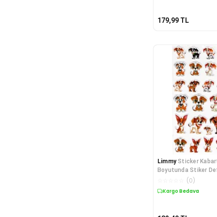
179,99
TL
Limmy
Sticker Kabar
Boyutunda Stiker Def
Etiket-
☆
☆
☆
☆
☆
(
0
)
Kargo Bedava