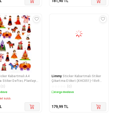
L
181,90
TL
icker Kabartmalı A4
Limmy
Sticker Kabartmalı Stiker
 Stiker Defter, Planlayıcı
Çıkartma Etiket (XHC051)-18x9
cm- Tatlı
(
0
)
☆
☆
☆
☆
☆
(
0
)
edava
Kargo Bedava
et kaldı.
L
179,99
TL