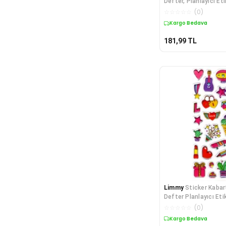
Defter, Planlayıcı Eti
1
☆
☆
☆
☆
☆
(
0
)
Kargo Bedava
181,99
TL
Limmy
Sticker Kabar
Defter Planlayıcı Eti
(Lde025)-19x9c
☆
☆
☆
☆
☆
(
0
)
Kargo Bedava