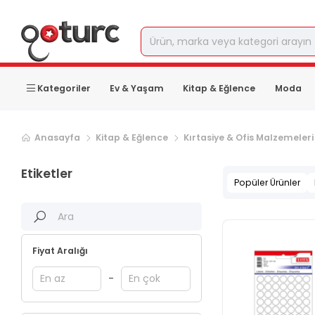
Kategoriler
Ev & Yaşam
Kitap & Eğlence
Moda
Sonraki ürün sayfası, sayfa
2
Anasayfa
Kitap & Eğlence
Kırtasiye & Ofis Malzemeleri
Etiketler
Popüler Ürünler
Fiyat Aralığı
-