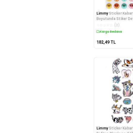
Limmy
Sticker Kabar
Boyutunda Stiker Def
Etiket-
☆
☆
☆
☆
☆
(
0
)
Kargo Bedava
182,49
TL
Limmy
Sticker Kabar