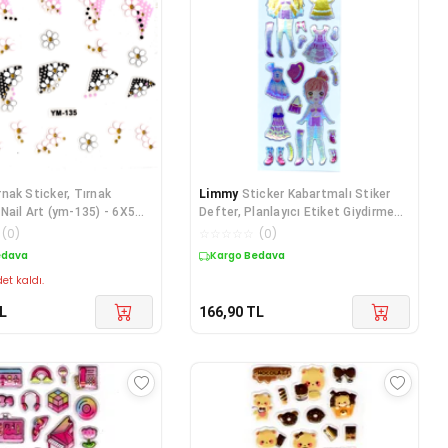
rnak Sticker, Tırnak
Limmy
Sticker Kabartmalı Stiker
Nail Art (ym-135) - 6X5
Defter, Planlayıcı Etiket Giydirme
e
(cb4
(
0
)
☆
☆
☆
☆
☆
(
0
)
edava
Kargo Bedava
et kaldı.
L
166,90
TL