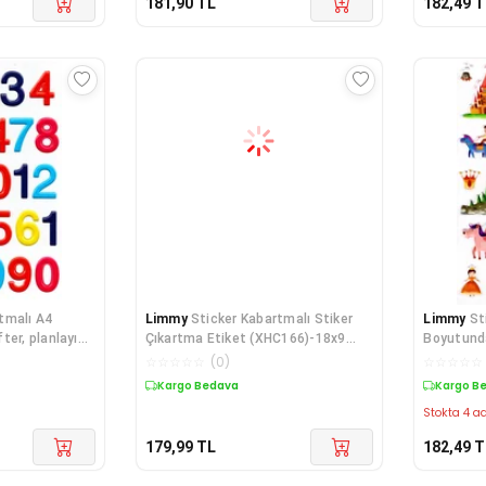
181,90
TL
182,49
T
tmalı A4
Limmy
Sticker Kabartmalı Stiker
Limmy
St
ter, planlayıcı
Çıkartma Etiket (XHC166)-18x9
Boyutunda
cm- Sevim
Etiket-
☆
☆
☆
☆
☆
(
0
)
☆
☆
☆
☆
☆
Kargo Bedava
Kargo B
Stokta 4 ad
179,99
TL
182,49
T