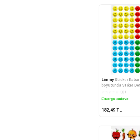
Limmy
Sticker Kabar
boyutunda Stiker Def
etiket,
☆
☆
☆
☆
☆
(
0
)
Kargo Bedava
182,49
TL