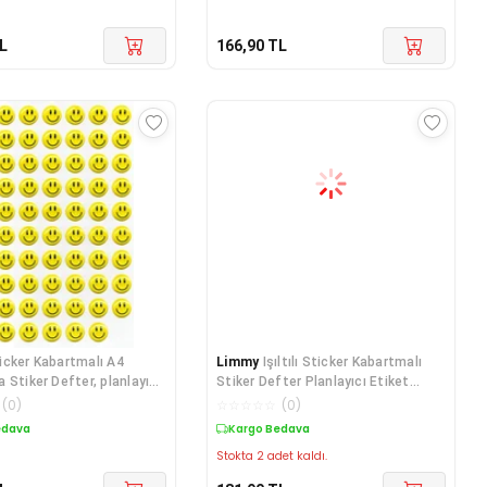
L
166,90
TL
icker Kabartmalı A4
Limmy
Işıltılı Sticker Kabartmalı
 Stiker Defter, planlayıcı
Stiker Defter Planlayıcı Etiket
(Dfh0
(
0
)
☆
☆
☆
☆
☆
(
0
)
edava
Kargo Bedava
Stokta 2 adet kaldı.