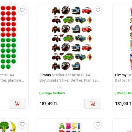
tmalı A4
Limmy
Sticker Kabartmalı A4
Limmy
St
ter, planlayıcı
Boyutunda Stiker Defter, Planlayıcı
Defter, Pl
Etiket-
012)-
☆
☆
☆
☆
☆
(
0
)
☆
☆
☆
☆
☆
Kargo Bedava
Kargo B
182,49
TL
181,90
T