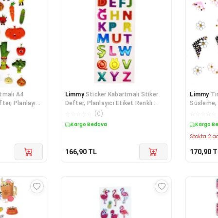
tmalı A4
Limmy
Sticker Kabartmalı Stiker
Limmy
Tı
ter, Planlayıcı
Defter, Planlayıcı Etiket Renkli
Süsleme, 
Harfle
cm - Üçg
☆
☆
☆
☆
☆
(
0
)
☆
☆
☆
☆
☆
Kargo Bedava
Kargo B
Stokta 2 ad
166,90
TL
170,90
T