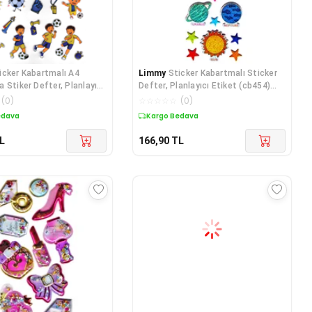
icker Kabartmalı A4
Limmy
Sticker Kabartmalı Sticker
 Stiker Defter, Planlayıcı
Defter, Planlayıcı Etiket (cb454)
16x7
(
0
)
☆
☆
☆
☆
☆
(
0
)
edava
Kargo Bedava
L
166,90
TL