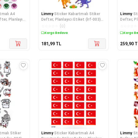
tmalı A4
Limmy
Sticker Kabartmalı Stiker
Limmy
St
ter, Planlayıcı
Defter, Planlayıcı Etiket (lrf-003)
Defter, Pl
-17
-
☆
☆
☆
☆
☆
(
0
)
☆
☆
☆
☆
☆
Kargo Bedava
Kargo B
181,99
TL
259,90
T
tmalı Stiker
Limmy
Sticker Kabartmalı A4
Limmy
St