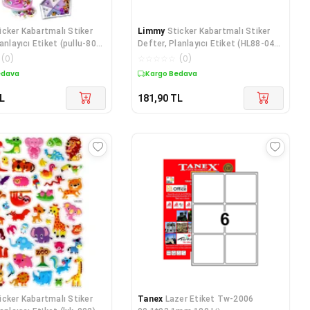
icker Kabartmalı Stiker
Limmy
Sticker Kabartmalı Stiker
anlayıcı Etiket (pullu-801)
Defter, Planlayıcı Etiket (HL88-041)
-
(
0
)
☆
☆
☆
☆
☆
(
0
)
edava
Kargo Bedava
L
181,90
TL
icker Kabartmalı Stiker
Tanex
Lazer Etiket Tw-2006