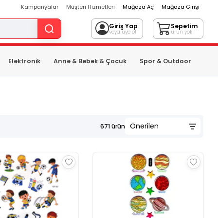
Kampanyalar
Müşteri Hizmetleri
Mağaza Aç
Mağaza Girişi
Giriş Yap
Sepetim
veya üye ol
ürün yok
Elektronik
Anne & Bebek & Çocuk
Spor & Outdoor
671
ürün