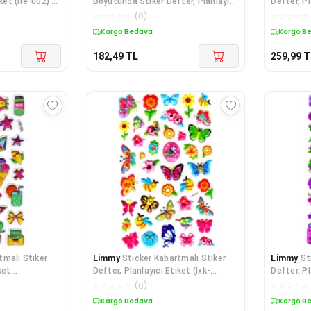
ket (lre-002) -
Boyutunda Stiker Defter, Planlayıcı
Defter, Pl
Etiket-
2
☆
☆
☆
☆
☆
(
0
)
☆
☆
☆
☆
☆
Kargo Bedava
Kargo B
182,49
TL
259,99
T
tmalı Stiker
Limmy
Sticker Kabartmalı Stiker
Limmy
St
ket
Defter, Planlayıcı Etiket (lxk-
Defter, Pl
012)-22x
(Ldg019)
☆
☆
☆
☆
☆
(
0
)
☆
☆
☆
☆
☆
Kargo Bedava
Kargo B