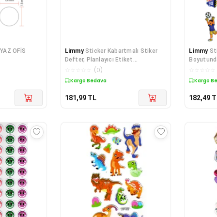
YAZ OFİS
Limmy
Sticker Kabartmalı Stiker
Limmy
St
Defter, Planlayıcı Etiket
Boyutunda
(Ldg002)-17x9
Etiket-
☆
☆
☆
☆
☆
(
0
)
☆
☆
☆
☆
☆
Kargo Bedava
Kargo B
181,99
TL
182,49
T