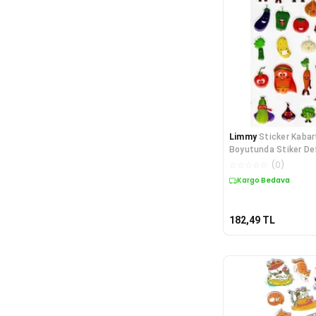
Limmy
Sticker Kabar
Boyutunda Stiker Def
Etiket-
☆
☆
☆
☆
☆
(
0
)
Kargo Bedava
182,49
TL