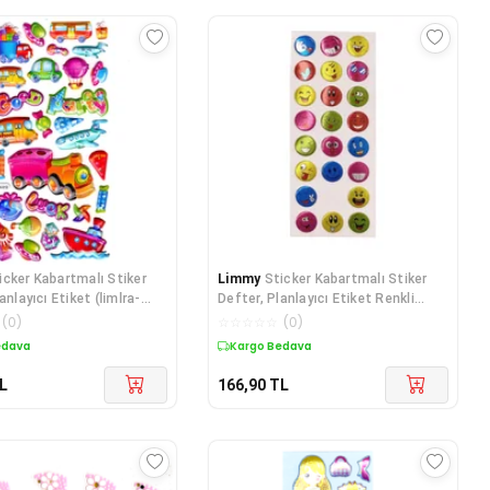
icker Kabartmalı Stiker
Limmy
Sticker Kabartmalı Stiker
anlayıcı Etiket (limlra-
Defter, Planlayıcı Etiket Renkli
Emoji
(
0
)
☆
☆
☆
☆
☆
(
0
)
edava
Kargo Bedava
L
166,90
TL