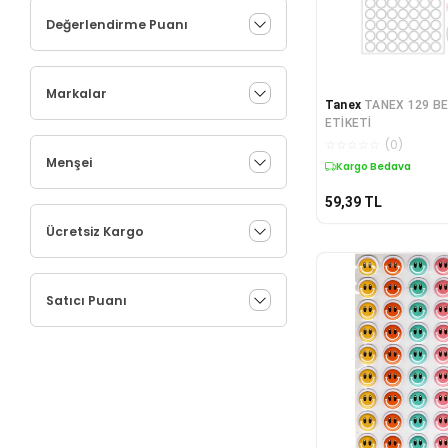
Değerlendirme Puanı
Markalar
Tanex
TANEX 129 BE
ETİKETİ
☆
☆
☆
☆
☆
(
0
)
Menşei
Kargo Bedava
59,39
TL
Ücretsiz Kargo
Satıcı Puanı