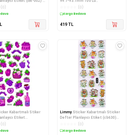
anlayıcı Etiket (lxk-002) -
99.1*93.1mm 100 Lü..
(
0
)
☆
☆
☆
☆
☆
(
0
)
edava
Kargo Bedava
L
419
TL
icker Kabartmalı Stiker
Limmy
Sticker Kabartmalı Sticker
anlayıcı Etiket
Defter Planlayıcı Etiket (cb630)
-17x9
16x7
(
0
)
☆
☆
☆
☆
☆
(
0
)
edava
Kargo Bedava