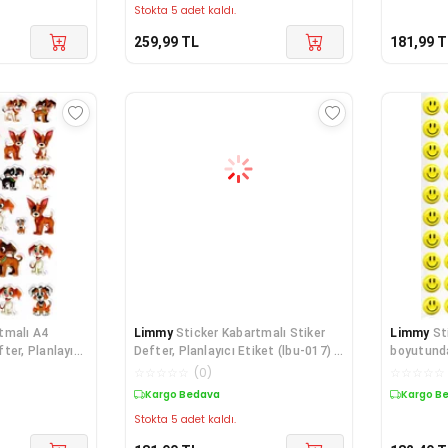
Stokta 5 adet kaldı.
259,99
TL
181,99
T
tmalı A4
Limmy
Sticker Kabartmalı Stiker
Limmy
St
ter, Planlayıcı
Defter, Planlayıcı Etiket (lbu-017) -
boyutunda
1
etiket,
☆
☆
☆
☆
☆
(
0
)
☆
☆
☆
☆
☆
Kargo Bedava
Kargo B
Stokta 5 adet kaldı.