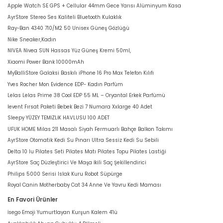
Apple Watch SE GPS + Cellular 44mm Gece Yarısı Alüminyum Kasa
AyrStore Stereo Ses Kaliteli Bluetooth Kulaklık
Ray-Ban 4340 710/M2 50 Unisex Güneş Gözlüğü
Nike Sneaker,Kadın
NIVEA Nivea SUN Hassas Yüz Güneş Kremi 50ml,
Xiaomi Power Bank 10000mAh
MyBalliStore Galaksi Baskılı iPhone 16 Pro Max Telefon Kılıfı
Yves Rocher Mon Evidence EDP- Kadın Parfüm
Lelas Lelas Prime 38 Cool EDP 55 ML – Oryantal Erkek Parfümü
levent Fırsat Paketi Bebek Bezi 7 Numara Xxlarge 40 Adet
Sleepy YÜZEY TEMİZLİK HAVLUSU 100 ADET
UFUK HOME Milas 211 Masalı Siyah Fermuarlı Bahçe Balkon Takımı
AyrStore Otomatik Kedi Su Pınarı Ultra Sessiz Kedi Su Sebili
Delta 10 lu Pilates Seti Pilates Matı Pilates Topu Pilates Lastiği
AyrStore Saç Düzleştirici Ve Maşa İkili Saç Şekillendirici
Philips 5000 Serisi Islak Kuru Robot Süpürge
Royal Canin Motherbaby Cat 34 Anne Ve Yavru Kedi Maması
En Favori Ürünler
İsego Emoji Yumurtlayan Kurşun Kalem 4'lü