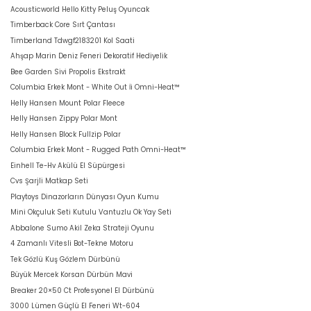
Acousticworld Hello Kitty Peluş Oyuncak
Timberback Core Sırt Çantası
Timberland Tdwgf2183201 Kol Saati
Ahşap Marin Deniz Feneri Dekoratif Hediyelik
Bee Garden Sivi Propolis Ekstrakt
Columbia Erkek Mont - White Out İi Omni-Heat™
Helly Hansen Mount Polar Fleece
Helly Hansen Zippy Polar Mont
Helly Hansen Block Fullzip Polar
Columbia Erkek Mont - Rugged Path Omni-Heat™
Einhell Te-Hv Akülü El Süpürgesi
Cvs Şarjli Matkap Seti
Playtoys Dinazorların Dünyası Oyun Kumu
Mini Okçuluk Seti Kutulu Vantuzlu Ok Yay Seti
Abbalone Sumo Akil Zeka Strateji Oyunu
4 Zamanlı Vitesli Bot-Tekne Motoru
Tek Gözlü Kuş Gözlem Dürbünü
Büyük Mercek Korsan Dürbün Mavi
Breaker 20×50 Ct Profesyonel El Dürbünü
3000 Lümen Güçlü El Feneri Wt-604