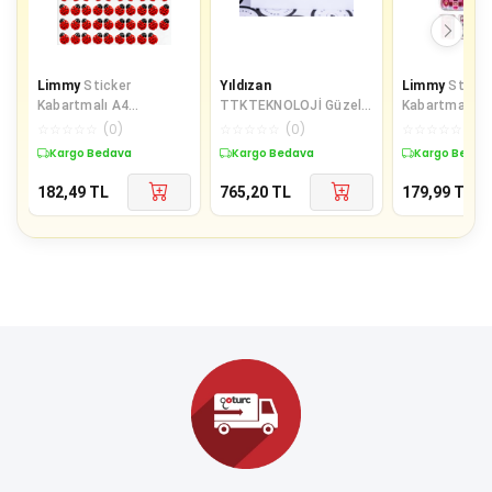
Limmy
Sticker
Yıldızan
Limmy
Sticke
Kabartmalı A4
TTKTEKNOLOJİ Güzel
Kabartmalı St
boyutunda Stiker
günlerde kullanın, yazılı
Defter Planlay
☆
☆
☆
☆
☆
(
0
)
☆
☆
☆
☆
☆
(
0
)
☆
☆
☆
☆
☆
(
0
)
Defter, planlayıcı etiket
sticker seti, vintag
(Lde019)-19x
Kargo Bedava
Kargo Bedava
Kargo Bedav
182,49
TL
765,20
TL
179,99
TL