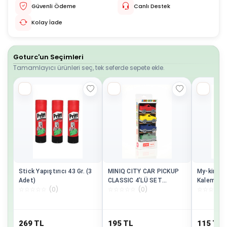
Güvenli Ödeme
Canlı Destek
Kolay İade
Goturc'un Seçimleri
Tamamlayıcı ürünleri seç, tek seferde sepete ekle.
Stick Yapıştırıcı 43 Gr. (3
MINIQ CITY CAR PICKUP
My-king N
Adet)
CLASSIC 4’LÜ SET
Kalem 6lı
☆
☆
☆
☆
☆
(
0
)
☆
☆
☆
☆
☆
(
0
)
☆
☆
☆
☆
☆
OYUNCAK ARABA
Pe02227j
269
TL
195
TL
115
TL