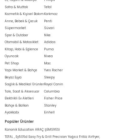
Sofra & Mutfak
Tefal
Kozmetik & Kişisel Bakım
Korkmaz
Anne, Bebek & Çocuk
Penti
Süpermarket
Süvari
Spor & Outdoor
Nike
Otomobil & Motosiklet
Adidas
Kitap, Hobi & Eğlence
Puma
Oyuncak
Nivea
Pet Shop
Mac
Yapı Market & Bahçe
Yves Rocher
Beyaz Eşya
Sleepy
Sağlık & Medikal Ürünler
Royal Canin
Takı, Saat & Aksesuar
Columbia
Elektrikli Ev Aletleri
Fisher Price
Bahçe & Balkon
Stanley
Ayakkabı
Einhell
Popüler Ürünler
Kanonik Education ARAÇ ŞEMSİYESİ
TEFAL , Ey505d Easy Fry & Grill Precision Yağsız Fritöz Airfryer,