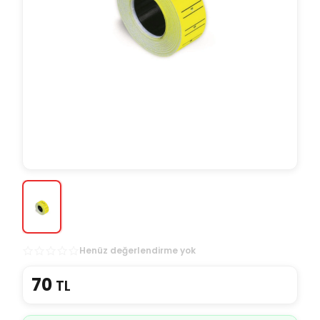
Henüz değerlendirme yok
70
TL