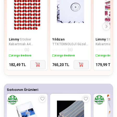
Limmy
Sticker
Yıldızan
Limmy
Sticke
Kabartmalı A4
TTKTEKNOLOJİ Güzel
Kabartmalı St
boyutunda Stiker
günlerde kullanın, yazılı
Defter Planlay
☆
☆
☆
☆
☆
(
0
)
☆
☆
☆
☆
☆
(
0
)
☆
☆
☆
☆
☆
(
0
)
Defter, planlayıcı etiket
sticker seti, vintag
(Lde019)-19x
Kargo Bedava
Kargo Bedava
Kargo Bedav
182,49
TL
765,20
TL
179,99
TL
Satıcının Ürünleri