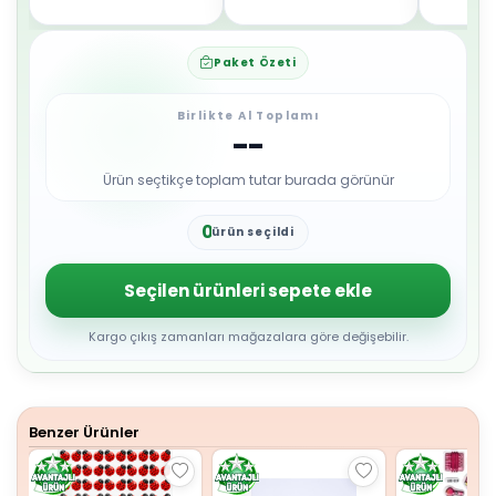
Paket Özeti
Birlikte Al Toplamı
--
Ürün seçtikçe toplam tutar burada görünür
0
ürün seçildi
1
2
3
Seçilen ürünleri sepete ekle
4
5
6
Kargo çıkış zamanları mağazalara göre değişebilir.
7
8
9
Benzer Ürünler