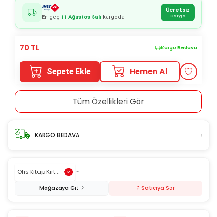
Ücretsiz
Kargo
En geç
11 Ağustos Salı
kargoda
70
TL
Kargo Bedava
Hemen Al
Sepete Ekle
Tüm Özellikleri Gör
›
KARGO BEDAVA
Ofis Kitap Kırt...
-
Mağazaya Git
? Satıcıya Sor