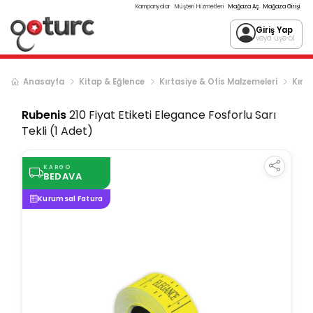
Kampanyalar
Müşteri Hizmetleri
Mağaza Aç
Mağaza Girişi
Giriş Yap
veya üye ol
Anasayfa
Kitap & Eğlence
Kırtasiye & Ofis Malzemeleri
Kırta
Rubenis
210 Fiyat Etiketi Elegance Fosforlu Sarı
Tekli (1 Adet)
KARGO
BEDAVA
Kurumsal Fatura