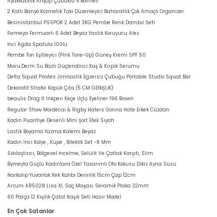
Ayakkabılık Ahşap Çubuklu 4 Bölmeli
2 Katlı Banyo Kozmetik Takı Düzenleyici Baharatlık Çok Amaçlı Organizer
Besinistanbul PSSPOR 2 Adet 3KG Pembe Renk Dambıl Seti
Formeya Fermuarlı 6 Adet Beyaz Yastık Koruyucu Alez
İnci Ağda Spatula 100lü
Pembe Ton Eşitleyici (Pink Tone-Up) Güneş Kremi SPF 50
Maru.Derm Su Bazlı Güçlendirici Kaş & Kirpik Serumu
Delta Squat Pilates Jimnastik Egzersiz Çubuğu Portable Studio Squat Bar
Dekoratif Strafor Köpük Çıta (5 CM GENİŞLİK)
beaulis Drag It Inkpen Keçe Uçlu Eyeliner 196 Brown
Regular Show Mordecai & Rigby Haters Gonna Hate Erkek Cüzdan
Kadın Puantiye Desenli Mini Şort Etek Siyah
Lastik Boyama Yazma Kalemi Beyaz
Kadın Inci Kolye , Küpe , Bileklik Set -8 Mm
Sıkılaştırıcı, Bölgesel İncelme, Selülit Ve Çatlak Karşıtı, Slim
Bymeyla Güçlü Kadınlara Özel Tasarımlı Oto Kokusu Dikiz Ayna Süsü
Narkalıp Yuvarlak Kek Kalıbı Derinlik 15cm Çap 12cm
Arzum AR5028 Lisa XL Saç Maşası Seramik Plaka 32mm
60 Parça 12 Kişilik Çatal Kaşık Seti Hasır Model
En Çok Satanlar