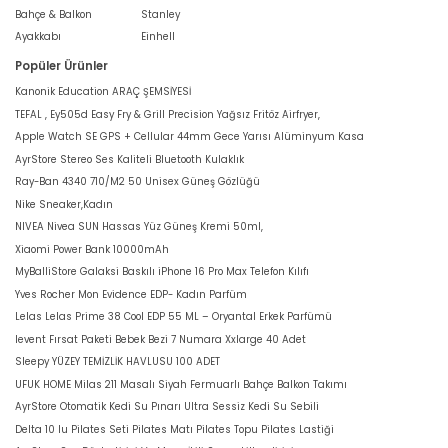
Bahçe & Balkon
Stanley
Ayakkabı
Einhell
Popüler Ürünler
Kanonik Education ARAÇ ŞEMSİYESİ
TEFAL , Ey505d Easy Fry & Grill Precision Yağsız Fritöz Airfryer,
Apple Watch SE GPS + Cellular 44mm Gece Yarısı Alüminyum Kasa
AyrStore Stereo Ses Kaliteli Bluetooth Kulaklık
Ray-Ban 4340 710/M2 50 Unisex Güneş Gözlüğü
Nike Sneaker,Kadın
NIVEA Nivea SUN Hassas Yüz Güneş Kremi 50ml,
Xiaomi Power Bank 10000mAh
MyBalliStore Galaksi Baskılı iPhone 16 Pro Max Telefon Kılıfı
Yves Rocher Mon Evidence EDP- Kadın Parfüm
Lelas Lelas Prime 38 Cool EDP 55 ML – Oryantal Erkek Parfümü
levent Fırsat Paketi Bebek Bezi 7 Numara Xxlarge 40 Adet
Sleepy YÜZEY TEMİZLİK HAVLUSU 100 ADET
UFUK HOME Milas 211 Masalı Siyah Fermuarlı Bahçe Balkon Takımı
AyrStore Otomatik Kedi Su Pınarı Ultra Sessiz Kedi Su Sebili
Delta 10 lu Pilates Seti Pilates Matı Pilates Topu Pilates Lastiği