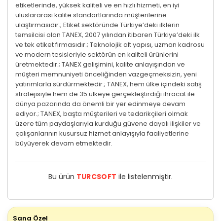
etiketlerinde, yüksek kaliteli ve en hızlı hizmeti, en iyi
uluslararası kalite standartlarında müşterilerine
ulaştırmasıdır.; Etiket sektöründe Türkiye’deki ilklerin
temsilcisi olan TANEX, 2007 yılından itibaren Türkiye’deki ilk
ve tek etiket firmasıdır.; Teknolojik alt yapısı, uzman kadrosu
ve modern tesisleriyle sektörün en kaliteli ürünlerini
üretmektedir.; TANEX gelişimini, kalite anlayışından ve
müşteri memnuniyeti önceliğinden vazgeçmeksizin, yeni
yatırımlarla sürdürmektedir.; TANEX, hem ülke içindeki satış
stratejisiyle hem de 35 ülkeye gerçekleştirdiği ihracat ile
dünya pazarında da önemli bir yer edinmeye devam
ediyor.; TANEX, başta müşterileri ve tedarikçileri olmak
üzere tüm paydaşlarıyla kurduğu güvene dayalı ilişkiler ve
çalışanlarının kusursuz hizmet anlayışıyla faaliyetlerine
büyüyerek devam etmektedir.
Bu ürün
TURCSOFT
ile listelenmiştir.
Sana Özel