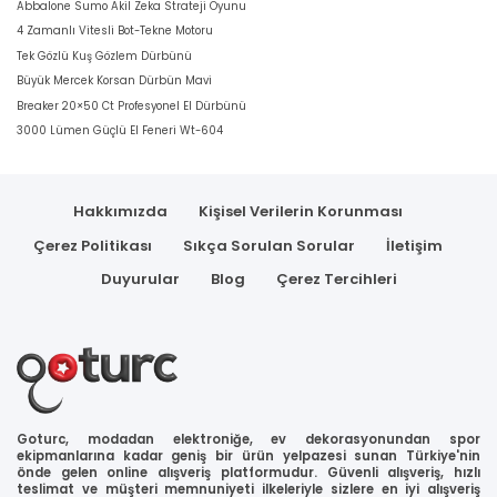
Abbalone Sumo Akil Zeka Strateji Oyunu
4 Zamanlı Vitesli Bot-Tekne Motoru
Tek Gözlü Kuş Gözlem Dürbünü
Büyük Mercek Korsan Dürbün Mavi
Breaker 20×50 Ct Profesyonel El Dürbünü
3000 Lümen Güçlü El Feneri Wt-604
Hakkımızda
Kişisel Verilerin Korunması
Çerez Politikası
Sıkça Sorulan Sorular
İletişim
Duyurular
Blog
Çerez Tercihleri
Goturc, modadan elektroniğe, ev dekorasyonundan spor
ekipmanlarına kadar geniş bir ürün yelpazesi sunan Türkiye'nin
önde gelen online alışveriş platformudur. Güvenli alışveriş, hızlı
teslimat ve müşteri memnuniyeti ilkeleriyle sizlere en iyi alışveriş