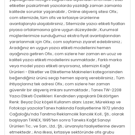
etiketler püskürtmeli yazıcılarda yazıldığı zaman zamanla
kalitede sorunlar yaşanabilir.; Online alışveriş sitesi Ofix.;
com sitemizde, tüm ofis ve kırtasiye ürünlerine
avantajlarıyla ulaşabilirsiniz.; Sitemizde yazıcı etiketi fiyatları
piyasa ortalamasına göre uygun düzeydedir.; Kurumsal
müşterilerimize sunduğumuz ekstra fiyat avantajlarından
yararlanmak için Ofix.; com sayfamızı ziyaret edebilirsiniz.;
Aradığınız en uygun yazıcı etiketi modellerini hemen
ayağınıza getiren Ofix.; com sizlere her zaman en ucuz ve
kaliteli yazıcı etiketi modellerini sunmaktadır.; Farklı marka
veya model yazıcı etiketi arıyorsanız, sitemizin Kağıt
Ürünleri - Etiketler ve Etiketleme Makineleri kategorisinden
beğendiğiniz ürünü seçip hemen sipariş verebilirsiniz.; Tüm
ihtiyaçlarınız tek adresi Ofix.; com sizlere her zaman
güvenilir bir alışveriş imkanı sunmaktadır.; Tanex TW-2208
Yazıcı Etiketi Özellikleri: Kendinden yapışkanlı Dikdörtgen
Renk: Beyaz Düz köşeli Kullanım alanı: Lazer, Mürekkep ve
Fotokopi yazıcılarTanex hakkında Faaliyetlerine 1972 yılında
Cağaloğlu’nda Tanıtma Reklamcılık İlancılık Koll.; Şti.; olarak
başlayan TANEX, 1995’ten sonra Taneks Kağıt Sanayi
Ürünleri Tic.; ve San.; Ltd.; Şti.; ünvanıyla faaliyetlerine devam
etmektedir.; Ana ilkesi, kırtasiye sektöründe ofis grubu