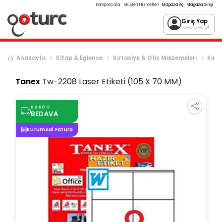
Kampanyalar
Müşteri Hizmetleri
Mağaza Aç
Mağaza Girişi
Giriş Yap
veya üye ol
Anasayfa
Kitap & Eğlence
Kırtasiye & Ofis Malzemeleri
Kırta
Tanex
Tw-2208 Laser Etiketi (105 X 70 MM)
KARGO
BEDAVA
Kurumsal Fatura