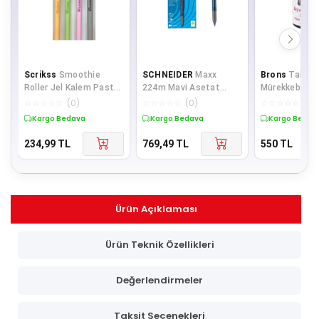
Scrikss
Smoothie
SCHNEIDER
Maxx
Brons
Tahta 
Roller Jel Kalem Pastel
224m Mavi Asetat
Mürekkebi 10
Renkler 4'lü Set
Kalemi 10 Lu
Kırmızı Tahta
☆
☆
☆
☆
☆
(
0
)
☆
☆
☆
☆
☆
(
0
)
☆
☆
☆
☆
☆
(
0
)
Mürekkebi (6 L
Kargo Bedava
Kargo Bedava
Kargo Bedav
234,99
TL
769,49
TL
550
TL
Ürün Açıklaması
Ürün Teknik Özellikleri
Değerlendirmeler
Taksit Seçenekleri