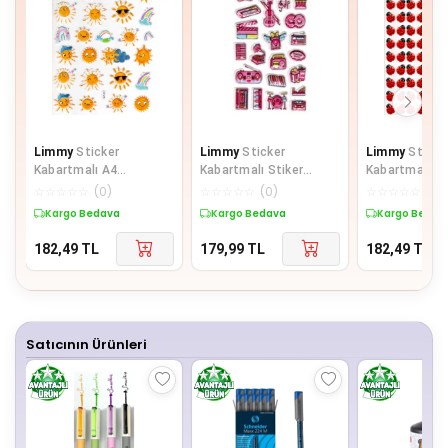
Limmy
Sticker
Limmy
Sticker
Limmy
Sticke
Kabartmalı A4
Kabartmalı Stiker
Kabartmalı A
Boyutunda Stiker
Defter Planlayıcı Etiket
boyutunda St
☆
☆
☆
☆
☆
(
0
)
☆
☆
☆
☆
☆
(
0
)
☆
☆
☆
☆
☆
(
0
)
Defter, Planlayıcı
(Lde019)-19x9c
Defter, planla
Kargo Bedava
Kargo Bedava
Kargo Bedav
Etiket-
182,49
TL
179,99
TL
182,49
TL
Satıcının Ürünleri