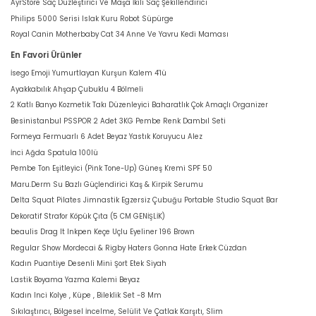
AyrStore Saç Düzleştirici Ve Maşa İkili Saç Şekillendirici
Philips 5000 Serisi Islak Kuru Robot Süpürge
Royal Canin Motherbaby Cat 34 Anne Ve Yavru Kedi Maması
En Favori Ürünler
İsego Emoji Yumurtlayan Kurşun Kalem 4'lü
Ayakkabılık Ahşap Çubuklu 4 Bölmeli
2 Katlı Banyo Kozmetik Takı Düzenleyici Baharatlık Çok Amaçlı Organizer
Besinistanbul PSSPOR 2 Adet 3KG Pembe Renk Dambıl Seti
Formeya Fermuarlı 6 Adet Beyaz Yastık Koruyucu Alez
İnci Ağda Spatula 100lü
Pembe Ton Eşitleyici (Pink Tone-Up) Güneş Kremi SPF 50
Maru.Derm Su Bazlı Güçlendirici Kaş & Kirpik Serumu
Delta Squat Pilates Jimnastik Egzersiz Çubuğu Portable Studio Squat Bar
Dekoratif Strafor Köpük Çıta (5 CM GENİŞLİK)
beaulis Drag It Inkpen Keçe Uçlu Eyeliner 196 Brown
Regular Show Mordecai & Rigby Haters Gonna Hate Erkek Cüzdan
Kadın Puantiye Desenli Mini Şort Etek Siyah
Lastik Boyama Yazma Kalemi Beyaz
Kadın Inci Kolye , Küpe , Bileklik Set -8 Mm
Sıkılaştırıcı, Bölgesel İncelme, Selülit Ve Çatlak Karşıtı, Slim