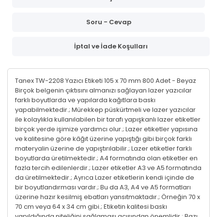
Soru - Cevap
İptal ve İade Koşulları
Tanex TW-2208 Yazıcı Etiketi 105 x 70 mm 800 Adet - Beyaz
Birçok belgenin çıktısını almanızı sağlayan lazer yazıcılar
farklı boyutlarda ve yapılarda kağıtlara baskı
yapabilmektedir.; Mürekkep püskürtmeli ve lazer yazıcılar
ile kolaylıkla kullanılabilen bir tarafı yapışkanlı lazer etiketler
birçok yerde işimize yardımcı olur.; Lazer etiketler yapısına
ve kalitesine göre kâğıt üzerine yapıştığı gibi birçok farklı
materyalin üzerine de yapıştırılabilir.; Lazer etiketler farklı
boyutlarda üretilmektedir.; A4 formatında olan etiketler en
fazla tercih edilenlerdir.; Lazer etiketler A3 ve A5 formatında
da üretilmektedir.; Ayrıca Lazer etiketlerin kendi içinde de
bir boyutlandırması vardır.; Bu da A3, A4 ve A5 formatları
üzerine hazır kesilmiş ebatları yansıtmaktadır.; Örneğin 70 x
70 cm veya 64 x 34 cm gibi.; Etiketin kalitesi baskı
yapıldığında niteliğini sağlaması açısından önemlidir.; Bazı