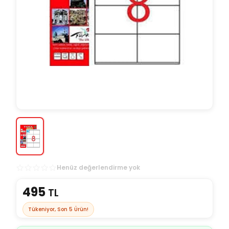
Henüz değerlendirme yok
495
TL
Tükeniyor, Son
5
Ürün!