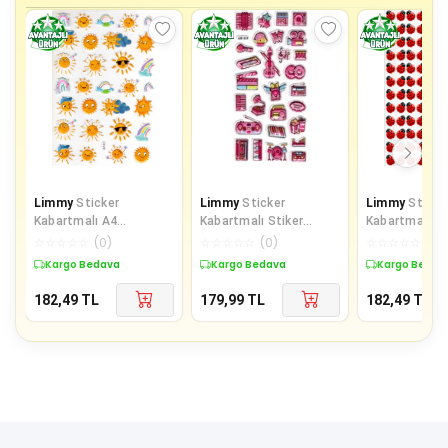
Limmy
Sticker
Limmy
Sticker
Limmy
Sticke
Kabartmalı A4
Kabartmalı Stiker
Kabartmalı A
Boyutunda Stiker
Defter Planlayıcı Etiket
boyutunda St
☆
☆
☆
☆
☆
(
0
)
☆
☆
☆
☆
☆
(
0
)
☆
☆
☆
☆
☆
(
0
)
Defter, Planlayıcı
(Lde019)-19x9c
Defter, planla
Kargo Bedava
Kargo Bedava
Kargo Bedav
Etiket-
182,49
TL
179,99
TL
182,49
TL