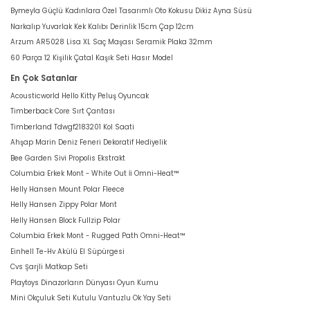
Bymeyla Güçlü Kadınlara Özel Tasarımlı Oto Kokusu Dikiz Ayna Süsü
Narkalıp Yuvarlak Kek Kalıbı Derinlik 15cm Çap 12cm
Arzum AR5028 Lisa XL Saç Maşası Seramik Plaka 32mm
60 Parça 12 Kişilik Çatal Kaşık Seti Hasır Model
En Çok Satanlar
Acousticworld Hello Kitty Peluş Oyuncak
Timberback Core Sırt Çantası
Timberland Tdwgf2183201 Kol Saati
Ahşap Marin Deniz Feneri Dekoratif Hediyelik
Bee Garden Sivi Propolis Ekstrakt
Columbia Erkek Mont - White Out İi Omni-Heat™
Helly Hansen Mount Polar Fleece
Helly Hansen Zippy Polar Mont
Helly Hansen Block Fullzip Polar
Columbia Erkek Mont - Rugged Path Omni-Heat™
Einhell Te-Hv Akülü El Süpürgesi
Cvs Şarjli Matkap Seti
Playtoys Dinazorların Dünyası Oyun Kumu
Mini Okçuluk Seti Kutulu Vantuzlu Ok Yay Seti