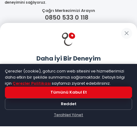
deneyimini sağlıyoruz.
Çağrı Merkezimizi Arayın
0850 533 0 118
WhatsApp Destek
Güvenliğiniz
Daha İyi Bir Deneyim
Sosyal Medya
Goturc mobil uygulamasıyla daha hızlı ve kolay alışveriş
Çerezler (cookie), goturc.com web sitesini ve hizmetlerimizi
yapın
daha etkin bir şekilde sunmamızı sağlamaktadır. Detaylı bilgi
için
Çerezler Politikası
sayfamızı ziyaret edebilirsiniz.
Mobil Uygulamalarımız
Tümünü Kabul Et
Hemen Dene!
Reddet
Uygulama yüklüyse açılacak, değilse
Google Play
'e
yönlendirileceksiniz
Tercihleri Yönet
Keşfet
Kategoriler
Sepetim
©
2026
Goturc – Her Zaman Daha İyisi Vardır