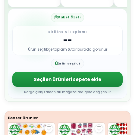
Paket Özeti
Birlikte Al Toplamı
--
Ürün seçtikçe toplam tutar burada görünür
0
ürün seçildi
1
2
3
Seçilen ürünleri sepete ekle
4
5
6
Kargo çıkış zamanları mağazalara göre değişebilir.
7
8
9
Benzer Ürünler