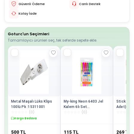
Güvenli Ödeme
Canlı Destek
Kolay İade
Goturc'un Seçimleri
Tamamlayıcı ürünleri seç, tek seferde sepete ekle.
Metal Maşalı Lüks Klips
My-king Neon 6403 Jel
Stick Yapış
100lü Pk :15311001
Kalem 6lı Set
Adet)
☆
☆
☆
☆
☆
(
0
)
☆
☆
☆
☆
☆
(
0
)
☆
☆
☆
☆
☆
Pe02227jkoon6
Kargo Bedava
500
TL
115
TL
269
TL