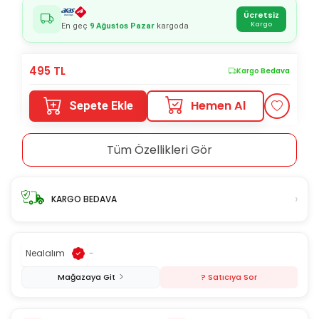
Ücretsiz
Kargo
En geç
9 Ağustos Pazar
kargoda
495
TL
Kargo Bedava
Hemen Al
Sepete Ekle
Tüm Özellikleri Gör
›
KARGO BEDAVA
Nealalım
-
Mağazaya Git
? Satıcıya Sor