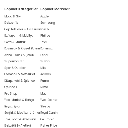
Popüler Kategoriler
Popüler Markalar
Moda & Giyim
Apple
Elektronik
Samsung
Cep Telefonu & Aksesuar
Bosch
Ev, Yaşam & Mobilya
Philips
Sofra & Mutfak
Tefal
Kozmetik & Kişisel Bakım
Korkmaz
Anne, Bebek & Çocuk
Penti
Süpermarket
Süvari
Spor & Outdoor
Nike
Otomobil & Motosiklet
Adidas
Kitap, Hobi & Eğlence
Puma
Oyuncak
Nivea
Pet Shop
Mac
Yapı Market & Bahçe
Yves Rocher
Beyaz Eşya
Sleepy
Sağlık & Medikal Ürünler
Royal Canin
Takı, Saat & Aksesuar
Columbia
Elektrikli Ev Aletleri
Fisher Price