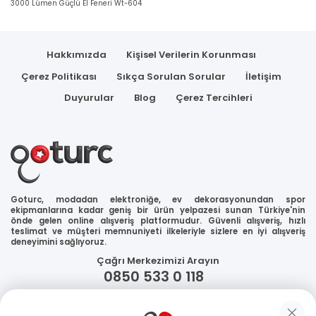
3000 Lümen Güçlü El Feneri Wt-604
Hakkımızda
Kişisel Verilerin Korunması
Çerez Politikası
Sıkça Sorulan Sorular
İletişim
Duyurular
Blog
Çerez Tercihleri
Goturc, modadan elektroniğe, ev dekorasyonundan spor
ekipmanlarına kadar geniş bir ürün yelpazesi sunan Türkiye'nin
önde gelen online alışveriş platformudur. Güvenli alışveriş, hızlı
teslimat ve müşteri memnuniyeti ilkeleriyle sizlere en iyi alışveriş
deneyimini sağlıyoruz.
Çağrı Merkezimizi Arayın
0850 533 0 118
WhatsApp Destek