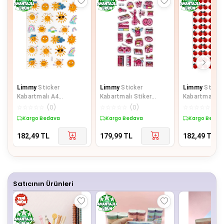
Limmy
Sticker
Limmy
Sticker
Limmy
Sticke
Kabartmalı A4
Kabartmalı Stiker
Kabartmalı A
Boyutunda Stiker
Defter Planlayıcı Etiket
boyutunda St
☆
☆
☆
☆
☆
(
0
)
☆
☆
☆
☆
☆
(
0
)
☆
☆
☆
☆
☆
(
0
)
Defter, Planlayıcı
(Lde019)-19x9c
Defter, planla
Kargo Bedava
Kargo Bedava
Kargo Bedav
Etiket-
182,49
TL
179,99
TL
182,49
TL
Satıcının Ürünleri