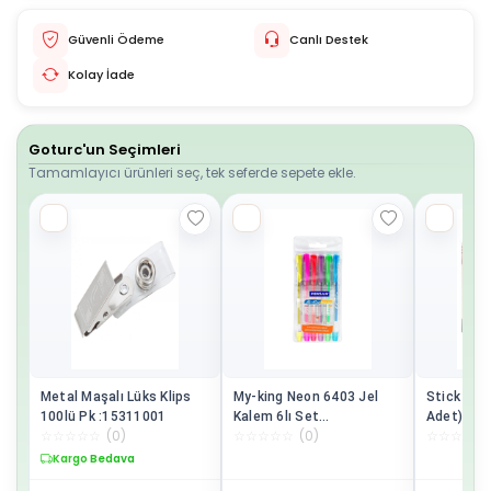
Güvenli Ödeme
Canlı Destek
Kolay İade
Goturc'un Seçimleri
Tamamlayıcı ürünleri seç, tek seferde sepete ekle.
Metal Maşalı Lüks Klips
My-king Neon 6403 Jel
Stick Yapış
100lü Pk :15311001
Kalem 6lı Set
Adet)
☆
☆
☆
☆
☆
(
0
)
☆
☆
☆
☆
☆
(
0
)
☆
☆
☆
☆
☆
Pe02227jkoon6
Kargo Bedava