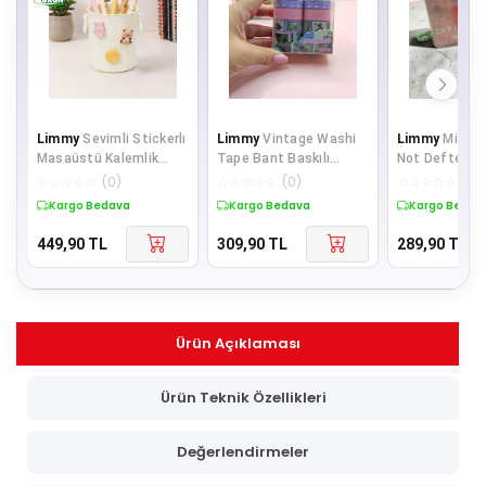
Limmy
Sevimli Stickerlı
Limmy
Vintage Washi
Limmy
Mini An
Masaüstü Kalemlik
Tape Bant Baskılı
Not Defteri (
Organizer - Krem
Yapışkanlı Maskeleme
Sevimli Kapl
☆
☆
☆
☆
☆
(
0
)
☆
☆
☆
☆
☆
(
0
)
☆
☆
☆
☆
☆
(
0
)
Kağıdı Desen
Figü
Kargo Bedava
Kargo Bedava
Kargo Bedav
449,90
TL
309,90
TL
289,90
TL
Ürün Açıklaması
Ürün Teknik Özellikleri
Değerlendirmeler