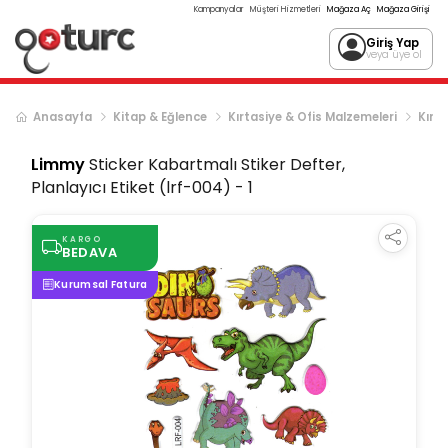
Kampanyalar
Müşteri Hizmetleri
Mağaza Aç
Mağaza Girişi
Giriş Yap
veya üye ol
Anasayfa
Kitap & Eğlence
Kırtasiye & Ofis Malzemeleri
Kırta
Limmy
Sticker Kabartmalı Stiker Defter,
Planlayıcı Etiket (lrf-004) - 1
KARGO
BEDAVA
Kurumsal Fatura