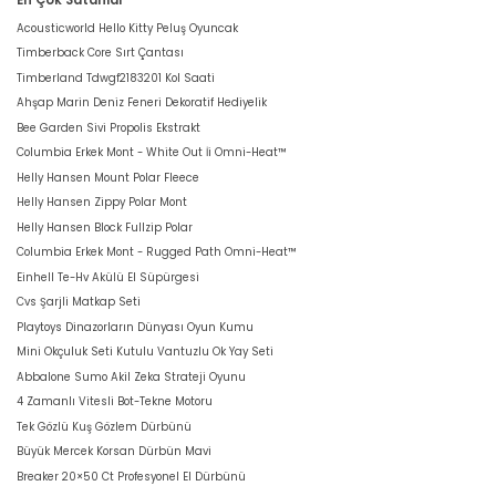
Acousticworld Hello Kitty Peluş Oyuncak
Timberback Core Sırt Çantası
Timberland Tdwgf2183201 Kol Saati
Ahşap Marin Deniz Feneri Dekoratif Hediyelik
Bee Garden Sivi Propolis Ekstrakt
Columbia Erkek Mont - White Out İi Omni-Heat™
Helly Hansen Mount Polar Fleece
Helly Hansen Zippy Polar Mont
Helly Hansen Block Fullzip Polar
Columbia Erkek Mont - Rugged Path Omni-Heat™
Einhell Te-Hv Akülü El Süpürgesi
Cvs Şarjli Matkap Seti
Playtoys Dinazorların Dünyası Oyun Kumu
Mini Okçuluk Seti Kutulu Vantuzlu Ok Yay Seti
Abbalone Sumo Akil Zeka Strateji Oyunu
4 Zamanlı Vitesli Bot-Tekne Motoru
Tek Gözlü Kuş Gözlem Dürbünü
Büyük Mercek Korsan Dürbün Mavi
Breaker 20×50 Ct Profesyonel El Dürbünü