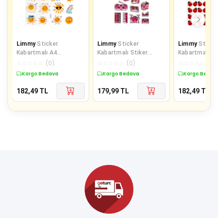
Limmy
Sticker
Limmy
Sticker
Limmy
Sticke
Kabartmalı A4
Kabartmalı Stiker
Kabartmalı A
Boyutunda Stiker
Defter Planlayıcı Etiket
boyutunda St
☆
☆
☆
☆
☆
(
0
)
☆
☆
☆
☆
☆
(
0
)
☆
☆
☆
☆
☆
(
0
)
Defter, Planlayıcı
(Lde019)-19x9c
Defter, planla
Kargo Bedava
Kargo Bedava
Kargo Bedav
Etiket-
182,49
TL
179,99
TL
182,49
TL