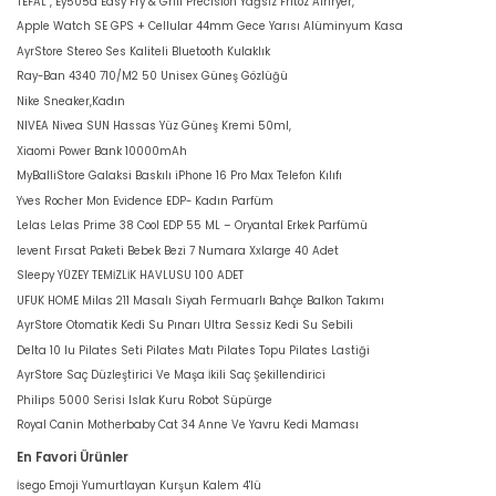
TEFAL , Ey505d Easy Fry & Grill Precision Yağsız Fritöz Airfryer,
Apple Watch SE GPS + Cellular 44mm Gece Yarısı Alüminyum Kasa
AyrStore Stereo Ses Kaliteli Bluetooth Kulaklık
Ray-Ban 4340 710/M2 50 Unisex Güneş Gözlüğü
Nike Sneaker,Kadın
NIVEA Nivea SUN Hassas Yüz Güneş Kremi 50ml,
Xiaomi Power Bank 10000mAh
MyBalliStore Galaksi Baskılı iPhone 16 Pro Max Telefon Kılıfı
Yves Rocher Mon Evidence EDP- Kadın Parfüm
Lelas Lelas Prime 38 Cool EDP 55 ML – Oryantal Erkek Parfümü
levent Fırsat Paketi Bebek Bezi 7 Numara Xxlarge 40 Adet
Sleepy YÜZEY TEMİZLİK HAVLUSU 100 ADET
UFUK HOME Milas 211 Masalı Siyah Fermuarlı Bahçe Balkon Takımı
AyrStore Otomatik Kedi Su Pınarı Ultra Sessiz Kedi Su Sebili
Delta 10 lu Pilates Seti Pilates Matı Pilates Topu Pilates Lastiği
AyrStore Saç Düzleştirici Ve Maşa İkili Saç Şekillendirici
Philips 5000 Serisi Islak Kuru Robot Süpürge
Royal Canin Motherbaby Cat 34 Anne Ve Yavru Kedi Maması
En Favori Ürünler
İsego Emoji Yumurtlayan Kurşun Kalem 4'lü