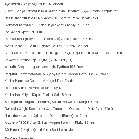
Ayakkabılık Ahşap Çubuklu 4 Bölmeli
2 Katlı Banyo Kozmetik Takı Düzenleyici Baharatlık Çok Amaçlı Organizer
Besinistanbul PSSPOR 2 Adet 3KG Pembe Renk Dambıl Seti
Formeya Fermuarlı 6 Adet Beyaz Yastık Koruyucu Alez
İnci Ağda Spatula 100lü
Pembe Ton Eşitleyici (Pink Tone-Up) Güneş Kremi SPF 50
Maru.Derm Su Bazlı Güçlendirici Kaş & Kirpik Serumu
Delta Squat Pilates Jimnastik Egzersiz Çubuğu Portable Studio Squat Bar
Dekoratif Strafor Köpük Çıta (5 CM GENİŞLİK)
beaulis Drag It Inkpen Keçe Uçlu Eyeliner 196 Brown
Regular Show Mordecai & Rigby Haters Gonna Hate Erkek Cüzdan
Kadın Puantiye Desenli Mini Şort Etek Siyah
Lastik Boyama Yazma Kalemi Beyaz
Kadın Inci Kolye , Küpe , Bileklik Set -8 Mm
Sıkılaştırıcı, Bölgesel İncelme, Selülit Ve Çatlak Karşıtı, Slim
Bymeyla Güçlü Kadınlara Özel Tasarımlı Oto Kokusu Dikiz Ayna Süsü
Narkalıp Yuvarlak Kek Kalıbı Derinlik 15cm Çap 12cm
Arzum AR5028 Lisa XL Saç Maşası Seramik Plaka 32mm
60 Parça 12 Kişilik Çatal Kaşık Seti Hasır Model
En Çok Satanlar