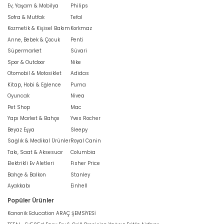
Ev, Yaşam & Mobilya
Philips
Sofra & Mutfak
Tefal
Kozmetik & Kişisel Bakım
Korkmaz
Anne, Bebek & Çocuk
Penti
Süpermarket
Süvari
Spor & Outdoor
Nike
Otomobil & Motosiklet
Adidas
Kitap, Hobi & Eğlence
Puma
Oyuncak
Nivea
Pet Shop
Mac
Yapı Market & Bahçe
Yves Rocher
Beyaz Eşya
Sleepy
Sağlık & Medikal Ürünler
Royal Canin
Takı, Saat & Aksesuar
Columbia
Elektrikli Ev Aletleri
Fisher Price
Bahçe & Balkon
Stanley
Ayakkabı
Einhell
Popüler Ürünler
Kanonik Education ARAÇ ŞEMSİYESİ