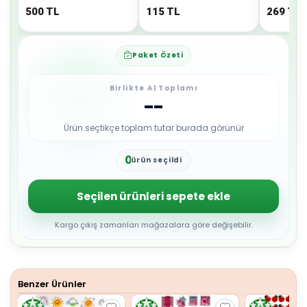
500
TL
115
TL
269
TL
Paket Özeti
Birlikte Al Toplamı
--
Ürün seçtikçe toplam tutar burada görünür
0
ürün seçildi
1
2
3
Seçilen ürünleri sepete ekle
4
5
6
Kargo çıkış zamanları mağazalara göre değişebilir.
7
8
9
Benzer Ürünler