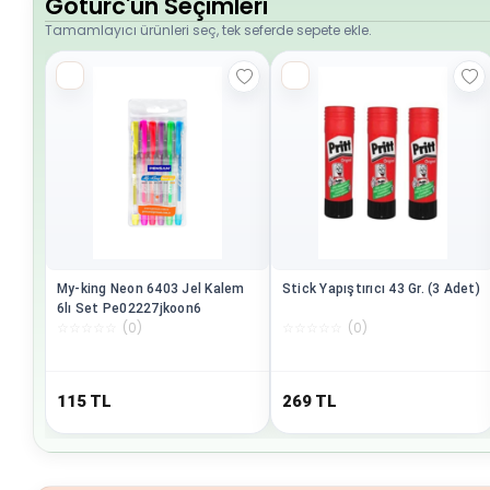
Goturc'un Seçimleri
Tamamlayıcı ürünleri seç, tek seferde sepete ekle.
My-king Neon 6403 Jel Kalem
Stick Yapıştırıcı 43 Gr. (3 Adet)
6lı Set Pe02227jkoon6
☆
☆
☆
☆
☆
(
0
)
☆
☆
☆
☆
☆
(
0
)
115
TL
269
TL