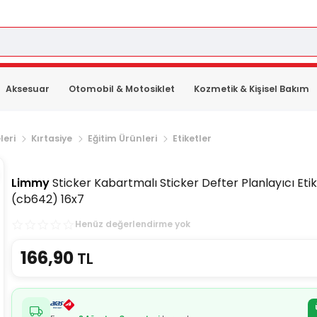
Aksesuar
Otomobil & Motosiklet
Kozmetik & Kişisel Bakım
leri
Kırtasiye
Eğitim Ürünleri
Etiketler
Limmy
Sticker Kabartmalı Sticker Defter Planlayıcı Eti
(cb642) 16x7
Henüz değerlendirme yok
166,90
TL