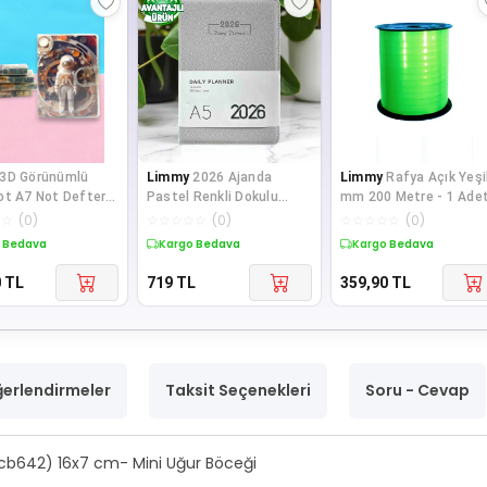
3D Görünümlü
Limmy
2026 Ajanda
Limmy
Rafya Açık Yeşi
t A7 Not Defteri ,
Pastel Renkli Dokulu
mm 200 Metre - 1 Ade
lı Cep Defteri - Tu
Günlük Ajanda A5 (15x21
☆
☆
(
0
)
☆
☆
☆
☆
☆
(
0
)
☆
☆
☆
☆
☆
(
0
)
cm) - Gr
 Bedava
Kargo Bedava
Kargo Bedava
0
TL
719
TL
359,90
TL
erlendirmeler
Taksit Seçenekleri
Soru - Cevap
 (cb642) 16x7 cm- Mini Uğur Böceği