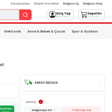
Kampanyalar
Müşteri Hizmetleri
Mağaza Aç
Mağaza Girişi
Giriş Yap
Sepetim
veya üye ol
ürün yok
Elektronik
Anne & Bebek & Çocuk
Spor & Outdoor
ket
›
KARGO BEDAVA
Limmy
-
Ücretsiz
Mağazaya Git
? Satıcıya Sor
Kargo