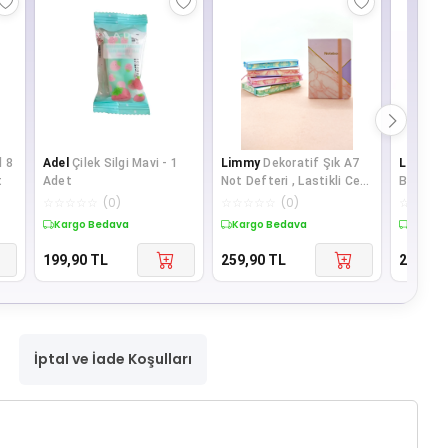
l 8
Adel
Çilek Silgi Mavi - 1
Limmy
Dekoratif Şık A7
Limmy
t
Adet
Not Defteri , Lastikli Cep
Bilye No
Defteri - Pudra
Oyuncak
☆
☆
☆
☆
☆
(
0
)
☆
☆
☆
☆
☆
(
0
)
☆
☆
☆
☆
Kargo Bedava
Kargo Bedava
Kargo 
199,90
TL
259,90
TL
219,90
İptal ve İade Koşulları