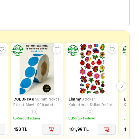
COLORPAK
50 mm Nokta
Limmy
Sticker
Limmy
S
Etiket Mavi 1000 adet
Kabartmalı Stiker Defter
Kabartm
İşaretleme Etiketi
Planlayıcı Etiket
Stiker D
☆
☆
☆
☆
☆
(
0
)
☆
☆
☆
☆
☆
(
0
)
☆
☆
☆
☆
(Ldg044)-17x9
etiket
Kargo Bedava
Kargo Bedava
Kargo 
450
TL
181,99
TL
182,49