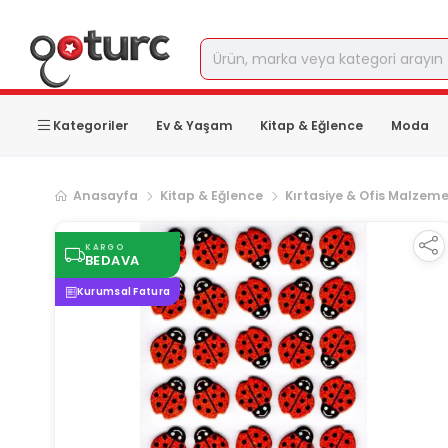
Kategoriler
Ev & Yaşam
Kitap & Eğlence
Moda
Anasayfa
Kitap & Eğlence
Kırtasiye & Ofis Malzeme
KARGO
BEDAVA
Kurumsal Fatura