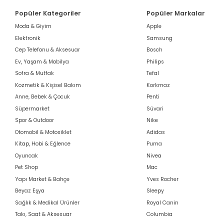
Popüler Kategoriler
Popüler Markalar
Moda & Giyim
Apple
Elektronik
Samsung
Cep Telefonu & Aksesuar
Bosch
Ev, Yaşam & Mobilya
Philips
Sofra & Mutfak
Tefal
Kozmetik & Kişisel Bakım
Korkmaz
Anne, Bebek & Çocuk
Penti
Süpermarket
Süvari
Spor & Outdoor
Nike
Otomobil & Motosiklet
Adidas
Kitap, Hobi & Eğlence
Puma
Oyuncak
Nivea
Pet Shop
Mac
Yapı Market & Bahçe
Yves Rocher
Beyaz Eşya
Sleepy
Sağlık & Medikal Ürünler
Royal Canin
Takı, Saat & Aksesuar
Columbia