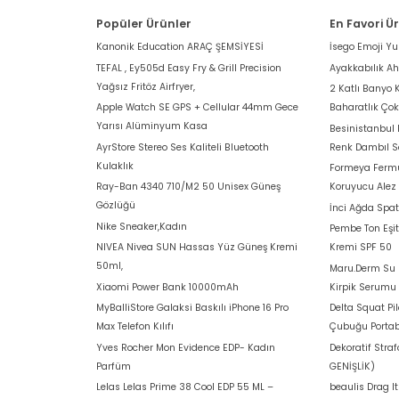
Popüler Ürünler
En Favori Ü
Kanonik Education ARAÇ ŞEMSİYESİ
İsego Emoji Y
TEFAL , Ey505d Easy Fry & Grill Precision
Ayakkabılık A
Yağsız Fritöz Airfryer,
2 Katlı Banyo 
Apple Watch SE GPS + Cellular 44mm Gece
Baharatlık Ço
Yarısı Alüminyum Kasa
Besinistanbul
AyrStore Stereo Ses Kaliteli Bluetooth
Renk Dambıl S
Kulaklık
Formeya Fermu
Ray-Ban 4340 710/M2 50 Unisex Güneş
Koruyucu Alez
Gözlüğü
İnci Ağda Spat
Nike Sneaker,Kadın
Pembe Ton Eşit
NIVEA Nivea SUN Hassas Yüz Güneş Kremi
Kremi SPF 50
50ml,
Maru.Derm Su B
Xiaomi Power Bank 10000mAh
Kirpik Serumu
MyBalliStore Galaksi Baskılı iPhone 16 Pro
Delta Squat Pi
Max Telefon Kılıfı
Çubuğu Portab
Yves Rocher Mon Evidence EDP- Kadın
Dekoratif Stra
Parfüm
GENİŞLİK)
Lelas Lelas Prime 38 Cool EDP 55 ML –
beaulis Drag I