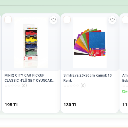
MINIQ CITY CAR PICKUP
Simli Eva 20x30cm Karışık 10
Amo
CLASSIC 4’LÜ SET OYUNCAK
Renk
Esk
☆
☆
☆
☆
☆
(
0
)
☆
☆
☆
☆
☆
(
0
)
☆
ARABA
PL
K
195
TL
130
TL
11