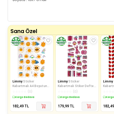
Sana Özel
Limmy
Sticker
Limmy
Sticker
Limmy
Kabartmalı A4 Boyutunda
Kabartmalı Stiker Defter
Kabart
Stiker Defter, Planlayıcı
Planlayıcı Etiket
Stiker 
☆
☆
☆
☆
☆
(
0
)
☆
☆
☆
☆
☆
(
0
)
☆
☆
☆
Etiket-
(Lde019)-19x9c
etiket
Kargo Bedava
Kargo Bedava
Kargo
182,49
TL
179,99
TL
182,4