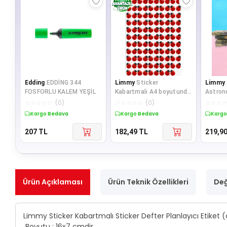
Edding
EDDİNG 344
Limmy
Sticker
Limmy
FOSFORLU KALEM YEŞİL
Kabartmalı A4 boyutunda
Astrono
Stiker Defter, planlayıcı
Çıt Çıt
☆
☆
☆
☆
☆
(
0
)
☆
☆
☆
☆
☆
(
0
)
☆
☆
☆
etiket
Kargo Bedava
Kargo Bedava
Kargo
207
TL
182,49
TL
219,9
Ürün Açıklaması
Ürün Teknik Özellikleri
Değ
Limmy Sticker Kabartmalı Sticker Defter Planlayıcı Etiket
Boyutu : 16x7 cmdir