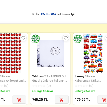
E
Bu İlan
NTEGRA
ile Listelenmiştir
Sticker
Yıldızan
TTKTEKNOLOJİ
Limmy
Sticker
malı A4 boyutunda
Güzel günlerde kullanın,
Kabartmalı Stiker
Defter, planlayıcı
yazılı sticker seti, vintag
Çıkartma Etiket
☆
☆
(
0
)
☆
☆
☆
☆
☆
(
0
)
☆
☆
☆
☆
☆
(
0
)
(XHC068)-18x9 cm-
 Bedava
Kargo Bedava
Kargo Bedava
Sevim
9
TL
765,20
TL
179,99
TL