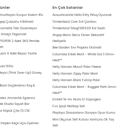
rünler
En Çok Satanlar
umurtlayan Kurşun Kalem 4'lü
Acousticworld Hello Kitty Peluş Oyuncak
hşap Çubuklu 4 Bölmeli
Timberback Core Sırt Çantası
Kozmetik Takı Düzenleyici
Timberland Tdwgf2183201 Kol Saati
k Amaçlı Organizer
Ahşap Marin Deniz Feneri Dekoratif
 PSSPOR 2 Adet 3KG Pembe
Hediyelik
eti
Bee Garden Sivi Propolis Ekstrakt
arlı 6 Adet Beyaz Yastık
Columbia Erkek Mont - White Out İi Omni-
Heat™
ula 100lü
Helly Hansen Mount Polar Fleece
leyici (Pink Tone-Up) Güneş
Helly Hansen Zippy Polar Mont
Helly Hansen Block Fullzip Polar
azlı Güçlendirici Kaş &
Columbia Erkek Mont - Rugged Path Omni-
Heat™
lates Jimnastik Egzersiz
Einhell Te-Hv Akülü El Süpürgesi
le Studio Squat Bar
Cvs Şarjli Matkap Seti
for Köpük Çıta (5 CM
Playtoys Dinazorların Dünyası Oyun Kumu
Mini Okçuluk Seti Kutulu Vantuzlu Ok Yay
t Inkpen Keçe Uçlu Eyeliner
Seti