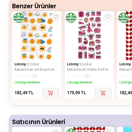
Benzer Ürünler
Limmy
Sticker
Limmy
Sticker
Limmy
Kabartmalı A4 Boyutunda
Kabartmalı Stiker Defter
Kabart
Stiker Defter, Planlayıcı
Planlayıcı Etiket
Stiker 
☆
☆
☆
☆
☆
(
0
)
☆
☆
☆
☆
☆
(
0
)
☆
☆
☆
Etiket-
(Lde019)-19x9c
etiket
Kargo Bedava
Kargo Bedava
Kargo
182,49
TL
179,99
TL
182,4
Satıcının Ürünleri