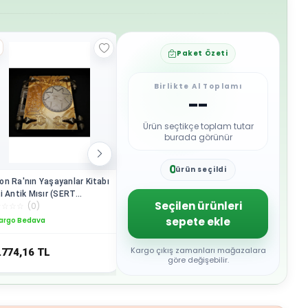
Paket Özeti
Birlikte Al Toplamı
--
Ürün seçtikçe toplam tutar
burada görünür
0
ürün seçildi
1
n Ra'nın Yaşayanlar Kitabı
Patpat Fırça 4'lü Set
İthalat® L
2
i Antik Mısır (SERT
40 cm
3
Seçilen ürünleri
☆
☆
☆
☆
(
0
)
☆
☆
☆
☆
☆
(
0
)
☆
☆
☆
☆
☆
ASTİKTİR - 24x27CM)
4
sepete ekle
argo Bedava
Kargo B
5
6
7
Kargo çıkış zamanları mağazalara
.774,16
TL
95
TL
518,27
8
göre değişebilir.
9