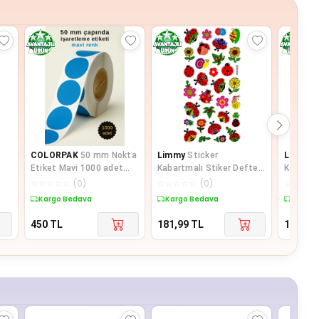
COLORPAK
50 mm Nokta
Limmy
Sticker
Limmy
S
Etiket Mavi 1000 adet
Kabartmalı Stiker Defter
Kabartm
İşaretleme Etiketi
Planlayıcı Etiket
Stiker D
☆
☆
☆
☆
☆
(
0
)
☆
☆
☆
☆
☆
(
0
)
☆
☆
☆
☆
(Ldg044)-17x9
etiket
Kargo Bedava
Kargo Bedava
Kargo 
450
TL
181,99
TL
182,49