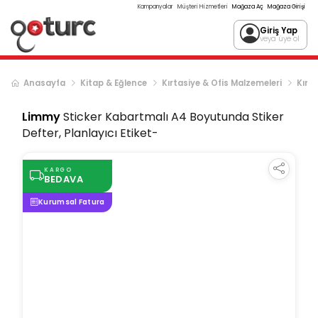
Kampanyalar
Müşteri Hizmetleri
Mağaza Aç
Mağaza Girişi
Giriş Yap
veya üye ol
Anasayfa
Kitap & Eğlence
Kırtasiye & Ofis Malzemeleri
Kırta
Limmy
Sticker Kabartmalı A4 Boyutunda Stiker
Defter, Planlayıcı Etiket-
KARGO
BEDAVA
Kurumsal Fatura