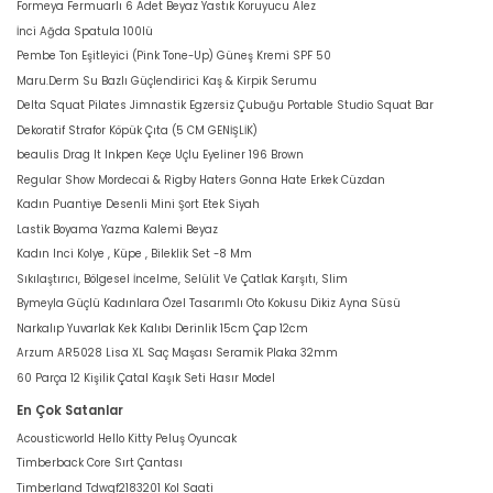
Formeya Fermuarlı 6 Adet Beyaz Yastık Koruyucu Alez
İnci Ağda Spatula 100lü
Pembe Ton Eşitleyici (Pink Tone-Up) Güneş Kremi SPF 50
Maru.Derm Su Bazlı Güçlendirici Kaş & Kirpik Serumu
Delta Squat Pilates Jimnastik Egzersiz Çubuğu Portable Studio Squat Bar
Dekoratif Strafor Köpük Çıta (5 CM GENİŞLİK)
beaulis Drag It Inkpen Keçe Uçlu Eyeliner 196 Brown
Regular Show Mordecai & Rigby Haters Gonna Hate Erkek Cüzdan
Kadın Puantiye Desenli Mini Şort Etek Siyah
Lastik Boyama Yazma Kalemi Beyaz
Kadın Inci Kolye , Küpe , Bileklik Set -8 Mm
Sıkılaştırıcı, Bölgesel İncelme, Selülit Ve Çatlak Karşıtı, Slim
Bymeyla Güçlü Kadınlara Özel Tasarımlı Oto Kokusu Dikiz Ayna Süsü
Narkalıp Yuvarlak Kek Kalıbı Derinlik 15cm Çap 12cm
Arzum AR5028 Lisa XL Saç Maşası Seramik Plaka 32mm
60 Parça 12 Kişilik Çatal Kaşık Seti Hasır Model
En Çok Satanlar
Acousticworld Hello Kitty Peluş Oyuncak
Timberback Core Sırt Çantası
Timberland Tdwgf2183201 Kol Saati