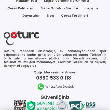
Hakkımızda
Kişisel Verilerin Korunması
Çerez Politikası
Sıkça Sorulan Sorular
İletişim
Duyurular
Blog
Çerez Tercihleri
Goturc, modadan elektroniğe, ev dekorasyonundan spor
ekipmanlarına kadar geniş bir ürün yelpazesi sunan Türkiye'nin
önde gelen online alışveriş platformudur. Güvenli alışveriş, hızlı
teslimat ve müşteri memnuniyeti ilkeleriyle sizlere en iyi alışveriş
deneyimini sağlıyoruz.
Çağrı Merkezimizi Arayın
0850 533 0 118
WhatsApp Destek
Güvenliğiniz