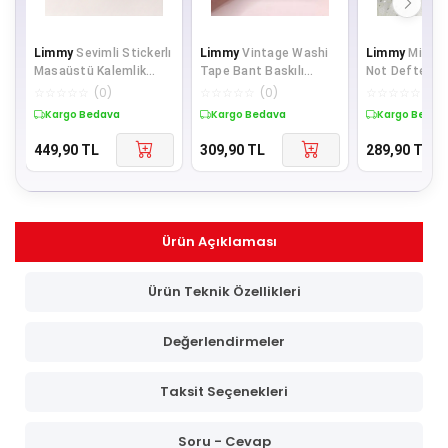
Limmy
Sevimli Stickerlı
Limmy
Vintage Washi
Limmy
Mini An
Masaüstü Kalemlik
Tape Bant Baskılı
Not Defteri (
Organizer - Krem
Yapışkanlı Maskeleme
Sevimli Kapl
☆
☆
☆
☆
☆
(
0
)
☆
☆
☆
☆
☆
(
0
)
☆
☆
☆
☆
☆
(
0
)
Kağıdı Desen
Figü
Kargo Bedava
Kargo Bedava
Kargo Bedav
449,90
TL
309,90
TL
289,90
TL
Ürün Açıklaması
Ürün Teknik Özellikleri
Değerlendirmeler
Taksit Seçenekleri
Soru - Cevap