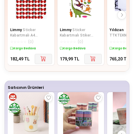
Limmy
Sticker
Limmy
Sticker
Yıldızan
Kabartmalı A4
Kabartmalı Stiker
TTKTEKNOLOJ
boyutunda Stiker
Çıkartma Etiket
günlerde kullan
☆
☆
☆
☆
☆
(
0
)
☆
☆
☆
☆
☆
(
0
)
☆
☆
☆
☆
☆
(
0
)
Defter, planlayıcı etiket
(XHC032)-18x9 cm-
sticker seti, 
Kargo Bedava
Kargo Bedava
Kargo Bedav
Renkl
182,49
TL
179,99
TL
765,20
TL
Satıcının Ürünleri