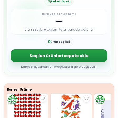
Paket Özeti
Birlikte Al Toplamı
--
Ürün seçtikçe toplam tutar burada görünür
0
ürün seçildi
1
2
3
Seçilen ürünleri sepete ekle
4
5
6
Kargo çıkış zamanları mağazalara göre değişebilir.
7
8
9
Benzer Ürünler