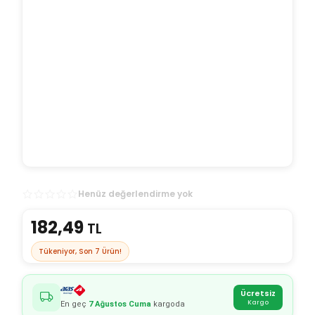
Henüz değerlendirme yok
182,49
TL
Tükeniyor, Son
7
Ürün!
Ücretsiz
Kargo
En geç
7 Ağustos Cuma
kargoda