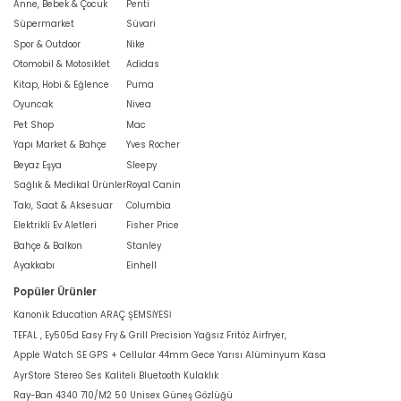
Anne, Bebek & Çocuk
Penti
Süpermarket
Süvari
Spor & Outdoor
Nike
Otomobil & Motosiklet
Adidas
Kitap, Hobi & Eğlence
Puma
Oyuncak
Nivea
Pet Shop
Mac
Yapı Market & Bahçe
Yves Rocher
Beyaz Eşya
Sleepy
Sağlık & Medikal Ürünler
Royal Canin
Takı, Saat & Aksesuar
Columbia
Elektrikli Ev Aletleri
Fisher Price
Bahçe & Balkon
Stanley
Ayakkabı
Einhell
Popüler Ürünler
Kanonik Education ARAÇ ŞEMSİYESİ
TEFAL , Ey505d Easy Fry & Grill Precision Yağsız Fritöz Airfryer,
Apple Watch SE GPS + Cellular 44mm Gece Yarısı Alüminyum Kasa
AyrStore Stereo Ses Kaliteli Bluetooth Kulaklık
Ray-Ban 4340 710/M2 50 Unisex Güneş Gözlüğü