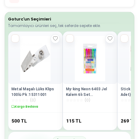
Goturc'un Seçimleri
Tamamlayıcı ürünleri seç, tek seferde sepete ekle.
Metal Maşalı Lüks Klips
My-king Neon 6403 Jel
Stick Yapış
100lü Pk :15311001
Kalem 6lı Set
Adet)
☆
☆
☆
☆
☆
(
0
)
☆
☆
☆
☆
☆
(
0
)
☆
☆
☆
☆
☆
Pe02227jkoon6
Kargo Bedava
500
TL
115
TL
269
TL