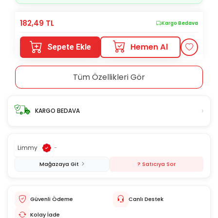
182,49
TL
Kargo Bedava
Hemen Al
Sepete Ekle
Tüm Özellikleri Gör
›
KARGO BEDAVA
Limmy
-
Mağazaya Git
? Satıcıya Sor
Güvenli Ödeme
Canlı Destek
Kolay İade