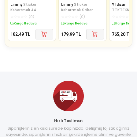
Limmy
Sticker
Limmy
Sticker
Yıldızan
Kabartmalı A4
Kabartmalı Stiker
TTKTEKNOLOJ
boyutunda Stiker
Çıkartma Etiket
günlerde kullan
☆
☆
☆
☆
☆
(
0
)
☆
☆
☆
☆
☆
(
0
)
☆
☆
☆
☆
☆
(
0
)
Defter, planlayıcı etiket
(XHC032)-18x9 cm-
sticker seti, 
Kargo Bedava
Kargo Bedava
Kargo Bedav
Renkl
182,49
TL
179,99
TL
765,20
TL
Hızlı Teslimat
Siparişleriniz en kısa sürede kapınızda. Gelişmiş lojistik ağımız
sayesinde, siparişleriniz hızlı bir şekilde işleme alınır ve güvenle