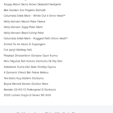
Ahşap Marin Deniz Feneri Dekoratif Hediyelik
Bee Garden Sivi Propolis Ekstrakt
Columbia Erkek Mont - White Out İi Omni-Heat™
Helly Hansen Mount Polar Fleece
Helly Hansen Zippy Polar Mont
Helly Hansen Block Fullzip Polar
Columbia Erkek Mont - Rugged Path Omni-Heat™
Einhell Te-Hv Akülü El Süpürgesi
Cvs Şarjli Matkap Seti
Playtoys Dinazorların Dünyası Oyun Kumu
Mini Okçuluk Seti Kutulu Vantuzlu Ok Yay Seti
Abbalone Sumo Akil Zeka Strateji Oyunu
4 Zamanlı Vitesli Bot-Tekne Motoru
Tek Gözlü Kuş Gözlem Dürbünü
Büyük Mercek Korsan Dürbün Mavi
Breaker 20×50 Ct Profesyonel El Dürbünü
3000 Lümen Güçlü El Feneri Wt-604