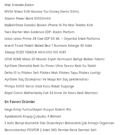
Nike Sneaker,Kadın
NIVEA Nivea SUN Hassas Yüz Güneş Kremi 50ml,
Xiaomi Power Bank 10000mAh
MyBalliStore Galaksi Baskılı iPhone 16 Pro Max Telefon Kılıfı
Yves Rocher Mon Evidence EDP- Kadın Parfüm
Lelas Lelas Prime 38 Cool EDP 55 ML – Oryantal Erkek Parfümü
levent Fırsat Paketi Bebek Bezi 7 Numara Xxlarge 40 Adet
Sleepy YÜZEY TEMİZLİK HAVLUSU 100 ADET
UFUK HOME Milas 211 Masalı Siyah Fermuarlı Bahçe Balkon Takımı
AyrStore Otomatik Kedi Su Pınarı Ultra Sessiz Kedi Su Sebili
Delta 10 lu Pilates Seti Pilates Matı Pilates Topu Pilates Lastiği
AyrStore Saç Düzleştirici Ve Maşa İkili Saç Şekillendirici
Philips 5000 Serisi Islak Kuru Robot Süpürge
Royal Canin Motherbaby Cat 34 Anne Ve Yavru Kedi Maması
En Favori Ürünler
İsego Emoji Yumurtlayan Kurşun Kalem 4'lü
Ayakkabılık Ahşap Çubuklu 4 Bölmeli
2 Katlı Banyo Kozmetik Takı Düzenleyici Baharatlık Çok Amaçlı Organizer
Besinistanbul PSSPOR 2 Adet 3KG Pembe Renk Dambıl Seti