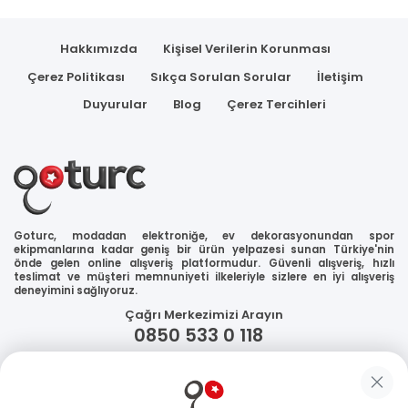
Hakkımızda
Kişisel Verilerin Korunması
Çerez Politikası
Sıkça Sorulan Sorular
İletişim
Duyurular
Blog
Çerez Tercihleri
Goturc, modadan elektroniğe, ev dekorasyonundan spor
ekipmanlarına kadar geniş bir ürün yelpazesi sunan Türkiye'nin
önde gelen online alışveriş platformudur. Güvenli alışveriş, hızlı
teslimat ve müşteri memnuniyeti ilkeleriyle sizlere en iyi alışveriş
deneyimini sağlıyoruz.
Çağrı Merkezimizi Arayın
0850 533 0 118
WhatsApp Destek
Güvenliğiniz