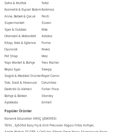
Sofra & Mutfak
Tefal
Kozmetik & Kişisel Bakım
Korkmaz
Anne, Bebek & Çocuk
Penti
Süpermarket
Süvari
Spor & Outdoor
Nike
Otomobil & Motosiklet
Adidas
Kitap, Hobi & Eğlence
Puma
Oyuncak
Nivea
Pet Shop
Mac
Yapı Market & Bahçe
Yves Rocher
Beyaz Eşya
Sleepy
Sağlık & Medikal Ürünler
Royal Canin
Takı, Saat & Aksesuar
Columbia
Elektrikli Ev Aletleri
Fisher Price
Bahçe & Balkon
Stanley
Ayakkabı
Einhell
Popüler Ürünler
Kanonik Education ARAÇ ŞEMSİYESİ
TEFAL , Ey505d Easy Fry & Grill Precision Yağsız Fritöz Airfryer,
Apple Watch SE GPS + Cellular 44mm Gece Yarısı Alüminyum Kasa