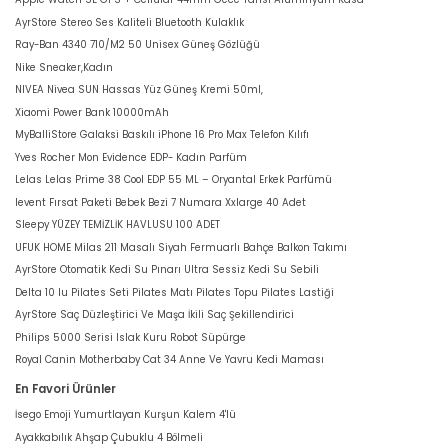
AyrStore Stereo Ses Kaliteli Bluetooth Kulaklık
Ray-Ban 4340 710/M2 50 Unisex Güneş Gözlüğü
Nike Sneaker,Kadın
NIVEA Nivea SUN Hassas Yüz Güneş Kremi 50ml,
Xiaomi Power Bank 10000mAh
MyBalliStore Galaksi Baskılı iPhone 16 Pro Max Telefon Kılıfı
Yves Rocher Mon Evidence EDP- Kadın Parfüm
Lelas Lelas Prime 38 Cool EDP 55 ML – Oryantal Erkek Parfümü
levent Fırsat Paketi Bebek Bezi 7 Numara Xxlarge 40 Adet
Sleepy YÜZEY TEMİZLİK HAVLUSU 100 ADET
UFUK HOME Milas 211 Masalı Siyah Fermuarlı Bahçe Balkon Takımı
AyrStore Otomatik Kedi Su Pınarı Ultra Sessiz Kedi Su Sebili
Delta 10 lu Pilates Seti Pilates Matı Pilates Topu Pilates Lastiği
AyrStore Saç Düzleştirici Ve Maşa İkili Saç Şekillendirici
Philips 5000 Serisi Islak Kuru Robot Süpürge
Royal Canin Motherbaby Cat 34 Anne Ve Yavru Kedi Maması
En Favori Ürünler
İsego Emoji Yumurtlayan Kurşun Kalem 4'lü
Ayakkabılık Ahşap Çubuklu 4 Bölmeli