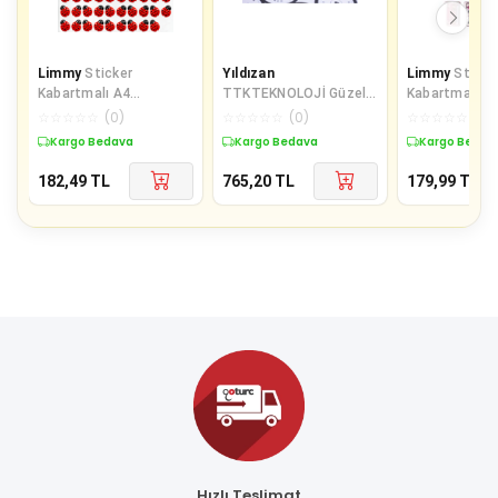
Limmy
Sticker
Yıldızan
Limmy
Sticke
Kabartmalı A4
TTKTEKNOLOJİ Güzel
Kabartmalı St
boyutunda Stiker
günlerde kullanın, yazılı
Defter Planlay
☆
☆
☆
☆
☆
(
0
)
☆
☆
☆
☆
☆
(
0
)
☆
☆
☆
☆
☆
(
0
)
Defter, planlayıcı etiket
sticker seti, vintag
(Lde019)-19x
Kargo Bedava
Kargo Bedava
Kargo Bedav
182,49
TL
765,20
TL
179,99
TL
Hızlı Teslimat