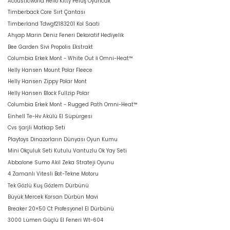
Acousticworld Hello Kitty Peluş Oyuncak
Timberback Core Sırt Çantası
Timberland Tdwgf2183201 Kol Saati
Ahşap Marin Deniz Feneri Dekoratif Hediyelik
Bee Garden Sivi Propolis Ekstrakt
Columbia Erkek Mont - White Out İi Omni-Heat™
Helly Hansen Mount Polar Fleece
Helly Hansen Zippy Polar Mont
Helly Hansen Block Fullzip Polar
Columbia Erkek Mont - Rugged Path Omni-Heat™
Einhell Te-Hv Akülü El Süpürgesi
Cvs Şarjli Matkap Seti
Playtoys Dinazorların Dünyası Oyun Kumu
Mini Okçuluk Seti Kutulu Vantuzlu Ok Yay Seti
Abbalone Sumo Akil Zeka Strateji Oyunu
4 Zamanlı Vitesli Bot-Tekne Motoru
Tek Gözlü Kuş Gözlem Dürbünü
Büyük Mercek Korsan Dürbün Mavi
Breaker 20×50 Ct Profesyonel El Dürbünü
3000 Lümen Güçlü El Feneri Wt-604