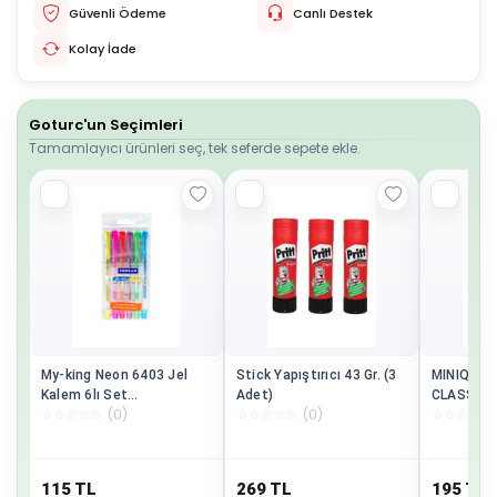
Güvenli Ödeme
Canlı Destek
Kolay İade
Goturc'un Seçimleri
Tamamlayıcı ürünleri seç, tek seferde sepete ekle.
My-king Neon 6403 Jel
Stick Yapıştırıcı 43 Gr. (3
MINIQ CI
Kalem 6lı Set
Adet)
CLASSIC 
☆
☆
☆
☆
☆
(
0
)
☆
☆
☆
☆
☆
(
0
)
☆
☆
☆
☆
☆
Pe02227jkoon6
OYUNCAK
115
TL
269
TL
195
TL