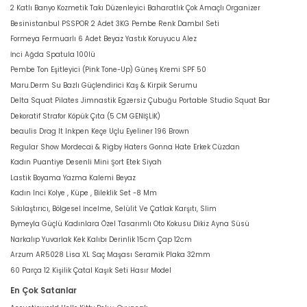
2 Katlı Banyo Kozmetik Takı Düzenleyici Baharatlık Çok Amaçlı Organizer
Besinistanbul PSSPOR 2 Adet 3KG Pembe Renk Dambıl Seti
Formeya Fermuarlı 6 Adet Beyaz Yastık Koruyucu Alez
İnci Ağda Spatula 100lü
Pembe Ton Eşitleyici (Pink Tone-Up) Güneş Kremi SPF 50
Maru.Derm Su Bazlı Güçlendirici Kaş & Kirpik Serumu
Delta Squat Pilates Jimnastik Egzersiz Çubuğu Portable Studio Squat Bar
Dekoratif Strafor Köpük Çıta (5 CM GENİŞLİK)
beaulis Drag It Inkpen Keçe Uçlu Eyeliner 196 Brown
Regular Show Mordecai & Rigby Haters Gonna Hate Erkek Cüzdan
Kadın Puantiye Desenli Mini Şort Etek Siyah
Lastik Boyama Yazma Kalemi Beyaz
Kadın Inci Kolye , Küpe , Bileklik Set -8 Mm
Sıkılaştırıcı, Bölgesel İncelme, Selülit Ve Çatlak Karşıtı, Slim
Bymeyla Güçlü Kadınlara Özel Tasarımlı Oto Kokusu Dikiz Ayna Süsü
Narkalıp Yuvarlak Kek Kalıbı Derinlik 15cm Çap 12cm
Arzum AR5028 Lisa XL Saç Maşası Seramik Plaka 32mm
60 Parça 12 Kişilik Çatal Kaşık Seti Hasır Model
En Çok Satanlar