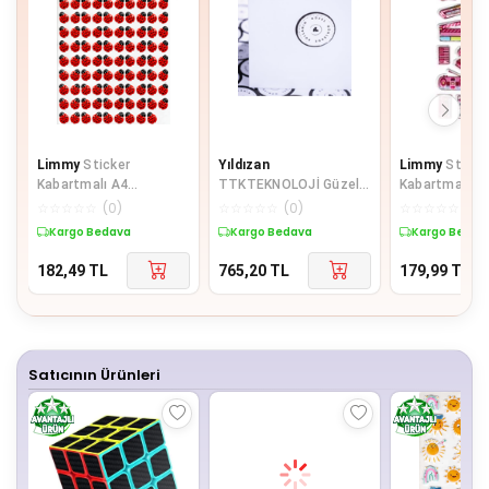
Limmy
Sticker
Yıldızan
Limmy
Sticke
Kabartmalı A4
TTKTEKNOLOJİ Güzel
Kabartmalı St
boyutunda Stiker
günlerde kullanın, yazılı
Defter Planlay
☆
☆
☆
☆
☆
(
0
)
☆
☆
☆
☆
☆
(
0
)
☆
☆
☆
☆
☆
(
0
)
Defter, planlayıcı etiket
sticker seti, vintag
(Lde019)-19x
Kargo Bedava
Kargo Bedava
Kargo Bedav
182,49
TL
765,20
TL
179,99
TL
Satıcının Ürünleri