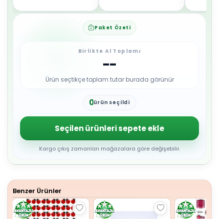
Paket Özeti
Birlikte Al Toplamı
--
Ürün seçtikçe toplam tutar burada görünür
0
ürün seçildi
1
2
3
Seçilen ürünleri sepete ekle
4
5
6
Kargo çıkış zamanları mağazalara göre değişebilir.
7
8
9
Benzer Ürünler