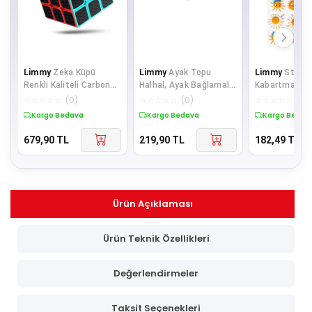
Limmy
Zeka Küpü
Limmy
Ayak Topu
Limmy
Sticke
Renkli Kaliteli Carbon
Halhal, Ayak Bağlamalı
Kabartmalı A
Fiber Rubik Sabır Küpü
Top Oyunu, Halhal Ayak
Boyutunda St
☆
☆
☆
☆
☆
(
0
)
☆
☆
☆
☆
☆
(
0
)
☆
☆
☆
☆
☆
(
0
)
3x3x3 Spe
Topu Hula
Defter, Planla
Kargo Bedava
Kargo Bedava
Kargo Bedav
Etiket-
679,90
TL
219,90
TL
182,49
TL
Ürün Açıklaması
Ürün Teknik Özellikleri
Değerlendirmeler
Taksit Seçenekleri