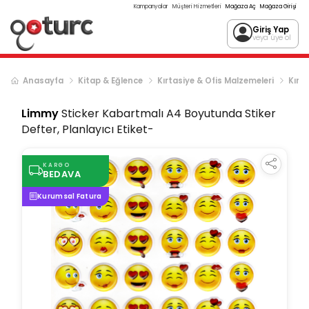
Kampanyalar
Müşteri Hizmetleri
Mağaza Aç
Mağaza Girişi
Giriş Yap
veya üye ol
Anasayfa
Kitap & Eğlence
Kırtasiye & Ofis Malzemeleri
Kırta
Limmy
Sticker Kabartmalı A4 Boyutunda Stiker
Defter, Planlayıcı Etiket-
KARGO
BEDAVA
Kurumsal Fatura