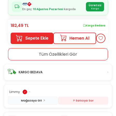
Ücretsiz
Kargo
En geç
10 Ağustos Pazartesi
kargoda
182,49
TL
Kargo Bedava
Hemen Al
Sepete Ekle
Tüm Özellikleri Gör
›
KARGO BEDAVA
Limmy
-
Mağazaya Git
? Satıcıya Sor