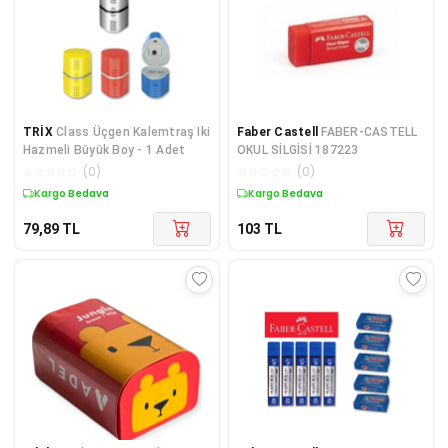
TRİX
Class Üçgen Kalemtraş Iki
Faber Castell
FABER-CASTELL
Hazmeli Büyük Boy - 1 Adet
OKUL SİLGİSİ 187223
☆
☆
☆
☆
☆
(
0
)
☆
☆
☆
☆
☆
(
0
)
Kargo Bedava
Kargo Bedava
79,89
TL
103
TL