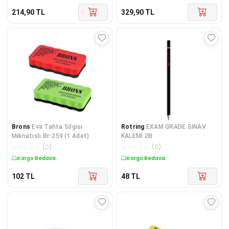
214,90
TL
329,90
TL
Brons
Eva Tahta Silgisi
Rotring
EXAM GRADE SINAV
Mıknatıslı Br-259 (1 Adet)
KALEMİ 2B
☆
☆
☆
☆
☆
(
0
)
☆
☆
☆
☆
☆
(
0
)
Kargo Bedava
Kargo Bedava
102
TL
48
TL