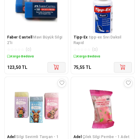
Faber Castell
Mavi Büyük Silgi
Tipp-Ex
tipp-ex Sıvı Daksil
2'li
Rapid
☆
☆
☆
☆
☆
(
0
)
☆
☆
☆
☆
☆
(
0
)
Kargo Bedava
Kargo Bedava
123,50
TL
75,55
TL
Adel
Silgi Sevimli Tavşan - 1
Adel
Çilek Silgi Pembe - 1 Adet