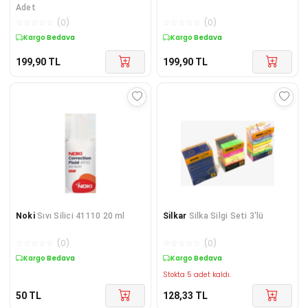
Adet
☆
☆
☆
☆
☆
(
0
)
☆
☆
☆
☆
☆
(
0
)
Kargo Bedava
Kargo Bedava
199,90
TL
199,90
TL
Noki
Sıvı Silici 41110 20 ml
Silkar
Silka Silgi Seti 3'lü
☆
☆
☆
☆
☆
(
0
)
☆
☆
☆
☆
☆
(
0
)
Kargo Bedava
Kargo Bedava
Stokta 5 adet kaldı.
50
TL
128,33
TL