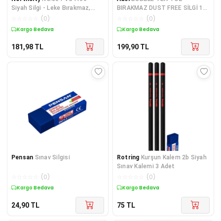
Siyah Silgi - Leke Bırakmaz,
BIRAKMAZ DUST FREE SİLGİ 1
Kağıt Yıpratmaz, Okul ve Ofis
ADET SİLGİ
☆
☆
☆
☆
☆
(
0
)
☆
☆
☆
☆
☆
(
0
)
Kullanımı
Kargo Bedava
Kargo Bedava
181,98
TL
199,90
TL
Pensan
Sınav Silgisi
Rotring
Kurşun Kalem 2b Siyah
Sınav Kalemi 3 Adet
☆
☆
☆
☆
☆
(
0
)
☆
☆
☆
☆
☆
(
0
)
Kargo Bedava
Kargo Bedava
24,90
TL
75
TL