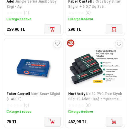
Adel
Jungle Serisi Jumbo Boy
Faber Castell
5 Orta Boy Sınav
Silgi - Ayı
Silgisi + 5 0.7 Uç Seti
☆
☆
☆
☆
☆
(
0
)
☆
☆
☆
☆
☆
(
0
)
Kargo Bedava
Kargo Bedava
259,90
TL
290
TL
Faber Castell
Mavi Sınav Silgisi
Northcity
No:30 PVC Free Siyah
(1 ADET)
Silgi 10 Adet - Kağıt Yıpratmaz
Leke Bırakmaz Yumuşak Doku
☆
☆
☆
☆
☆
(
0
)
☆
☆
☆
☆
☆
(
0
)
Kargo Bedava
Kargo Bedava
75
TL
462,98
TL