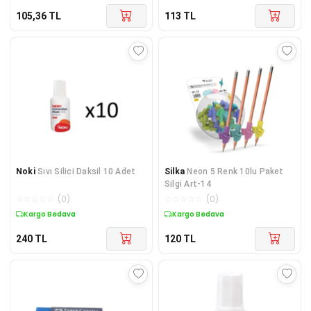
105,36
TL
113
TL
Noki
Sıvı Silici Daksil 10 Adet
Silka
Neon 5 Renk 10lu Paket
Silgi Art-14
☆
☆
☆
☆
☆
(
0
)
☆
☆
☆
☆
☆
(
0
)
Kargo Bedava
Kargo Bedava
240
TL
120
TL