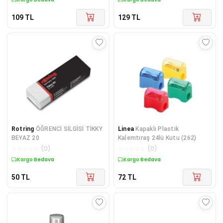
109
TL
129
TL
Rotring
ÖĞRENCİ SİLGİSİ TİKKY
Linea
Kapaklı Plastik
BEYAZ 20
Kalemtıraş 24lü Kutu (262)
☆
☆
☆
☆
☆
(
0
)
☆
☆
☆
☆
☆
(
0
)
Kargo Bedava
Kargo Bedava
50
TL
72
TL