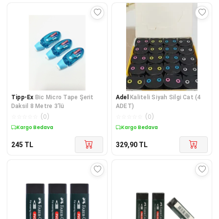
Tipp-Ex
Bic Micro Tape Şerit
Adel
Kaliteli Siyah Silgi Cat (4
Daksil 8 Metre 3'lü
ADET)
☆
☆
☆
☆
☆
(
0
)
☆
☆
☆
☆
☆
(
0
)
Kargo Bedava
Kargo Bedava
245
TL
329,90
TL