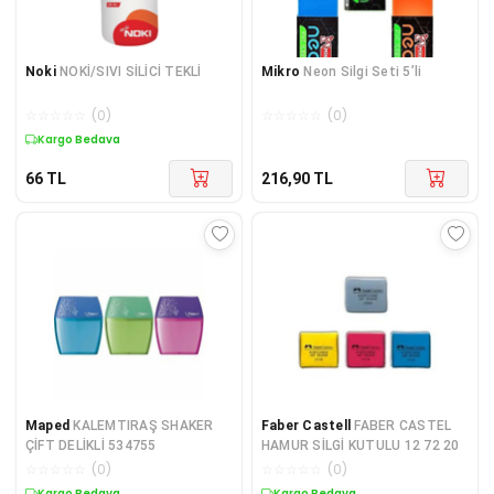
Noki
NOKİ/SIVI SİLİCİ TEKLİ
Mikro
Neon Silgi Seti 5’li
☆
☆
☆
☆
☆
(
0
)
☆
☆
☆
☆
☆
(
0
)
Kargo Bedava
66
TL
216,90
TL
Maped
KALEMTIRAŞ SHAKER
Faber Castell
FABER CASTEL
ÇİFT DELİKLİ 534755
HAMUR SİLGİ KUTULU 12 72 20
☆
☆
☆
☆
☆
(
0
)
☆
☆
☆
☆
☆
(
0
)
Kargo Bedava
Kargo Bedava