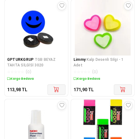
GPTURKGRUP
TGB BEYAZ
Limmy
Kalp Desenli Silgi - 1
TAHTA SİLGİSİ 3020
Adet
☆
☆
☆
☆
☆
(
0
)
☆
☆
☆
☆
☆
(
0
)
Kargo Bedava
Kargo Bedava
113,98
TL
171,90
TL