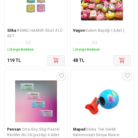
Silka
RENKLİ HAMUR SİLGİ 4'LÜ
Vagon
Kalem Başlığı ( Adet )
SET
☆
☆
☆
☆
☆
(
0
)
☆
☆
☆
☆
☆
(
0
)
Kargo Bedava
Kargo Bedava
119
TL
48
TL
Pensan
Orta Boy Silgi Pastel
Maped
Globe Tek Delikli
Renkler No:24 (ps24p) 4 Adet
Kalemtıraşlı Dünya Küresi