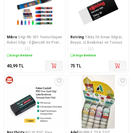
Mikro
Silgi Rk-301 Yumurtlayan
Rotring
Tikky 30 Sınav Silgisi,
Roket Silgi - Eğlenceli Ve Pratik
Beyaz, Iz Bırakmaz ve Tozsuz
Silgi Çözümü 1 Adet
☆
☆
☆
☆
☆
(
0
)
☆
☆
☆
☆
☆
(
0
)
Kargo Bedava
Kargo Bedava
40,99
TL
75
TL
Northcity
NO.30 PVC Free
Adel
BUBBLE TEA TOZ