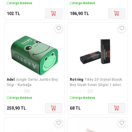
Kargo Bedava
Kargo Bedava
102
TL
186,90
TL
Adel
Jungle Serisi Jumbo Boy
Rotring
Tikky 20 Orjinal Büyük
Silgi - Kurbağa
Boy Siyah Sınav Silgisi 1 Adet
☆
☆
☆
☆
☆
(
0
)
☆
☆
☆
☆
☆
(
0
)
Kargo Bedava
Kargo Bedava
259,90
TL
68
TL