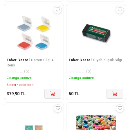
Faber Castell
Hamur Silgi 4
Faber Castell
Siyah Küçük Silgi
Renk
☆
☆
☆
☆
☆
(
0
)
☆
☆
☆
☆
☆
(
0
)
Kargo Bedava
Kargo Bedava
Stokta 4 adet kaldı.
379,90
TL
50
TL