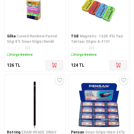
Silka
Curved Rainbow Pastel
TGB
Magnetic -1628 4'lü Yazı
Silgi 8'li Sınav Silgisi Renkli
Tahtası Silgisi A-3151
☆
☆
☆
☆
☆
(
0
)
☆
☆
☆
☆
☆
(
0
)
Kargo Bedava
Kargo Bedava
126
TL
124
TL
Rotring
EXAM GRADE SINAV
Pensan
Sınav Silgisi Mavi 24'lü