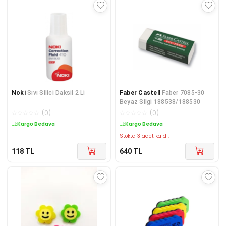
Noki
Sıvı Silici Daksil 2 Li
Faber Castell
Faber 7085-30
Beyaz Silgi 188538/188530
☆
☆
☆
☆
☆
(
0
)
☆
☆
☆
☆
☆
(
0
)
Kargo Bedava
Kargo Bedava
Stokta 3 adet kaldı.
118
TL
640
TL