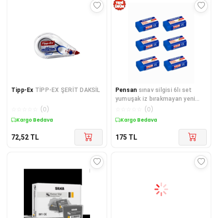
Tipp-Ex
TİPP-EX ŞERİT DAKSİL
Pensan
sınav silgisi 6lı set
yumuşak iz bırakmayan yeni
ürün
☆
☆
☆
☆
☆
(
0
)
☆
☆
☆
☆
☆
(
0
)
Kargo Bedava
Kargo Bedava
72,52
TL
175
TL