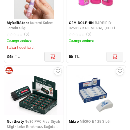
MyBalliStore
Kuromi Kalem
CEM DOLPHİN
BARBİE B-
Formlu Silgi
025317 KALEMTRAŞ ÇİFTLİ
☆
☆
☆
☆
☆
(
0
)
☆
☆
☆
☆
☆
(
0
)
Kargo Bedava
Kargo Bedava
Stokta 3 adet kaldı.
345
TL
85
TL
Northcity
No30 PVC Free Siyah
Mikro
MİKRO E 125 SİLGİ
Silgi - Leke Bırakmaz, Kağıda