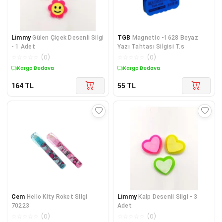
Limmy
Gülen Çiçek Desenli Silgi
TGB
Magnetic -1628 Beyaz
- 1 Adet
Yazı Tahtası Silgisi T.s
☆
☆
☆
☆
☆
(
0
)
☆
☆
☆
☆
☆
(
0
)
Kargo Bedava
Kargo Bedava
164
TL
55
TL
Cem
Hello Kity Roket Silgi
Limmy
Kalp Desenli Silgi - 3
70223
Adet
☆
☆
☆
☆
☆
(
0
)
☆
☆
☆
☆
☆
(
0
)