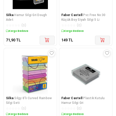
Silka
Hamur Silgi Gri Dough
Faber Castell
Pvc Free No:30
Adet
Küçük Boy Siyah Silgi 5 Li
☆
☆
☆
☆
☆
(
0
)
☆
☆
☆
☆
☆
(
0
)
Kargo Bedava
Kargo Bedava
71,90
TL
149
TL
Silka
Silgy 8'li Curved Rainbow
Faber Castell
Plastik Kutulu
Silgi Seti
Hamur Silgi Gri
☆
☆
☆
☆
☆
(
0
)
☆
☆
☆
☆
☆
(
0
)
Kargo Bedava
Kargo Bedava