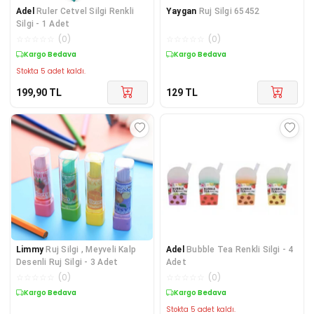
Adel
Ruler Cetvel Silgi Renkli
Yaygan
Ruj Silgi 65452
Silgi - 1 Adet
☆
☆
☆
☆
☆
(
0
)
☆
☆
☆
☆
☆
(
0
)
Kargo Bedava
Kargo Bedava
Stokta 5 adet kaldı.
199,90
TL
129
TL
Limmy
Ruj Silgi , Meyveli Kalp
Adel
Bubble Tea Renkli Silgi - 4
Desenli Ruj Silgi - 3 Adet
Adet
☆
☆
☆
☆
☆
(
0
)
☆
☆
☆
☆
☆
(
0
)
Kargo Bedava
Kargo Bedava
Stokta 5 adet kaldı.