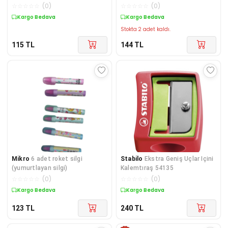
051111
☆
☆
☆
☆
☆
(
0
)
☆
☆
☆
☆
☆
(
0
)
Kargo Bedava
Kargo Bedava
Stokta 2 adet kaldı.
115
TL
144
TL
Mikro
6 adet roket silgi
Stabilo
Ekstra Geniş Uçlar Içini
(yumurtlayan silgi)
Kalemtıraş 54135
☆
☆
☆
☆
☆
(
0
)
☆
☆
☆
☆
☆
(
0
)
Kargo Bedava
Kargo Bedava
123
TL
240
TL