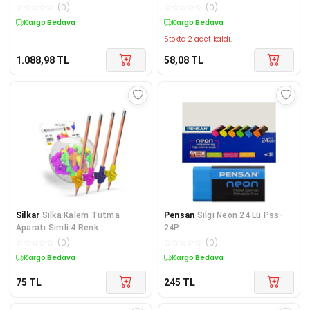
Zarar Vermeyen 30 Adet
☆
☆
☆
☆
☆
(
0
)
☆
☆
☆
☆
☆
(
0
)
Yumuşak Doku Toplu Paket
Kargo Bedava
Kargo Bedava
Stokta 2 adet kaldı.
1.088,98
TL
58,08
TL
Silkar
Silka Kalem Tutma
Pensan
Silgi Neon 24 Lü Pss-
Aparatı Simli 4 Renk
24P
☆
☆
☆
☆
☆
(
0
)
☆
☆
☆
☆
☆
(
0
)
Kargo Bedava
Kargo Bedava
75
TL
245
TL