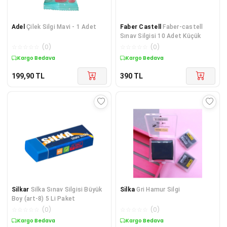
Adel
Çilek Silgi Mavi - 1 Adet
Faber Castell
Faber-castell
Sınav Silgisi 10 Adet Küçük
☆
☆
☆
☆
☆
(
0
)
☆
☆
☆
☆
☆
(
0
)
Kargo Bedava
Kargo Bedava
199,90
TL
390
TL
Silkar
Silka Sınav Silgisi Büyük
Silka
Gri Hamur Silgi
Boy (art-8) 5 Li Paket
☆
☆
☆
☆
☆
(
0
)
☆
☆
☆
☆
☆
(
0
)
Kargo Bedava
Kargo Bedava