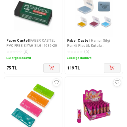
Faber Castell
FABER CASTEL
Faber Castell
Hamur Silgi
PVC FREE SİYAH SİLGİ 7089-20
Renkli Plastik Kutulu
5130127321000
☆
☆
☆
☆
☆
(
0
)
☆
☆
☆
☆
☆
(
0
)
Kargo Bedava
Kargo Bedava
75
TL
119
TL