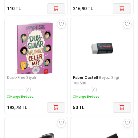
110
TL
216,90
TL
Dust-Free Siyah
Faber Castell
Beyaz Silgi
708530
☆
☆
☆
☆
☆
(
0
)
☆
☆
☆
☆
☆
(
0
)
Kargo Bedava
Kargo Bedava
192,78
TL
50
TL