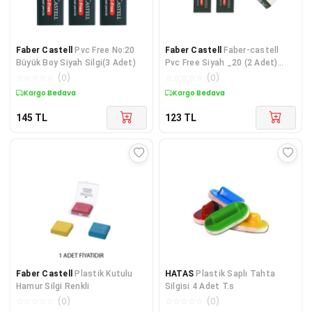
Faber Castell
Pvc Free No:20
Faber Castell
Faber-castell
Büyük Boy Siyah Silgi(3 Adet)
Pvc Free Siyah _20 (2 Adet)
Silgi
☆
☆
☆
☆
☆
(
0
)
☆
☆
☆
☆
☆
(
0
)
Kargo Bedava
Kargo Bedava
145
TL
123
TL
Faber Castell
Plastik Kutulu
HATAS
Plastik Saplı Tahta
Hamur Silgi Renkli
Silgisi 4 Adet T.s
☆
☆
☆
☆
☆
(
0
)
☆
☆
☆
☆
☆
(
0
)