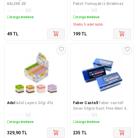
KALEMİ 2B
Paket Yumuşak Iz Bırakmaz
☆
☆
☆
☆
☆
(
0
)
☆
☆
☆
☆
☆
(
0
)
Kargo Bedava
Kargo Bedava
Stokta 5 adet kaldı.
49
TL
199
TL
Adel
Adel Layers Silgi 4'lü
Faber Castell
Faber-castell
Sınav Silgisi Dust Free Mavi 4
Adet
☆
☆
☆
☆
☆
(
0
)
☆
☆
☆
☆
☆
(
0
)
Kargo Bedava
Kargo Bedava
329,90
TL
235
TL