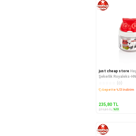
just cheap store
Hay
Şekerlik Royaleks-H
☆
☆
☆
☆
☆
(
0
)
Kargo Bedava
235,80
TL
%
13
271,91
TL