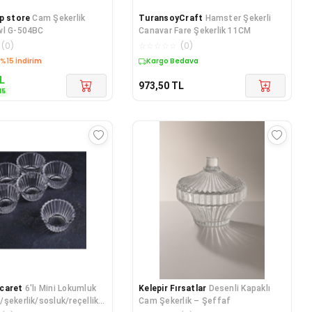
p store
Cam Şekerlik
TuransoyCraft
Hamster Şekerli
wl G-504BC
Canavar Fare Şekerlik 11CM
(
0
)
☆
☆
☆
☆
☆
(
0
)
edava
Kargo Bedava
L
973,50
TL
15
caret
6'lı Mini Lokumluk
Kelepir Fırsatlar
Desenli Kapaklı
şekerlik/sosluk/reçellik
Cam Şekerlik – Şeffaf