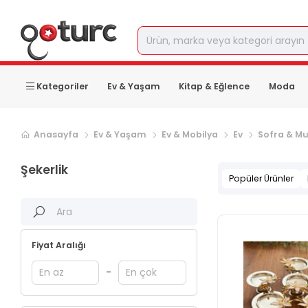
Kategoriler
Ev & Yaşam
Kitap & Eğlence
Moda
Sonraki ürün sayfası, sayfa
2
Anasayfa
Ev & Yaşam
Ev & Mobilya
Ev
Sofra & Mu
Şekerlik
Popüler Ürünler
Fiyat Aralığı
-