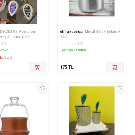
SY-283 6'lı Porselen
elif aksesuar
Metal Stick Şekerlik
Kaşık Juliet Gold
Tekli
(
0
)
☆
☆
☆
☆
☆
(
0
)
edava
Kargo Bedava
et kaldı.
175
TL