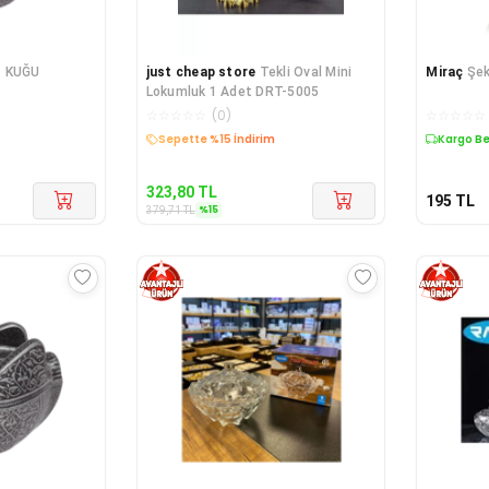
– KUĞU
just cheap store
Tekli Oval Mini
Miraç
Şek
Lokumluk 1 Adet DRT-5005
☆
☆
☆
☆
☆
(
0
)
☆
☆
☆
☆
☆
Kargo Bedava
Kargo B
323,80
TL
195
TL
%
15
379,71
TL