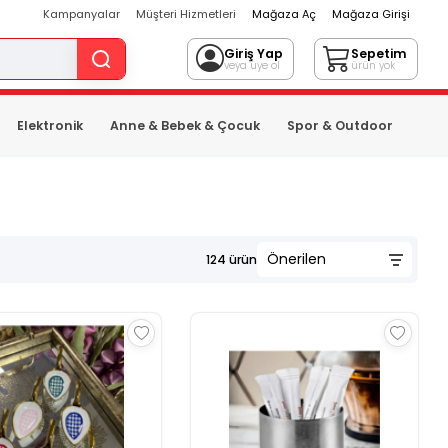
Kampanyalar
Müşteri Hizmetleri
Mağaza Aç
Mağaza Girişi
Giriş Yap
Sepetim
veya üye ol
ürün yok
Elektronik
Anne & Bebek & Çocuk
Spor & Outdoor
124
ürün