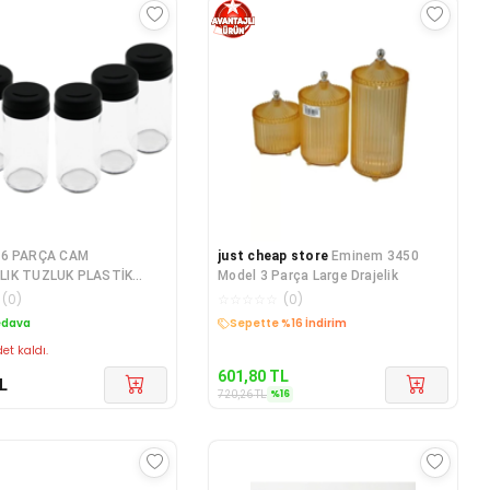
6 PARÇA CAM
just cheap store
Eminem 3450
IK TUZLUK PLASTİK
Model 3 Parça Large Drajelik
5 ML
(
0
)
☆
☆
☆
☆
☆
(
0
)
edava
Kargo Bedava
et kaldı.
601,80
TL
L
%
16
720,26
TL