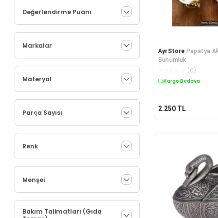
Değerlendirme Puanı
Markalar
AyrStore
Papatya Ak
Sunumluk
☆
☆
☆
☆
☆
(
0
)
Materyal
Kargo Bedava
2.250
TL
Parça Sayısı
Renk
Menşei
Bakım Talimatları (Gıda