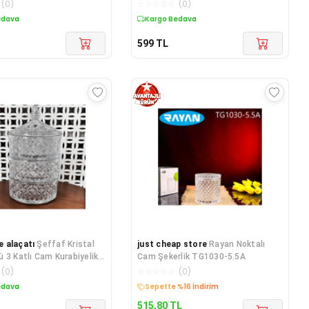
eyaz
(
0
)
☆
☆
☆
☆
☆
(
0
)
edava
Kargo Bedava
599
TL
 alaçatı
Şeffaf Kristal
just cheap store
Rayan Noktalı
 3 Katlı Cam Kurabiyelik
Cam Şekerlik TG1030-5.5A
tlık Seti
(
0
)
☆
☆
☆
☆
☆
(
0
)
edava
Kargo Bedava
515,80
TL