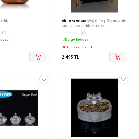
erlik
elif aksesuar
Doğal Taş Görünümlü
Kapaklı Şekerlik 2 Li Set
(
0
)
☆
☆
☆
☆
☆
(
0
)
edava
Kargo Bedava
Stokta 2 adet kaldı.
2.495
TL