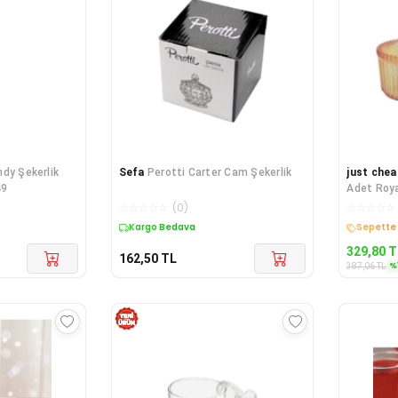
dy Şekerlik
Sefa
Perotti Carter Cam Şekerlik
just chea
49
Adet Roy
☆
☆
☆
☆
☆
(
0
)
☆
☆
☆
☆
☆
Kargo Bedava
Kargo B
329,80
T
162,50
TL
%
387,06
TL