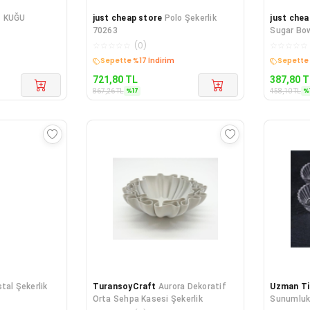
– KUĞU
just cheap store
Polo Şekerlik
just chea
70263
Sugar Bo
☆
☆
☆
☆
☆
(
0
)
☆
☆
☆
☆
☆
Kargo Bedava
Kargo B
721,80
TL
387,80
T
%
17
%
867,26
TL
458,10
TL
stal Şekerlik
TuransoyCraft
Aurora Dekoratif
Uzman Ti
Orta Sehpa Kasesi Şekerlik
Sunumluk/