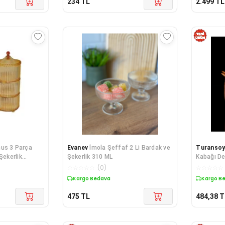
234
TL
2.499
TL
nus 3 Parça
Evanev
İmola Şeffaf 2 Li Bardak ve
Turansoy
Şekerlik
Şekerlik 310 ML
Kabağı De
Kutusu S
☆
☆
☆
☆
☆
(
0
)
☆
☆
☆
☆
☆
Kargo Bedava
Kargo B
475
TL
484,38
T