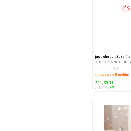
just cheap store
Can
210 Cc 5 Mm. C-001
☆
☆
☆
☆
☆
(
0
)
Kargo Bedava
211,80
TL
%
13
242,51
TL