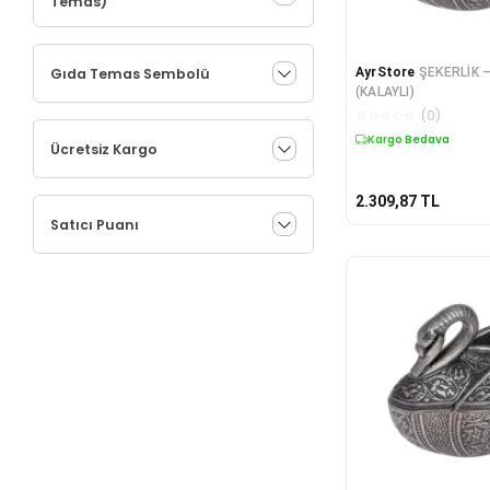
Temas)
Gıda Temas Sembolü
AyrStore
ŞEKERLİK 
(KALAYLI)
☆
☆
☆
☆
☆
(
0
)
Kargo Bedava
Ücretsiz Kargo
2.309,87
TL
Satıcı Puanı