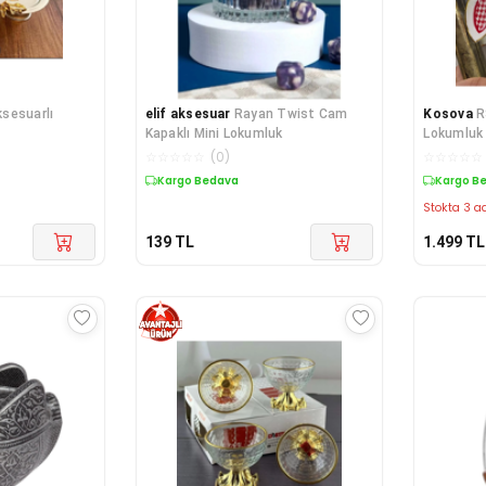
sesuarlı
elif aksesuar
Rayan Twist Cam
Kosova
R
Kapaklı Mini Lokumluk
Lokumluk 
☆
☆
☆
☆
☆
(
0
)
☆
☆
☆
☆
☆
Kargo Bedava
Kargo B
Stokta 3 ad
139
TL
1.499
TL