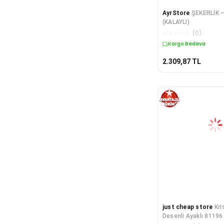
AyrStore
ŞEKERLİK 
(KALAYLI)
☆
☆
☆
☆
☆
(
0
)
Kargo Bedava
2.309,87
TL
just cheap store
Kri
Desenli Ayaklı 81196