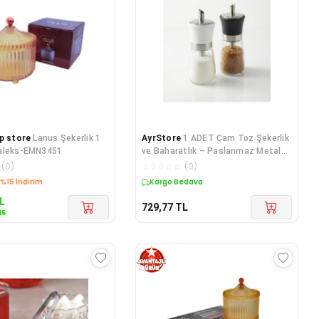
p store
Lanus Şekerlik 1
AyrStore
1 ADET Cam Toz Şekerlik
aleks-EMN3451
ve Baharatlık – Paslanmaz Metal
Detaylı Dökme Ağızlı Şek
(
0
)
☆
☆
☆
☆
☆
(
0
)
edava
Kargo Bedava
L
729,77
TL
15