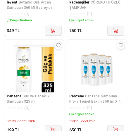
levent
Botanic Oils Argan
kademgiller
ÇÖREKOTU ÖZLÜ
Şampuan 360 Ml Besleyici,
ŞAMPUAN
Onarıcı, Argan Yağı
☆
☆
☆
☆
☆
(
0
)
☆
☆
☆
☆
☆
(
0
)
Kargo Bedava
Kargo Bedava
349
TL
250
TL
Pantene
Güç ve Parlaklık
Pantene
Pantene Şampuan
Şampuan 325 ml
Pro-v Temel Bakım 350 ml X 4
Adet
☆
☆
☆
☆
☆
(
0
)
☆
☆
☆
☆
☆
(
0
)
Kargo Bedava
Stokta 2 adet kaldı.
Stokta 1 adet kaldı.
199
TL
650
TL