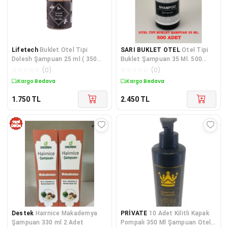
Lifetech
Buklet Otel Tipi
SARI BUKLET OTEL
Otel Tipi
Dolesh Şampuan 25 ml ( 350
Buklet Şampuan 35 Ml. 500
Adet )
Adet
☆
☆
☆
☆
☆
(
0
)
☆
☆
☆
☆
☆
(
0
)
Kargo Bedava
Kargo Bedava
1.750
TL
2.450
TL
Destek
Hairnice Makademya
PRİVATE
10 Adet Kilitli Kapak
Şampuan 330 ml 2 Adet
Pompalı 350 Ml Şampuan Otel