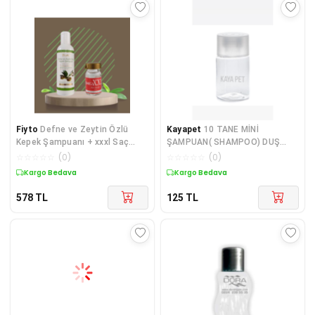
Fiyto
Defne ve Zeytin Özlü
Kayapet
10 TANE MİNİ
Kepek Şampuanı + xxxl Saç
ŞAMPUAN( SHAMPOO) DUŞ
Bakım Serumu 10 ml
JELİ ŞİŞESİ . OTEL TİPİ MİNİ
☆
☆
☆
☆
☆
(
0
)
☆
☆
☆
☆
☆
(
0
)
ŞİŞE .30 ML BOŞ ŞİŞE.
Kuponlu Ürün
Kargo Bedava
578
TL
125
TL