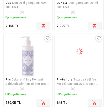
OES
Mini Otel Şampuanı 45ml
LONELY
Otel Şampuanı 28 ml
200 Adet
500 Adet
☆
☆
☆
☆
☆
(
0
)
☆
☆
☆
☆
☆
(
0
)
Kargo Bedava
Kargo Bedava
2.150
TL
2.999
TL
Rns
Dekoratif Boş Pompalı
Phytoflora
Tuzsuz Yağlı Ve
Doldurulabilir Plastik Pet Boş
Kepekli Saçlara Özel Isırgan
Şişe Şampuan
Özlü Bitkisel Şampua
☆
☆
☆
☆
☆
(
0
)
☆
☆
☆
☆
☆
(
0
)
Kargo Bedava
Kargo Bedava
289,95
TL
645
TL