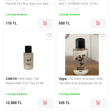
Plastik Pet Boş Şişe Sıvı Sabun
ADET. SEYAHAT BOY. OTEL
İçin 250 ml
BUKLET MALZEMELERİ. TEK
☆
☆
☆
☆
☆
(
0
)
☆
☆
☆
☆
☆
(
0
)
KULLANIMIK ÜRÜN
Kargo Bedava
Kargo Bedava
115
TL
500
TL
CANCH
5000 Adet Tek
Uygar
100 Adet Standart Otel
Kullanımlık Otel Tipi 32 Ml
Tipi Mini Duş Şampuanı 30 ml
Şampuan
Silindir Şişe
☆
☆
☆
☆
☆
(
0
)
☆
☆
☆
☆
☆
(
0
)
Kargo Bedava
Kargo Bedava
12.000
TL
525
TL