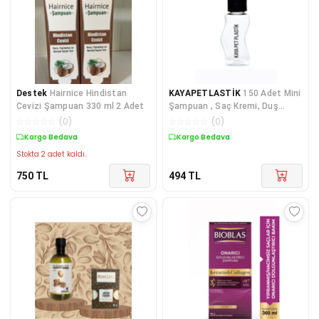
Destek
Hairnice Hindistan
KAYAPETLASTİK
150 Adet Mini
Cevizi Şampuan 330 ml 2 Adet
Şampuan , Saç Kremi, Duş
Jeli,kolonya Losyon Boş Şişesi -
☆
☆
☆
☆
☆
(
0
)
☆
☆
☆
☆
☆
(
0
)
Otel Buklet, Kullan At.
Kargo Bedava
Kargo Bedava
Stokta 2 adet kaldı.
750
TL
494
TL