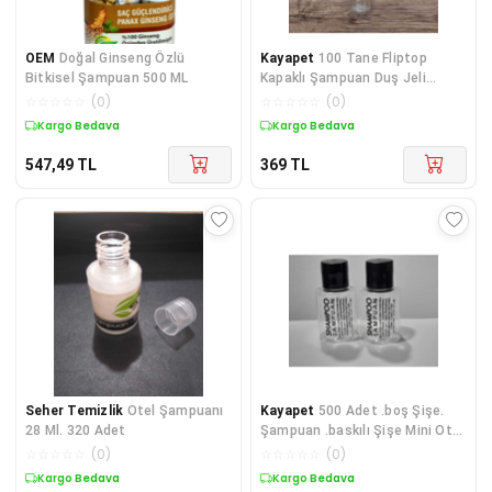
OEM
Doğal Ginseng Özlü
Kayapet
100 Tane Fliptop
Bitkisel Şampuan 500 ML
Kapaklı Şampuan Duş Jeli
Kolonya Boş Şişesi. Buklet
☆
☆
☆
☆
☆
(
0
)
☆
☆
☆
☆
☆
(
0
)
Malzemesi.kozmetik.30 ml
Kargo Bedava
Kargo Bedava
547,49
TL
369
TL
Seher Temizlik
Otel Şampuanı
Kayapet
500 Adet .boş Şişe.
28 Ml. 320 Adet
Şampuan .baskılı Şişe Mini Otel
Buklet Malzeme Şişesi.tek
☆
☆
☆
☆
☆
(
0
)
☆
☆
☆
☆
☆
(
0
)
Kullanımlık
Kargo Bedava
Kargo Bedava