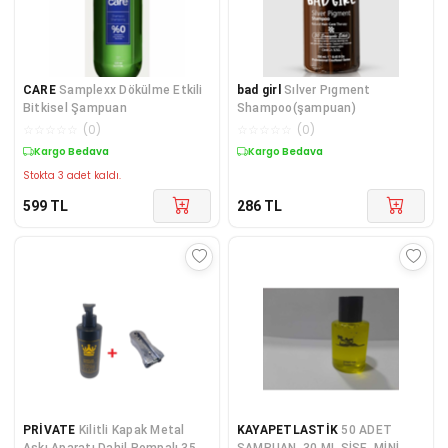
CARE
Samplexx Dökülme Etkili
bad girl
Sılver Pıgment
Bitkisel Şampuan
Shampoo(şampuan)
☆
☆
☆
☆
☆
(
0
)
☆
☆
☆
☆
☆
(
0
)
Kargo Bedava
Kuponlu Ürün
Stokta 3 adet kaldı.
599
TL
286
TL
PRİVATE
Kilitli Kapak Metal
KAYAPETLASTİK
50 ADET
Askı Aparatı Dahil Pompalı 350
ŞAMPUAN. 30 ML ŞİŞE. MİNİ