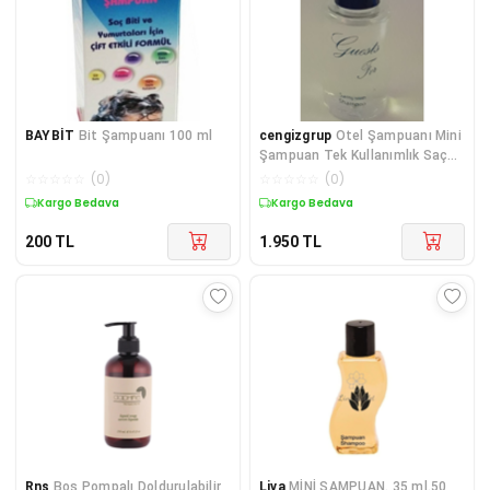
BAYBİT
Bit Şampuanı 100 ml
cengizgrup
Otel Şampuanı Mini
Şampuan Tek Kullanımlık Saç
Şampuanı Silindir Şişe 285
☆
☆
☆
☆
☆
(
0
)
☆
☆
☆
☆
☆
(
0
)
Adet
Kargo Bedava
Kargo Bedava
200
TL
1.950
TL
Rns
Boş Pompalı Doldurulabilir
Liva
MİNİ ŞAMPUAN. 35 ml.50