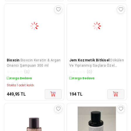
Bioxcin
Bioxcin Keratin & Argan
Jem Kozmetik Bitkisel
Dökülen
Onarıcı Şampuan 300 ml
Ve Yıpranmış Saçlara Özel
Biberiye Şampuanı 250 ML
☆
☆
☆
☆
☆
(
0
)
☆
☆
☆
☆
☆
(
0
)
Kargo Bedava
Kargo Bedava
Stokta 1 adet kaldı.
449,95
TL
194
TL