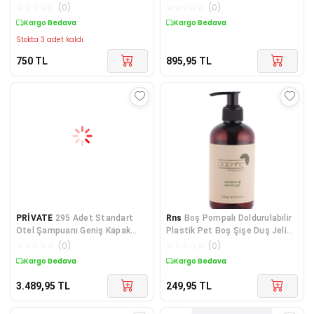
Pansiyon Hastan
☆
☆
☆
☆
☆
(
0
)
☆
☆
☆
☆
☆
(
0
)
Kargo Bedava
Kargo Bedava
Stokta 3 adet kaldı.
750
TL
895,95
TL
PRİVATE
295 Adet Standart
Rns
Boş Pompalı Doldurulabilir
Otel Şampuanı Geniş Kapak
Plastik Pet Boş Şişe Duş Jeli
Yaldızlı 50 Ml Silind
İçin 250
☆
☆
☆
☆
☆
(
0
)
☆
☆
☆
☆
☆
(
0
)
Kargo Bedava
Kargo Bedava
3.489,95
TL
249,95
TL