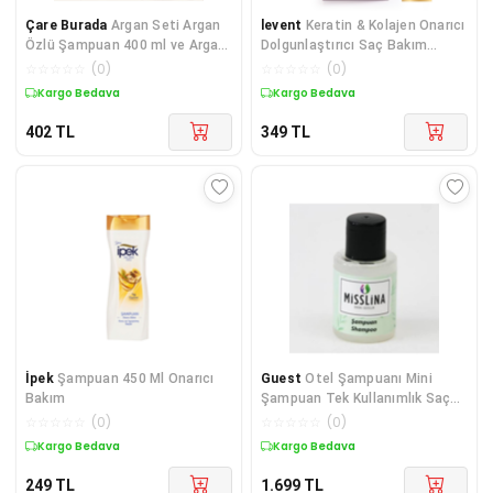
Çare Burada
Argan Seti Argan
levent
Keratin & Kolajen Onarıcı
Özlü Şampuan 400 ml ve Argan
Dolgunlaştırıcı Saç Bakım
Sabunu 100 gr
Şampuanı 360 Ml İnce ve
☆
☆
☆
☆
☆
(
0
)
☆
☆
☆
☆
☆
(
0
)
Yıpranmış Saçlar
Kuponlu Ürün
Kargo Bedava
402
TL
349
TL
İpek
Şampuan 450 Ml Onarıcı
Guest
Otel Şampuanı Mini
Bakım
Şampuan Tek Kullanımlık Saç
Şampuanı Silindir Şişe 280
☆
☆
☆
☆
☆
(
0
)
☆
☆
☆
☆
☆
(
0
)
Adet
Kargo Bedava
Kargo Bedava
249
TL
1.699
TL