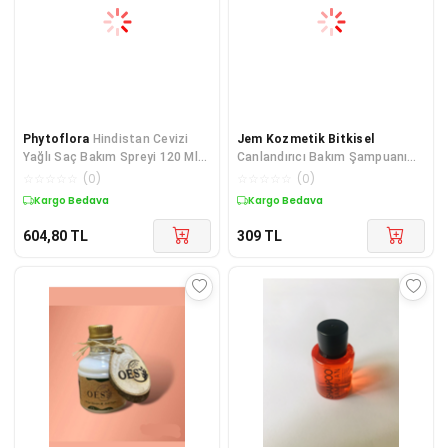
Phytoflora
Hindistan Cevizi
Jem Kozmetik Bitkisel
Yağlı Saç Bakım Spreyi 120 Ml
Canlandırıcı Bakım Şampuanı
Ve Tırnak Bakım Ya
Biberiye Şampuanı 250 ML * 2
☆
☆
☆
☆
☆
(
0
)
☆
☆
☆
☆
☆
(
0
)
ADET
Kargo Bedava
Kargo Bedava
604,80
TL
309
TL