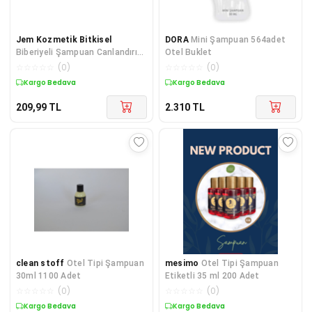
Jem Kozmetik Bitkisel
DORA
Mini Şampuan 564adet
Biberiyeli Şampuan Canlandırıcı
Otel Buklet
Ve Onarıcı Bakım Şampuanı 250
☆
☆
☆
☆
☆
(
0
)
☆
☆
☆
☆
☆
(
0
)
ML
Kargo Bedava
Kargo Bedava
209,99
TL
2.310
TL
clean stoff
Otel Tipi Şampuan
mesimo
Otel Tipi Şampuan
30ml 1100 Adet
Etiketli 35 ml 200 Adet
☆
☆
☆
☆
☆
(
0
)
☆
☆
☆
☆
☆
(
0
)
Kargo Bedava
Kargo Bedava