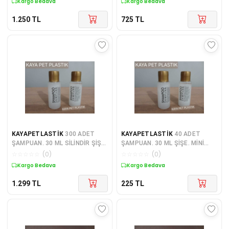
Kargo Bedava
Kargo Bedava
1.250
TL
725
TL
KAYAPETLASTİK
300 ADET
KAYAPETLASTİK
40 ADET
ŞAMPUAN. 30 ML SİLİNDİR ŞİŞE.
ŞAMPUAN. 30 ML ŞİŞE. MİNİ
MİNİ ŞAMPUAN. BUKLET OTEL
ŞAMPUAN. BUKLET OTEL
☆
☆
☆
☆
☆
(
0
)
☆
☆
☆
☆
☆
(
0
)
MALZEMELERİ SEYAHAT BOY .
MALZEMELERİ SEYAHAT BOY .
Kargo Bedava
Kargo Bedava
1.299
TL
225
TL