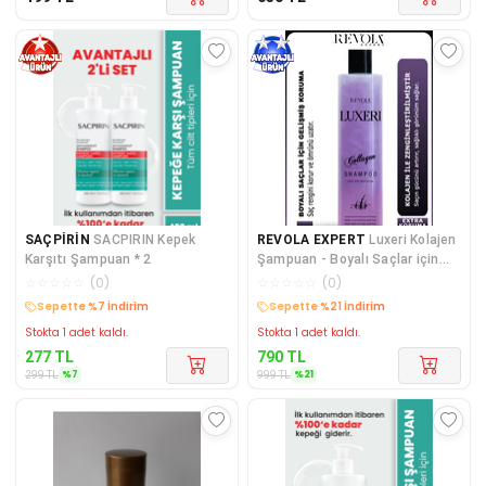
SAÇPİRİN
SACPIRIN Kepek
REVOLA EXPERT
Luxeri Kolajen
Karşıtı Şampuan * 2
Şampuan - Boyalı Saçlar için
Renk Koruma ve Güçlen
☆
☆
☆
☆
☆
(
0
)
☆
☆
☆
☆
☆
(
0
)
Sepette %7 İndirim
Sepette %21 İndirim
Stokta 1 adet kaldı.
Stokta 1 adet kaldı.
277
TL
790
TL
%
7
%
21
299
TL
999
TL