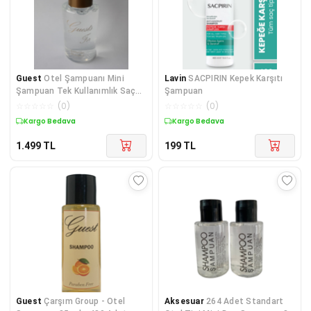
Guest
Otel Şampuanı Mini
Lavin
SACPIRIN Kepek Karşıtı
Şampuan Tek Kullanımlık Saç
Şampuan
Şampuanı Silindir Şişe 240
☆
☆
☆
☆
☆
(
0
)
☆
☆
☆
☆
☆
(
0
)
Adet
Kargo Bedava
Kargo Bedava
1.499
TL
199
TL
Guest
Çarşım Group - Otel
Aksesuar
264 Adet Standart