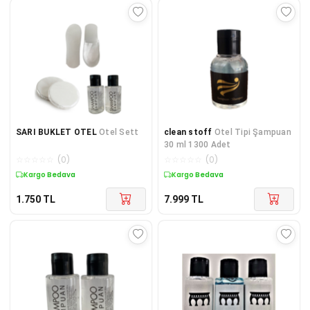
SARI BUKLET OTEL
Otel Sett
clean stoff
Otel Tipi Şampuan
30 ml 1300 Adet
☆
☆
☆
☆
☆
(
0
)
☆
☆
☆
☆
☆
(
0
)
Kargo Bedava
Kargo Bedava
1.750
TL
7.999
TL