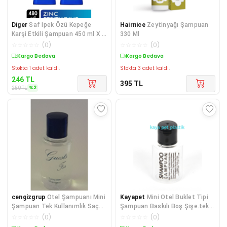
Diger
Saf Ipek Özü Kepeğe
Hairnice
Zeytinyağı Şampuan
Karşi Etkili Şampuan 450 ml X 2
330 Ml
Adet
☆
☆
☆
☆
☆
(
0
)
☆
☆
☆
☆
☆
(
0
)
Sepette %2 İndirim
Kargo Bedava
Stokta 1 adet kaldı.
Stokta 3 adet kaldı.
246
TL
395
TL
%
2
250
TL
cengizgrup
Otel Şampuanı Mini
Kayapet
Mini Otel Buklet Tipi
Şampuan Tek Kullanımlık Saç
Şampuan Baskılı Boş Şişe.tek
Şampuanı Silindir Şişe 264
Kullanımlık. Baskılı Şişe.250
☆
☆
☆
☆
☆
(
0
)
☆
☆
☆
☆
☆
(
0
)
Adet
Adet