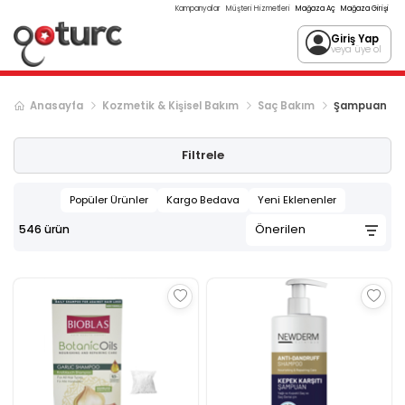
Kampanyalar
Müşteri Hizmetleri
Mağaza Aç
Mağaza Girişi
Giriş Yap
veya üye ol
Anasayfa
Kozmetik & Kişisel Bakım
Saç Bakım
Şampuan
Sonraki ürün sayfası, sayfa
2
Filtrele
Popüler Ürünler
Kargo Bedava
Yeni Eklenenler
546
ürün