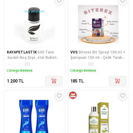
KAYAPETLASTİK
600 Tane
VVS
Biterex Bit Spreyi 100 ml +
.baskılı Boş Şişe .otel Buklet
Şampuan 150 ml - Çelik Tarak
Malzemesi .tek Kullanımlık.
Hediyeli
☆
☆
☆
☆
☆
(
0
)
☆
☆
☆
☆
☆
(
0
)
Seyahat Boy. Mini Shampoo
Kargo Bedava
Kargo Bedava
1.200
TL
185
TL