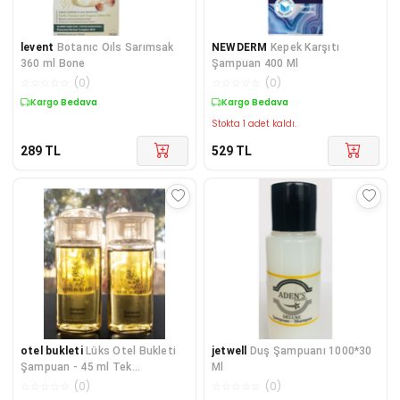
levent
Botanıc Oıls Sarımsak
NEWDERM
Kepek Karşıtı
360 ml Bone
Şampuan 400 Ml
☆
☆
☆
☆
☆
(
0
)
☆
☆
☆
☆
☆
(
0
)
Kargo Bedava
Kargo Bedava
Stokta 1 adet kaldı.
289
TL
529
TL
otel bukleti
Lüks Otel Bukleti
jetwell
Duş Şampuanı 1000*30
Şampuan - 45 ml Tek
Ml
Kullanımlık (1000 Adet )
☆
☆
☆
☆
☆
(
0
)
☆
☆
☆
☆
☆
(
0
)