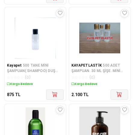
Kayapet
500 TANE MİNİ
KAYAPETLASTİK
500 ADET
ŞAMPUAN( SHAMPOO) DUŞ
ŞAMPUAN. 30 ML ŞİŞE. MİNİ
JELİ ŞİŞESİ . OTEL TİPİ BOŞ
ŞAMPUAN. BUKLET OTEL
☆
☆
☆
☆
☆
(
0
)
☆
☆
☆
☆
☆
(
0
)
ŞİŞE. HAMAM SPA KUAFÖR
MALZEMELERİ SEYAHAT BOY .
Kargo Bedava
Kargo Bedava
TİPİ.35 ML
875
TL
2.100
TL