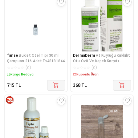
fanse
Buklet Otel Tipi 30 ml
DermaDerm
At Kuyruğu Kırkkilit
Şampuan 216 Adet Fs48181844
Otu Özü Ve Kepek Karşıtı
Şampuan ( 250 ml )
☆
☆
☆
☆
☆
(
0
)
☆
☆
☆
☆
☆
(
0
)
Kargo Bedava
Kuponlu Ürün
715
TL
368
TL