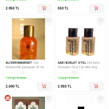
2.950
TL
550
TL
ALIVERİNMARKET
Tek
SARI BUKLET OTEL
540 Adet
Kullanımlık Şampuan 35 ml.
Standart Otel Tipi Mini Duş
Standart Mini Otel Şampuanı.
Şampuanı 30 Ml Silindir Şişe
☆
☆
☆
☆
☆
(
0
)
☆
☆
☆
☆
☆
(
0
)
400 Adet.
Kargo Bedava
Kargo Bedava
2.690
TL
2.950
TL