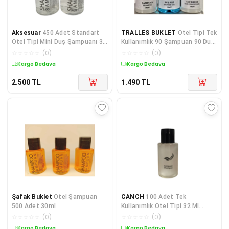
Aksesuar
450 Adet Standart
TRALLES BUKLET
Otel Tipi Tek
Otel Tipi Mini Duş Şampuanı 30
Kullanımlık 90 Şampuan 90 Duş
ml Silindir Şişe
Jeli 90 Saç Kremi
☆
☆
☆
☆
☆
(
0
)
☆
☆
☆
☆
☆
(
0
)
Kargo Bedava
Kargo Bedava
2.500
TL
1.490
TL
Şafak Buklet
Otel Şampuan
CANCH
100 Adet Tek
500 Adet 30ml
Kullanımlık Otel Tipi 32 Ml
Şampuan
☆
☆
☆
☆
☆
(
0
)
☆
☆
☆
☆
☆
(
0
)
Kargo Bedava
Kargo Bedava