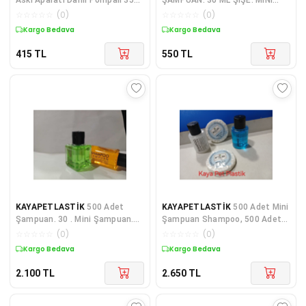
Ml Şampuan Otel Pansiyon
ŞAMPUAN. BUKLET OTEL
☆
☆
☆
☆
☆
(
0
)
☆
☆
☆
☆
☆
(
0
)
Hastane Spor Salonu Misa
MALZEMELERİ SEYAHAT BOY .
Kargo Bedava
Kargo Bedava
415
TL
550
TL
KAYAPETLASTİK
500 Adet
KAYAPETLASTİK
500 Adet Mini
Şampuan. 30 . Mini Şampuan.
Şampuan Shampoo, 500 Adet
Buklet Otel Malzemeleri
El Sabunu . 30 ml .baskılı .otel.
☆
☆
☆
☆
☆
(
0
)
☆
☆
☆
☆
☆
(
0
)
Seyahat Boy .
Seyahat Boy.
Kargo Bedava
Kargo Bedava
2.100
TL
2.650
TL