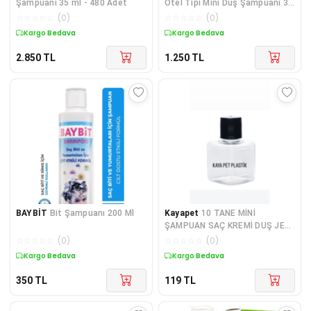
Şampuanı 35 ml - 480 Adet
Otel Tipi Mini Duş Şampuanı 30
Ml Silindir Şişe
☆
☆
☆
☆
☆
(
0
)
☆
☆
☆
☆
☆
(
0
)
Kargo Bedava
Kargo Bedava
2.850
TL
1.250
TL
BAYBİT
Bit Şampuanı 200 Ml
Kayapet
10 TANE MİNİ
ŞAMPUAN SAÇ KREMİ DUŞ JELİ
KOLONYA BOŞ ŞİŞE OTEL
☆
☆
☆
☆
☆
(
0
)
☆
☆
☆
☆
☆
(
0
)
BUKLET,TEK KULLANIMLIK
Kargo Bedava
Kargo Bedava
KOZMETİK 35 ML
350
TL
119
TL