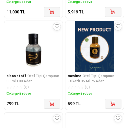
Kargo Bedava
Kargo Bedava
11.000
TL
5.919
TL
clean stoff
Otel Tipi Şampuan
mesimo
Otel Tipi Şampuan
30 ml 100 Adet
Etiketli 35 Ml 75 Adet
☆
☆
☆
☆
☆
(
0
)
☆
☆
☆
☆
☆
(
0
)
Kargo Bedava
Kargo Bedava
799
TL
599
TL