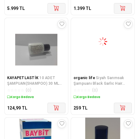
5.999
TL
1.399
TL
KAYAPETLASTİK
10 ADET
organic life
Siyah Sarımsak
ŞAMPUAN(SHAMPOO) 30 ML
Şampuanı Black Garlic Hair
.BASKILI .OTEL BUKLET
Shampoo 400 ML Paraben
☆
☆
☆
☆
☆
(
0
)
☆
☆
☆
☆
☆
(
0
)
MALZEMESİ. SEYAHAT BOY.
Kargo Bedava
Kargo Bedava
KULLAN AT.
124,99
TL
259
TL