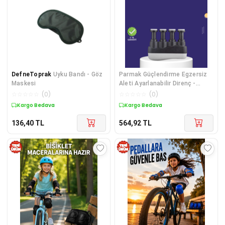
DefneToprak
Uyku Bandı - Göz
Parmak Güçlendirme Egzersiz
Maskesi
Aleti Ayarlanabilir Direnç -
Lisinya Diğer
☆
☆
☆
☆
☆
(
0
)
☆
☆
☆
☆
☆
(
0
)
Kargo Bedava
Kargo Bedava
136,40
TL
564,92
TL