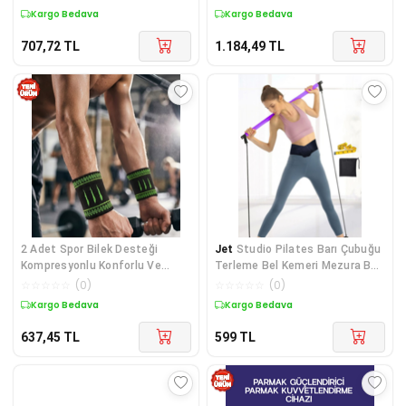
Diğer
Kargo Bedava
Kargo Bedava
707,72
TL
1.184,49
TL
2 Adet Spor Bilek Desteği
Jet
Studio Pilates Barı Çubuğu
Kompresyonlu Konforlu Ve
Terleme Bel Kemeri Mezura Bel
Dayanıklı Kullanım - Lisinya
Basen Ölçme Incelme Fitness
☆
☆
☆
☆
☆
(
0
)
☆
☆
☆
☆
☆
(
0
)
Diğer
Seti
Kargo Bedava
Kargo Bedava
637,45
TL
599
TL