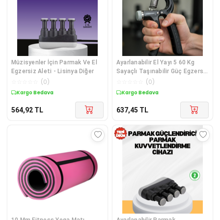
Müzisyenler İçin Parmak Ve El
Ayarlanabilir El Yayı 5 60 Kg
Egzersiz Aleti - Lisinya Diğer
Sayaçlı Taşınabilir Güç Egzersiz
Aleti - Lisinya Diğer
☆
☆
☆
☆
☆
(
0
)
☆
☆
☆
☆
☆
(
0
)
Kargo Bedava
Kargo Bedava
564,92
TL
637,45
TL
10 Mm Fitness Yoga Matı
Ayarlanabilir Parmak