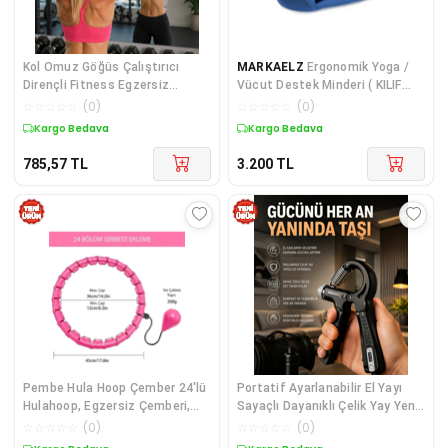
Kol Omuz Göğüs Çalıştırıcı
MARKAELZ
Ergonomik Yoga /
Dirençli Fitness Egzersiz
Vücut Destek Minderi ( KILIF
Aparatı - Lisinya Diğer
ÇIKMAZ)
☆
☆
☆
☆
☆
(
0
)
☆
☆
☆
☆
☆
(
0
)
Kargo Bedava
Kargo Bedava
785,57
TL
3.200
TL
Pembe Hula Hoop Çember 24'lü
Portatif Ayarlanabilir El Yayı
Hulahoop, Egzersiz Çemberi,
Sayaçlı Dayanıklı Çelik Yay Yeni
Egzersiz
Nesil - Lisinya Diğer
☆
☆
☆
☆
☆
(
0
)
☆
☆
☆
☆
☆
(
0
)