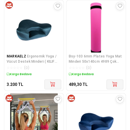
MARKAELZ
Ergonomik Yoga /
Bsy-103 6mm Plates Yoga Mat
Vücut Destek Minderi ( KILIF
Minderi 50x140cm 4989 Çok
ÇIKMAZ)
Renkli
☆
☆
☆
☆
☆
(
0
)
☆
☆
☆
☆
☆
(
0
)
Kargo Bedava
Kargo Bedava
3.200
TL
489,30
TL