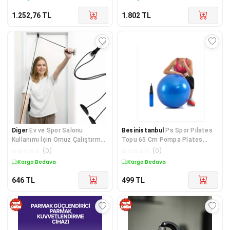
1.252,76
TL
1.802
TL
Diger
Ev ve Spor Salonu
Besinistanbul
Ps Spor Pilates
Kullanımı İçin Omuz Çalıştırma
Topu 65 Cm Pompa Plates
Makara Aleti
Topu
☆
☆
☆
☆
☆
(
0
)
☆
☆
☆
☆
☆
(
0
)
Kargo Bedava
Kargo Bedava
646
TL
499
TL