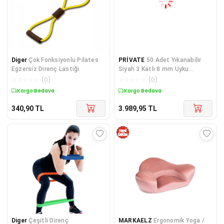
Diger
Çok Fonksiyonlu Pilates
PRİVATE
50 Adet Yıkanabilir
Egzersiz Direnç Lastiği
Siyah 3 Katlı 8 mm Uyku
Maskesi Göz Bandı Kal
☆
☆
☆
☆
☆
(
0
)
☆
☆
☆
☆
☆
(
0
)
Kargo Bedava
Kargo Bedava
340,90
TL
3.989,95
TL
Diger
Çeşitli Direnç
MARKAELZ
Ergonomik Yoga /