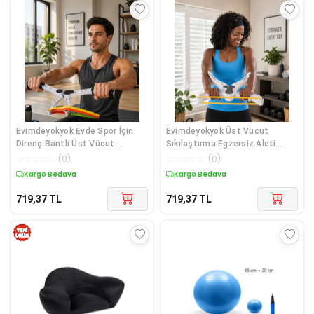
Evimdeyokyok Evde Spor İçin
Evimdeyokyok Üst Vücut
Direnç Bantlı Üst Vücut
Sıkılaştırma Egzersiz Aleti
Egzersiz Aleti Diğer
Direnç Bantlı Spor Seti Diğer
☆
☆
☆
☆
☆
(
0
)
☆
☆
☆
☆
☆
(
0
)
Kargo Bedava
Kargo Bedava
719,37
TL
719,37
TL