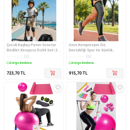
Çocuk Kaykay Paten Scooter
Uzun Kompresyon Diz
Bisiklet Koruyucu Dizlik Seti 2
Destekliği Spor Ve Günlük
Adet Siyah - Lisinya Diğer
Kullanım İçin Güçlü Destek -
☆
☆
☆
☆
☆
(
0
)
☆
☆
☆
☆
☆
(
0
)
Lisinya Diğer
Kargo Bedava
Kargo Bedava
723,70
TL
915,70
TL