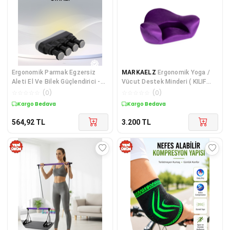
Ergonomik Parmak Egzersiz
MARKAELZ
Ergonomik Yoga /
Aleti El Ve Bilek Güçlendirici -
Vücut Destek Minderi ( KILIF
Lisinya Diğer
ÇIKMAZ)
☆
☆
☆
☆
☆
(
0
)
☆
☆
☆
☆
☆
(
0
)
Kargo Bedava
Kargo Bedava
564,92
TL
3.200
TL