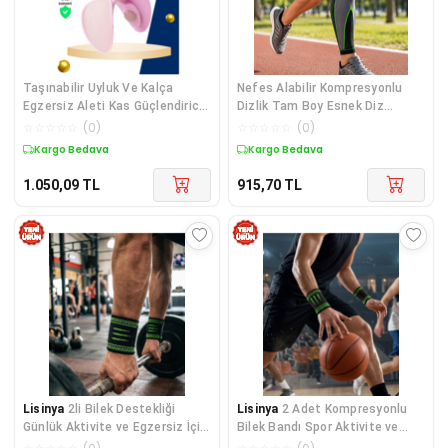
Taşınabilir Uyluk Ve Kalça
Nefes Alabilir Kompresyonlu
Egzersiz Aleti Kas Güçlendirici -
Dizlik Tam Boy Esnek Diz
Lisinya Diğer
Koruyucu - Lisinya Diğer
☆
☆
☆
☆
☆
(
0
)
☆
☆
☆
☆
☆
(
0
)
Kargo Bedava
Kargo Bedava
1.050,09
TL
915,70
TL
Lisinya
2li Bilek Destekliği
Lisinya
2 Adet Kompresyonlu
Günlük Aktivite ve Egzersiz İçin
Bilek Bandı Spor Aktivite ve
Esnek Koruyucu Yapı -
Günlük Kullanım İçin Rahat -