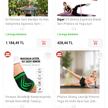
Ev Fitness Seti Kardiyo Ve Kas
Diger
5'li Direnç Egzersiz Bandı
Geliştirme Egzersiz Seti -
Seti Pilates ve Yoga İçin
Lisinya Diğer
☆
☆
☆
☆
☆
(
0
)
☆
☆
☆
☆
☆
(
0
)
Kargo Bedava
Kargo Bedava
1.184,49
TL
428,44
TL
Fitness Dirsekliği Kompresyonlu
Pilates Direnç Lastiği Fitness
Dirsek Destekliği Tenisçi
Yoga Ve Evde Spor İçin Çok
Dirseği Spor Koruyucu - Lisinya
Amaçlı Bant - Lisinya Diğer
☆
☆
☆
☆
☆
(
0
)
☆
☆
☆
☆
☆
(
0
)