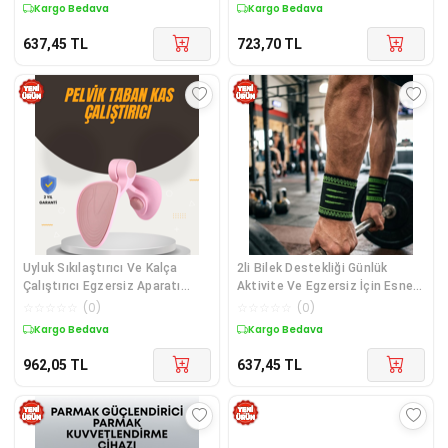
Diğer
Kargo Bedava
Kargo Bedava
637,45
TL
723,70
TL
Uyluk Sıkılaştırıcı Ve Kalça
2li Bilek Destekliği Günlük
Çalıştırıcı Egzersiz Aparatı
Aktivite Ve Egzersiz İçin Esnek
Diğer
Koruyucu Yapı - Lisinya Diğer
☆
☆
☆
☆
☆
(
0
)
☆
☆
☆
☆
☆
(
0
)
Kargo Bedava
Kargo Bedava
962,05
TL
637,45
TL