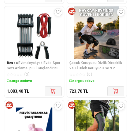
özssa
Evimdeyokyok Evde Spor
Çocuk Koruyucu Dizlik Dirseklik
Seti Atlama İpi El Güçlendirici
Ve El Bilek Koruyucu Seti 2
Ve Karın Aleti Diğer
Adet Siyah - Lisinya Diğer
☆
☆
☆
☆
☆
(
0
)
☆
☆
☆
☆
☆
(
0
)
Kargo Bedava
Kargo Bedava
1.083,40
TL
723,70
TL