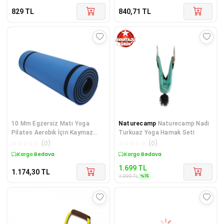
829
TL
840,71
TL
10 Mm Egzersiz Matı Yoga
Naturecamp
Naturecamp Nadi
Pilates Aerobik İçin Kaymaz
Turkuaz Yoga Hamak Seti
Doku Esnek Dayanıklı Tasarım
☆
☆
☆
☆
☆
(
0
)
☆
☆
☆
☆
☆
(
0
)
Diğer
Kargo Bedava
Sepette %15 İndirim
1.699
TL
1.174,30
TL
%
15
1.999
TL