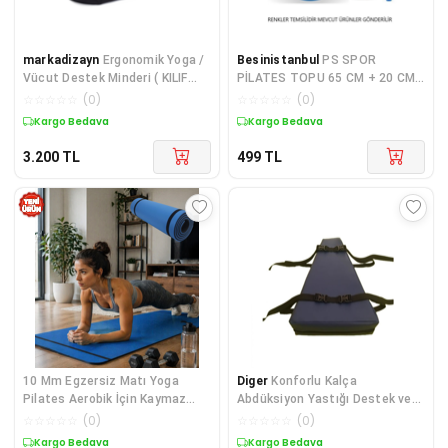
markadizayn
Ergonomik Yoga /
Besinistanbul
PS SPOR
Vücut Destek Minderi ( KILIF
PİLATES TOPU 65 CM + 20 CM
ÇIKMAZ)
+ POMPA
☆
☆
☆
☆
☆
(
0
)
☆
☆
☆
☆
☆
(
0
)
Kargo Bedava
Kargo Bedava
3.200
TL
499
TL
10 Mm Egzersiz Matı Yoga
Diger
Konforlu Kalça
Pilates Aerobik İçin Kaymaz
Abdüksiyon Yastığı Destek ve
Doku Esnek Dayanıklı Tasarım -
Denge Sağlar
☆
☆
☆
☆
☆
(
0
)
☆
☆
☆
☆
☆
(
0
)
Lisinya Diğer
Kargo Bedava
Kargo Bedava