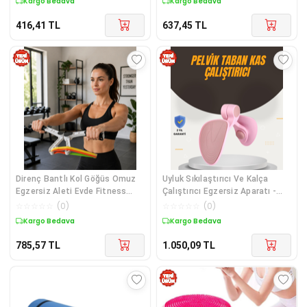
Kargo Bedava
Kargo Bedava
416,41
TL
637,45
TL
Direnç Bantlı Kol Göğüs Omuz
Uyluk Sıkılaştırıcı Ve Kalça
Egzersiz Aleti Evde Fitness
Çalıştırıcı Egzersiz Aparatı -
Seti - Lisinya Diğer
Lisinya Diğer
☆
☆
☆
☆
☆
(
0
)
☆
☆
☆
☆
☆
(
0
)
Kargo Bedava
Kargo Bedava
785,57
TL
1.050,09
TL