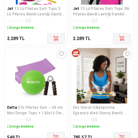
Jet
13 Lü Pilates Seti Topu 3
Jet
13 Lü Pilates Seti Topu 3lü
Lü Pilates Bandı Lastiği Dambıl
Pilates Bandı Lastiği Dambıl
Minder Atlama Ipi Revoflex
Minder Mat Atlama Ipi Pilates
☆
☆
☆
☆
☆
(
0
)
☆
☆
☆
☆
☆
(
0
)
Tekerlek Pembe
Studio Barı
Kargo Bedava
Kargo Bedava
2.289
TL
2.289
TL
Delta
3'lü Pilates Seti – 20 cm
Üst Vücut Sıkılaştırma
Mini Denge Topu + 120x15 Cm
Egzersiz Aleti Direnç Bantlı
Direnç Bandı + Sünger El Yayı
Spor Seti - Lisinya Diğer
☆
☆
☆
☆
☆
(
0
)
☆
☆
☆
☆
☆
(
0
)
Kargo Bedava
Kargo Bedava
549
TL
785,57
TL