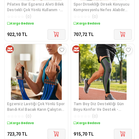
Pilates Bar Egzersiz Aleti Bilek
Spor Dirsekliği Dirsek Koruyucu
Destekli Çok Yönlü Kullanım -
Kompresyonlu Nefes Alabilir
Lisinya Diğer
Esnek Destek Bandajı - Lisinya
☆
☆
☆
☆
☆
(
0
)
☆
☆
☆
☆
☆
(
0
)
Diğer
Kargo Bedava
Kargo Bedava
922,10
TL
707,72
TL
Egzersiz Lastiği Çok Yönlü Spor
Tam Boy Diz Destekliği Gün
Bandı Kol Bacak Karın Çalıştırıcı
Boyu Konfor Ve Destek -
- Lisinya Diğer
Lisinya Diğer
☆
☆
☆
☆
☆
(
0
)
☆
☆
☆
☆
☆
(
0
)
Kargo Bedava
Kargo Bedava
723,70
TL
915,70
TL