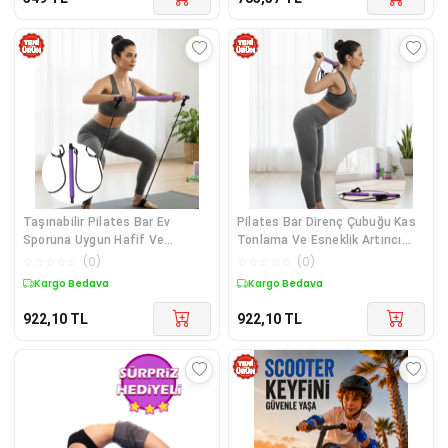
Taşınabilir Pilates Bar Ev
Pilates Bar Direnç Çubuğu Kas
Sporuna Uygun Hafif Ve
Tonlama Ve Esneklik Artırıcı
Dayanıklı Yapı - Lisinya Diğer
Tasarım - Lisinya Diğer
☆
☆
☆
☆
☆
(
0
)
☆
☆
☆
☆
☆
(
0
)
Kargo Bedava
Kargo Bedava
922,10
TL
922,10
TL