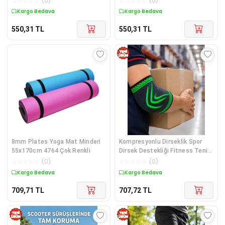
☆
☆
☆
☆
☆
(
0
)
☆
☆
☆
☆
☆
(
0
)
Kargo Bedava
Kargo Bedava
550,31
TL
550,31
TL
8mm Plates Yoga Mat Minderi
Kompresyonlu Dirseklik Spor
55x170cm 4764 Çok Renkli
Dirsek Destekliği Fitness Tenis
Basketbol Voleybol İçin -
☆
☆
☆
☆
☆
(
0
)
☆
☆
☆
☆
☆
(
0
)
Lisinya Diğer
Kargo Bedava
Kargo Bedava
709,71
TL
707,72
TL