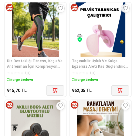
Diz Destekliği Fitness, Koşu Ve
Taşınabilir Uyluk Ve Kalça
Antrenman İçin Kompresyon
Egzersiz Aleti Kas Güçlendirici
Dizlik - Lisinya Diğer
Diğer
☆
☆
☆
☆
☆
(
0
)
☆
☆
☆
☆
☆
(
0
)
Kargo Bedava
Kargo Bedava
915,70
TL
962,05
TL