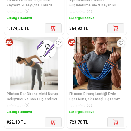
Kaymaz Yüzey Çift Taraflı
Güçlendirme Aleti Dayanıklı
Kullanım Dayanıklı Eva Malzeme
Yapı - Lisinya Diğer
☆
☆
☆
☆
☆
(
0
)
☆
☆
☆
☆
☆
(
0
)
Diğer
Kargo Bedava
Kargo Bedava
1.174,30
TL
564,92
TL
Pilates Bar Direnç Aleti Duruş
Fitness Direnç Lastiği Evde
Geliştirici Ve Kas Güçlendirici -
Spor İçin Çok Amaçlı Egzersiz
Lisinya Diğer
Bandı - Lisinya Diğer
☆
☆
☆
☆
☆
(
0
)
☆
☆
☆
☆
☆
(
0
)
Kargo Bedava
Kargo Bedava
922,10
TL
723,70
TL