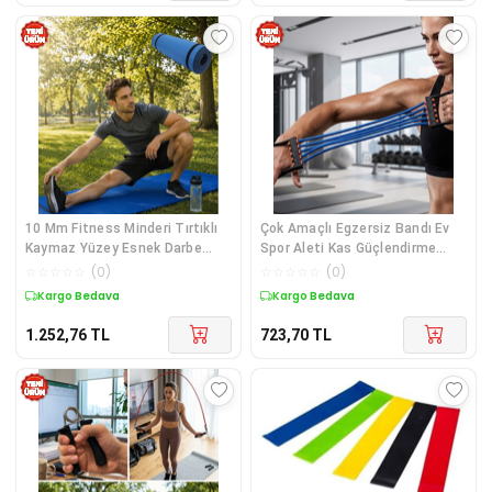
10 Mm Fitness Minderi Tırtıklı
Çok Amaçlı Egzersiz Bandı Ev
Kaymaz Yüzey Esnek Darbe
Spor Aleti Kas Güçlendirme
Emici Eva Yapı - Lisinya Diğer
Lastiği - Lisinya Diğer
☆
☆
☆
☆
☆
(
0
)
☆
☆
☆
☆
☆
(
0
)
Kargo Bedava
Kargo Bedava
1.252,76
TL
723,70
TL