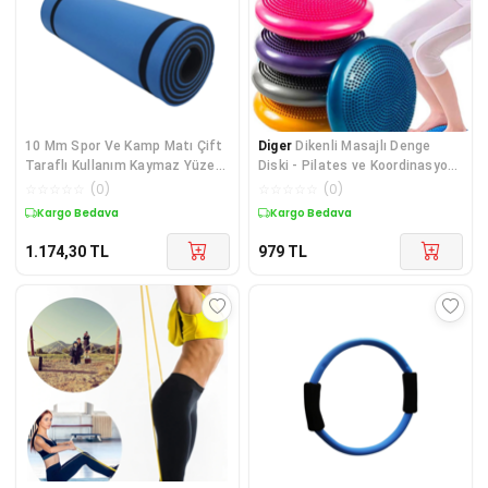
10 Mm Spor Ve Kamp Matı Çift
Diger
Dikenli Masajlı Denge
Taraflı Kullanım Kaymaz Yüzey
Diski - Pilates ve Koordinasyon
Hafif Ve Dayanıklı Diğer
Minderi
☆
☆
☆
☆
☆
(
0
)
☆
☆
☆
☆
☆
(
0
)
Kargo Bedava
Kargo Bedava
1.174,30
TL
979
TL