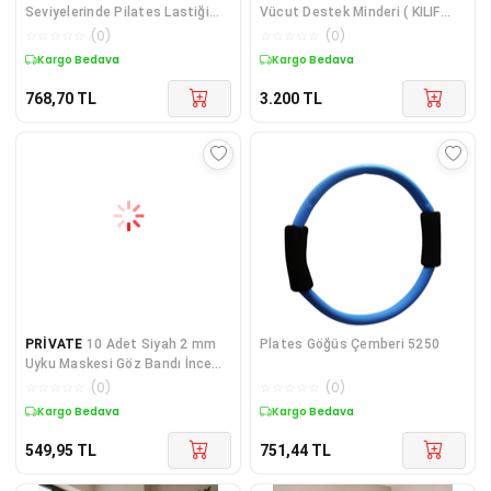
Seviyelerinde Pilates Lastiği
Vücut Destek Minderi ( KILIF
Seti 5 Parça
ÇIKMAZ)
☆
☆
☆
☆
☆
(
0
)
☆
☆
☆
☆
☆
(
0
)
Kargo Bedava
Kargo Bedava
768,70
TL
3.200
TL
PRİVATE
10 Adet Siyah 2 mm
Plates Göğüs Çemberi 5250
Uyku Maskesi Göz Bandı İnce
Lastikli Uyku Band
☆
☆
☆
☆
☆
(
0
)
☆
☆
☆
☆
☆
(
0
)
Kargo Bedava
Kargo Bedava
549,95
TL
751,44
TL