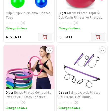
Kulplu Zıp Zıp Zıplama - Plates
Diger
60 cm Pilates Topu ile
Topu
Çok Yönlü Fitness ve Pilates
Antrenmanı
☆
☆
☆
☆
☆
(
0
)
☆
☆
☆
☆
☆
(
0
)
Kargo Bedava
Kargo Bedava
436,14
TL
1.159
TL
Diger
Esnek Pilates Çemberi ile
özssa
Evimdeyokyok Pilates
Evde Etkili Pilates Egzersizi
Bar Direnç Aleti Duruş
Geliştirici Ve Kas Güçlendirici
☆
☆
☆
☆
☆
(
0
)
☆
☆
☆
☆
☆
(
0
)
Diğer
Kargo Bedava
Kargo Bedava