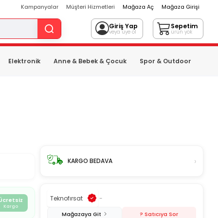
Kampanyalar
Müşteri Hizmetleri
Mağaza Aç
Mağaza Girişi
Giriş Yap
Sepetim
veya üye ol
ürün yok
Elektronik
Anne & Bebek & Çocuk
Spor & Outdoor
›
KARGO BEDAVA
Teknofırsat
-
Ücretsiz
Kargo
Mağazaya Git
? Satıcıya Sor