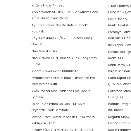
Yağsız Fritöz Airfryer,
2 Katlı Banyo 
Apple Watch SE GPS + Cellular 44mm Gece
Baharatlık Ço
Yarısı Alüminyum Kasa
Besinistanbul
AyrStore Stereo Ses Kaliteli Bluetooth
Renk Dambıl S
Kulaklık
Formeya Fermu
Ray-Ban 4340 710/M2 50 Unisex Güneş
Koruyucu Alez
Gözlüğü
İnci Ağda Spat
Nike Sneaker,Kadın
Pembe Ton Eşit
NIVEA Nivea SUN Hassas Yüz Güneş Kremi
Kremi SPF 50
50ml,
Maru.Derm Su B
Xiaomi Power Bank 10000mAh
Kirpik Serumu
MyBalliStore Galaksi Baskılı iPhone 16 Pro
Delta Squat Pi
Max Telefon Kılıfı
Çubuğu Portab
Yves Rocher Mon Evidence EDP- Kadın
Dekoratif Stra
Parfüm
GENİŞLİK)
Lelas Lelas Prime 38 Cool EDP 55 ML –
beaulis Drag I
Oryantal Erkek Parfümü
196 Brown
levent Fırsat Paketi Bebek Bezi 7 Numara
Regular Show 
Xxlarge 40 Adet
Gonna Hate E
Sleepy YÜZEY TEMİZLİK HAVLUSU 100 ADET
Kadın Puantiye