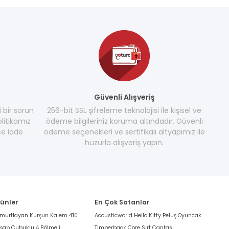
Güvenli Alışveriş
i bir sorun
256-bit SSL şifreleme teknolojisi ile kişisel ve
litikamız
ödeme bilgileriniz koruma altındadır. Güvenli
e iade
ödeme seçenekleri ve sertifikalı altyapımız ile
huzurla alışveriş yapın.
rünler
En Çok Satanlar
umurtlayan Kurşun Kalem 4'lü
Acousticworld Hello Kitty Peluş Oyuncak
hşap Çubuklu 4 Bölmeli
Timberback Core Sırt Çantası