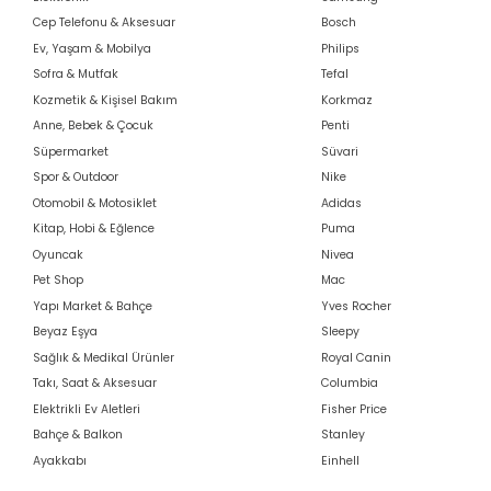
Cep Telefonu & Aksesuar
Bosch
Ev, Yaşam & Mobilya
Philips
Sofra & Mutfak
Tefal
Kozmetik & Kişisel Bakım
Korkmaz
Anne, Bebek & Çocuk
Penti
Süpermarket
Süvari
Spor & Outdoor
Nike
Otomobil & Motosiklet
Adidas
Kitap, Hobi & Eğlence
Puma
Oyuncak
Nivea
Pet Shop
Mac
Yapı Market & Bahçe
Yves Rocher
Beyaz Eşya
Sleepy
Sağlık & Medikal Ürünler
Royal Canin
Takı, Saat & Aksesuar
Columbia
Elektrikli Ev Aletleri
Fisher Price
Bahçe & Balkon
Stanley
Ayakkabı
Einhell