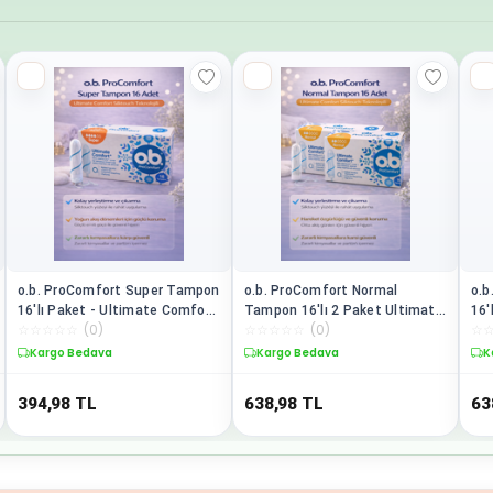
o.b. ProComfort Super Tampon
o.b. ProComfort Normal
o.b
16'lı Paket - Ultimate Comfort
Tampon 16'lı 2 Paket Ultimate
16'
☆
☆
☆
☆
☆
(
0
)
☆
☆
☆
☆
☆
(
0
)
☆
Silktouch Teknolojili Yoğun
Comfort Silktouch Teknolojili -
Sil
Akış İçin Güvenli Koruma
Adet Döneminde Mükemmel
Kargo Bedava
Kargo Bedava
K
Konfor
394,98
TL
638,98
TL
63