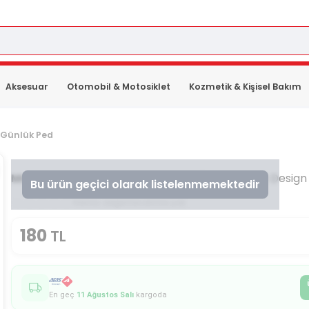
Aksesuar
Otomobil & Motosiklet
Kozmetik & Kişisel Bakım
Günlük Ped
ModaCar
Siyah Saç Topuz Süngeri 3 Boy Forero Design
Bu ürün geçici olarak listelenmemektedir
Henüz değerlendirme yok
180
TL
En geç
11 Ağustos Salı
kargoda