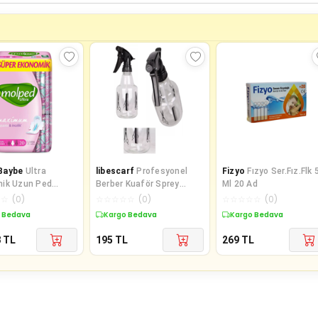
Baybe
Ultra
libescarf
Profesyonel
Fizyo
Fızyo Ser.Fız.Flk 
ik Uzun Ped
Berber Kuaför Sprey
Ml 20 Ad
Eko 20 Adet
Tetikli Püskürtücü
☆
☆
(
0
)
☆
☆
☆
☆
☆
(
0
)
☆
☆
☆
☆
☆
(
0
)
Şeffaf Boş Fısfıs Şişe
 Bedava
Kargo Bedava
Kargo Bedava
Plastik 350 ML-BF103
8
TL
195
TL
269
TL