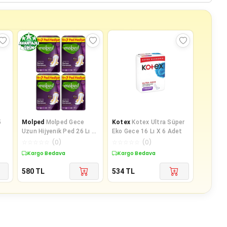
5
Molped
Molped Gece
Kotex
Kotex Ultra Süper
Uzun Hijyenik Ped 26 Lı x
Eko Gece 16 Lı X 6 Adet
4 Adet
☆
☆
☆
☆
☆
(
0
)
☆
☆
☆
☆
☆
(
0
)
Kargo Bedava
Kargo Bedava
580
TL
534
TL