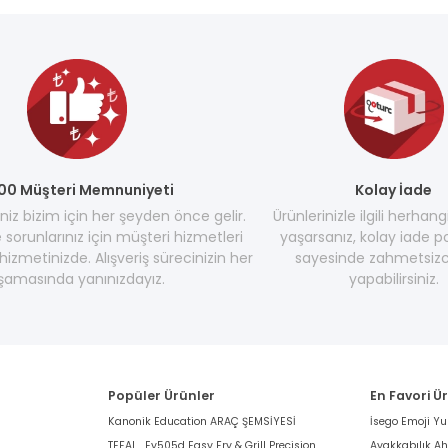
00 Müşteri Memnuniyeti
Kolay İade
z bizim için her şeyden önce gelir.
Ürünlerinizle ilgili herhang
e sorunlarınız için müşteri hizmetleri
yaşarsanız, kolay iade po
hizmetinizde. Alışveriş sürecinizin her
sayesinde zahmetsizc
şamasında yanınızdayız.
yapabilirsiniz.
Popüler Ürünler
En Favori Ü
Kanonik Education ARAÇ ŞEMSİYESİ
İsego Emoji Y
TEFAL , Ey505d Easy Fry & Grill Precision
Ayakkabılık A