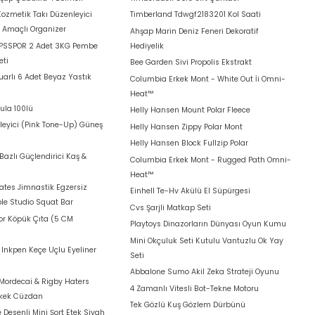
Kozmetik Takı Düzenleyici
Timberland Tdwgf2183201 Kol Saati
k Amaçlı Organizer
Ahşap Marin Deniz Feneri Dekoratif
 PSSPOR 2 Adet 3KG Pembe
Hediyelik
eti
Bee Garden Sivi Propolis Ekstrakt
arlı 6 Adet Beyaz Yastık
Columbia Erkek Mont - White Out İi Omni-
Heat™
ula 100lü
Helly Hansen Mount Polar Fleece
leyici (Pink Tone-Up) Güneş
Helly Hansen Zippy Polar Mont
Helly Hansen Block Fullzip Polar
azlı Güçlendirici Kaş &
Columbia Erkek Mont - Rugged Path Omni-
Heat™
lates Jimnastik Egzersiz
Einhell Te-Hv Akülü El Süpürgesi
le Studio Squat Bar
Cvs Şarjli Matkap Seti
for Köpük Çıta (5 CM
Playtoys Dinazorların Dünyası Oyun Kumu
Mini Okçuluk Seti Kutulu Vantuzlu Ok Yay
t Inkpen Keçe Uçlu Eyeliner
Seti
Abbalone Sumo Akil Zeka Strateji Oyunu
Mordecai & Rigby Haters
4 Zamanlı Vitesli Bot-Tekne Motoru
rkek Cüzdan
Tek Gözlü Kuş Gözlem Dürbünü
 Desenli Mini Şort Etek Siyah