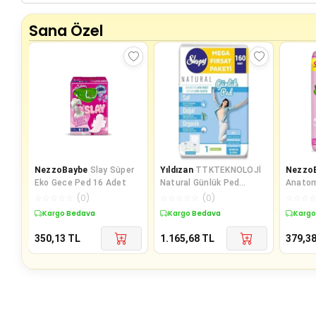
Sana Özel
NezzoBaybe
Slay Süper
Yıldızan
TTKTEKNOLOJİ
Nezzo
Eko Gece Ped 16 Adet
Natural Günlük Ped
Anatom
Normal 2X80 Adet KRK
Süper 
☆
☆
☆
☆
☆
(
0
)
☆
☆
☆
☆
☆
(
0
)
☆
☆
☆
395519
Kargo Bedava
Kargo Bedava
Kargo
350,13
TL
1.165,68
TL
379,3