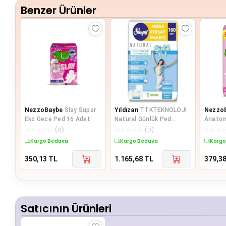
Benzer Ürünler
NezzoBaybe
Slay Süper
Yıldızan
TTKTEKNOLOJİ
Nezzo
Eko Gece Ped 16 Adet
Natural Günlük Ped
Anatom
Normal 2X80 Adet KRK
Süper 
☆
☆
☆
☆
☆
(
0
)
☆
☆
☆
☆
☆
(
0
)
☆
☆
☆
395519
Kargo Bedava
Kargo Bedava
Kargo
350,13
TL
1.165,68
TL
379,3
Satıcının Ürünleri