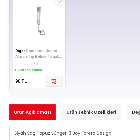
Diger
Homecare Junior
Alman Tip Bebek Tırnak
Makası
☆
☆
☆
☆
☆
(
0
)
Kargo Bedava
90
TL
Ürün Açıklaması
Ürün Teknik Özellikleri
Değ
Siyah Saç Topuz Süngeri 3 Boy Forero Design