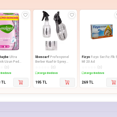
Baybe
Ultra
libescarf
Profesyonel
Fizyo
Fızyo Ser.Fız.Flk 
ik Uzun Ped
Berber Kuaför Sprey
Ml 20 Ad
Eko 20 Adet
Tetikli Püskürtücü
☆
☆
(
0
)
☆
☆
☆
☆
☆
(
0
)
☆
☆
☆
☆
☆
(
0
)
Şeffaf Boş Fısfıs Şişe
 Bedava
Kargo Bedava
Kargo Bedava
Plastik 350 ML-BF103
8
TL
195
TL
269
TL