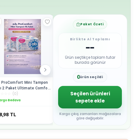
Paket Özeti
Birlikte Al Toplamı
--
Ürün seçtikçe toplam tutar
burada görünür
0
ürün seçildi
1
. ProComfort Mini Tampon
o.b. ProComfort Mini Tampon
Ultra Hij
2
lı 2 Paket Ultimate Comfort
16'lı 1 Paket - Ultimate
Adet)
3
Seçilen ürünleri
☆
☆
☆
☆
(
0
)
☆
☆
☆
☆
☆
(
0
)
☆
☆
☆
☆
☆
ktouch Teknolojili
Comfort Silktouch Teknolojili
4
sepete ekle
argo Bedava
Kargo Bedava
5
6
7
Kargo çıkış zamanları mağazalara
8,98
TL
394,98
TL
139
TL
8
göre değişebilir.
9