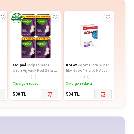
5
Molped
Molped Gece
Kotex
Kotex Ultra Süper
Uzun Hijyenik Ped 26 Lı x
Eko Gece 16 Lı X 6 Adet
4 Adet
☆
☆
☆
☆
☆
(
0
)
☆
☆
☆
☆
☆
(
0
)
Kargo Bedava
Kargo Bedava
580
TL
534
TL