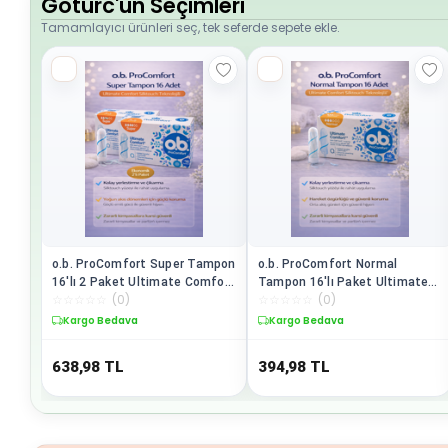
Goturc'un Seçimleri
Tamamlayıcı ürünleri seç, tek seferde sepete ekle.
o.b. ProComfort Super Tampon
o.b. ProComfort Normal
16'lı 2 Paket Ultimate Comfort
Tampon 16'lı Paket Ultimate
☆
☆
☆
☆
☆
(
0
)
☆
☆
☆
☆
☆
(
0
)
Silktouch Teknolojili - Yoğun
Comfort Silktouch Teknolojisi
Akış İçin Mükemmel Konfor
Kargo Bedava
Kargo Bedava
638,98
TL
394,98
TL