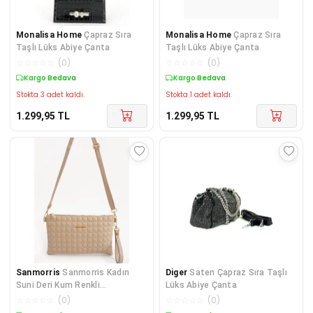
Monalisa Home
Çapraz Sıra
Monalisa Home
Çapraz Sıra
Taşlı Lüks Abiye Çanta
Taşlı Lüks Abiye Çanta
☆
☆
☆
☆
☆
(
0
)
☆
☆
☆
☆
☆
(
0
)
Kargo Bedava
Kargo Bedava
Stokta 3 adet kaldı.
Stokta 1 adet kaldı.
1.299,95
TL
1.299,95
TL
Sanmorris
Sanmorris Kadın
Diger
Saten Çapraz Sıra Taşlı
Suni Deri Kum Renkli
Lüks Abiye Çanta
Ayarlanabilir Çapraz Ve El A
☆
☆
☆
☆
☆
(
0
)
☆
☆
☆
☆
☆
(
0
)