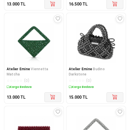
13.000
TL
16.500
TL
Atelier Emine
Viennetta
Atelier Emine
Budino
Matcha
Darkstone
☆
☆
☆
☆
☆
(
0
)
☆
☆
☆
☆
☆
(
0
)
Kargo Bedava
Kargo Bedava
13.000
TL
15.000
TL