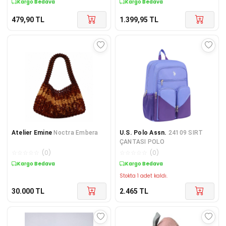
Kargo Bedava
Kargo Bedava
479,90
TL
1.399,95
TL
Atelier Emine
Noctra Embera
U.S. Polo Assn.
24109 SIRT
ÇANTASI POLO
☆
☆
☆
☆
☆
(
0
)
☆
☆
☆
☆
☆
(
0
)
Kargo Bedava
Kargo Bedava
Stokta 1 adet kaldı.
30.000
TL
2.465
TL