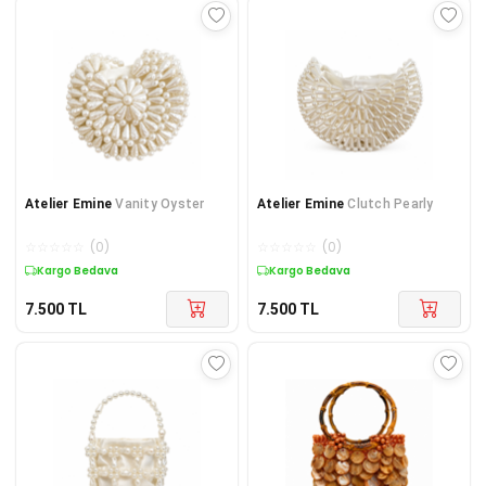
Atelier Emine
Vanity Oyster
Atelier Emine
Clutch Pearly
☆
☆
☆
☆
☆
(
0
)
☆
☆
☆
☆
☆
(
0
)
Kargo Bedava
Kargo Bedava
7.500
TL
7.500
TL