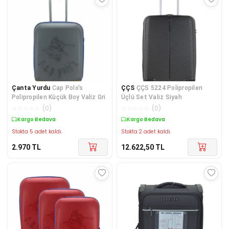
Çanta Yurdu
Cap Polo's
ÇÇS
ÇÇS 5224 Polipropilen
Polipropilen Küçük Boy Valiz Gri
Üçlü Set Valiz Siyah
☆
☆
☆
☆
☆
(
0
)
☆
☆
☆
☆
☆
(
0
)
Kargo Bedava
Kargo Bedava
Stokta 5 adet kaldı.
Stokta 2 adet kaldı.
2.970
TL
12.622,50
TL