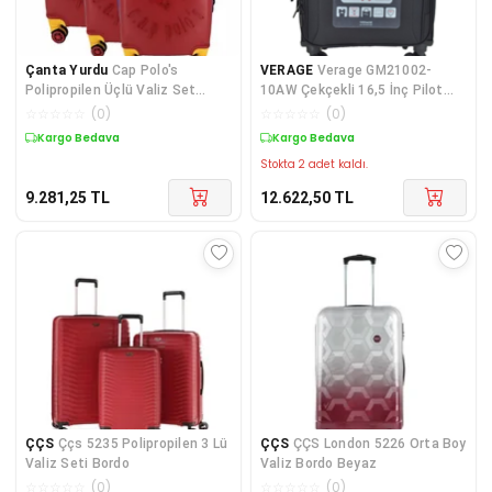
Çanta Yurdu
Cap Polo's
VERAGE
Verage GM21002-
Polipropilen Üçlü Valiz Set
10AW Çekçekli 16,5 İnç Pilot
Kırmızı
Valiz
☆
☆
☆
☆
☆
(
0
)
☆
☆
☆
☆
☆
(
0
)
Kargo Bedava
Kargo Bedava
Stokta 2 adet kaldı.
9.281,25
TL
12.622,50
TL
ÇÇS
Ççs 5235 Polipropilen 3 Lü
ÇÇS
ÇÇS London 5226 Orta Boy
Valiz Seti Bordo
Valiz Bordo Beyaz
☆
☆
☆
☆
☆
(
0
)
☆
☆
☆
☆
☆
(
0
)