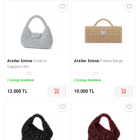
Atelier Emine
Stracci
Atelier Emine
Panna Beige
Cappuccino
☆
☆
☆
☆
☆
(
0
)
☆
☆
☆
☆
☆
(
0
)
Kargo Bedava
Kargo Bedava
12.000
TL
10.000
TL