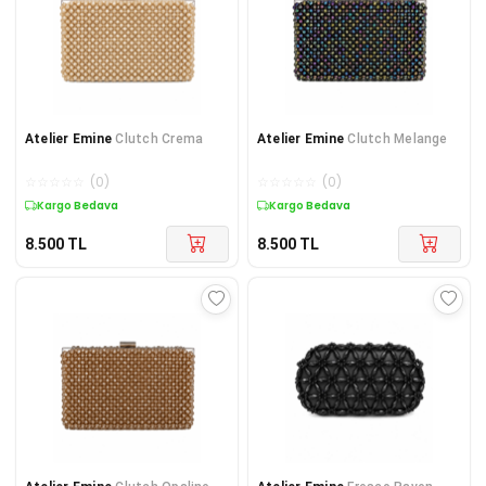
Atelier Emine
Clutch Crema
Atelier Emine
Clutch Melange
☆
☆
☆
☆
☆
(
0
)
☆
☆
☆
☆
☆
(
0
)
Kargo Bedava
Kargo Bedava
8.500
TL
8.500
TL