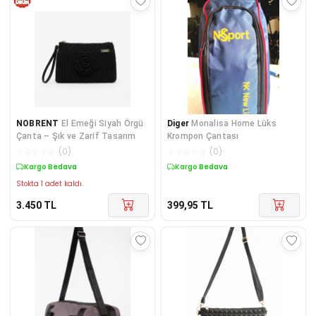
NOBRENT
El Emeği Siyah Örgü
Diger
Monalisa Home Lüks
Çanta – Şık ve Zarif Tasarım
Krompon Çantası
☆
☆
☆
☆
☆
(
0
)
☆
☆
☆
☆
☆
(
0
)
Kargo Bedava
Kargo Bedava
Stokta 1 adet kaldı.
3.450
TL
399,95
TL