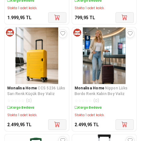
Kargo Bedava
Kargo Bedava
Stokta 1 adet kaldı.
Stokta 1 adet kaldı.
1.999,95
TL
799,95
TL
Monalisa Home
CCS 5236 Lüks
Monalisa Home
Nippon Lüks
Sarı Renk Küçük Boy Valiz
Bordo Renk Kabin Boy Valiz
☆
☆
☆
☆
☆
(
0
)
☆
☆
☆
☆
☆
(
0
)
Kargo Bedava
Kargo Bedava
Stokta 1 adet kaldı.
Stokta 1 adet kaldı.
2.499,95
TL
2.499,95
TL