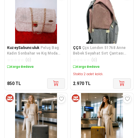
KuzeySabunculuk
Peluş Bag
ÇÇS
Ççs London 51768 Anne
Kadın Sonbahar ve Kış Moda
Bebek Seyahat Sırt Çantası
Omuz Çantası Çanta ortaboy
Pembe
☆
☆
☆
☆
☆
(
0
)
☆
☆
☆
☆
☆
(
0
)
Kargo Bedava
Kargo Bedava
Stokta 2 adet kaldı.
850
TL
2.970
TL