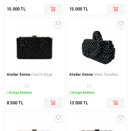
15.000
TL
15.000
TL
Atelier Emine
Clutch Onyx
Atelier Emine
Glera Tenebra
☆
☆
☆
☆
☆
(
0
)
☆
☆
☆
☆
☆
(
0
)
Kargo Bedava
Kargo Bedava
8.500
TL
13.000
TL