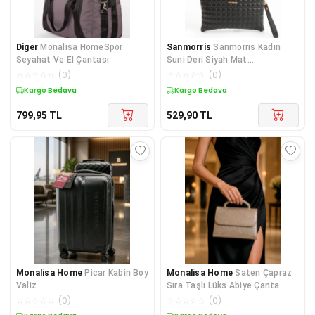
Diger
Monalisa HomeSpor
Sanmorris
Sanmorris Kadın
Seyahat Ve El Çantası
Suni Deri Siyah Mat
Ayarlanabilir Çapraz Ve El As
☆
☆
☆
☆
☆
(
0
)
☆
☆
☆
☆
☆
(
0
)
Kargo Bedava
Kargo Bedava
799,95
TL
529,90
TL
Monalisa Home
Picar Kabin Boy
Monalisa Home
Saten Çapraz
Valiz
Sıra Taşlı Lüks Abiye Çanta
☆
☆
☆
☆
☆
(
0
)
☆
☆
☆
☆
☆
(
0
)