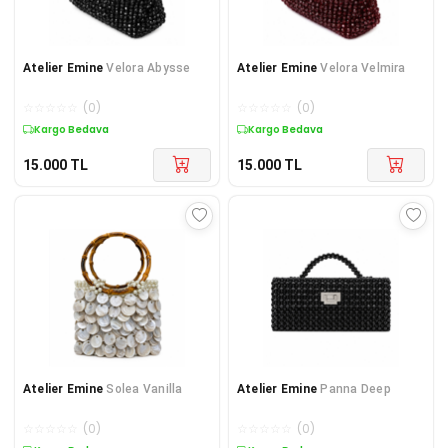
Atelier Emine
Velora Abysse
Atelier Emine
Velora Velmira
☆
☆
☆
☆
☆
(
0
)
☆
☆
☆
☆
☆
(
0
)
Kargo Bedava
Kargo Bedava
15.000
TL
15.000
TL
Atelier Emine
Solea Vanilla
Atelier Emine
Panna Deep
☆
☆
☆
☆
☆
(
0
)
☆
☆
☆
☆
☆
(
0
)