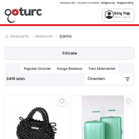
Kampanyalar
Müşteri Hizmetleri
Mağaza Aç
Mağaza Girişi
Giriş Yap
veya üye ol
Anasayfa
Aksesuar
Çanta
Sonraki ürün sayfası, sayfa
2
Filtrele
Popüler Ürünler
Kargo Bedava
Yeni Eklenenler
3419
ürün