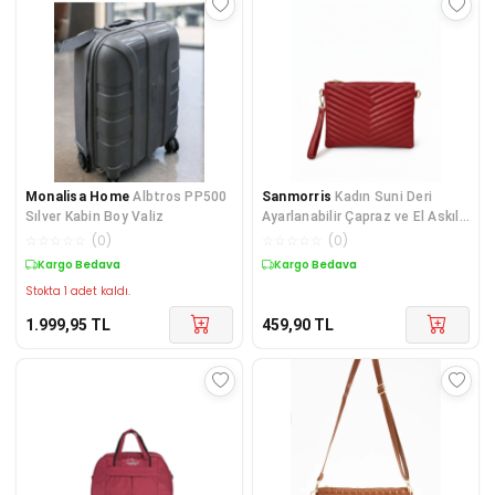
Monalisa Home
Albtros PP500
Sanmorris
Kadın Suni Deri
Sılver Kabin Boy Valiz
Ayarlanabilir Çapraz ve El Askılı
Portföy, Clutch
☆
☆
☆
☆
☆
(
0
)
☆
☆
☆
☆
☆
(
0
)
Kargo Bedava
Kargo Bedava
Stokta 1 adet kaldı.
1.999,95
TL
459,90
TL