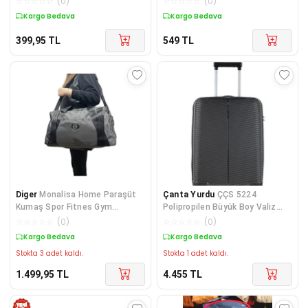
☆
☆
☆
☆
☆
(
0
)
☆
☆
☆
☆
☆
(
0
)
Kargo Bedava
Kargo Bedava
399,95
TL
549
TL
Diger
Monalisa Home Paraşüt
Çanta Yurdu
ÇÇS 5224
Kumaş Spor Fitnes Gym
Polipropilen Büyük Boy Valiz
Antrasit Seyahat Çant
Siyah
☆
☆
☆
☆
☆
(
0
)
☆
☆
☆
☆
☆
(
0
)
Kargo Bedava
Kargo Bedava
Stokta 3 adet kaldı.
Stokta 1 adet kaldı.
1.499,95
TL
4.455
TL