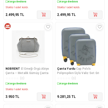
Kargo Bedava
Kargo Bedava
Stokta 1 adet kaldı.
Stokta 1 adet kaldı.
2.499,95
TL
2.499,95
TL
NOBRENT
El Emeği Örgü Abiye
Çanta Yurdu
Cap Polo's
Çanta – Metalik Gümüş Çanta
Polipropilen Üçlü Valiz Set Gri
☆
☆
☆
☆
☆
(
0
)
☆
☆
☆
☆
☆
(
0
)
Kargo Bedava
Kargo Bedava
Stokta 1 adet kaldı.
3.950
TL
9.281,25
TL