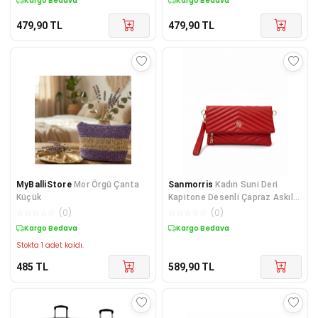
Kargo Bedava
Kargo Bedava
479,90
TL
479,90
TL
MyBalliStore
Mor Örgü Çanta
Sanmorris
Kadın Suni Deri
Küçük
Kapitone Desenli Çapraz Askılı
Mıknatıslı ve Ferm
☆
☆
☆
☆
☆
(
0
)
☆
☆
☆
☆
☆
(
0
)
Kargo Bedava
Kargo Bedava
Stokta 1 adet kaldı.
485
TL
589,90
TL