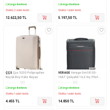
Kargo Bedava
Kargo Bedava
Stokta 2 adet kaldı.
Stokta 1 adet kaldı.
12.622,50
TL
5.197,50
TL
ÇÇS
Ççs 5235 Polipropilen
VERAGE
Verage Gm18103-
Küçük Boy Valiz Beyaz
10AT Çekçekli 16,5 İnç Pilot
Valiz
☆
☆
☆
☆
☆
(
0
)
☆
☆
☆
☆
☆
(
0
)
Kargo Bedava
Kargo Bedava
Stokta 1 adet kaldı.
Stokta 1 adet kaldı.
4.455
TL
14.850
TL