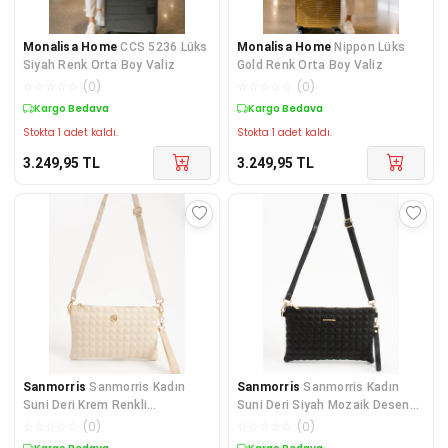
Monalisa Home
CCS 5236 Lüks
Monalisa Home
Nippon Lüks
Siyah Renk Orta Boy Valiz
Gold Renk Orta Boy Valiz
☆
☆
☆
☆
☆
(
0
)
☆
☆
☆
☆
☆
(
0
)
Kargo Bedava
Kargo Bedava
Stokta 1 adet kaldı.
Stokta 1 adet kaldı.
3.249,95
TL
3.249,95
TL
Sanmorris
Sanmorris Kadın
Sanmorris
Sanmorris Kadın
Suni Deri Krem Renkli
Suni Deri Siyah Mozaik Desen
Ayarlanabilir Çapraz Ve El
Ayarlanabilir Çapraz
☆
☆
☆
☆
☆
(
0
)
☆
☆
☆
☆
☆
(
0
)