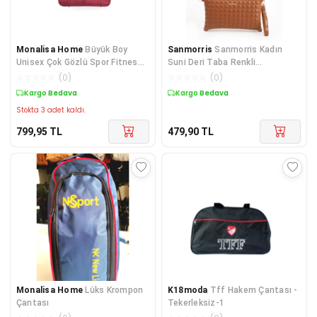
Monalisa Home
Büyük Boy
Sanmorris
Sanmorris Kadın
Unisex Çok Gözlü Spor Fitness
Suni Deri Taba Renkli
Seyahat Çantası
Ayarlanabilir Çapraz Ve El
☆
☆
☆
☆
☆
(
0
)
☆
☆
☆
☆
☆
(
0
)
Kargo Bedava
Kargo Bedava
Stokta 3 adet kaldı.
799,95
TL
479,90
TL
Monalisa Home
Lüks Krompon
K18moda
Tff Hakem Çantası -
Çantası
Tekerleksiz-1