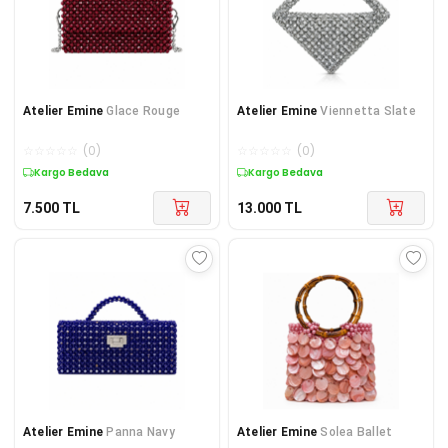
Atelier Emine
Glace Rouge
Atelier Emine
Viennetta Slate
☆
☆
☆
☆
☆
(
0
)
☆
☆
☆
☆
☆
(
0
)
Kargo Bedava
Kargo Bedava
7.500
TL
13.000
TL
Atelier Emine
Panna Navy
Atelier Emine
Solea Ballet