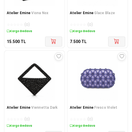
Atelier Emine
Viona Nox
Atelier Emine
Glace Blaze
☆
☆
☆
☆
☆
(
0
)
☆
☆
☆
☆
☆
(
0
)
Kargo Bedava
Kargo Bedava
15.500
TL
7.500
TL
Atelier Emine
Viennetta Dark
Atelier Emine
Fresco Violet
☆
☆
☆
☆
☆
(
0
)
☆
☆
☆
☆
☆
(
0
)
Kargo Bedava
Kargo Bedava