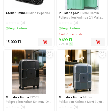
Atelier Emine
Budino Peperino
louisiana polo
Pierre Cardin
Polipropilen Kırılmaz 2'li Valiz
Seti Büyük Boy - O
☆
☆
☆
☆
☆
(
0
)
☆
☆
☆
☆
☆
(
0
)
Kargo Bedava
Sepette %1 İndirim
Stokta 1 adet kaldı.
9.699
TL
15.000
TL
%
1
9.799
TL
Monalisa Home
PP501
Monalisa Home
Albtrs
Polipropilen Kabuk Kırılmaz Orta
Polikarbon Kırılmaz Mavi Büyük
Boy Valiz
Boy Valiz
☆
☆
☆
☆
☆
(
0
)
☆
☆
☆
☆
☆
(
0
)