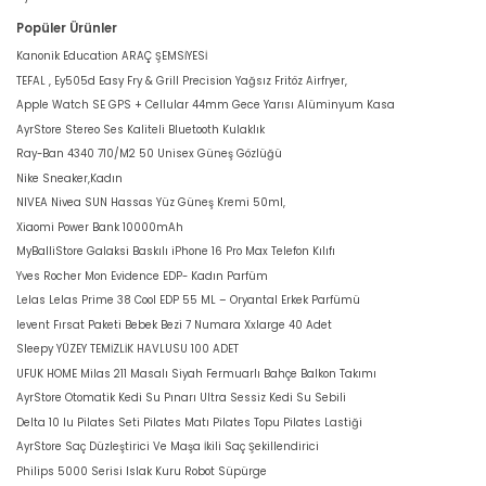
Popüler Ürünler
Kanonik Education ARAÇ ŞEMSİYESİ
TEFAL , Ey505d Easy Fry & Grill Precision Yağsız Fritöz Airfryer,
Apple Watch SE GPS + Cellular 44mm Gece Yarısı Alüminyum Kasa
AyrStore Stereo Ses Kaliteli Bluetooth Kulaklık
Ray-Ban 4340 710/M2 50 Unisex Güneş Gözlüğü
Nike Sneaker,Kadın
NIVEA Nivea SUN Hassas Yüz Güneş Kremi 50ml,
Xiaomi Power Bank 10000mAh
MyBalliStore Galaksi Baskılı iPhone 16 Pro Max Telefon Kılıfı
Yves Rocher Mon Evidence EDP- Kadın Parfüm
Lelas Lelas Prime 38 Cool EDP 55 ML – Oryantal Erkek Parfümü
levent Fırsat Paketi Bebek Bezi 7 Numara Xxlarge 40 Adet
Sleepy YÜZEY TEMİZLİK HAVLUSU 100 ADET
UFUK HOME Milas 211 Masalı Siyah Fermuarlı Bahçe Balkon Takımı
AyrStore Otomatik Kedi Su Pınarı Ultra Sessiz Kedi Su Sebili
Delta 10 lu Pilates Seti Pilates Matı Pilates Topu Pilates Lastiği
AyrStore Saç Düzleştirici Ve Maşa İkili Saç Şekillendirici
Philips 5000 Serisi Islak Kuru Robot Süpürge