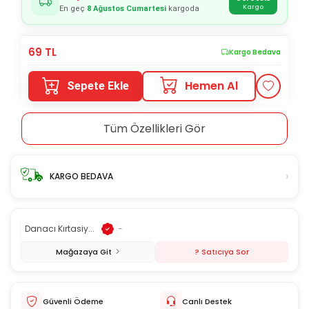
Kargo
En geç
8 Ağustos Cumartesi
kargoda
69
TL
Kargo Bedava
Hemen Al
Sepete Ekle
Tüm Özellikleri Gör
›
KARGO BEDAVA
Danacı Kırtasiy...
-
Mağazaya Git
? Satıcıya Sor
Güvenli Ödeme
Canlı Destek