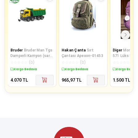
Bruder
Bruder Man Tgs
Hakan Çanta
Sırt
Diger
Monali
Damperli Kamyon (sarı-
Çantası Apexon-01453
571 Lüks Figü
yeşil) Br03766
Gösterişli Bol Bölmeli
☆
☆
☆
☆
☆
(
0
)
☆
☆
☆
☆
☆
(
0
)
☆
☆
☆
☆
☆
(
0
)
Okul Çanta
Kargo Bedava
Kargo Bedava
Kargo Bedav
4.070
TL
965,97
TL
1.500
TL