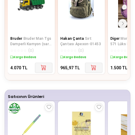
Bruder
Bruder Man Tgs
Hakan Çanta
Sırt
Diger
Monali
Damperli Kamyon (sarı-
Çantası Apexon-01453
571 Lüks Figü
yeşil) Br03766
Gösterişli Bol Bölmeli
☆
☆
☆
☆
☆
(
0
)
☆
☆
☆
☆
☆
(
0
)
☆
☆
☆
☆
☆
(
0
)
Okul Çanta
Kargo Bedava
Kargo Bedava
Kargo Bedav
4.070
TL
965,97
TL
1.500
TL
Satıcının Ürünleri