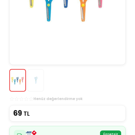
Henüz değerlendirme yok
69
TL
Ücretsiz