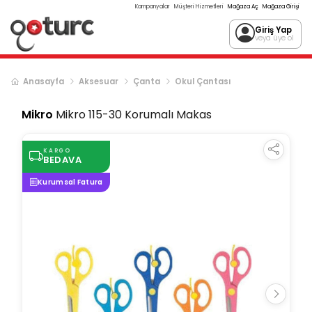
Kampanyalar
Müşteri Hizmetleri
Mağaza Aç
Mağaza Girişi
Giriş Yap
veya üye ol
Anasayfa
Aksesuar
Çanta
Okul Çantası
Mikro
Mikro 115-30 Korumalı Makas
KARGO
BEDAVA
Kurumsal Fatura