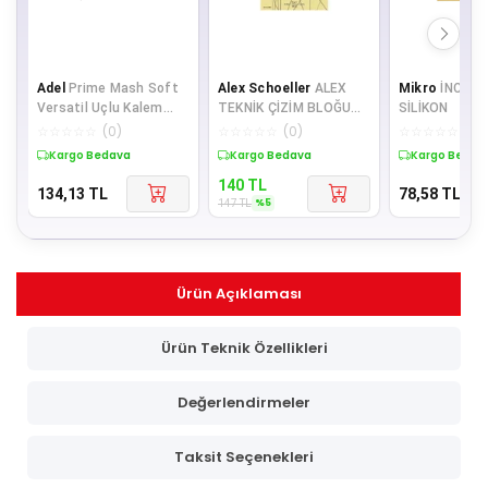
Adel
Prime Mash Soft
Alex Schoeller
ALEX
Mikro
İNCE 
Versatil Uçlu Kalem
TEKNİK ÇİZİM BLOĞU
SİLİKON
0.7- Mor Klips
80GR A4 20 YAPRAK DİK
☆
☆
☆
☆
☆
(
0
)
☆
☆
☆
☆
☆
(
0
)
☆
☆
☆
☆
☆
(
0
)
Kargo Bedava
Kargo Bedava
Kargo Bedav
140
TL
134,13
TL
78,58
TL
%
5
147
TL
Ürün Açıklaması
Ürün Teknik Özellikleri
Değerlendirmeler
Taksit Seçenekleri