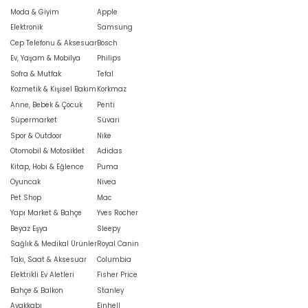
Moda & Giyim
Apple
Elektronik
Samsung
Cep Telefonu & Aksesuar
Bosch
Ev, Yaşam & Mobilya
Philips
Sofra & Mutfak
Tefal
Kozmetik & Kişisel Bakım
Korkmaz
Anne, Bebek & Çocuk
Penti
Süpermarket
Süvari
Spor & Outdoor
Nike
Otomobil & Motosiklet
Adidas
Kitap, Hobi & Eğlence
Puma
Oyuncak
Nivea
Pet Shop
Mac
Yapı Market & Bahçe
Yves Rocher
Beyaz Eşya
Sleepy
Sağlık & Medikal Ürünler
Royal Canin
Takı, Saat & Aksesuar
Columbia
Elektrikli Ev Aletleri
Fisher Price
Bahçe & Balkon
Stanley
Ayakkabı
Einhell