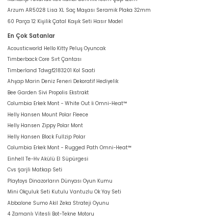
Arzum AR5028 Lisa XL Saç Maşası Seramik Plaka 32mm
60 Parça 12 Kişilik Çatal Kaşık Seti Hasır Model
En Çok Satanlar
Acousticworld Hello Kitty Peluş Oyuncak
Timberback Core Sırt Çantası
Timberland Tdwgf2183201 Kol Saati
Ahşap Marin Deniz Feneri Dekoratif Hediyelik
Bee Garden Sivi Propolis Ekstrakt
Columbia Erkek Mont - White Out İi Omni-Heat™
Helly Hansen Mount Polar Fleece
Helly Hansen Zippy Polar Mont
Helly Hansen Block Fullzip Polar
Columbia Erkek Mont - Rugged Path Omni-Heat™
Einhell Te-Hv Akülü El Süpürgesi
Cvs Şarjli Matkap Seti
Playtoys Dinazorların Dünyası Oyun Kumu
Mini Okçuluk Seti Kutulu Vantuzlu Ok Yay Seti
Abbalone Sumo Akil Zeka Strateji Oyunu
4 Zamanlı Vitesli Bot-Tekne Motoru