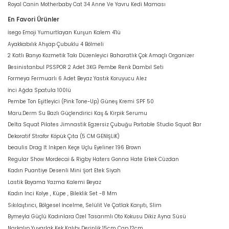
Royal Canin Motherbaby Cat 34 Anne Ve Yavru Kedi Maması
En Favori Ürünler
İsego Emoji Yumurtlayan Kurşun Kalem 4'lü
Ayakkabılık Ahşap Çubuklu 4 Bölmeli
2 Katlı Banyo Kozmetik Takı Düzenleyici Baharatlık Çok Amaçlı Organizer
Besinistanbul PSSPOR 2 Adet 3KG Pembe Renk Dambıl Seti
Formeya Fermuarlı 6 Adet Beyaz Yastık Koruyucu Alez
İnci Ağda Spatula 100lü
Pembe Ton Eşitleyici (Pink Tone-Up) Güneş Kremi SPF 50
Maru.Derm Su Bazlı Güçlendirici Kaş & Kirpik Serumu
Delta Squat Pilates Jimnastik Egzersiz Çubuğu Portable Studio Squat Bar
Dekoratif Strafor Köpük Çıta (5 CM GENİŞLİK)
beaulis Drag It Inkpen Keçe Uçlu Eyeliner 196 Brown
Regular Show Mordecai & Rigby Haters Gonna Hate Erkek Cüzdan
Kadın Puantiye Desenli Mini Şort Etek Siyah
Lastik Boyama Yazma Kalemi Beyaz
Kadın Inci Kolye , Küpe , Bileklik Set -8 Mm
Sıkılaştırıcı, Bölgesel İncelme, Selülit Ve Çatlak Karşıtı, Slim
Bymeyla Güçlü Kadınlara Özel Tasarımlı Oto Kokusu Dikiz Ayna Süsü
Narkalıp Yuvarlak Kek Kalıbı Derinlik 15cm Çap 12cm