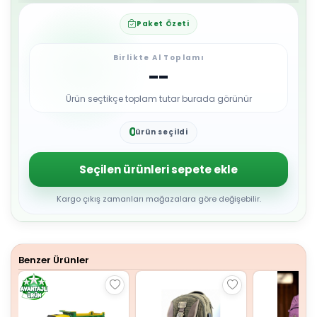
Paket Özeti
Birlikte Al Toplamı
--
Ürün seçtikçe toplam tutar burada görünür
0
ürün seçildi
1
2
3
Seçilen ürünleri sepete ekle
4
5
6
Kargo çıkış zamanları mağazalara göre değişebilir.
7
8
9
Benzer Ürünler