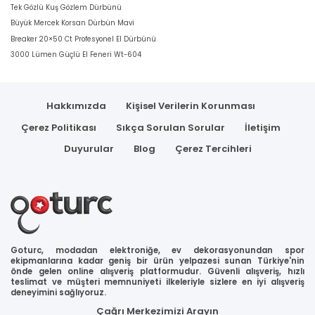
Tek Gözlü Kuş Gözlem Dürbünü
Büyük Mercek Korsan Dürbün Mavi
Breaker 20×50 Ct Profesyonel El Dürbünü
3000 Lümen Güçlü El Feneri Wt-604
Hakkımızda
Kişisel Verilerin Korunması
Çerez Politikası
Sıkça Sorulan Sorular
İletişim
Duyurular
Blog
Çerez Tercihleri
Goturc, modadan elektroniğe, ev dekorasyonundan spor
ekipmanlarına kadar geniş bir ürün yelpazesi sunan Türkiye'nin
önde gelen online alışveriş platformudur. Güvenli alışveriş, hızlı
teslimat ve müşteri memnuniyeti ilkeleriyle sizlere en iyi alışveriş
deneyimini sağlıyoruz.
Çağrı Merkezimizi Arayın