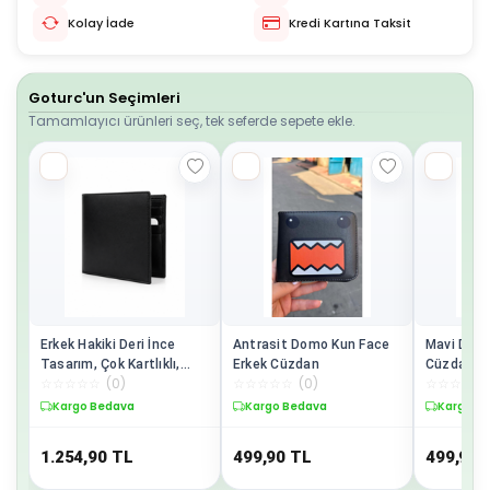
Kolay İade
Kredi Kartına Taksit
Goturc'un Seçimleri
Tamamlayıcı ürünleri seç, tek seferde sepete ekle.
Erkek Hakiki Deri İnce
Antrasit Domo Kun Face
Mavi Domo
Tasarım, Çok Kartlıklı,
Erkek Cüzdan
Cüzdan
☆
☆
☆
☆
☆
(
0
)
☆
☆
☆
☆
☆
(
0
)
☆
☆
☆
☆
☆
Premium Kalite Cüzdan
Kargo Bedava
Kargo Bedava
Kargo B
1.254,90
TL
499,90
TL
499,90