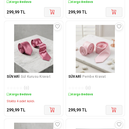
Kargo Bedava
Kargo Bedava
299,99
TL
299,99
TL
SÜVARİ
Gül Kurusu Kravat
SÜVARİ
Pembe Kravat
☆
☆
☆
☆
☆
(
0
)
☆
☆
☆
☆
☆
(
0
)
Kargo Bedava
Kargo Bedava
Stokta 4 adet kaldı.
299,99
TL
299,99
TL