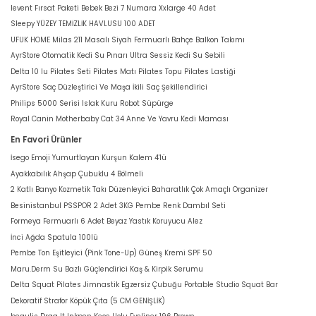
levent Fırsat Paketi Bebek Bezi 7 Numara Xxlarge 40 Adet
Sleepy YÜZEY TEMİZLİK HAVLUSU 100 ADET
UFUK HOME Milas 211 Masalı Siyah Fermuarlı Bahçe Balkon Takımı
AyrStore Otomatik Kedi Su Pınarı Ultra Sessiz Kedi Su Sebili
Delta 10 lu Pilates Seti Pilates Matı Pilates Topu Pilates Lastiği
AyrStore Saç Düzleştirici Ve Maşa İkili Saç Şekillendirici
Philips 5000 Serisi Islak Kuru Robot Süpürge
Royal Canin Motherbaby Cat 34 Anne Ve Yavru Kedi Maması
En Favori Ürünler
İsego Emoji Yumurtlayan Kurşun Kalem 4'lü
Ayakkabılık Ahşap Çubuklu 4 Bölmeli
2 Katlı Banyo Kozmetik Takı Düzenleyici Baharatlık Çok Amaçlı Organizer
Besinistanbul PSSPOR 2 Adet 3KG Pembe Renk Dambıl Seti
Formeya Fermuarlı 6 Adet Beyaz Yastık Koruyucu Alez
İnci Ağda Spatula 100lü
Pembe Ton Eşitleyici (Pink Tone-Up) Güneş Kremi SPF 50
Maru.Derm Su Bazlı Güçlendirici Kaş & Kirpik Serumu
Delta Squat Pilates Jimnastik Egzersiz Çubuğu Portable Studio Squat Bar
Dekoratif Strafor Köpük Çıta (5 CM GENİŞLİK)