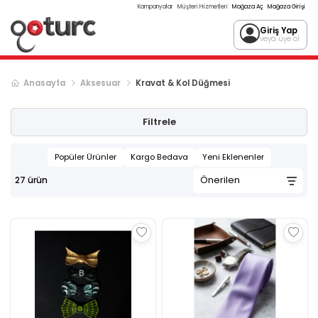
Kampanyalar
Müşteri Hizmetleri
Mağaza Aç
Mağaza Girişi
Giriş Yap
veya üye ol
Anasayfa
Aksesuar
Kravat & Kol Düğmesi
Filtrele
Popüler Ürünler
Kargo Bedava
Yeni Eklenenler
27
ürün