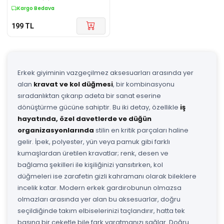
Kargo Bedava
199
TL
Erkek giyiminin vazgeçilmez aksesuarları arasında yer
alan
kravat ve kol düğmesi
, bir kombinasyonu
sıradanlıktan çıkarıp adeta bir sanat eserine
dönüştürme gücüne sahiptir. Bu iki detay, özellikle
iş
hayatında, özel davetlerde ve düğün
organizasyonlarında
stilin en kritik parçaları haline
gelir. İpek, polyester, yün veya pamuk gibi farklı
kumaşlardan üretilen kravatlar; renk, desen ve
bağlama şekilleri ile kişiliğinizi yansıtırken, kol
düğmeleri ise zarafetin gizli kahramanı olarak bileklere
incelik katar. Modern erkek gardırobunun olmazsa
olmazları arasında yer alan bu aksesuarlar, doğru
seçildiğinde takım elbiselerinizi taçlandırır, hatta tek
başına bir ceketle bile fark yaratmanızı sağlar. Doğru