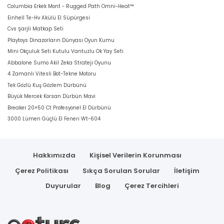
Columbia Erkek Mont - Rugged Path Omni-Heat™
Einhell Te-Hv Akülü El Süpürgesi
Cvs Şarjli Matkap Seti
Playtoys Dinazorların Dünyası Oyun Kumu
Mini Okçuluk Seti Kutulu Vantuzlu Ok Yay Seti
Abbalone Sumo Akil Zeka Strateji Oyunu
4 Zamanlı Vitesli Bot-Tekne Motoru
Tek Gözlü Kuş Gözlem Dürbünü
Büyük Mercek Korsan Dürbün Mavi
Breaker 20×50 Ct Profesyonel El Dürbünü
3000 Lümen Güçlü El Feneri Wt-604
Hakkımızda
Kişisel Verilerin Korunması
Çerez Politikası
Sıkça Sorulan Sorular
İletişim
Duyurular
Blog
Çerez Tercihleri