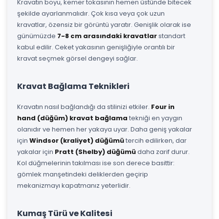
Kravatın boyu, kemer tokasının hemen üstünde bitecek
şekilde ayarlanmalıdır. Çok kısa veya çok uzun
kravatlar, özensiz bir görüntü yaratır. Genişlik olarak ise
günümüzde
7-8 cm arasındaki kravatlar
standart
kabul edilir. Ceket yakasının genişliğiyle orantılı bir
kravat seçmek görsel dengeyi sağlar.
Kravat Bağlama Teknikleri
Kravatın nasıl bağlandığı da stilinizi etkiler.
Four in
hand (düğüm) kravat bağlama
tekniği en yaygın
olanıdır ve hemen her yakaya uyar. Daha geniş yakalar
için
Windsor (kraliyet) düğümü
tercih edilirken, dar
yakalar için
Pratt (Shelby) düğümü
daha zarif durur.
Kol düğmelerinin takılması ise son derece basittir:
gömlek manşetindeki deliklerden geçirip
mekanizmayı kapatmanız yeterlidir.
Kumaş Türü ve Kalitesi