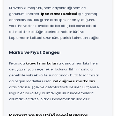
Kravatın kumaş türü, hem dayanıklılığı hem de
görünümü belirler.
İpek kravat kalitesi
için gramaj
önemlidir; 140-180 gram arası ipekler en iyi düğümü
verir. Polyester kravatlarda ise dikiş kalitesine dikkat
edilmelidir. Kol düğmelerinde metalin türü ve
kaplamanın kalitesi, uzun süre parlak kalmasını sağlar.
Marka ve Fiyat Dengesi
Piyasada
kravat markaları
arasında hem lüks hem
de uygun fiyatlı seçenekler bulunur. Bilinir markalar
genellikle yüksek kalite sunar ancak butik tasarımcılar
da özgün modeller üretir.
Kol düğmesi markaları
arasında ise işçilik ve detaylar fiyatı belirler. Bütçenize
uygun en iyi kaliteyi bulmak için ürün incelemelerini
okumak ve fiziksel olarak incelemek akıllıca olur.
Kravat ve Kol Düğmesi Bakımı