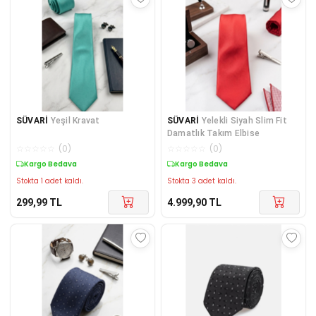
SÜVARİ
Yeşil Kravat
SÜVARİ
Yelekli Siyah Slim Fit
Damatlık Takım Elbise
☆
☆
☆
☆
☆
(
0
)
☆
☆
☆
☆
☆
(
0
)
Kargo Bedava
Kargo Bedava
Stokta 1 adet kaldı.
Stokta 3 adet kaldı.
299,99
TL
4.999,90
TL