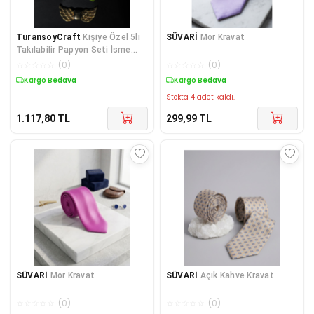
TuransoyCraft
Kişiye Özel 5li
SÜVARİ
Mor Kravat
Takılabilir Papyon Seti İsme
Özel Papyon Seti
☆
☆
☆
☆
☆
(
0
)
☆
☆
☆
☆
☆
(
0
)
Kargo Bedava
Kargo Bedava
Stokta 4 adet kaldı.
1.117,80
TL
299,99
TL
SÜVARİ
Mor Kravat
SÜVARİ
Açık Kahve Kravat
☆
☆
☆
☆
☆
(
0
)
☆
☆
☆
☆
☆
(
0
)