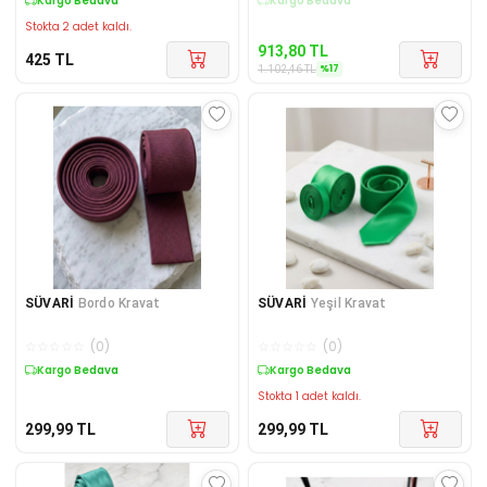
Kargo Bedava
Kargo Bedava
Stokta 2 adet kaldı.
913,80
TL
425
TL
%
17
1.102,46
TL
SÜVARİ
Bordo Kravat
SÜVARİ
Yeşil Kravat
☆
☆
☆
☆
☆
(
0
)
☆
☆
☆
☆
☆
(
0
)
Kargo Bedava
Kargo Bedava
Stokta 1 adet kaldı.
299,99
TL
299,99
TL