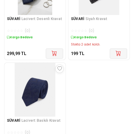
SÜVARİ
Lacivert Desenli Kravat
SÜVARİ
Siyah Kravat
☆
☆
☆
☆
☆
(
0
)
☆
☆
☆
☆
☆
(
0
)
Kargo Bedava
Kargo Bedava
Stokta 2 adet kaldı.
299,99
TL
199
TL
SÜVARİ
Lacivert Baskılı Kravat
☆
☆
☆
☆
☆
(
0
)