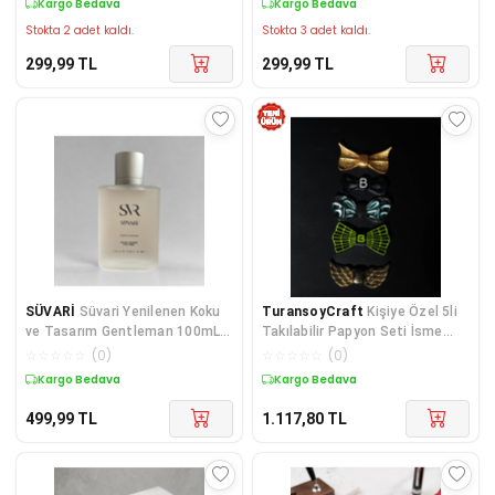
Kargo Bedava
Kargo Bedava
Stokta 2 adet kaldı.
Stokta 3 adet kaldı.
299,99
TL
299,99
TL
SÜVARİ
Süvari Yenilenen Koku
TuransoyCraft
Kişiye Özel 5li
ve Tasarım Gentleman 100mL
Takılabilir Papyon Seti İsme
Eau de Parfum
Özel Papyon Seti
☆
☆
☆
☆
☆
(
0
)
☆
☆
☆
☆
☆
(
0
)
Kargo Bedava
Kargo Bedava
499,99
TL
1.117,80
TL