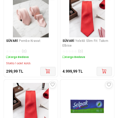
SÜVARİ
Pembe Kravat
SÜVARİ
Yelekli Slim Fit Takım
Elbise
☆
☆
☆
☆
☆
(
0
)
☆
☆
☆
☆
☆
(
0
)
Kargo Bedava
Kargo Bedava
Stokta 1 adet kaldı.
299,99
TL
4.999,99
TL