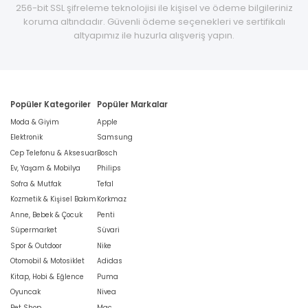
256-bit SSL şifreleme teknolojisi ile kişisel ve ödeme bilgileriniz
koruma altındadır. Güvenli ödeme seçenekleri ve sertifikalı
altyapımız ile huzurla alışveriş yapın.
Popüler Kategoriler
Popüler Markalar
Moda & Giyim
Apple
Elektronik
Samsung
Cep Telefonu & Aksesuar
Bosch
Ev, Yaşam & Mobilya
Philips
Sofra & Mutfak
Tefal
Kozmetik & Kişisel Bakım
Korkmaz
Anne, Bebek & Çocuk
Penti
Süpermarket
Süvari
Spor & Outdoor
Nike
Otomobil & Motosiklet
Adidas
Kitap, Hobi & Eğlence
Puma
Oyuncak
Nivea
Pet Shop
Mac