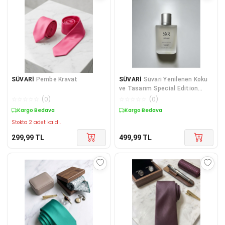
SÜVARİ
Pembe Kravat
SÜVARİ
Süvari Yenilenen Koku
ve Tasarım Special Edition
100mL Eau de Parfum
☆
☆
☆
☆
☆
(
0
)
☆
☆
☆
☆
☆
(
0
)
Kargo Bedava
Kargo Bedava
Stokta 2 adet kaldı.
299,99
TL
499,99
TL