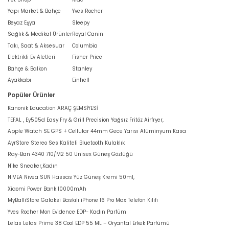
Yapı Market & Bahçe
Yves Rocher
Beyaz Eşya
Sleepy
Sağlık & Medikal Ürünler
Royal Canin
Takı, Saat & Aksesuar
Columbia
Elektrikli Ev Aletleri
Fisher Price
Bahçe & Balkon
Stanley
Ayakkabı
Einhell
Popüler Ürünler
Kanonik Education ARAÇ ŞEMSİYESİ
TEFAL , Ey505d Easy Fry & Grill Precision Yağsız Fritöz Airfryer,
Apple Watch SE GPS + Cellular 44mm Gece Yarısı Alüminyum Kasa
AyrStore Stereo Ses Kaliteli Bluetooth Kulaklık
Ray-Ban 4340 710/M2 50 Unisex Güneş Gözlüğü
Nike Sneaker,Kadın
NIVEA Nivea SUN Hassas Yüz Güneş Kremi 50ml,
Xiaomi Power Bank 10000mAh
MyBalliStore Galaksi Baskılı iPhone 16 Pro Max Telefon Kılıfı
Yves Rocher Mon Evidence EDP- Kadın Parfüm
Lelas Lelas Prime 38 Cool EDP 55 ML – Oryantal Erkek Parfümü