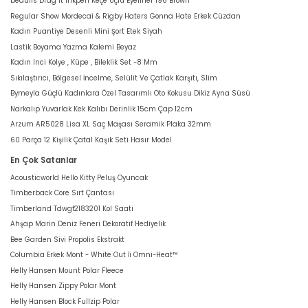
beaulis Drag It Inkpen Keçe Uçlu Eyeliner 196 Brown
Regular Show Mordecai & Rigby Haters Gonna Hate Erkek Cüzdan
Kadın Puantiye Desenli Mini Şort Etek Siyah
Lastik Boyama Yazma Kalemi Beyaz
Kadın Inci Kolye , Küpe , Bileklik Set -8 Mm
Sıkılaştırıcı, Bölgesel İncelme, Selülit Ve Çatlak Karşıtı, Slim
Bymeyla Güçlü Kadınlara Özel Tasarımlı Oto Kokusu Dikiz Ayna Süsü
Narkalıp Yuvarlak Kek Kalıbı Derinlik 15cm Çap 12cm
Arzum AR5028 Lisa XL Saç Maşası Seramik Plaka 32mm
60 Parça 12 Kişilik Çatal Kaşık Seti Hasır Model
En Çok Satanlar
Acousticworld Hello Kitty Peluş Oyuncak
Timberback Core Sırt Çantası
Timberland Tdwgf2183201 Kol Saati
Ahşap Marin Deniz Feneri Dekoratif Hediyelik
Bee Garden Sivi Propolis Ekstrakt
Columbia Erkek Mont - White Out İi Omni-Heat™
Helly Hansen Mount Polar Fleece
Helly Hansen Zippy Polar Mont
Helly Hansen Block Fullzip Polar