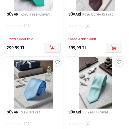
SÜVARİ
Koyu Yeşil Kravat
SÜVARİ
Koyu Bordo Kravat
☆
☆
☆
☆
☆
(
0
)
☆
☆
☆
☆
☆
(
0
)
Stokta 4 adet kaldı.
Stokta 3 adet kaldı.
299,99
TL
299,99
TL
SÜVARİ
Mavi Kravat
SÜVARİ
Su Yeşili Kravat
☆
☆
☆
☆
☆
(
0
)
☆
☆
☆
☆
☆
(
0
)