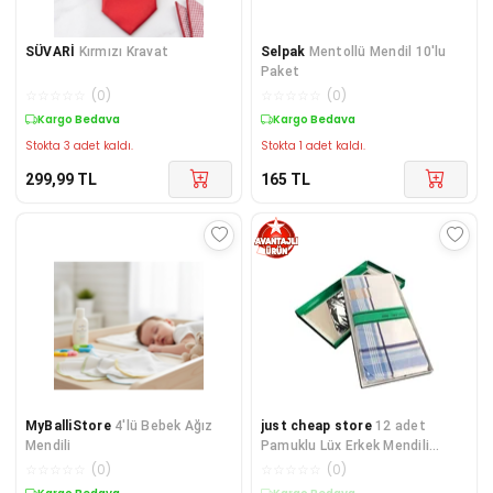
SÜVARİ
Kırmızı Kravat
Selpak
Mentollü Mendil 10'lu
Paket
☆
☆
☆
☆
☆
(
0
)
☆
☆
☆
☆
☆
(
0
)
Kargo Bedava
Kargo Bedava
Stokta 3 adet kaldı.
Stokta 1 adet kaldı.
299,99
TL
165
TL
MyBalliStore
4'lü Bebek Ağız
just cheap store
12 adet
Mendili
Pamuklu Lüx Erkek Mendili
40x40 cm
☆
☆
☆
☆
☆
(
0
)
☆
☆
☆
☆
☆
(
0
)