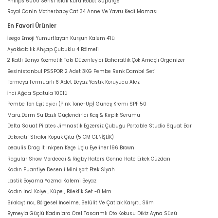
Philips 5000 Serisi Islak Kuru Robot Süpürge
Royal Canin Motherbaby Cat 34 Anne Ve Yavru Kedi Maması
En Favori Ürünler
İsego Emoji Yumurtlayan Kurşun Kalem 4'lü
Ayakkabılık Ahşap Çubuklu 4 Bölmeli
2 Katlı Banyo Kozmetik Takı Düzenleyici Baharatlık Çok Amaçlı Organizer
Besinistanbul PSSPOR 2 Adet 3KG Pembe Renk Dambıl Seti
Formeya Fermuarlı 6 Adet Beyaz Yastık Koruyucu Alez
İnci Ağda Spatula 100lü
Pembe Ton Eşitleyici (Pink Tone-Up) Güneş Kremi SPF 50
Maru.Derm Su Bazlı Güçlendirici Kaş & Kirpik Serumu
Delta Squat Pilates Jimnastik Egzersiz Çubuğu Portable Studio Squat Bar
Dekoratif Strafor Köpük Çıta (5 CM GENİŞLİK)
beaulis Drag It Inkpen Keçe Uçlu Eyeliner 196 Brown
Regular Show Mordecai & Rigby Haters Gonna Hate Erkek Cüzdan
Kadın Puantiye Desenli Mini Şort Etek Siyah
Lastik Boyama Yazma Kalemi Beyaz
Kadın Inci Kolye , Küpe , Bileklik Set -8 Mm
Sıkılaştırıcı, Bölgesel İncelme, Selülit Ve Çatlak Karşıtı, Slim
Bymeyla Güçlü Kadınlara Özel Tasarımlı Oto Kokusu Dikiz Ayna Süsü