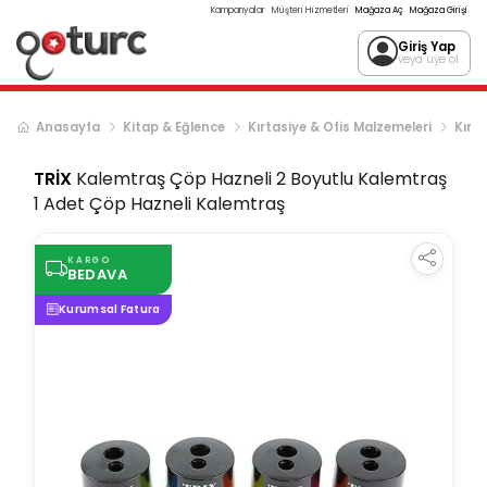
Kampanyalar
Müşteri Hizmetleri
Mağaza Aç
Mağaza Girişi
Giriş Yap
veya üye ol
Anasayfa
Kitap & Eğlence
Kırtasiye & Ofis Malzemeleri
Kırta
TRİX
Kalemtraş Çöp Hazneli 2 Boyutlu Kalemtraş
1 Adet Çöp Hazneli Kalemtraş
KARGO
BEDAVA
Kurumsal Fatura