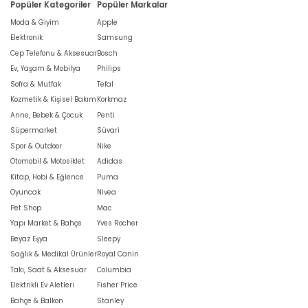
Popüler Kategoriler
Popüler Markalar
Moda & Giyim
Apple
Elektronik
Samsung
Cep Telefonu & Aksesuar
Bosch
Ev, Yaşam & Mobilya
Philips
Sofra & Mutfak
Tefal
Kozmetik & Kişisel Bakım
Korkmaz
Anne, Bebek & Çocuk
Penti
Süpermarket
Süvari
Spor & Outdoor
Nike
Otomobil & Motosiklet
Adidas
Kitap, Hobi & Eğlence
Puma
Oyuncak
Nivea
Pet Shop
Mac
Yapı Market & Bahçe
Yves Rocher
Beyaz Eşya
Sleepy
Sağlık & Medikal Ürünler
Royal Canin
Takı, Saat & Aksesuar
Columbia
Elektrikli Ev Aletleri
Fisher Price
Bahçe & Balkon
Stanley