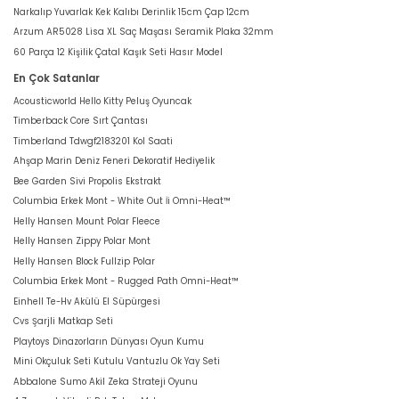
Narkalıp Yuvarlak Kek Kalıbı Derinlik 15cm Çap 12cm
Arzum AR5028 Lisa XL Saç Maşası Seramik Plaka 32mm
60 Parça 12 Kişilik Çatal Kaşık Seti Hasır Model
En Çok Satanlar
Acousticworld Hello Kitty Peluş Oyuncak
Timberback Core Sırt Çantası
Timberland Tdwgf2183201 Kol Saati
Ahşap Marin Deniz Feneri Dekoratif Hediyelik
Bee Garden Sivi Propolis Ekstrakt
Columbia Erkek Mont - White Out İi Omni-Heat™
Helly Hansen Mount Polar Fleece
Helly Hansen Zippy Polar Mont
Helly Hansen Block Fullzip Polar
Columbia Erkek Mont - Rugged Path Omni-Heat™
Einhell Te-Hv Akülü El Süpürgesi
Cvs Şarjli Matkap Seti
Playtoys Dinazorların Dünyası Oyun Kumu
Mini Okçuluk Seti Kutulu Vantuzlu Ok Yay Seti
Abbalone Sumo Akil Zeka Strateji Oyunu