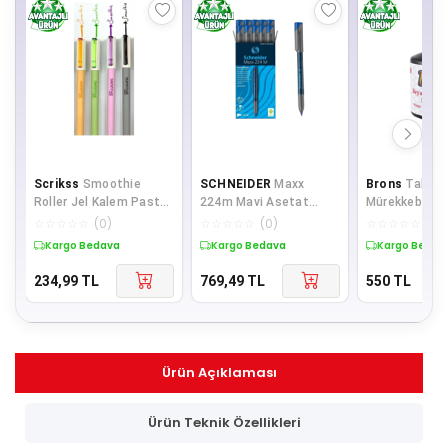
Scrikss
Smoothie
SCHNEIDER
Maxx
Brons
Tahta 
Roller Jel Kalem Pastel
224m Mavi Asetat
Mürekkebi 10
Renkler 4'lü Set
Kalemi 10 Lu
Kırmızı Tahta
☆
☆
☆
☆
☆
(
0
)
☆
☆
☆
☆
☆
(
0
)
☆
☆
☆
☆
☆
(
0
)
Mürekkebi (6 L
Kargo Bedava
Kargo Bedava
Kargo Bedav
234,99
TL
769,49
TL
550
TL
Ürün Açıklaması
Ürün Teknik Özellikleri