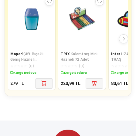
Maped
Çift Bıçaklı
TRİX
Kalemtraş Mini
İnter
UZAY K
Geniş Hazneli
Hazneli 72 Adet
TRAŞ
Kalemtraş
☆
☆
☆
☆
☆
(
0
)
☆
☆
☆
☆
☆
(
0
)
☆
☆
☆
☆
☆
(
0
)
Kargo Bedava
Kargo Bedava
Kargo Bedav
279
TL
220,99
TL
80,61
TL