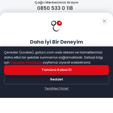
Çağrı Merkezimizi Arayın
0850 533 0 118
WhatsApp Destek
Güvenliğiniz
Daha İyi Bir Deneyim
Sosyal Medya
Goturc mobil uygulamasıyla daha hızlı ve kolay alışveriş
Çerezler (cookie), goturc.com web sitesini ve hizmetlerimizi
yapın
daha etkin bir şekilde sunmamızı sağlamaktadır. Detaylı bilgi
için
Çerezler Politikası
sayfamızı ziyaret edebilirsiniz.
Mobil Uygulamalarımız
Tümünü Kabul Et
Hemen Dene!
Reddet
Uygulama yüklüyse açılacak, değilse
Google Play
'e
yönlendirileceksiniz
Tercihleri Yönet
Keşfet
Kategoriler
Sepetim
©
2026
Goturc – Her Zaman Daha İyisi Vardır