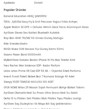
Ayakkabı
Einhell
Popüler Ürünler
Kanonik Education ARAÇ ŞEMSİYESİ
TEFAL , Ey505d Easy Fry & Grill Precision Yağsız Fritöz Airfryer,
Apple Watch SE GPS + Cellular 44mm Gece Yarısı Alüminyum Kasa
AyrStore Stereo Ses Kaliteli Bluetooth Kulaklık
Ray-Ban 4340 710/M2 50 Unisex Güneş Gözlüğü
Nike Sneaker,Kadın
NIVEA Nivea SUN Hassas Yüz Güneş Kremi 50ml,
Xiaomi Power Bank 10000mAh
MyBalliStore Galaksi Baskılı iPhone 16 Pro Max Telefon Kılıfı
Yves Rocher Mon Evidence EDP- Kadın Parfüm
Lelas Lelas Prime 38 Cool EDP 55 ML – Oryantal Erkek Parfümü
levent Fırsat Paketi Bebek Bezi 7 Numara Xxlarge 40 Adet
Sleepy YÜZEY TEMİZLİK HAVLUSU 100 ADET
UFUK HOME Milas 211 Masalı Siyah Fermuarlı Bahçe Balkon Takımı
AyrStore Otomatik Kedi Su Pınarı Ultra Sessiz Kedi Su Sebili
Delta 10 lu Pilates Seti Pilates Matı Pilates Topu Pilates Lastiği
AyrStore Saç Düzleştirici Ve Maşa İkili Saç Şekillendirici