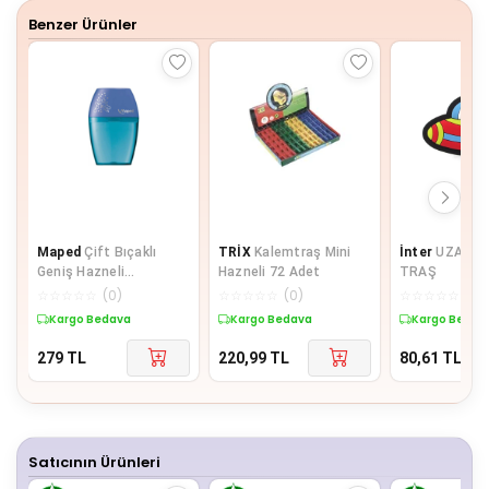
Benzer Ürünler
Maped
Çift Bıçaklı
TRİX
Kalemtraş Mini
İnter
UZAY K
Geniş Hazneli
Hazneli 72 Adet
TRAŞ
Kalemtraş
☆
☆
☆
☆
☆
(
0
)
☆
☆
☆
☆
☆
(
0
)
☆
☆
☆
☆
☆
(
0
)
Kargo Bedava
Kargo Bedava
Kargo Bedav
279
TL
220,99
TL
80,61
TL
Satıcının Ürünleri