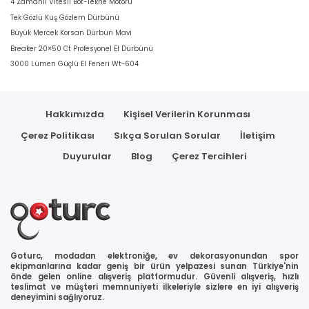
4 Zamanlı Vitesli Bot-Tekne Motoru
Tek Gözlü Kuş Gözlem Dürbünü
Büyük Mercek Korsan Dürbün Mavi
Breaker 20×50 Ct Profesyonel El Dürbünü
3000 Lümen Güçlü El Feneri Wt-604
Hakkımızda
Kişisel Verilerin Korunması
Çerez Politikası
Sıkça Sorulan Sorular
İletişim
Duyurular
Blog
Çerez Tercihleri
Goturc, modadan elektroniğe, ev dekorasyonundan spor
ekipmanlarına kadar geniş bir ürün yelpazesi sunan Türkiye'nin
önde gelen online alışveriş platformudur. Güvenli alışveriş, hızlı
teslimat ve müşteri memnuniyeti ilkeleriyle sizlere en iyi alışveriş
deneyimini sağlıyoruz.