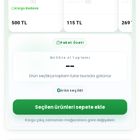
☆
☆
☆
☆
☆
(
0
)
☆
☆
☆
☆
☆
(
0
)
☆
☆
☆
☆
☆
Pe02227jkoon6
Kargo Bedava
500
TL
115
TL
269
TL
Paket Özeti
Birlikte Al Toplamı
--
Ürün seçtikçe toplam tutar burada görünür
0
ürün seçildi
1
2
3
Seçilen ürünleri sepete ekle
4
5
6
Kargo çıkış zamanları mağazalara göre değişebilir.
7
8
9