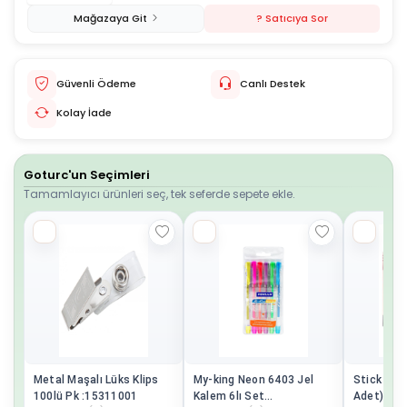
Mağazaya Git
? Satıcıya Sor
Güvenli Ödeme
Canlı Destek
Kolay İade
Goturc'un Seçimleri
Tamamlayıcı ürünleri seç, tek seferde sepete ekle.
Metal Maşalı Lüks Klips
My-king Neon 6403 Jel
Stick Yapış
100lü Pk :15311001
Kalem 6lı Set
Adet)