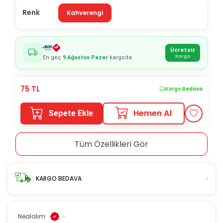
Renk
Kahverengi
Ücretsiz
Kargo
En geç
9 Ağustos Pazar
kargoda
75
TL
Kargo Bedava
Hemen Al
Sepete Ekle
Tüm Özellikleri Gör
›
KARGO BEDAVA
Nealalım
-