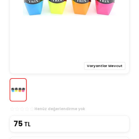
Varyantlar Mevcut
Henüz değerlendirme yok
75
TL