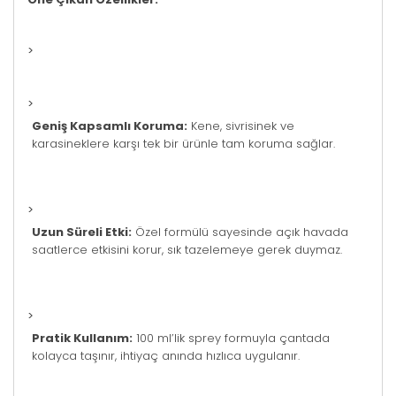
>
>
Geniş Kapsamlı Koruma:
Kene, sivrisinek ve
karasineklere karşı tek bir ürünle tam koruma sağlar.
>
Uzun Süreli Etki:
Özel formülü sayesinde açık havada
saatlerce etkisini korur, sık tazelemeye gerek duymaz.
>
Pratik Kullanım:
100 ml’lik sprey formuyla çantada
kolayca taşınır, ihtiyaç anında hızlıca uygulanır.