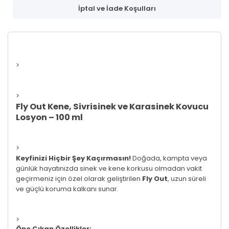
İptal ve İade Koşulları
>
>
Fly Out Kene, Sivrisinek ve Karasinek Kovucu
Losyon – 100 ml
>
Keyfinizi Hiçbir Şey Kaçırmasın!
Doğada, kampta veya
günlük hayatınızda sinek ve kene korkusu olmadan vakit
geçirmeniz için özel olarak geliştirilen
Fly Out
, uzun süreli
ve güçlü koruma kalkanı sunar.
>
Öne Çıkan Özellikler: