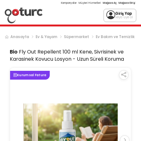
Kampanyalar
Müşteri Hizmetleri
Mağaza Aç
Mağaza Girişi
Giriş Yap
veya üye ol
Anasayfa
Ev & Yaşam
Süpermarket
Ev Bakım ve Temizlik
Bio
Fly Out Repellent 100 ml Kene, Sivrisinek ve
Karasinek Kovucu Losyon - Uzun Süreli Koruma
Kurumsal Fatura