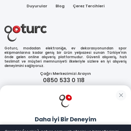
Duyurular
Blog
Çerez Tercihleri
Goturc, modadan elektroniğe, ev dekorasyonundan spor
ekipmanlarına kadar geniş bir ürün yelpazesi sunan Türkiye'nin
önde gelen online alışveriş platformudur. Güvenli alışveriş, hızlı
teslimat ve müşteri memnuniyeti ilkeleriyle sizlere en iyi alışveriş
deneyimini sağlıyoruz.
Çağrı Merkezimizi Arayın
0850 533 0 118
WhatsApp Destek
Güvenliğiniz
Daha İyi Bir Deneyim
Sosyal Medya
Goturc mobil uygulamasıyla daha hızlı ve kolay alışveriş