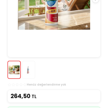
Henüz değerlendirme yok
264,50
TL