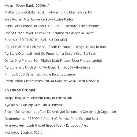
Xiaomi Power Bank 10000mAh
MyBalliStore Galaksi Baskılı iPhone 16 Pro Max Telefon Kılıfı
Yves Rocher Mon Evidence EDP- Kadın Parfüm
Lelas Lelas Prime 38 Cool EDP 55 ML – Oryantal Erkek Parfümü
levent Fırsat Paketi Bebek Bezi 7 Numara Xxlarge 40 Adet
Sleepy YÜZEY TEMİZLİK HAVLUSU 100 ADET
UFUK HOME Milas 211 Masalı Siyah Fermuarlı Bahçe Balkon Takımı
AyrStore Otomatik Kedi Su Pınarı Ultra Sessiz Kedi Su Sebili
Delta 10 lu Pilates Seti Pilates Matı Pilates Topu Pilates Lastiği
AyrStore Saç Düzleştirici Ve Maşa İkili Saç Şekillendirici
Philips 5000 Serisi Islak Kuru Robot Süpürge
Royal Canin Motherbaby Cat 34 Anne Ve Yavru Kedi Maması
En Favori Ürünler
İsego Emoji Yumurtlayan Kurşun Kalem 4'lü
Ayakkabılık Ahşap Çubuklu 4 Bölmeli
2 Katlı Banyo Kozmetik Takı Düzenleyici Baharatlık Çok Amaçlı Organizer
Besinistanbul PSSPOR 2 Adet 3KG Pembe Renk Dambıl Seti
Formeya Fermuarlı 6 Adet Beyaz Yastık Koruyucu Alez
İnci Ağda Spatula 100lü