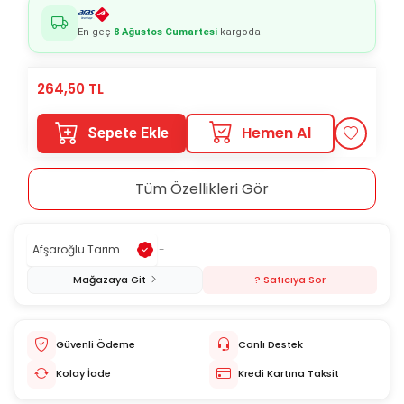
En geç
8 Ağustos Cumartesi
kargoda
264,50
TL
Hemen Al
Sepete Ekle
Tüm Özellikleri Gör
Afşaroğlu Tarım...
-
Mağazaya Git
? Satıcıya Sor
Güvenli Ödeme
Canlı Destek
Kolay İade
Kredi Kartına Taksit