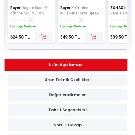
Bayer
Haşere İlacı (K-
Bayer
K-Othrine
ZONAX
Köpek
othrine 500 ML) X 2
Kullanıma Hazır Spray
Damla 10- 20 
Adet (Kullanıma Hazır,
Hasere Ilaci 500 ml
ML X 2 Adet
☆
☆
☆
☆
☆
(
0
)
☆
☆
☆
☆
☆
(
0
)
☆
☆
☆
☆
☆
(
0
)
Kokusu
""YENİ ÜRÜN""
Kargo Bedava
Kargo Bedava
Kargo Bedav
624,50
TL
349,50
TL
539,50
TL
Ürün Açıklaması
Ürün Teknik Özellikleri
Değerlendirmeler
Taksit Seçenekleri
Soru - Cevap