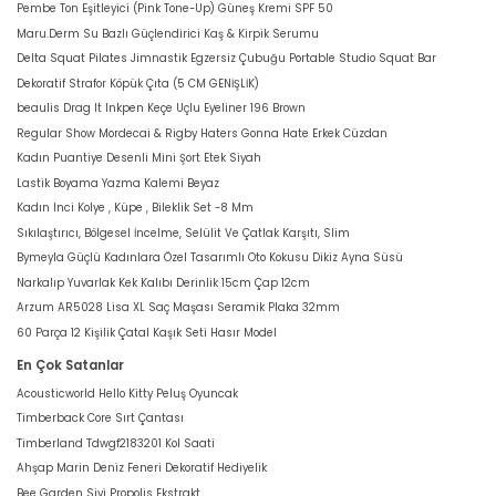
Pembe Ton Eşitleyici (Pink Tone-Up) Güneş Kremi SPF 50
Maru.Derm Su Bazlı Güçlendirici Kaş & Kirpik Serumu
Delta Squat Pilates Jimnastik Egzersiz Çubuğu Portable Studio Squat Bar
Dekoratif Strafor Köpük Çıta (5 CM GENİŞLİK)
beaulis Drag It Inkpen Keçe Uçlu Eyeliner 196 Brown
Regular Show Mordecai & Rigby Haters Gonna Hate Erkek Cüzdan
Kadın Puantiye Desenli Mini Şort Etek Siyah
Lastik Boyama Yazma Kalemi Beyaz
Kadın Inci Kolye , Küpe , Bileklik Set -8 Mm
Sıkılaştırıcı, Bölgesel İncelme, Selülit Ve Çatlak Karşıtı, Slim
Bymeyla Güçlü Kadınlara Özel Tasarımlı Oto Kokusu Dikiz Ayna Süsü
Narkalıp Yuvarlak Kek Kalıbı Derinlik 15cm Çap 12cm
Arzum AR5028 Lisa XL Saç Maşası Seramik Plaka 32mm
60 Parça 12 Kişilik Çatal Kaşık Seti Hasır Model
En Çok Satanlar
Acousticworld Hello Kitty Peluş Oyuncak
Timberback Core Sırt Çantası
Timberland Tdwgf2183201 Kol Saati
Ahşap Marin Deniz Feneri Dekoratif Hediyelik
Bee Garden Sivi Propolis Ekstrakt