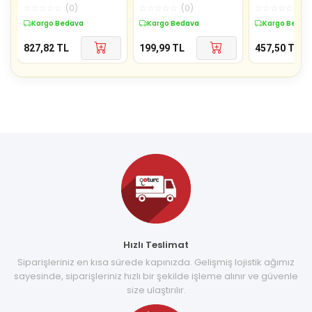
Öldürücü Ciz Raket
Mekanlar İçin 
☆
☆
☆
☆
☆
(
0
)
☆
☆
☆
☆
☆
(
0
)
☆
☆
☆
☆
☆
(
0
)
Ayak Aparatli - Ça
Sinek Öldürücü
Kargo Bedava
Kargo Bedava
Kargo Bedav
827,82
TL
199,99
TL
457,50
TL
Hızlı Teslimat
Siparişleriniz en kısa sürede kapınızda. Gelişmiş lojistik ağımız
sayesinde, siparişleriniz hızlı bir şekilde işleme alınır ve güvenle
size ulaştırılır.