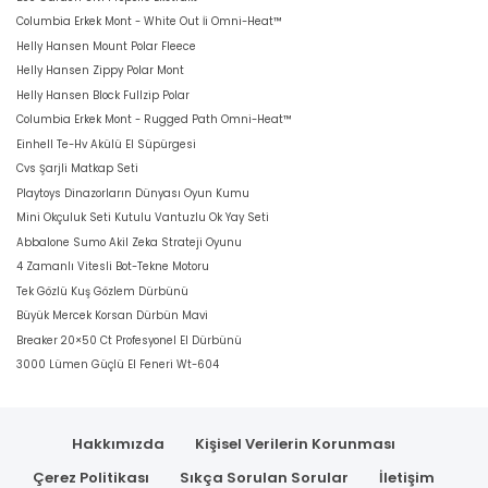
Columbia Erkek Mont - White Out İi Omni-Heat™
Helly Hansen Mount Polar Fleece
Helly Hansen Zippy Polar Mont
Helly Hansen Block Fullzip Polar
Columbia Erkek Mont - Rugged Path Omni-Heat™
Einhell Te-Hv Akülü El Süpürgesi
Cvs Şarjli Matkap Seti
Playtoys Dinazorların Dünyası Oyun Kumu
Mini Okçuluk Seti Kutulu Vantuzlu Ok Yay Seti
Abbalone Sumo Akil Zeka Strateji Oyunu
4 Zamanlı Vitesli Bot-Tekne Motoru
Tek Gözlü Kuş Gözlem Dürbünü
Büyük Mercek Korsan Dürbün Mavi
Breaker 20×50 Ct Profesyonel El Dürbünü
3000 Lümen Güçlü El Feneri Wt-604
Hakkımızda
Kişisel Verilerin Korunması
Çerez Politikası
Sıkça Sorulan Sorular
İletişim