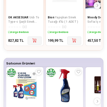
OK AKSESUAR
Usb To
Bion
Yapışkan Sinek
Woody Sofia
Type-c Şarjli Si̇nek
Tuzağı 4'lü ( 1 ADET )
Sofia İç ve Dı
Öldürücü Ciz Raket
Mekanlar İçin 
☆
☆
☆
☆
☆
(
0
)
☆
☆
☆
☆
☆
(
0
)
☆
☆
☆
☆
☆
(
0
)
Ayak Aparatli - Ça
Sinek Öldürücü
Kargo Bedava
Kargo Bedava
Kargo Bedav
827,82
TL
199,99
TL
457,50
TL
Satıcının Ürünleri