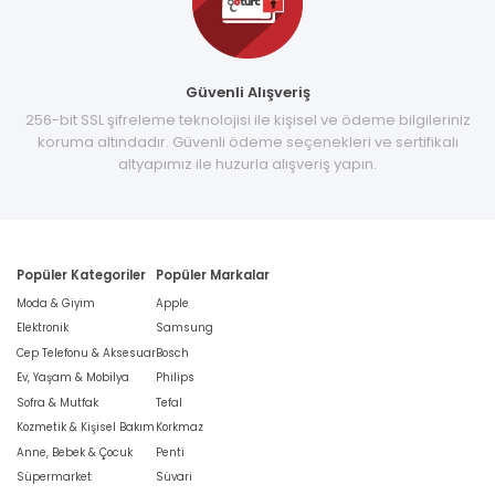
Güvenli Alışveriş
256-bit SSL şifreleme teknolojisi ile kişisel ve ödeme bilgileriniz
koruma altındadır. Güvenli ödeme seçenekleri ve sertifikalı
altyapımız ile huzurla alışveriş yapın.
Popüler Kategoriler
Popüler Markalar
Moda & Giyim
Apple
Elektronik
Samsung
Cep Telefonu & Aksesuar
Bosch
Ev, Yaşam & Mobilya
Philips
Sofra & Mutfak
Tefal
Kozmetik & Kişisel Bakım
Korkmaz
Anne, Bebek & Çocuk
Penti
Süpermarket
Süvari