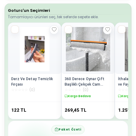
Goturc'un Seçimleri
Tamamlayıcı ürünleri seç, tek seferde sepete ekle.
Derz Ve Detay Temizlik
360 Derece Oynar Çift
İthalat® 
Fırçası
Başlıklı Çekçek Cam
ve Fayansl
☆
☆
☆
☆
☆
(
0
)
☆
☆
☆
☆
☆
(
0
)
☆
☆
☆
☆
☆
Temizleme Aparatı
Amaçlı Ele
Fırçası
Kargo Bedava
Kargo B
122
TL
269,45
TL
1.251,3
Paket Özeti