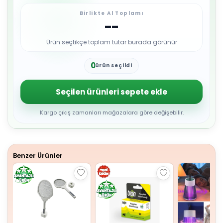
Birlikte Al Toplamı
--
Ürün seçtikçe toplam tutar burada görünür
0
ürün seçildi
1
2
3
Seçilen ürünleri sepete ekle
4
5
6
Kargo çıkış zamanları mağazalara göre değişebilir.
7
8
9
Benzer Ürünler