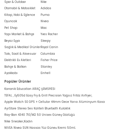
Spor & Outdoor
Nike
Otomobil & Motosiklet
Adidas
Kitap, Hobi & Eğlence
Puma
Oyuncak
Nivea
Pet Shop
Mac
Yapı Market & Bahçe
Yves Rocher
Beyaz Eşya
Sleepy
Sağlık & Medikal Ürünler
Royal Canin
Takı, Saat & Aksesuar
Columbia
Elektrikli Ev Aletleri
Fisher Price
Bahçe & Balkon
Stanley
Ayakkabı
Einhell
Popüler Ürünler
Kanonik Education ARAÇ ŞEMSİYESİ
TEFAL , Ey505d Easy Fry & Grill Precision Yağsız Fritöz Airfryer,
Apple Watch SE GPS + Cellular 44mm Gece Yarısı Alüminyum Kasa
AyrStore Stereo Ses Kaliteli Bluetooth Kulaklık
Ray-Ban 4340 710/M2 50 Unisex Güneş Gözlüğü
Nike Sneaker,Kadın
NIVEA Nivea SUN Hassas Yüz Güneş Kremi 50ml,