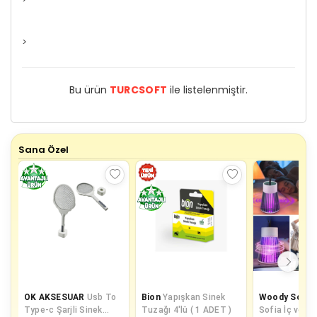
>
Bu ürün
TURCSOFT
ile listelenmiştir.
Sana Özel
OK AKSESUAR
Usb To
Bion
Yapışkan Sinek
Woody Sofia
Type-c Şarjli Si̇nek
Tuzağı 4'lü ( 1 ADET )
Sofia İç ve Dı