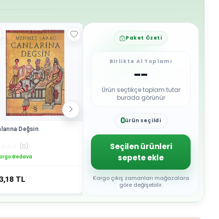
Paket Özeti
Birlikte Al Toplamı
--
Ürün seçtikçe toplam tutar
burada görünür
0
ürün seçildi
1
larına Değsin
İstanbul Sende Kalsın
Uzam ve 
2
3
Seçilen ürünleri
☆
☆
☆
☆
(
0
)
☆
☆
☆
☆
☆
(
0
)
☆
☆
☆
☆
☆
4
sepete ekle
argo Bedava
Kargo Bedava
Kargo B
5
6
7
Kargo çıkış zamanları mağazalara
3,18
TL
449,11
TL
383,18
8
göre değişebilir.
9