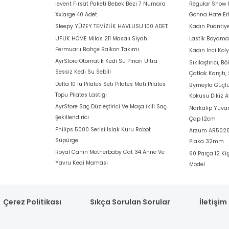
levent Fırsat Paketi Bebek Bezi 7 Numara
Regular Show 
Xxlarge 40 Adet
Gonna Hate E
Sleepy YÜZEY TEMİZLİK HAVLUSU 100 ADET
Kadın Puantiye
UFUK HOME Milas 211 Masalı Siyah
Lastik Boyam
Fermuarlı Bahçe Balkon Takımı
Kadın Inci Koly
AyrStore Otomatik Kedi Su Pınarı Ultra
Sıkılaştırıcı, B
Sessiz Kedi Su Sebili
Çatlak Karşıtı,
Delta 10 lu Pilates Seti Pilates Matı Pilates
Bymeyla Güçlü 
Topu Pilates Lastiği
Kokusu Dikiz 
AyrStore Saç Düzleştirici Ve Maşa İkili Saç
Narkalıp Yuvar
Şekillendirici
Çap 12cm
Philips 5000 Serisi Islak Kuru Robot
Arzum AR5028 
Süpürge
Plaka 32mm
Royal Canin Motherbaby Cat 34 Anne Ve
60 Parça 12 Kiş
Yavru Kedi Maması
Model
Çerez Politikası
Sıkça Sorulan Sorular
İletişim