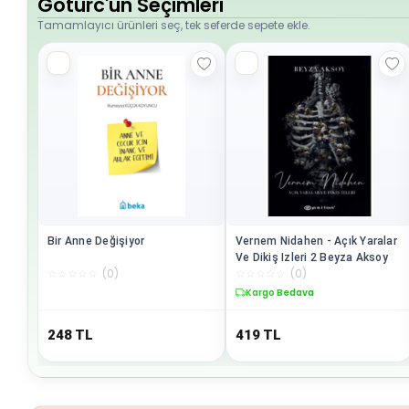
Goturc'un Seçimleri
Tamamlayıcı ürünleri seç, tek seferde sepete ekle.
Bir Anne Değişiyor
Vernem Nidahen - Açık Yaralar
Ve Dikiş Izleri 2 Beyza Aksoy
☆
☆
☆
☆
☆
(
0
)
☆
☆
☆
☆
☆
(
0
)
Kargo Bedava
248
TL
419
TL