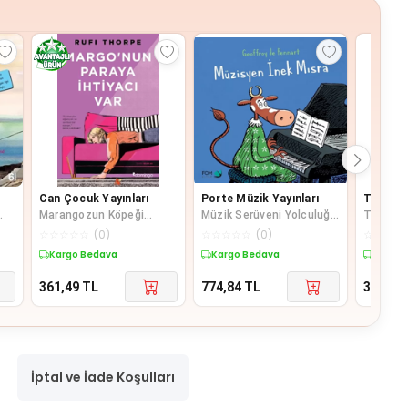
Can Çocuk Yayınları
Porte Müzik Yayınları
Timaş 
Marangozun Köpeği
Müzik Serüveni Yolculuğa
Türkiye'
Kaştanka
Hazırlık A
Levent 
☆
☆
☆
☆
☆
(
0
)
☆
☆
☆
☆
☆
(
0
)
☆
☆
☆
☆
Kargo Bedava
Kargo Bedava
Kargo 
361,49
TL
774,84
TL
317,25
İptal ve İade Koşulları