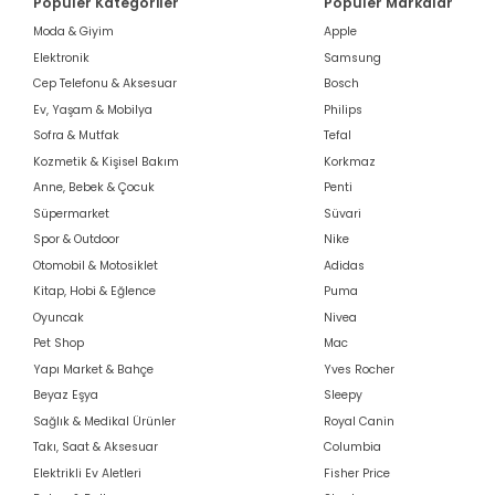
Popüler Kategoriler
Popüler Markalar
Moda & Giyim
Apple
Elektronik
Samsung
Cep Telefonu & Aksesuar
Bosch
Ev, Yaşam & Mobilya
Philips
Sofra & Mutfak
Tefal
Kozmetik & Kişisel Bakım
Korkmaz
Anne, Bebek & Çocuk
Penti
Süpermarket
Süvari
Spor & Outdoor
Nike
Otomobil & Motosiklet
Adidas
Kitap, Hobi & Eğlence
Puma
Oyuncak
Nivea
Pet Shop
Mac
Yapı Market & Bahçe
Yves Rocher
Beyaz Eşya
Sleepy
Sağlık & Medikal Ürünler
Royal Canin
Takı, Saat & Aksesuar
Columbia
Elektrikli Ev Aletleri
Fisher Price