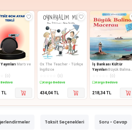
Yayınları
Martı ve
Ox The Teacher - Türkçe
İş Bankası Kültür
İngilizce
Yayınları
Büyük Balina
Macerası-Deniz
☆
☆
(
0
)
☆
☆
☆
☆
☆
(
0
)
☆
☆
☆
☆
☆
(
0
)
Hikayeleri-İlk Okuma
 Bedava
Kargo Bedava
Kargo Bedava
Kitaplarım
1
TL
434,04
TL
218,34
TL
erlendirmeler
Taksit Seçenekleri
Soru - Cevap