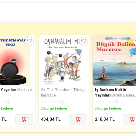
Yayınları
Martı ve
Ox The Teacher - Türkçe
İş Bankası Kültür
İngilizce
Yayınları
Büyük Balina
Macerası-Deniz
☆
☆
(
0
)
☆
☆
☆
☆
☆
(
0
)
☆
☆
☆
☆
☆
(
0
)
Hikayeleri-İlk Okuma
 Bedava
Kargo Bedava
Kargo Bedava
Kitaplarım
1
TL
434,04
TL
218,34
TL