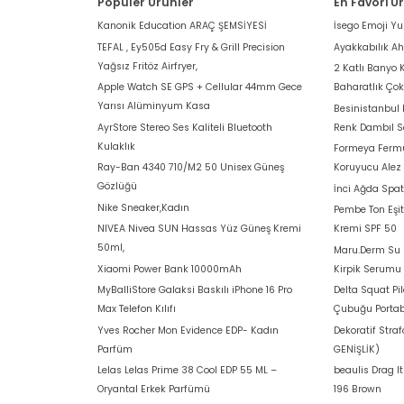
Popüler Ürünler
En Favori Ü
Kanonik Education ARAÇ ŞEMSİYESİ
İsego Emoji Y
TEFAL , Ey505d Easy Fry & Grill Precision
Ayakkabılık A
Yağsız Fritöz Airfryer,
2 Katlı Banyo 
Apple Watch SE GPS + Cellular 44mm Gece
Baharatlık Ço
Yarısı Alüminyum Kasa
Besinistanbul
AyrStore Stereo Ses Kaliteli Bluetooth
Renk Dambıl S
Kulaklık
Formeya Fermu
Ray-Ban 4340 710/M2 50 Unisex Güneş
Koruyucu Alez
Gözlüğü
İnci Ağda Spat
Nike Sneaker,Kadın
Pembe Ton Eşit
NIVEA Nivea SUN Hassas Yüz Güneş Kremi
Kremi SPF 50
50ml,
Maru.Derm Su B
Xiaomi Power Bank 10000mAh
Kirpik Serumu
MyBalliStore Galaksi Baskılı iPhone 16 Pro
Delta Squat Pi
Max Telefon Kılıfı
Çubuğu Portab
Yves Rocher Mon Evidence EDP- Kadın
Dekoratif Stra
Parfüm
GENİŞLİK)
Lelas Lelas Prime 38 Cool EDP 55 ML –
beaulis Drag I
Oryantal Erkek Parfümü
196 Brown