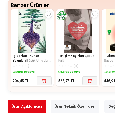
Benzer Ürünler
İş Bankası Kültür
İletişim Yayınları
Çocuk
Tudem 
Yayınları
Büyük Umutlar-
Kalbi
Savaş
Kısaltılmış Metin
☆
☆
☆
☆
☆
(
0
)
☆
☆
☆
☆
☆
(
0
)
☆
☆
☆
Kargo Bedava
Kargo Bedava
Kargo
204,45
TL
568,73
TL
446,9
Ürün Açıklaması
Ürün Teknik Özellikleri
Değ