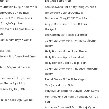
rünler
En Çok Satanlar
umurtlayan Kurşun Kalem 4'lü
Acousticworld Hello Kitty Peluş Oyuncak
hşap Çubuklu 4 Bölmeli
Timberback Core Sırt Çantası
Kozmetik Takı Düzenleyici
Timberland Tdwgf2183201 Kol Saati
k Amaçlı Organizer
Ahşap Marin Deniz Feneri Dekoratif
 PSSPOR 2 Adet 3KG Pembe
Hediyelik
eti
Bee Garden Sivi Propolis Ekstrakt
arlı 6 Adet Beyaz Yastık
Columbia Erkek Mont - White Out İi Omni-
Heat™
ula 100lü
Helly Hansen Mount Polar Fleece
leyici (Pink Tone-Up) Güneş
Helly Hansen Zippy Polar Mont
Helly Hansen Block Fullzip Polar
azlı Güçlendirici Kaş &
Columbia Erkek Mont - Rugged Path Omni-
Heat™
lates Jimnastik Egzersiz
Einhell Te-Hv Akülü El Süpürgesi
le Studio Squat Bar
Cvs Şarjli Matkap Seti
for Köpük Çıta (5 CM
Playtoys Dinazorların Dünyası Oyun Kumu
Mini Okçuluk Seti Kutulu Vantuzlu Ok Yay
t Inkpen Keçe Uçlu Eyeliner
Seti
Abbalone Sumo Akil Zeka Strateji Oyunu