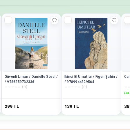
Güvenli Liman / Danielle Steel /
Ikinci El Umutlar / Figen Şahin /
Can
/ 9786259732336
/ 9789944829564
☆
☆
☆
☆
☆
(
0
)
☆
☆
☆
☆
☆
(
0
)
☆
K
299
TL
139
TL
38