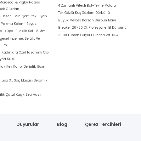
Mordecai & Rigby Haters
4 Zamanlı Vitesli Bot-Tekne Motoru
rkek Cüzdan
Tek Gözlü Kuş Gözlem Dürbünü
 Desenli Mini Şort Etek Siyah
Büyük Mercek Korsan Dürbün Mavi
a Yazma Kalemi Beyaz
Breaker 20×50 Ct Profesyonel El Dürbünü
e , Küpe , Bileklik Set -8 Mm
3000 Lümen Güçlü El Feneri Wt-604
ölgesel İncelme, Selülit Ve
 Slim
Kadınlara Özel Tasarımlı Oto
Ayna Süsü
lak Kek Kalıbı Derinlik 15cm
Lisa XL Saç Maşası Seramik
ilik Çatal Kaşık Seti Hasır
Duyurular
Blog
Çerez Tercihleri