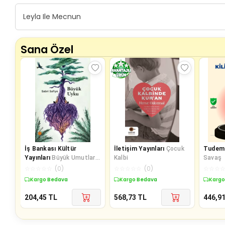
Leyla Ile Mecnun
Sana Özel
İş Bankası Kültür
İletişim Yayınları
Çocuk
Tudem 
Yayınları
Büyük Umutlar-
Kalbi
Savaş
Kısaltılmış Metin
☆
☆
☆
☆
☆
(
0
)
☆
☆
☆
☆
☆
(
0
)
☆
☆
☆
Kargo Bedava
Kargo Bedava
Kargo
204,45
TL
568,73
TL
446,9