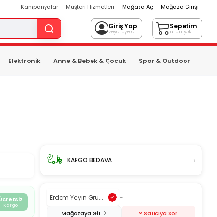
Kampanyalar
Müşteri Hizmetleri
Mağaza Aç
Mağaza Girişi
Giriş Yap
Sepetim
veya üye ol
ürün yok
Elektronik
Anne & Bebek & Çocuk
Spor & Outdoor
›
KARGO BEDAVA
Erdem Yayın Gru...
-
Ücretsiz
Kargo
Mağazaya Git
? Satıcıya Sor