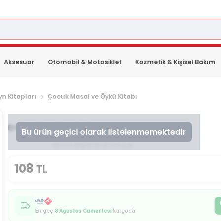
Aksesuar
Otomobil & Motosiklet
Kozmetik & Kişisel Bakım
n Kitapları
Çocuk Masal ve Öykü Kitabı
Erdem Çocuk
Leyla Ile Mecnun
Bu ürün geçici olarak listelenmemektedir
Henüz değerlendirme yok
108
TL
En geç
8 Ağustos Cumartesi
kargoda