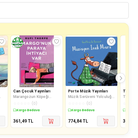
Can Çocuk Yayınları
Porte Müzik Yayınları
Timaş 
Marangozun Köpeği
Müzik Serüveni Yolculuğa
Türkiye'
Kaştanka
Hazırlık A
Levent 
☆
☆
☆
☆
☆
(
0
)
☆
☆
☆
☆
☆
(
0
)
☆
☆
☆
☆
Kargo Bedava
Kargo Bedava
Kargo 
361,49
TL
774,84
TL
317,25