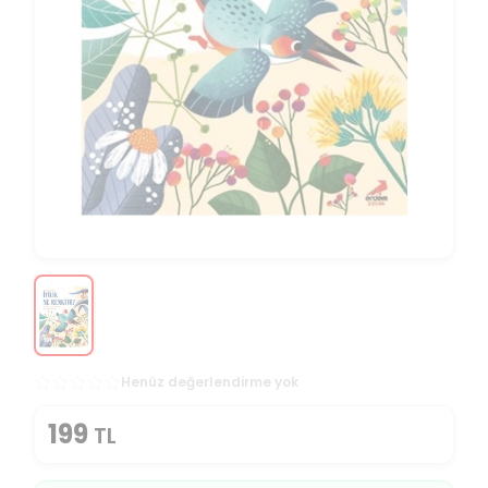
Henüz değerlendirme yok
199
TL