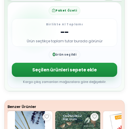
Paket Özeti
Birlikte Al Toplamı
--
Ürün seçtikçe toplam tutar burada görünür
0
ürün seçildi
1
2
3
Seçilen ürünleri sepete ekle
4
5
6
Kargo çıkış zamanları mağazalara göre değişebilir.
7
8
9
Benzer Ürünler