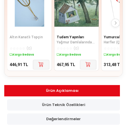
Altın Kanatlı Topçin
Tudem Yayınları
Yumurcak Yay
Yağmur Damlalarından
Harfler (Çizer
Kolye
Silerim) - Kal
☆
☆
☆
☆
☆
(
0
)
☆
☆
☆
☆
☆
(
0
)
☆
☆
☆
☆
☆
(
0
)
Hediyeli
Kargo Bedava
Kargo Bedava
Kargo Bedav
446,91
TL
467,95
TL
313,48
TL
Ürün Açıklaması
Ürün Teknik Özellikleri
Değerlendirmeler