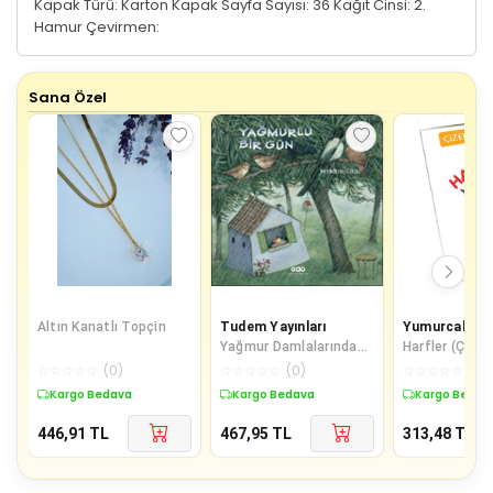
Kapak Türü: Karton Kapak Sayfa Sayısı: 36 Kağıt Cinsi: 2.
Hamur Çevirmen:
Sana Özel
Altın Kanatlı Topçin
Tudem Yayınları
Yumurcak Yay
Yağmur Damlalarından
Harfler (Çizer
Kolye
Silerim) - Kal
☆
☆
☆
☆
☆
(
0
)
☆
☆
☆
☆
☆
(
0
)
☆
☆
☆
☆
☆
(
0
)
Hediyeli
Kargo Bedava
Kargo Bedava
Kargo Bedav
446,91
TL
467,95
TL
313,48
TL