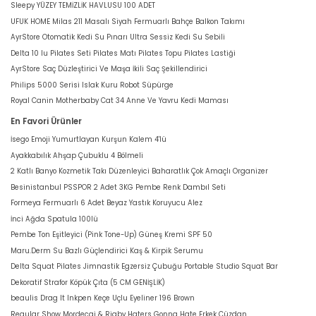
Sleepy YÜZEY TEMİZLİK HAVLUSU 100 ADET
UFUK HOME Milas 211 Masalı Siyah Fermuarlı Bahçe Balkon Takımı
AyrStore Otomatik Kedi Su Pınarı Ultra Sessiz Kedi Su Sebili
Delta 10 lu Pilates Seti Pilates Matı Pilates Topu Pilates Lastiği
AyrStore Saç Düzleştirici Ve Maşa İkili Saç Şekillendirici
Philips 5000 Serisi Islak Kuru Robot Süpürge
Royal Canin Motherbaby Cat 34 Anne Ve Yavru Kedi Maması
En Favori Ürünler
İsego Emoji Yumurtlayan Kurşun Kalem 4'lü
Ayakkabılık Ahşap Çubuklu 4 Bölmeli
2 Katlı Banyo Kozmetik Takı Düzenleyici Baharatlık Çok Amaçlı Organizer
Besinistanbul PSSPOR 2 Adet 3KG Pembe Renk Dambıl Seti
Formeya Fermuarlı 6 Adet Beyaz Yastık Koruyucu Alez
İnci Ağda Spatula 100lü
Pembe Ton Eşitleyici (Pink Tone-Up) Güneş Kremi SPF 50
Maru.Derm Su Bazlı Güçlendirici Kaş & Kirpik Serumu
Delta Squat Pilates Jimnastik Egzersiz Çubuğu Portable Studio Squat Bar
Dekoratif Strafor Köpük Çıta (5 CM GENİŞLİK)
beaulis Drag It Inkpen Keçe Uçlu Eyeliner 196 Brown
Regular Show Mordecai & Rigby Haters Gonna Hate Erkek Cüzdan