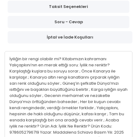
Taksit Seçenekleri
Soru - Cevap
İptal ve İade Koşulları
İyiliğin bir rengi olabilir mi? Kitabımızın kahramanı
Yalıçapkını’nın en merak ettiği soru: İyilik ne renktir?
Karşılaştığı kuşlara bu soruyu sorar.; Önce Kanarya ile
karşılaşır.; Kanarya altın rengi kanatlarını çırparak iyiliğin
sarı renk olduğunu söyler.; Güneş’in şefkatle Dünya’mızı
ısıttığını ve başakları büyüttüğünü belirtir.; Karga iyiliğin siyah
olduğunu söyler.; Gecenin merhamet ve nezaketle
Dünya’mızı örttüğünden bahseder.; Her bir kuşun cevabı
kendi rengindedir, verdiği örnekler farklıdır.; Yalıçapkını,
hepsinin de haklı olduğunu düşünür, kafası karışır.; Tam bu
esnada karşılaştığı biri ona aradığı cevabı verir.; Acaba
iyilik ne renktir? Ürün Adı: İyilik Ne Renktir? Ürün Kodu:
9786052796719 Yazar: Maddalena Schiavo Basım Yılı: 2025