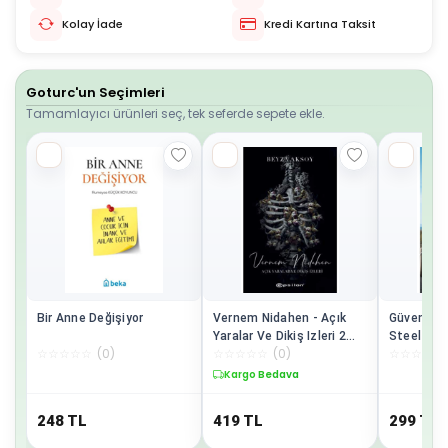
Kolay İade
Kredi Kartına Taksit
Goturc'un Seçimleri
Tamamlayıcı ürünleri seç, tek seferde sepete ekle.
Bir Anne Değişiyor
Vernem Nidahen - Açık
Güvenli Li
Yaralar Ve Dikiş Izleri 2
Steel / /
☆
☆
☆
☆
☆
(
0
)
☆
☆
☆
☆
☆
(
0
)
☆
☆
☆
☆
☆
Beyza Aksoy
Kargo Bedava
248
TL
419
TL
299
TL