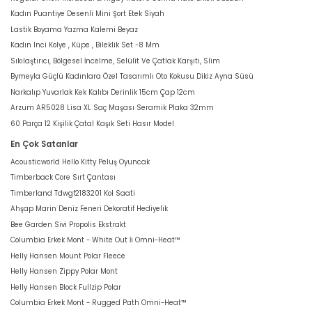
Kadın Puantiye Desenli Mini Şort Etek Siyah
Lastik Boyama Yazma Kalemi Beyaz
Kadın Inci Kolye , Küpe , Bileklik Set -8 Mm
Sıkılaştırıcı, Bölgesel İncelme, Selülit Ve Çatlak Karşıtı, Slim
Bymeyla Güçlü Kadınlara Özel Tasarımlı Oto Kokusu Dikiz Ayna Süsü
Narkalıp Yuvarlak Kek Kalıbı Derinlik 15cm Çap 12cm
Arzum AR5028 Lisa XL Saç Maşası Seramik Plaka 32mm
60 Parça 12 Kişilik Çatal Kaşık Seti Hasır Model
En Çok Satanlar
Acousticworld Hello Kitty Peluş Oyuncak
Timberback Core Sırt Çantası
Timberland Tdwgf2183201 Kol Saati
Ahşap Marin Deniz Feneri Dekoratif Hediyelik
Bee Garden Sivi Propolis Ekstrakt
Columbia Erkek Mont - White Out İi Omni-Heat™
Helly Hansen Mount Polar Fleece
Helly Hansen Zippy Polar Mont
Helly Hansen Block Fullzip Polar
Columbia Erkek Mont - Rugged Path Omni-Heat™