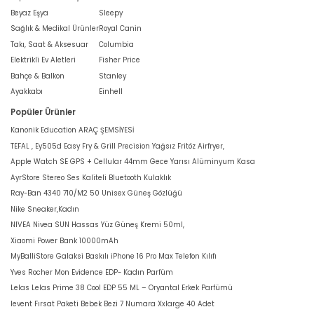
Beyaz Eşya
Sleepy
Sağlık & Medikal Ürünler
Royal Canin
Takı, Saat & Aksesuar
Columbia
Elektrikli Ev Aletleri
Fisher Price
Bahçe & Balkon
Stanley
Ayakkabı
Einhell
Popüler Ürünler
Kanonik Education ARAÇ ŞEMSİYESİ
TEFAL , Ey505d Easy Fry & Grill Precision Yağsız Fritöz Airfryer,
Apple Watch SE GPS + Cellular 44mm Gece Yarısı Alüminyum Kasa
AyrStore Stereo Ses Kaliteli Bluetooth Kulaklık
Ray-Ban 4340 710/M2 50 Unisex Güneş Gözlüğü
Nike Sneaker,Kadın
NIVEA Nivea SUN Hassas Yüz Güneş Kremi 50ml,
Xiaomi Power Bank 10000mAh
MyBalliStore Galaksi Baskılı iPhone 16 Pro Max Telefon Kılıfı
Yves Rocher Mon Evidence EDP- Kadın Parfüm
Lelas Lelas Prime 38 Cool EDP 55 ML – Oryantal Erkek Parfümü
levent Fırsat Paketi Bebek Bezi 7 Numara Xxlarge 40 Adet