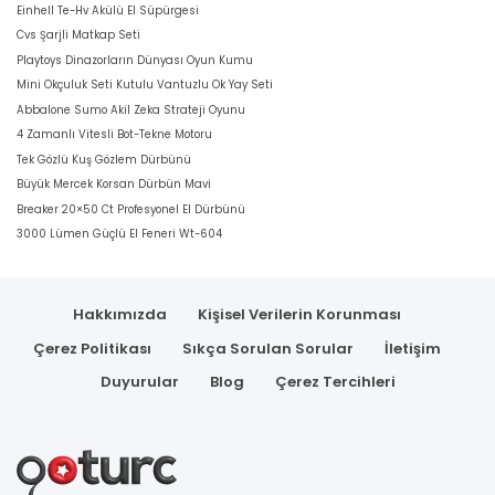
Einhell Te-Hv Akülü El Süpürgesi
Cvs Şarjli Matkap Seti
Playtoys Dinazorların Dünyası Oyun Kumu
Mini Okçuluk Seti Kutulu Vantuzlu Ok Yay Seti
Abbalone Sumo Akil Zeka Strateji Oyunu
4 Zamanlı Vitesli Bot-Tekne Motoru
Tek Gözlü Kuş Gözlem Dürbünü
Büyük Mercek Korsan Dürbün Mavi
Breaker 20×50 Ct Profesyonel El Dürbünü
3000 Lümen Güçlü El Feneri Wt-604
Hakkımızda
Kişisel Verilerin Korunması
Çerez Politikası
Sıkça Sorulan Sorular
İletişim
Duyurular
Blog
Çerez Tercihleri