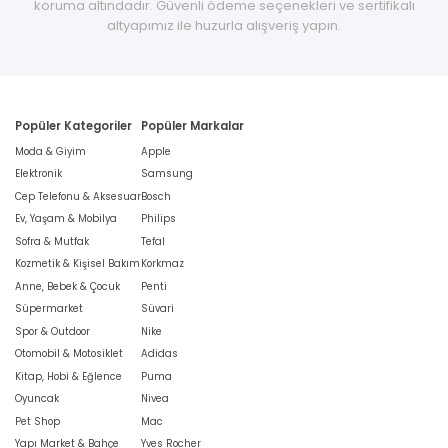
koruma altındadır. Güvenli ödeme seçenekleri ve sertifikalı
altyapımız ile huzurla alışveriş yapın.
Popüler Kategoriler
Popüler Markalar
Moda & Giyim
Apple
Elektronik
Samsung
Cep Telefonu & Aksesuar
Bosch
Ev, Yaşam & Mobilya
Philips
Sofra & Mutfak
Tefal
Kozmetik & Kişisel Bakım
Korkmaz
Anne, Bebek & Çocuk
Penti
Süpermarket
Süvari
Spor & Outdoor
Nike
Otomobil & Motosiklet
Adidas
Kitap, Hobi & Eğlence
Puma
Oyuncak
Nivea
Pet Shop
Mac
Yapı Market & Bahçe
Yves Rocher