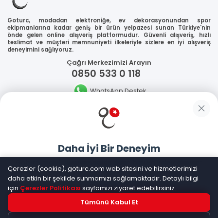
Goturc, modadan elektroniğe, ev dekorasyonundan spor
ekipmanlarına kadar geniş bir ürün yelpazesi sunan Türkiye'nin
önde gelen online alışveriş platformudur. Güvenli alışveriş, hızlı
teslimat ve müşteri memnuniyeti ilkeleriyle sizlere en iyi alışveriş
deneyimini sağlıyoruz.
Çağrı Merkezimizi Arayın
0850 533 0 118
WhatsApp Destek
Güvenliğiniz
Daha İyi Bir Deneyim
Sosyal Medya
Goturc mobil uygulamasıyla daha hızlı ve kolay alışveriş
Çerezler (cookie), goturc.com web sitesini ve hizmetlerimizi
yapın
daha etkin bir şekilde sunmamızı sağlamaktadır. Detaylı bilgi
için
Çerezler Politikası
sayfamızı ziyaret edebilirsiniz.
Mobil Uygulamalarımız
Tümünü Kabul Et
Hemen Dene!