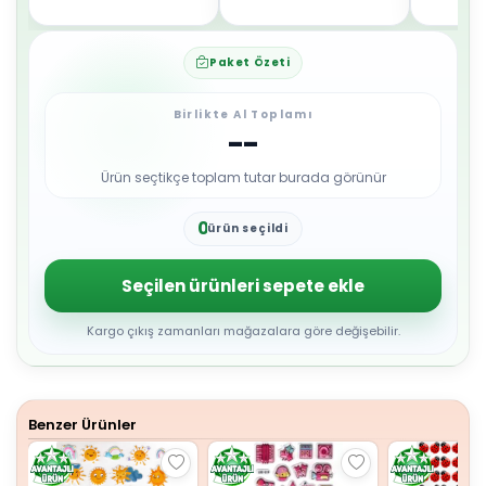
Paket Özeti
Birlikte Al Toplamı
--
Ürün seçtikçe toplam tutar burada görünür
0
ürün seçildi
1
2
3
Seçilen ürünleri sepete ekle
4
5
6
Kargo çıkış zamanları mağazalara göre değişebilir.
7
8
9
Benzer Ürünler