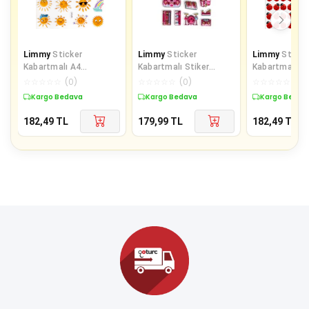
Limmy
Sticker
Limmy
Sticker
Limmy
Sticke
Kabartmalı A4
Kabartmalı Stiker
Kabartmalı A
Boyutunda Stiker
Defter Planlayıcı Etiket
boyutunda St
☆
☆
☆
☆
☆
(
0
)
☆
☆
☆
☆
☆
(
0
)
☆
☆
☆
☆
☆
(
0
)
Defter, Planlayıcı
(Lde019)-19x9c
Defter, planla
Kargo Bedava
Kargo Bedava
Kargo Bedav
Etiket-
182,49
TL
179,99
TL
182,49
TL