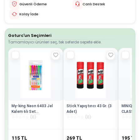
Güvenli Ödeme
Canlı Destek
Kolay İade
Goturc'un Seçimleri
Tamamlayıcı ürünleri seç, tek seferde sepete ekle.
My-king Neon 6403 Jel
Stick Yapıştırıcı 43 Gr. (3
MINIQ CI
Kalem 6lı Set
Adet)
CLASSIC 
☆
☆
☆
☆
☆
(
0
)
☆
☆
☆
☆
☆
(
0
)
☆
☆
☆
☆
☆
Pe02227jkoon6
OYUNCAK
115
TL
269
TL
195
TL