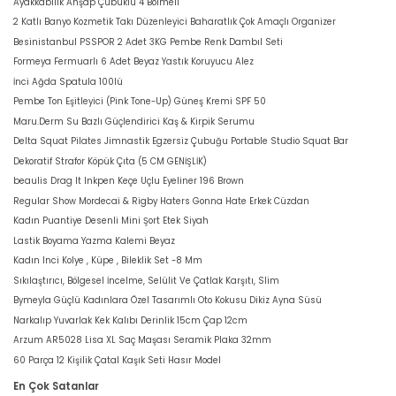
Ayakkabılık Ahşap Çubuklu 4 Bölmeli
2 Katlı Banyo Kozmetik Takı Düzenleyici Baharatlık Çok Amaçlı Organizer
Besinistanbul PSSPOR 2 Adet 3KG Pembe Renk Dambıl Seti
Formeya Fermuarlı 6 Adet Beyaz Yastık Koruyucu Alez
İnci Ağda Spatula 100lü
Pembe Ton Eşitleyici (Pink Tone-Up) Güneş Kremi SPF 50
Maru.Derm Su Bazlı Güçlendirici Kaş & Kirpik Serumu
Delta Squat Pilates Jimnastik Egzersiz Çubuğu Portable Studio Squat Bar
Dekoratif Strafor Köpük Çıta (5 CM GENİŞLİK)
beaulis Drag It Inkpen Keçe Uçlu Eyeliner 196 Brown
Regular Show Mordecai & Rigby Haters Gonna Hate Erkek Cüzdan
Kadın Puantiye Desenli Mini Şort Etek Siyah
Lastik Boyama Yazma Kalemi Beyaz
Kadın Inci Kolye , Küpe , Bileklik Set -8 Mm
Sıkılaştırıcı, Bölgesel İncelme, Selülit Ve Çatlak Karşıtı, Slim
Bymeyla Güçlü Kadınlara Özel Tasarımlı Oto Kokusu Dikiz Ayna Süsü
Narkalıp Yuvarlak Kek Kalıbı Derinlik 15cm Çap 12cm
Arzum AR5028 Lisa XL Saç Maşası Seramik Plaka 32mm
60 Parça 12 Kişilik Çatal Kaşık Seti Hasır Model
En Çok Satanlar