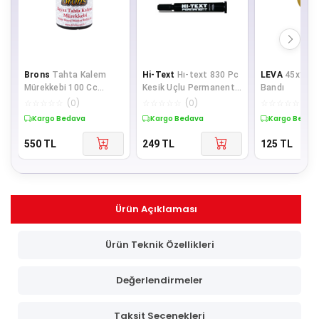
Brons
Tahta Kalem
Hi-Text
Hı-text 830 Pc
LEVA
45x100 
Mürekkebi 100 Cc
Kesik Uçlu Permanent
Bandı
Kırmızı Tahta Kalem
Marker Koli Kalemi 3
☆
☆
☆
☆
☆
(
0
)
☆
☆
☆
☆
☆
(
0
)
☆
☆
☆
☆
☆
(
0
)
Mürekkebi (6 LI
Renk
Kargo Bedava
Kargo Bedava
Kargo Bedav
550
TL
249
TL
125
TL
Ürün Açıklaması
Ürün Teknik Özellikleri
Değerlendirmeler
Taksit Seçenekleri