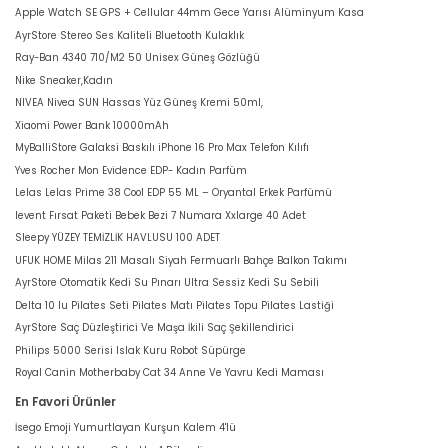
Apple Watch SE GPS + Cellular 44mm Gece Yarısı Alüminyum Kasa
AyrStore Stereo Ses Kaliteli Bluetooth Kulaklık
Ray-Ban 4340 710/M2 50 Unisex Güneş Gözlüğü
Nike Sneaker,Kadın
NIVEA Nivea SUN Hassas Yüz Güneş Kremi 50ml,
Xiaomi Power Bank 10000mAh
MyBalliStore Galaksi Baskılı iPhone 16 Pro Max Telefon Kılıfı
Yves Rocher Mon Evidence EDP- Kadın Parfüm
Lelas Lelas Prime 38 Cool EDP 55 ML – Oryantal Erkek Parfümü
levent Fırsat Paketi Bebek Bezi 7 Numara Xxlarge 40 Adet
Sleepy YÜZEY TEMİZLİK HAVLUSU 100 ADET
UFUK HOME Milas 211 Masalı Siyah Fermuarlı Bahçe Balkon Takımı
AyrStore Otomatik Kedi Su Pınarı Ultra Sessiz Kedi Su Sebili
Delta 10 lu Pilates Seti Pilates Matı Pilates Topu Pilates Lastiği
AyrStore Saç Düzleştirici Ve Maşa İkili Saç Şekillendirici
Philips 5000 Serisi Islak Kuru Robot Süpürge
Royal Canin Motherbaby Cat 34 Anne Ve Yavru Kedi Maması
En Favori Ürünler
İsego Emoji Yumurtlayan Kurşun Kalem 4'lü