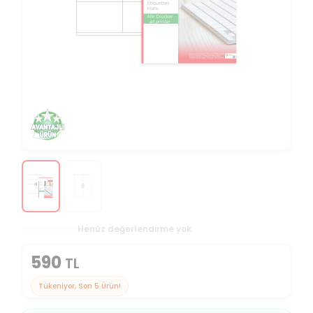
Henüz değerlendirme yok
590
TL
Tükeniyor, Son
5
Ürün!