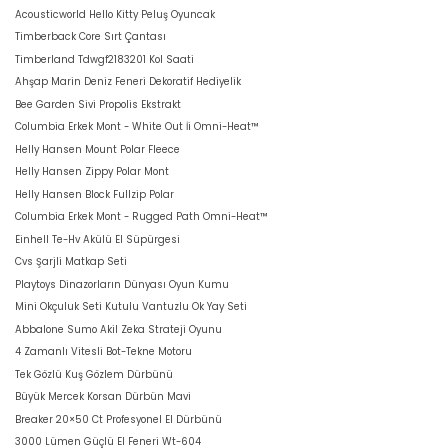
Acousticworld Hello Kitty Peluş Oyuncak
Timberback Core Sırt Çantası
Timberland Tdwgf2183201 Kol Saati
Ahşap Marin Deniz Feneri Dekoratif Hediyelik
Bee Garden Sivi Propolis Ekstrakt
Columbia Erkek Mont - White Out İi Omni-Heat™
Helly Hansen Mount Polar Fleece
Helly Hansen Zippy Polar Mont
Helly Hansen Block Fullzip Polar
Columbia Erkek Mont - Rugged Path Omni-Heat™
Einhell Te-Hv Akülü El Süpürgesi
Cvs Şarjli Matkap Seti
Playtoys Dinazorların Dünyası Oyun Kumu
Mini Okçuluk Seti Kutulu Vantuzlu Ok Yay Seti
Abbalone Sumo Akil Zeka Strateji Oyunu
4 Zamanlı Vitesli Bot-Tekne Motoru
Tek Gözlü Kuş Gözlem Dürbünü
Büyük Mercek Korsan Dürbün Mavi
Breaker 20×50 Ct Profesyonel El Dürbünü
3000 Lümen Güçlü El Feneri Wt-604