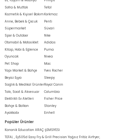
Ev, Yaşam & Mobilya
Philips
Sofra & Mutfak
Tefal
Kozmetik & Kişisel Bakım
Korkmaz
Anne, Bebek & Çocuk
Penti
Süpermarket
Süvari
Spor & Outdoor
Nike
Otomobil & Motosiklet
Adidas
Kitap, Hobi & Eğlence
Puma
Oyuncak
Nivea
Pet Shop
Mac
Yapı Market & Bahçe
Yves Rocher
Beyaz Eşya
Sleepy
Sağlık & Medikal Ürünler
Royal Canin
Takı, Saat & Aksesuar
Columbia
Elektrikli Ev Aletleri
Fisher Price
Bahçe & Balkon
Stanley
Ayakkabı
Einhell
Popüler Ürünler
Kanonik Education ARAÇ ŞEMSİYESİ
TEFAL , Ey505d Easy Fry & Grill Precision Yağsız Fritöz Airfryer,