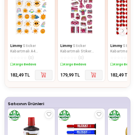
Limmy
Sticker
Limmy
Sticker
Limmy
Sticke
Kabartmalı A4
Kabartmalı Stiker
Kabartmalı A
Boyutunda Stiker
Defter Planlayıcı Etiket
boyutunda St
☆
☆
☆
☆
☆
(
0
)
☆
☆
☆
☆
☆
(
0
)
☆
☆
☆
☆
☆
(
0
)
Defter, Planlayıcı
(Lde019)-19x9c
Defter, planla
Kargo Bedava
Kargo Bedava
Kargo Bedav
Etiket-
182,49
TL
179,99
TL
182,49
TL
Satıcının Ürünleri