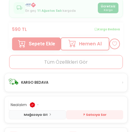
Ücretsiz
Kargo
En geç
11 Ağustos Salı
kargoda
590
TL
Kargo Bedava
Hemen Al
Sepete Ekle
Tüm Özellikleri Gör
›
KARGO BEDAVA
Nealalım
-
Mağazaya Git
? Satıcıya Sor