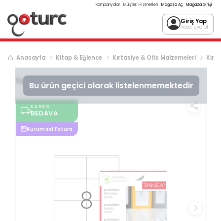
Kampanyalar
Müşteri Hizmetleri
Mağaza Aç
Mağaza Girişi
Giriş Yap
veya üye ol
Anasayfa
Kitap & Eğlence
Kırtasiye & Ofis Malzemeleri
Kırta
Tanex
A4 Lazer Etiket, ölçü 105×72 Mm Tw 2408
Bu ürün geçici olarak listelenmemektedir
KARGO
BEDAVA
Kurumsal Fatura