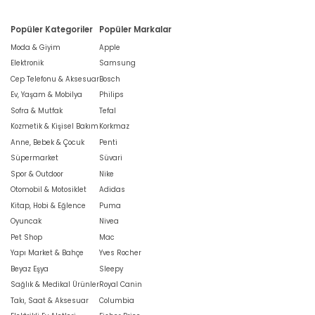
Popüler Kategoriler
Popüler Markalar
Moda & Giyim
Apple
Elektronik
Samsung
Cep Telefonu & Aksesuar
Bosch
Ev, Yaşam & Mobilya
Philips
Sofra & Mutfak
Tefal
Kozmetik & Kişisel Bakım
Korkmaz
Anne, Bebek & Çocuk
Penti
Süpermarket
Süvari
Spor & Outdoor
Nike
Otomobil & Motosiklet
Adidas
Kitap, Hobi & Eğlence
Puma
Oyuncak
Nivea
Pet Shop
Mac
Yapı Market & Bahçe
Yves Rocher
Beyaz Eşya
Sleepy
Sağlık & Medikal Ürünler
Royal Canin
Takı, Saat & Aksesuar
Columbia