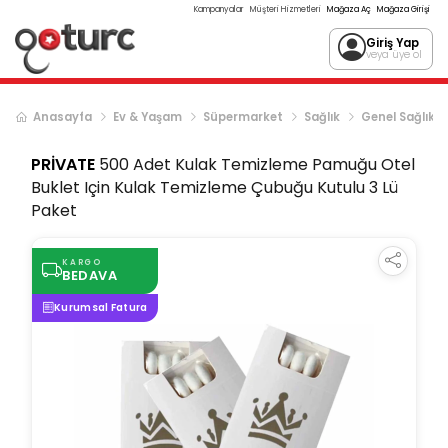
Kampanyalar
Müşteri Hizmetleri
Mağaza Aç
Mağaza Girişi
Giriş Yap
veya üye ol
Anasayfa
Ev & Yaşam
Süpermarket
Sağlık
Genel Sağlık
PRİVATE
500 Adet Kulak Temizleme Pamuğu Otel
Buklet Için Kulak Temizleme Çubuğu Kutulu 3 Lü
Paket
KARGO
BEDAVA
Kurumsal Fatura