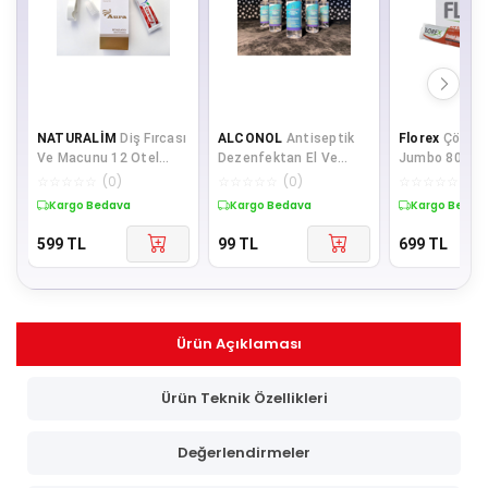
NATURALİM
Diş Fırcası
ALCONOL
Antiseptik
Florex
Çöp Po
Ve Macunu 12 Otel
Dezenfektan El Ve
Jumbo 80*110
Günlük Daire Ve Tatil
Yüzey Dezenfektanı
Koli (20 RULO
☆
☆
☆
☆
☆
(
0
)
☆
☆
☆
☆
☆
(
0
)
☆
☆
☆
☆
☆
(
0
)
Için Setler
100 ml 5'li
Kargo Bedava
Kargo Bedava
Kargo Bedav
599
TL
99
TL
699
TL
Ürün Açıklaması
Ürün Teknik Özellikleri
Değerlendirmeler