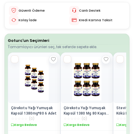
Güvenli Ödeme
Canlı Destek
Kolay İade
Kredi Kartına Taksit
Goturc'un Seçimleri
Tamamlayıcı ürünleri seç, tek seferde sepete ekle.
Çörekotu Yağı Yumuşak
Çörekotu Yağı Yumuşak
Stevit St
Kapsül 1380mg*80 6 Adet
Kapsül 1380 Mg 80 Kapsül
Kökü Ekst
☆
☆
☆
☆
☆
(
0
)
☆
☆
☆
☆
☆
(
0
)
☆
☆
☆
☆
☆
6 Adet
Adet
Kargo Bedava
Kargo Bedava
Kargo B