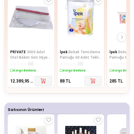
PRİVATE
3000 Adet
İpek
Bebek Temizleme
İpek
Bebek T
Otel Bakım Seti Hijyen
Pamuğu 60 Adet Tekli
Pamuğu 60 Lı + Be
Seti Poşetli Makyaj
Pk
Kulak Çöp 60 L
☆
☆
☆
☆
☆
(
0
)
☆
☆
☆
☆
☆
(
0
)
☆
☆
☆
☆
☆
(
0
)
Pamuğu 2 li
Kargo Bedava
Kargo Bedava
Kargo Bedav
12.389,95
TL
88
TL
285
TL
Satıcının Ürünleri