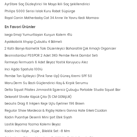
AyrStore Saç Düzleştirici Ve Maşa İkili Saç Şekillendirici
Philips 5000 Serisi Islak Kuru Robot Süpürge
Royal Canin Motherbaby Cat 34 Anne Ve Yavru Kedi Maması
En Favori Ürünler
İsego Emoji Yumurtlayan Kurşun Kalem 4'lü
Ayakkabılık Ahşap Çubuklu 4 Bölmeli
2 Katlı Banyo Kozmetik Takı Düzenleyici Baharatlık Çok Amaçlı Organizer
Besinistanbul PSSPOR 2 Adet 3KG Pembe Renk Dambıl Seti
Formeya Fermuarlı 6 Adet Beyaz Yastık Koruyucu Alez
İnci Ağda Spatula 100lü
Pembe Ton Eşitleyici (Pink Tone-Up) Güneş Kremi SPF 50
Maru.Derm Su Bazlı Güçlendirici Kaş & Kirpik Serumu
Delta Squat Pilates Jimnastik Egzersiz Çubuğu Portable Studio Squat Bar
Dekoratif Strafor Köpük Çıta (5 CM GENİŞLİK)
beaulis Drag It Inkpen Keçe Uçlu Eyeliner 196 Brown
Regular Show Mordecai & Rigby Haters Gonna Hate Erkek Cüzdan
Kadın Puantiye Desenli Mini Şort Etek Siyah
Lastik Boyama Yazma Kalemi Beyaz
Kadın Inci Kolye , Küpe , Bileklik Set -8 Mm