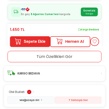
Ücretsiz
Kargo
En geç
8 Ağustos Cumartesi
kargoda
1.450
TL
Kargo Bedava
Hemen Al
Sepete Ekle
Tüm Özellikleri Gör
›
KARGO BEDAVA
Otel Bukleti
-
Mağazaya Git
? Satıcıya Sor