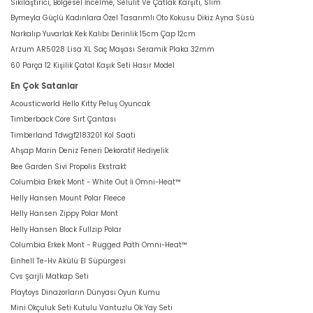
Sıkılaştırıcı, Bölgesel İncelme, Selülit Ve Çatlak Karşıtı, Slim
Bymeyla Güçlü Kadınlara Özel Tasarımlı Oto Kokusu Dikiz Ayna Süsü
Narkalıp Yuvarlak Kek Kalıbı Derinlik 15cm Çap 12cm
Arzum AR5028 Lisa XL Saç Maşası Seramik Plaka 32mm
60 Parça 12 Kişilik Çatal Kaşık Seti Hasır Model
En Çok Satanlar
Acousticworld Hello Kitty Peluş Oyuncak
Timberback Core Sırt Çantası
Timberland Tdwgf2183201 Kol Saati
Ahşap Marin Deniz Feneri Dekoratif Hediyelik
Bee Garden Sivi Propolis Ekstrakt
Columbia Erkek Mont - White Out İi Omni-Heat™
Helly Hansen Mount Polar Fleece
Helly Hansen Zippy Polar Mont
Helly Hansen Block Fullzip Polar
Columbia Erkek Mont - Rugged Path Omni-Heat™
Einhell Te-Hv Akülü El Süpürgesi
Cvs Şarjli Matkap Seti
Playtoys Dinazorların Dünyası Oyun Kumu
Mini Okçuluk Seti Kutulu Vantuzlu Ok Yay Seti