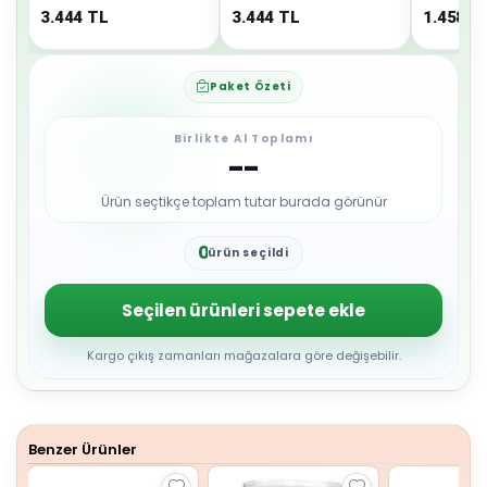
3.444
TL
3.444
TL
1.458
T
Paket Özeti
Birlikte Al Toplamı
--
Ürün seçtikçe toplam tutar burada görünür
0
ürün seçildi
1
2
3
Seçilen ürünleri sepete ekle
4
5
6
Kargo çıkış zamanları mağazalara göre değişebilir.
7
8
9
Benzer Ürünler