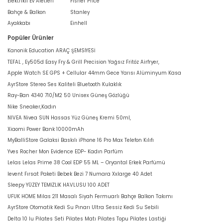
Elektrikli Ev Aletleri
Fisher Price
Bahçe & Balkon
Stanley
Ayakkabı
Einhell
Popüler Ürünler
Kanonik Education ARAÇ ŞEMSİYESİ
TEFAL , Ey505d Easy Fry & Grill Precision Yağsız Fritöz Airfryer,
Apple Watch SE GPS + Cellular 44mm Gece Yarısı Alüminyum Kasa
AyrStore Stereo Ses Kaliteli Bluetooth Kulaklık
Ray-Ban 4340 710/M2 50 Unisex Güneş Gözlüğü
Nike Sneaker,Kadın
NIVEA Nivea SUN Hassas Yüz Güneş Kremi 50ml,
Xiaomi Power Bank 10000mAh
MyBalliStore Galaksi Baskılı iPhone 16 Pro Max Telefon Kılıfı
Yves Rocher Mon Evidence EDP- Kadın Parfüm
Lelas Lelas Prime 38 Cool EDP 55 ML – Oryantal Erkek Parfümü
levent Fırsat Paketi Bebek Bezi 7 Numara Xxlarge 40 Adet
Sleepy YÜZEY TEMİZLİK HAVLUSU 100 ADET
UFUK HOME Milas 211 Masalı Siyah Fermuarlı Bahçe Balkon Takımı
AyrStore Otomatik Kedi Su Pınarı Ultra Sessiz Kedi Su Sebili
Delta 10 lu Pilates Seti Pilates Matı Pilates Topu Pilates Lastiği