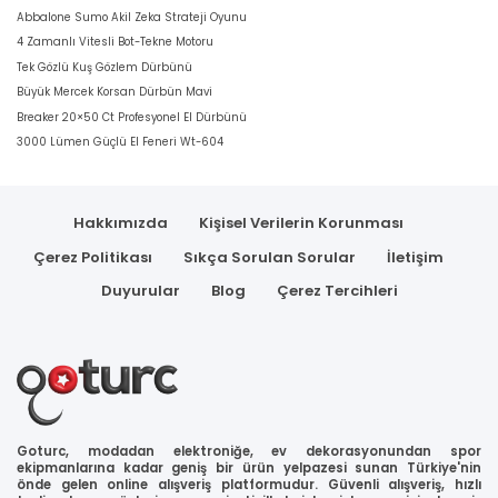
Abbalone Sumo Akil Zeka Strateji Oyunu
4 Zamanlı Vitesli Bot-Tekne Motoru
Tek Gözlü Kuş Gözlem Dürbünü
Büyük Mercek Korsan Dürbün Mavi
Breaker 20×50 Ct Profesyonel El Dürbünü
3000 Lümen Güçlü El Feneri Wt-604
Hakkımızda
Kişisel Verilerin Korunması
Çerez Politikası
Sıkça Sorulan Sorular
İletişim
Duyurular
Blog
Çerez Tercihleri
Goturc, modadan elektroniğe, ev dekorasyonundan spor
ekipmanlarına kadar geniş bir ürün yelpazesi sunan Türkiye'nin
önde gelen online alışveriş platformudur. Güvenli alışveriş, hızlı