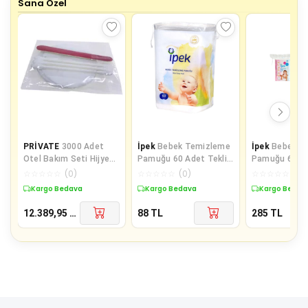
Sana Özel
PRİVATE
3000 Adet
İpek
Bebek Temizleme
İpek
Bebek T
Otel Bakım Seti Hijyen
Pamuğu 60 Adet Tekli
Pamuğu 60 Lı + Be
Seti Poşetli Makyaj
Pk
Kulak Çöp 60 L
☆
☆
☆
☆
☆
(
0
)
☆
☆
☆
☆
☆
(
0
)
☆
☆
☆
☆
☆
(
0
)
Pamuğu 2 li
Kargo Bedava
Kargo Bedava
Kargo Bedav
12.389,95
TL
88
TL
285
TL