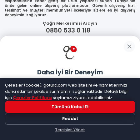
ekipmanlarına kadar geniş bir ürün yelpazesi sunan Türkiye'nin
önde gelen online alışveriş platformudur. Güvenli alışveriş, hızlı
teslimat ve müşteri memnuniyeti ilkeleriyle sizlere en iyi alışveriş
deneyimini sağlıyoruz.
Çağrı Merkezimizi Arayın
0850 533 0 118
WhatsApp Destek
Güvenliğiniz
Daha İyi Bir Deneyim
Sosyal Medya
Goturc mobil uygulamasıyla daha hızlı ve kolay alışveriş
Çerezler (cookie), goturc.com web sitesini ve hizmetlerimizi
yapın
daha etkin bir şekilde sunmamızı sağlamaktadır. Detaylı bilgi
için
Çerezler Politikası
sayfamızı ziyaret edebilirsiniz.
Mobil Uygulamalarımız
Tümünü Kabul Et
Hemen Dene!
Reddet
Uygulama yüklüyse açılacak, değilse
Google Play
'e
yönlendirileceksiniz
Tercihleri Yönet
Keşfet
Kategoriler
Sepetim