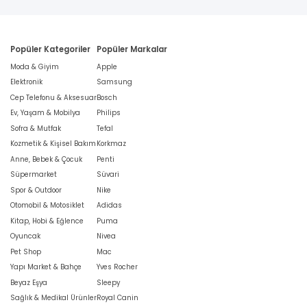
Popüler Kategoriler
Popüler Markalar
Moda & Giyim
Apple
Elektronik
Samsung
Cep Telefonu & Aksesuar
Bosch
Ev, Yaşam & Mobilya
Philips
Sofra & Mutfak
Tefal
Kozmetik & Kişisel Bakım
Korkmaz
Anne, Bebek & Çocuk
Penti
Süpermarket
Süvari
Spor & Outdoor
Nike
Otomobil & Motosiklet
Adidas
Kitap, Hobi & Eğlence
Puma
Oyuncak
Nivea
Pet Shop
Mac
Yapı Market & Bahçe
Yves Rocher
Beyaz Eşya
Sleepy
Sağlık & Medikal Ürünler
Royal Canin