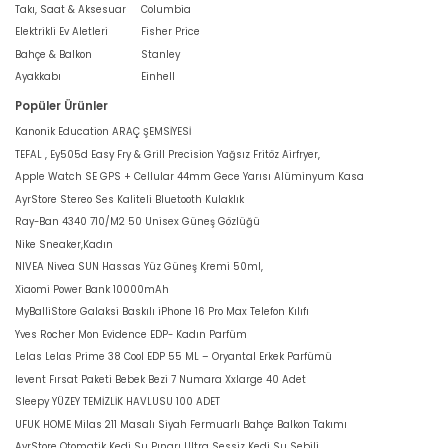
Takı, Saat & Aksesuar
Columbia
Elektrikli Ev Aletleri
Fisher Price
Bahçe & Balkon
Stanley
Ayakkabı
Einhell
Popüler Ürünler
Kanonik Education ARAÇ ŞEMSİYESİ
TEFAL , Ey505d Easy Fry & Grill Precision Yağsız Fritöz Airfryer,
Apple Watch SE GPS + Cellular 44mm Gece Yarısı Alüminyum Kasa
AyrStore Stereo Ses Kaliteli Bluetooth Kulaklık
Ray-Ban 4340 710/M2 50 Unisex Güneş Gözlüğü
Nike Sneaker,Kadın
NIVEA Nivea SUN Hassas Yüz Güneş Kremi 50ml,
Xiaomi Power Bank 10000mAh
MyBalliStore Galaksi Baskılı iPhone 16 Pro Max Telefon Kılıfı
Yves Rocher Mon Evidence EDP- Kadın Parfüm
Lelas Lelas Prime 38 Cool EDP 55 ML – Oryantal Erkek Parfümü
levent Fırsat Paketi Bebek Bezi 7 Numara Xxlarge 40 Adet
Sleepy YÜZEY TEMİZLİK HAVLUSU 100 ADET
UFUK HOME Milas 211 Masalı Siyah Fermuarlı Bahçe Balkon Takımı
AyrStore Otomatik Kedi Su Pınarı Ultra Sessiz Kedi Su Sebili