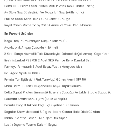
Delta 10 lu Pilates Seti Pilates Matı Pilates Topu Pilates Lastiği
AyrStore Saç Düzleştirici Ve Maşa İkili Saç Şekillendirici
Philips 5000 Serisi Islak Kuru Robot Süpürge
Royal Canin Motherbaby Cat 34 Anne Ve Yavru Kedi Maması
En Favori Ürünler
İsego Emoji Yumurtlayan Kurşun Kalem 4'lü
Ayakkabılık Ahşap Çubuklu 4 Bölmeli
2 Katlı Banyo Kozmetik Takı Düzenleyici Baharatlık Çok Amaçlı Organizer
Besinistanbul PSSPOR 2 Adet 3KG Pembe Renk Dambıl Seti
Formeya Fermuarlı 6 Adet Beyaz Yastık Koruyucu Alez
İnci Ağda Spatula 100lü
Pembe Ton Eşitleyici (Pink Tone-Up) Güneş Kremi SPF 50
Maru.Derm Su Bazlı Güçlendirici Kaş & Kirpik Serumu
Delta Squat Pilates Jimnastik Egzersiz Çubuğu Portable Studio Squat Bar
Dekoratif Strafor Köpük Çıta (5 CM GENİŞLİK)
beaulis Drag It Inkpen Keçe Uçlu Eyeliner 196 Brown
Regular Show Mordecai & Rigby Haters Gonna Hate Erkek Cüzdan
Kadın Puantiye Desenli Mini Şort Etek Siyah
Lastik Boyama Yazma Kalemi Beyaz