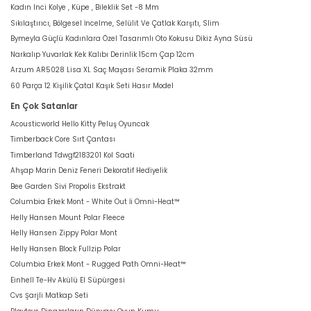
Kadın Inci Kolye , Küpe , Bileklik Set -8 Mm
Sıkılaştırıcı, Bölgesel İncelme, Selülit Ve Çatlak Karşıtı, Slim
Bymeyla Güçlü Kadınlara Özel Tasarımlı Oto Kokusu Dikiz Ayna Süsü
Narkalıp Yuvarlak Kek Kalıbı Derinlik 15cm Çap 12cm
Arzum AR5028 Lisa XL Saç Maşası Seramik Plaka 32mm
60 Parça 12 Kişilik Çatal Kaşık Seti Hasır Model
En Çok Satanlar
Acousticworld Hello Kitty Peluş Oyuncak
Timberback Core Sırt Çantası
Timberland Tdwgf2183201 Kol Saati
Ahşap Marin Deniz Feneri Dekoratif Hediyelik
Bee Garden Sivi Propolis Ekstrakt
Columbia Erkek Mont - White Out İi Omni-Heat™
Helly Hansen Mount Polar Fleece
Helly Hansen Zippy Polar Mont
Helly Hansen Block Fullzip Polar
Columbia Erkek Mont - Rugged Path Omni-Heat™
Einhell Te-Hv Akülü El Süpürgesi
Cvs Şarjli Matkap Seti