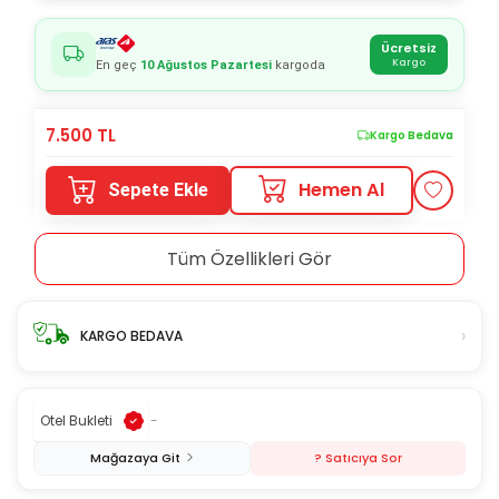
Ücretsiz
Kargo
En geç
10 Ağustos Pazartesi
kargoda
7.500
TL
Kargo Bedava
Hemen Al
Sepete Ekle
Tüm Özellikleri Gör
›
KARGO BEDAVA
Otel Bukleti
-
Mağazaya Git
? Satıcıya Sor