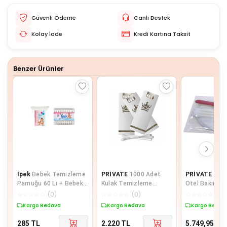
Güvenli Ödeme
Canlı Destek
Kolay İade
Kredi Kartına Taksit
Benzer Ürünler
İpek
Bebek Temizleme
PRİVATE
1000 Adet
PRİVATE
100
Pamuğu 60 Lı + Bebek
Kulak Temizleme
Otel Bakım Se
Kulak Çöp 60 Lı
Pamuğu Otel Buklet
Seti Poşetli 
☆
☆
☆
☆
☆
(
0
)
☆
☆
☆
☆
☆
(
0
)
☆
☆
☆
☆
☆
(
0
)
İçin Kulak Temizleme
Pamuğu 2 li
Kargo Bedava
Kargo Bedava
Kargo Bedav
Çubuğu Kutulu 3 Lü
Paket
285
TL
2.220
TL
5.749,95
TL