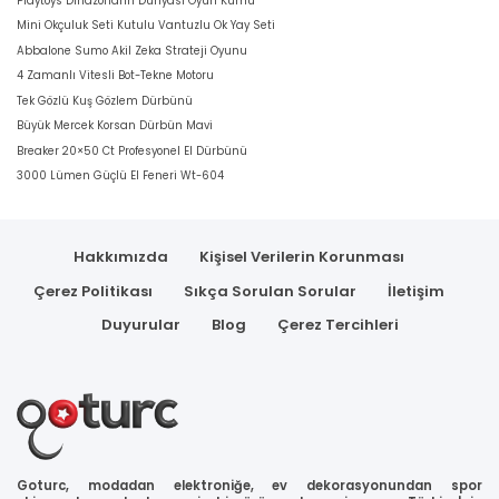
Playtoys Dinazorların Dünyası Oyun Kumu
Mini Okçuluk Seti Kutulu Vantuzlu Ok Yay Seti
Abbalone Sumo Akil Zeka Strateji Oyunu
4 Zamanlı Vitesli Bot-Tekne Motoru
Tek Gözlü Kuş Gözlem Dürbünü
Büyük Mercek Korsan Dürbün Mavi
Breaker 20×50 Ct Profesyonel El Dürbünü
3000 Lümen Güçlü El Feneri Wt-604
Hakkımızda
Kişisel Verilerin Korunması
Çerez Politikası
Sıkça Sorulan Sorular
İletişim
Duyurular
Blog
Çerez Tercihleri
Goturc, modadan elektroniğe, ev dekorasyonundan spor