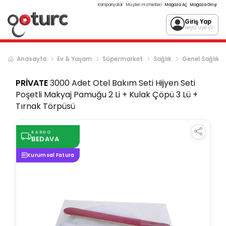
Kampanyalar
Müşteri Hizmetleri
Mağaza Aç
Mağaza Girişi
Giriş Yap
veya üye ol
Anasayfa
Ev & Yaşam
Süpermarket
Sağlık
Genel Sağlık
PRİVATE
3000 Adet Otel Bakım Seti Hijyen Seti
Poşetli Makyaj Pamuğu 2 Li + Kulak Çöpü 3 Lü +
Tırnak Törpüsü
KARGO
BEDAVA
Kurumsal Fatura