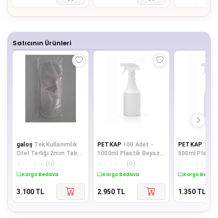
Satıcının Ürünleri
galoş
Tek Kullanımlık
PETKAP
100 Adet -
PETKAP
100 
Otel Terliği 2mm Taban
1000ml Plastik Beyaz
500ml Plasti
- 500 Çift
Konik Sprey Şişe -
Konik Sprey Şi
☆
☆
☆
☆
☆
(
0
)
☆
☆
☆
☆
☆
(
0
)
☆
☆
☆
☆
☆
(
0
)
Beyaz Başlık
Beyaz Başlık
Kargo Bedava
Kargo Bedava
Kargo Bedav
3.100
TL
2.950
TL
1.350
TL