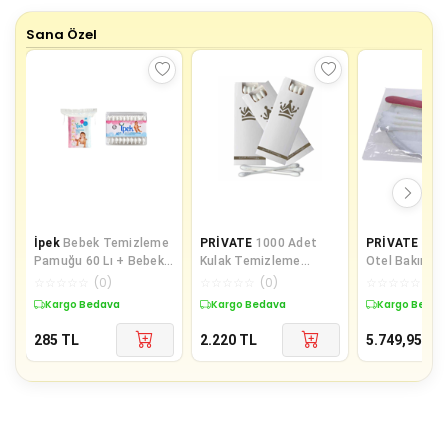
Sana Özel
İpek
Bebek Temizleme
PRİVATE
1000 Adet
PRİVATE
100
Pamuğu 60 Lı + Bebek
Kulak Temizleme
Otel Bakım Se
Kulak Çöp 60 Lı
Pamuğu Otel Buklet
Seti Poşetli 
☆
☆
☆
☆
☆
(
0
)
☆
☆
☆
☆
☆
(
0
)
☆
☆
☆
☆
☆
(
0
)
İçin Kulak Temizleme
Pamuğu 2 li
Kargo Bedava
Kargo Bedava
Kargo Bedav
Çubuğu Kutulu 3 Lü
Paket
285
TL
2.220
TL
5.749,95
TL