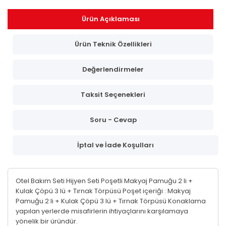
Ürün Açıklaması
Ürün Teknik Özellikleri
Değerlendirmeler
Taksit Seçenekleri
Soru - Cevap
İptal ve İade Koşulları
Otel Bakım Seti Hijyen Seti Poşetli Makyaj Pamuğu 2 li +
Kulak Çöpü 3 lü + Tırnak Törpüsü Poşet içeriği : Makyaj
Pamuğu 2 li + Kulak Çöpü 3 lü + Tırnak Törpüsü Konaklama
yapılan yerlerde misafirlerin ihtiyaçlarını karşılamaya
yönelik bir üründür.