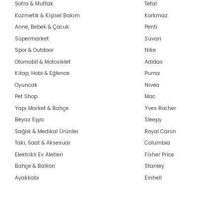
Sofra & Mutfak
Tefal
Kozmetik & Kişisel Bakım
Korkmaz
Anne, Bebek & Çocuk
Penti
Süpermarket
Süvari
Spor & Outdoor
Nike
Otomobil & Motosiklet
Adidas
Kitap, Hobi & Eğlence
Puma
Oyuncak
Nivea
Pet Shop
Mac
Yapı Market & Bahçe
Yves Rocher
Beyaz Eşya
Sleepy
Sağlık & Medikal Ürünler
Royal Canin
Takı, Saat & Aksesuar
Columbia
Elektrikli Ev Aletleri
Fisher Price
Bahçe & Balkon
Stanley
Ayakkabı
Einhell