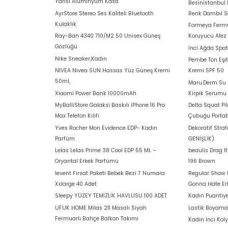
Yarısı Alüminyum Kasa
Besinistanbul
AyrStore Stereo Ses Kaliteli Bluetooth
Renk Dambıl S
Kulaklık
Formeya Fermu
Ray-Ban 4340 710/M2 50 Unisex Güneş
Koruyucu Alez
Gözlüğü
İnci Ağda Spat
Nike Sneaker,Kadın
Pembe Ton Eşit
NIVEA Nivea SUN Hassas Yüz Güneş Kremi
Kremi SPF 50
50ml,
Maru.Derm Su B
Xiaomi Power Bank 10000mAh
Kirpik Serumu
MyBalliStore Galaksi Baskılı iPhone 16 Pro
Delta Squat Pi
Max Telefon Kılıfı
Çubuğu Portab
Yves Rocher Mon Evidence EDP- Kadın
Dekoratif Stra
Parfüm
GENİŞLİK)
Lelas Lelas Prime 38 Cool EDP 55 ML –
beaulis Drag I
Oryantal Erkek Parfümü
196 Brown
levent Fırsat Paketi Bebek Bezi 7 Numara
Regular Show 
Xxlarge 40 Adet
Gonna Hate E
Sleepy YÜZEY TEMİZLİK HAVLUSU 100 ADET
Kadın Puantiye
UFUK HOME Milas 211 Masalı Siyah
Lastik Boyam
Fermuarlı Bahçe Balkon Takımı
Kadın Inci Koly