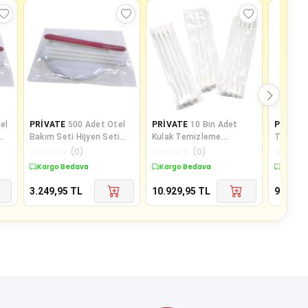
el
PRİVATE
500 Adet Otel
PRİVATE
10 Bin Adet
Papaty
Bakım Seti Hijyen Seti
Kulak Temizleme
Temizl
u 2
Poşetli Makyaj Pamuğu 2
Pamuğu Otel Buklet İçin
200'lü
☆
☆
☆
☆
☆
(
0
)
☆
☆
☆
☆
☆
(
0
)
☆
☆
☆
☆
li
Kulak Temizle
Kargo Bedava
Kargo Bedava
Kargo 
3.249,95
TL
10.929,95
TL
93
TL