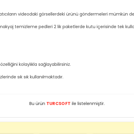
 satıcıların videodaki görsellerdeki ürünü göndermeleri mümkün değ
makyaj temizleme pedleri 2 lik paketlerde kutu içerisinde tek kull
liğini kolaylıkla sağlayabilirsiniz.
lerinde sık sık kullanılmaktadır.
Bu ürün
TURCSOFT
ile listelenmiştir.