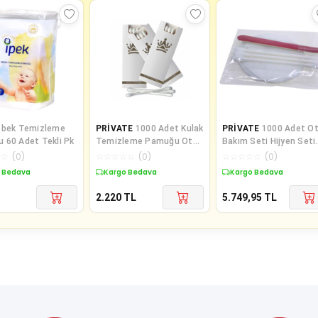
ebek Temizleme
PRİVATE
1000 Adet Kulak
PRİVATE
1000 Adet Ot
 60 Adet Tekli Pk
Temizleme Pamuğu Otel
Bakım Seti Hijyen Seti
Buklet İçin Kulak
Poşetli Makyaj Pamuğ
☆
☆
(
0
)
☆
☆
☆
☆
☆
(
0
)
☆
☆
☆
☆
☆
(
0
)
Temizleme Çubuğu
li
 Bedava
Kargo Bedava
Kargo Bedava
Kutulu 3 Lü Paket
2.220
TL
5.749,95
TL