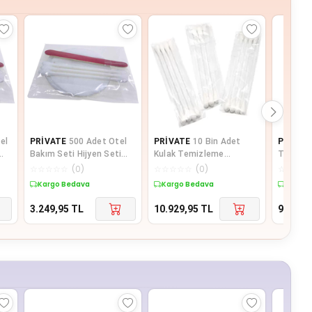
el
PRİVATE
500 Adet Otel
PRİVATE
10 Bin Adet
Papaty
Bakım Seti Hijyen Seti
Kulak Temizleme
Temizl
u 2
Poşetli Makyaj Pamuğu 2
Pamuğu Otel Buklet İçin
200'lü
☆
☆
☆
☆
☆
(
0
)
☆
☆
☆
☆
☆
(
0
)
☆
☆
☆
☆
li
Kulak Temizle
Kargo Bedava
Kargo Bedava
Kargo 
3.249,95
TL
10.929,95
TL
93
TL