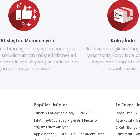
00 Müşteri Memnuniyeti
Kolay İade
z bizim için her şeyden önce gelir.
Ürünlerinizle ilgili herhang
e sorunlarınız için müşteri hizmetleri
yaşarsanız, kolay iade po
hizmetinizde. Alışveriş sürecinizin her
sayesinde zahmetsizc
şamasında yanınızdayız.
yapabilirsiniz.
Popüler Ürünler
En Favori Ü
Kanonik Education ARAÇ ŞEMSİYESİ
İsego Emoji Y
TEFAL , Ey505d Easy Fry & Grill Precision
Ayakkabılık A
Yağsız Fritöz Airfryer,
2 Katlı Banyo 
Apple Watch SE GPS + Cellular 44mm Gece
Baharatlık Ço