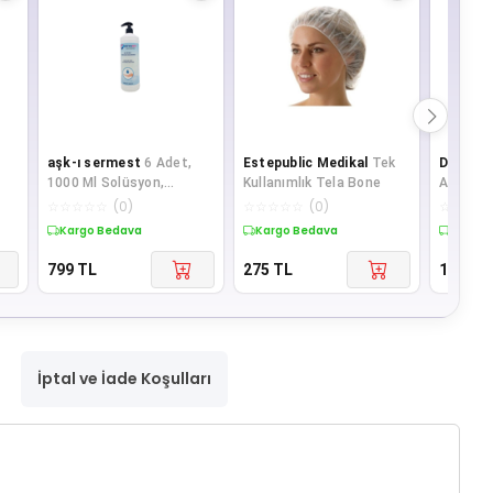
aşk-ı sermest
6 Adet,
Estepublic Medikal
Tek
DEZENF
1000 Ml Solüsyon,
Kullanımlık Tela Bone
Alkol Baz
ep
Devanit Dezenfektan-el
( 5 Adet 
☆
☆
☆
☆
☆
(
0
)
☆
☆
☆
☆
☆
(
0
)
☆
☆
☆
☆
Temizleme Jeli
Kargo Bedava
Kargo Bedava
Kargo 
799
TL
275
TL
199
TL
İptal ve İade Koşulları