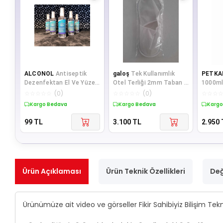
ALCONOL
Antiseptik
galoş
Tek Kullanımlık
PETKA
Dezenfektan El Ve Yüzey
Otel Terliği 2mm Taban -
1000ml
Dezenfektanı 100 ml 5'li
500 Çift
Konik S
☆
☆
☆
☆
☆
(
0
)
☆
☆
☆
☆
☆
(
0
)
☆
☆
☆
Başlık
Kargo Bedava
Kargo Bedava
Kargo
99
TL
3.100
TL
2.950
Ürün Açıklaması
Ürün Teknik Özellikleri
Değ
Ürünümüze ait video ve görseller Fikir Sahibiyiz Bilişim Tekn