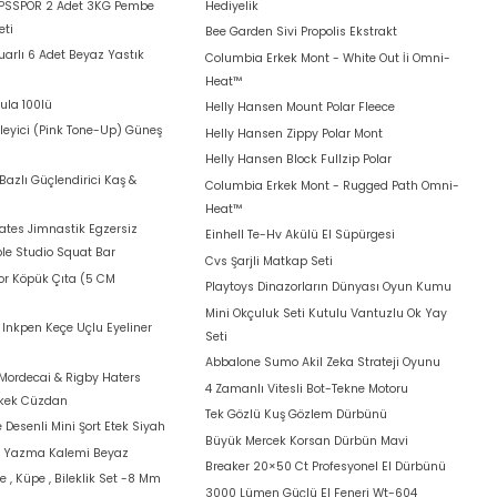
 PSSPOR 2 Adet 3KG Pembe
Hediyelik
eti
Bee Garden Sivi Propolis Ekstrakt
arlı 6 Adet Beyaz Yastık
Columbia Erkek Mont - White Out İi Omni-
Heat™
ula 100lü
Helly Hansen Mount Polar Fleece
leyici (Pink Tone-Up) Güneş
Helly Hansen Zippy Polar Mont
Helly Hansen Block Fullzip Polar
azlı Güçlendirici Kaş &
Columbia Erkek Mont - Rugged Path Omni-
Heat™
lates Jimnastik Egzersiz
Einhell Te-Hv Akülü El Süpürgesi
le Studio Squat Bar
Cvs Şarjli Matkap Seti
for Köpük Çıta (5 CM
Playtoys Dinazorların Dünyası Oyun Kumu
Mini Okçuluk Seti Kutulu Vantuzlu Ok Yay
t Inkpen Keçe Uçlu Eyeliner
Seti
Abbalone Sumo Akil Zeka Strateji Oyunu
Mordecai & Rigby Haters
4 Zamanlı Vitesli Bot-Tekne Motoru
rkek Cüzdan
Tek Gözlü Kuş Gözlem Dürbünü
 Desenli Mini Şort Etek Siyah
Büyük Mercek Korsan Dürbün Mavi
a Yazma Kalemi Beyaz
Breaker 20×50 Ct Profesyonel El Dürbünü
e , Küpe , Bileklik Set -8 Mm
3000 Lümen Güçlü El Feneri Wt-604