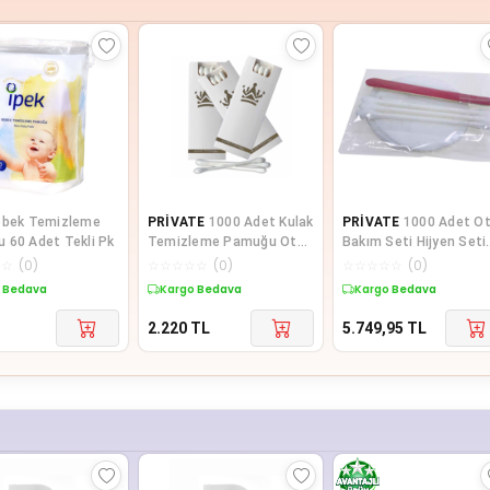
ebek Temizleme
PRİVATE
1000 Adet Kulak
PRİVATE
1000 Adet Ot
 60 Adet Tekli Pk
Temizleme Pamuğu Otel
Bakım Seti Hijyen Seti
Buklet İçin Kulak
Poşetli Makyaj Pamuğ
☆
☆
(
0
)
☆
☆
☆
☆
☆
(
0
)
☆
☆
☆
☆
☆
(
0
)
Temizleme Çubuğu
li
 Bedava
Kargo Bedava
Kargo Bedava
Kutulu 3 Lü Paket
2.220
TL
5.749,95
TL