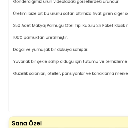
Gönderdiğimiz ürün videoladaki görsellerdeki üründür.
Üretimi bize ait bu ürünü satan altımıza fiyat giren diğer
250 Adet Makyaj Pamuğu Otel Tipi Kutulu 2’li Paket Klasik 
100% pamuktan üretilmiştir.
Doğal ve yumuşak bir dokuya sahiptir.
Yuvarlak bir şekle sahip olduğu için tutumu ve temizleme özel
Güzellik salonları, oteller, pansiyonlar ve konaklama merkez
Sana Özel