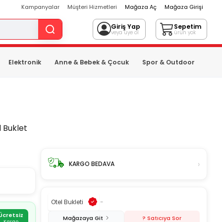
Kampanyalar
Müşteri Hizmetleri
Mağaza Aç
Mağaza Girişi
Giriş Yap
Sepetim
veya üye ol
ürün yok
Elektronik
Anne & Bebek & Çocuk
Spor & Outdoor
 Buklet
›
KARGO BEDAVA
Otel Bukleti
-
Ücretsiz
Mağazaya Git
? Satıcıya Sor
Kargo