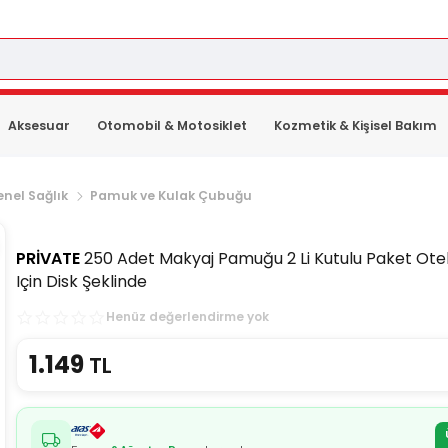
Aksesuar
Otomobil & Motosiklet
Kozmetik & Kişisel Bakım
nel Sağlık
Pamuk ve Kulak Çubuğu
PRİVATE
250 Adet Makyaj Pamuğu 2 Li Kutulu Paket Otel
Için Disk Şeklinde
Henüz değerlendirme yok
1.149
TL