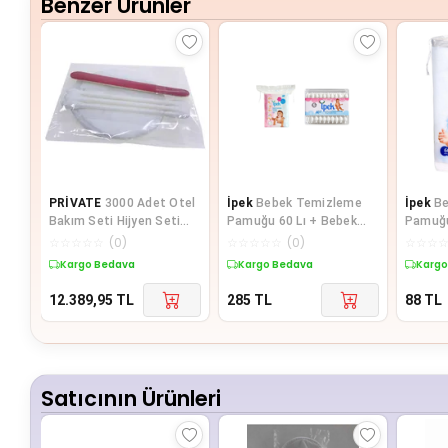
Benzer Ürünler
PRİVATE
3000 Adet Otel
İpek
Bebek Temizleme
İpek
B
Bakım Seti Hijyen Seti
Pamuğu 60 Lı + Bebek
Pamuğu
Poşetli Makyaj Pamuğu 2
Kulak Çöp 60 Lı
☆
☆
☆
☆
☆
(
0
)
☆
☆
☆
☆
☆
(
0
)
☆
☆
☆
li
Kargo Bedava
Kargo Bedava
Kargo
12.389,95
TL
285
TL
88
TL
Satıcının Ürünleri