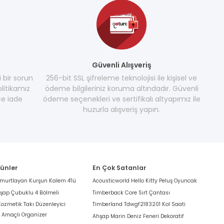
Güvenli Alışveriş
i bir sorun
256-bit SSL şifreleme teknolojisi ile kişisel ve
litikamız
ödeme bilgileriniz koruma altındadır. Güvenli
e iade
ödeme seçenekleri ve sertifikalı altyapımız ile
huzurla alışveriş yapın.
rünler
En Çok Satanlar
umurtlayan Kurşun Kalem 4'lü
Acousticworld Hello Kitty Peluş Oyuncak
hşap Çubuklu 4 Bölmeli
Timberback Core Sırt Çantası
Kozmetik Takı Düzenleyici
Timberland Tdwgf2183201 Kol Saati
k Amaçlı Organizer
Ahşap Marin Deniz Feneri Dekoratif