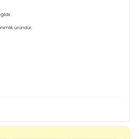
ildir.
anımlık üründür.