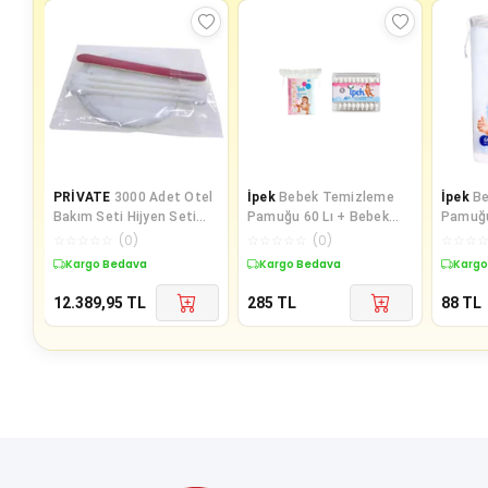
PRİVATE
3000 Adet Otel
İpek
Bebek Temizleme
İpek
B
Bakım Seti Hijyen Seti
Pamuğu 60 Lı + Bebek
Pamuğu
Poşetli Makyaj Pamuğu 2
Kulak Çöp 60 Lı
☆
☆
☆
☆
☆
(
0
)
☆
☆
☆
☆
☆
(
0
)
☆
☆
☆
li
Kargo Bedava
Kargo Bedava
Kargo
12.389,95
TL
285
TL
88
TL