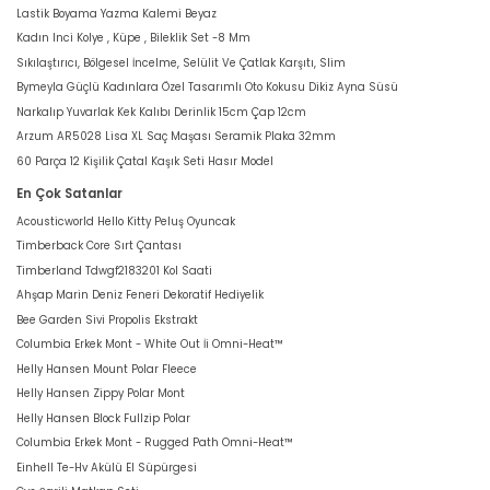
Lastik Boyama Yazma Kalemi Beyaz
Kadın Inci Kolye , Küpe , Bileklik Set -8 Mm
Sıkılaştırıcı, Bölgesel İncelme, Selülit Ve Çatlak Karşıtı, Slim
Bymeyla Güçlü Kadınlara Özel Tasarımlı Oto Kokusu Dikiz Ayna Süsü
Narkalıp Yuvarlak Kek Kalıbı Derinlik 15cm Çap 12cm
Arzum AR5028 Lisa XL Saç Maşası Seramik Plaka 32mm
60 Parça 12 Kişilik Çatal Kaşık Seti Hasır Model
En Çok Satanlar
Acousticworld Hello Kitty Peluş Oyuncak
Timberback Core Sırt Çantası
Timberland Tdwgf2183201 Kol Saati
Ahşap Marin Deniz Feneri Dekoratif Hediyelik
Bee Garden Sivi Propolis Ekstrakt
Columbia Erkek Mont - White Out İi Omni-Heat™
Helly Hansen Mount Polar Fleece
Helly Hansen Zippy Polar Mont
Helly Hansen Block Fullzip Polar
Columbia Erkek Mont - Rugged Path Omni-Heat™
Einhell Te-Hv Akülü El Süpürgesi