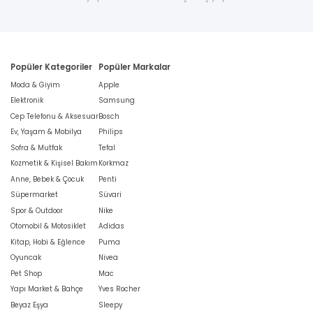
Popüler Kategoriler
Popüler Markalar
Moda & Giyim
Apple
Elektronik
Samsung
Cep Telefonu & Aksesuar
Bosch
Ev, Yaşam & Mobilya
Philips
Sofra & Mutfak
Tefal
Kozmetik & Kişisel Bakım
Korkmaz
Anne, Bebek & Çocuk
Penti
Süpermarket
Süvari
Spor & Outdoor
Nike
Otomobil & Motosiklet
Adidas
Kitap, Hobi & Eğlence
Puma
Oyuncak
Nivea
Pet Shop
Mac
Yapı Market & Bahçe
Yves Rocher
Beyaz Eşya
Sleepy