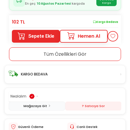
Kargo
En geç
10 Ağustos Pazartesi
kargoda
102
TL
Kargo Bedava
Hemen Al
Sepete Ekle
Tüm Özellikleri Gör
›
KARGO BEDAVA
Nealalım
-
Mağazaya Git
? Satıcıya Sor
Güvenli Ödeme
Canlı Destek