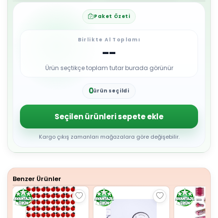
Paket Özeti
Birlikte Al Toplamı
--
Ürün seçtikçe toplam tutar burada görünür
0
ürün seçildi
1
2
3
Seçilen ürünleri sepete ekle
4
5
6
Kargo çıkış zamanları mağazalara göre değişebilir.
7
8
9
Benzer Ürünler