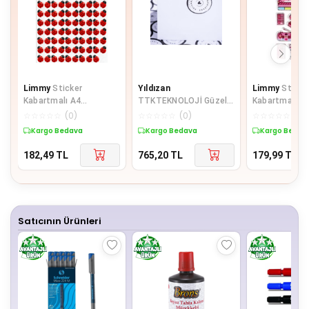
Limmy
Sticker
Yıldızan
Limmy
Sticke
Kabartmalı A4
TTKTEKNOLOJİ Güzel
Kabartmalı St
boyutunda Stiker
günlerde kullanın, yazılı
Defter Planlay
☆
☆
☆
☆
☆
(
0
)
☆
☆
☆
☆
☆
(
0
)
☆
☆
☆
☆
☆
(
0
)
Defter, planlayıcı etiket
sticker seti, vintag
(Lde019)-19x
Kargo Bedava
Kargo Bedava
Kargo Bedav
182,49
TL
765,20
TL
179,99
TL
Satıcının Ürünleri