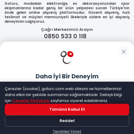
Goturc, modadan elektroniğe, ev dekorasyonundan spor
ekipmanlarına kadar geniş bir ürün yelpazesi sunan Türkiye'nin
önde gelen online alışveriş platformudur. Güvenli alışveriş, hızlı
teslimat ve müşteri memnuniyeti ilkeleriyle sizlere en iyi alışveriş
deneyimini sağlıyoruz.
Çağrı Merkezimizi Arayın
0850 533 0 118
WhatsApp Destek
Güvenliğiniz
Daha İyi Bir Deneyim
Sosyal Medya
Goturc mobil uygulamasıyla daha hızlı ve kolay alışveriş
Çerezler (cookie), goturc.com web sitesini ve hizmetlerimizi
yapın
daha etkin bir şekilde sunmamızı sağlamaktadır. Detaylı bilgi
için
Çerezler Politikası
sayfamızı ziyaret edebilirsiniz.
Mobil Uygulamalarımız
Tümünü Kabul Et
Hemen Dene!
Reddet
Uygulama yüklüyse açılacak, değilse
Google Play
'e
yönlendirileceksiniz
Tercihleri Yönet