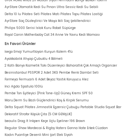
UFUK HOME Milas 211 Masalı Siyah Fermuarlı Bahçe Balkon Takımı
AyrStore Otomatik Kedi Su Pınarı Ultra Sessiz Kedi Su Sebili
Delta 10 lu Pilates Seti Pilates Matı Pilates Topu Pilates Lastiği
AyrStore Saç Düzleştirici Ve Maşa İkili Saç Şekillendirici
Philips 5000 Serisi Islak Kuru Robot Süpürge
Royal Canin Motherbaby Cat 34 Anne Ve Yavru Kedi Maması
En Favori Ürünler
İsego Emoji Yumurtlayan Kurşun Kalem 4'lü
Ayakkabılık Ahşap Çubuklu 4 Bölmeli
2 Katlı Banyo Kozmetik Takı Düzenleyici Baharatlık Çok Amaçlı Organizer
Besinistanbul PSSPOR 2 Adet 3KG Pembe Renk Dambıl Seti
Formeya Fermuarlı 6 Adet Beyaz Yastık Koruyucu Alez
İnci Ağda Spatula 100lü
Pembe Ton Eşitleyici (Pink Tone-Up) Güneş Kremi SPF 50
Maru.Derm Su Bazlı Güçlendirici Kaş & Kirpik Serumu
Delta Squat Pilates Jimnastik Egzersiz Çubuğu Portable Studio Squat Bar
Dekoratif Strafor Köpük Çıta (5 CM GENİŞLİK)
beaulis Drag It Inkpen Keçe Uçlu Eyeliner 196 Brown
Regular Show Mordecai & Rigby Haters Gonna Hate Erkek Cüzdan
Kadın Puantiye Desenli Mini Şort Etek Siyah