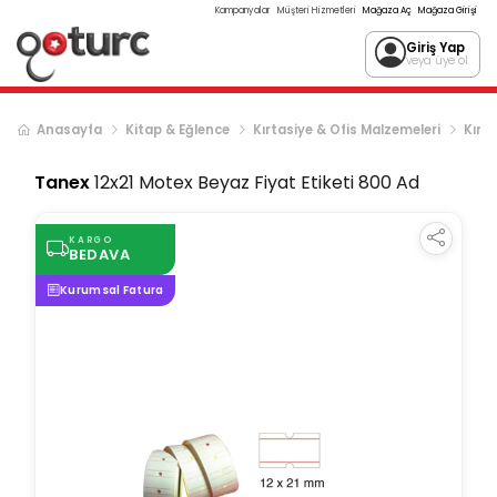
Kampanyalar
Müşteri Hizmetleri
Mağaza Aç
Mağaza Girişi
Giriş Yap
veya üye ol
Anasayfa
Kitap & Eğlence
Kırtasiye & Ofis Malzemeleri
Kırta
Tanex
12x21 Motex Beyaz Fiyat Etiketi 800 Ad
KARGO
BEDAVA
Kurumsal Fatura