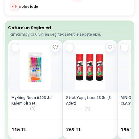
Kolay İade
Goturc'un Seçimleri
Tamamlayıcı ürünleri seç, tek seferde sepete ekle.
My-king Neon 6403 Jel
Stick Yapıştırıcı 43 Gr. (3
MINIQ CI
Kalem 6lı Set
Adet)
CLASSIC 
☆
☆
☆
☆
☆
(
0
)
☆
☆
☆
☆
☆
(
0
)
☆
☆
☆
☆
☆
Pe02227jkoon6
OYUNCAK
115
TL
269
TL
195
TL