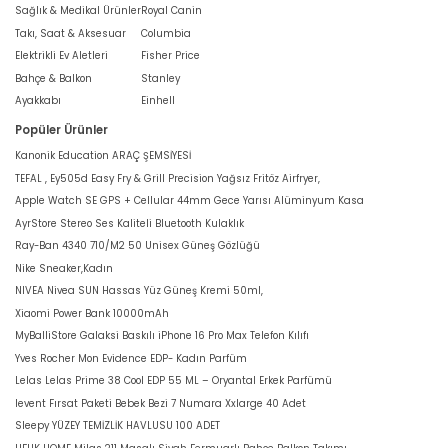
Sağlık & Medikal Ürünler
Royal Canin
Takı, Saat & Aksesuar
Columbia
Elektrikli Ev Aletleri
Fisher Price
Bahçe & Balkon
Stanley
Ayakkabı
Einhell
Popüler Ürünler
Kanonik Education ARAÇ ŞEMSİYESİ
TEFAL , Ey505d Easy Fry & Grill Precision Yağsız Fritöz Airfryer,
Apple Watch SE GPS + Cellular 44mm Gece Yarısı Alüminyum Kasa
AyrStore Stereo Ses Kaliteli Bluetooth Kulaklık
Ray-Ban 4340 710/M2 50 Unisex Güneş Gözlüğü
Nike Sneaker,Kadın
NIVEA Nivea SUN Hassas Yüz Güneş Kremi 50ml,
Xiaomi Power Bank 10000mAh
MyBalliStore Galaksi Baskılı iPhone 16 Pro Max Telefon Kılıfı
Yves Rocher Mon Evidence EDP- Kadın Parfüm
Lelas Lelas Prime 38 Cool EDP 55 ML – Oryantal Erkek Parfümü
levent Fırsat Paketi Bebek Bezi 7 Numara Xxlarge 40 Adet
Sleepy YÜZEY TEMİZLİK HAVLUSU 100 ADET