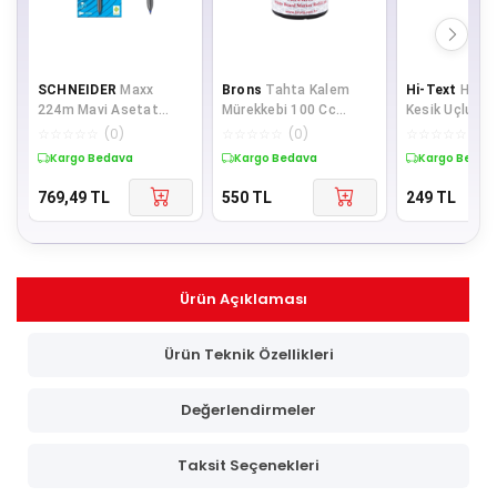
SCHNEIDER
Maxx
Brons
Tahta Kalem
Hi-Text
Hı-te
224m Mavi Asetat
Mürekkebi 100 Cc
Kesik Uçlu P
Kalemi 10 Lu
Kırmızı Tahta Kalem
Marker Koli Ka
☆
☆
☆
☆
☆
(
0
)
☆
☆
☆
☆
☆
(
0
)
☆
☆
☆
☆
☆
(
0
)
Mürekkebi (6 LI
Renk
Kargo Bedava
Kargo Bedava
Kargo Bedav
769,49
TL
550
TL
249
TL
Ürün Açıklaması
Ürün Teknik Özellikleri
Değerlendirmeler
Taksit Seçenekleri