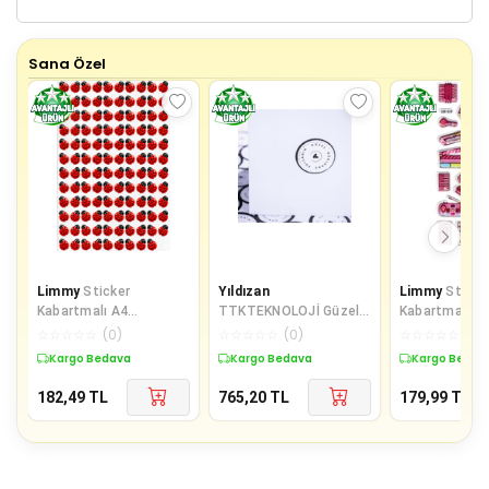
Sana Özel
Limmy
Sticker
Yıldızan
Limmy
Sticke
Kabartmalı A4
TTKTEKNOLOJİ Güzel
Kabartmalı St
boyutunda Stiker
günlerde kullanın, yazılı
Defter Planlay
☆
☆
☆
☆
☆
(
0
)
☆
☆
☆
☆
☆
(
0
)
☆
☆
☆
☆
☆
(
0
)
Defter, planlayıcı etiket
sticker seti, vintag
(Lde019)-19x
Kargo Bedava
Kargo Bedava
Kargo Bedav
182,49
TL
765,20
TL
179,99
TL