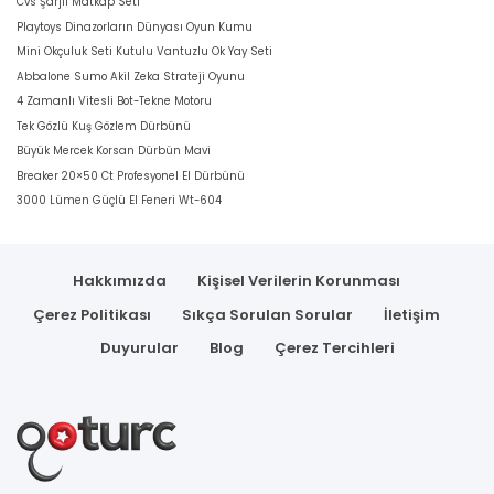
Cvs Şarjli Matkap Seti
Playtoys Dinazorların Dünyası Oyun Kumu
Mini Okçuluk Seti Kutulu Vantuzlu Ok Yay Seti
Abbalone Sumo Akil Zeka Strateji Oyunu
4 Zamanlı Vitesli Bot-Tekne Motoru
Tek Gözlü Kuş Gözlem Dürbünü
Büyük Mercek Korsan Dürbün Mavi
Breaker 20×50 Ct Profesyonel El Dürbünü
3000 Lümen Güçlü El Feneri Wt-604
Hakkımızda
Kişisel Verilerin Korunması
Çerez Politikası
Sıkça Sorulan Sorular
İletişim
Duyurular
Blog
Çerez Tercihleri