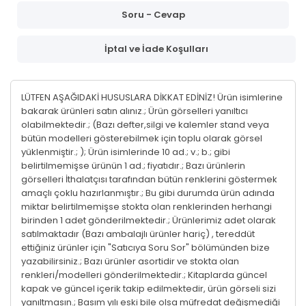
Soru - Cevap
İptal ve İade Koşulları
LÜTFEN AŞAĞIDAKİ HUSUSLARA DİKKAT EDİNİZ! Ürün isimlerine
bakarak ürünleri satın alınız.; Ürün görselleri yanıltıcı
olabilmektedir.; (Bazı defter,silgi ve kalemler stand veya
bütün modelleri gösterebilmek için toplu olarak görsel
yüklenmiştir.; ); Ürün isimlerinde 10 ad.; v.; b.; gibi
belirtilmemişse ürünün 1 ad.; fiyatıdır.; Bazı ürünlerin
görselleri İthalatçısı tarafından bütün renklerini göstermek
amaçlı çoklu hazırlanmıştır.; Bu gibi durumda ürün adında
miktar belirtilmemişse stokta olan renklerinden herhangi
birinden 1 adet gönderilmektedir.; Ürünlerimiz adet olarak
satılmaktadır (Bazı ambalajlı ürünler hariç) , tereddüt
ettiğiniz ürünler için "Satıcıya Soru Sor" bölümünden bize
yazabilirsiniz.; Bazı ürünler asortidir ve stokta olan
renkleri/modelleri gönderilmektedir.; Kitaplarda güncel
kapak ve güncel içerik takip edilmektedir, ürün görseli sizi
yanıltmasın.; Basım yılı eski bile olsa müfredat değişmediği