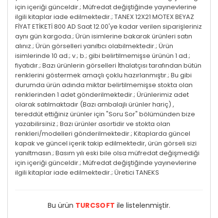
için içeriği günceldir.; Müfredat değiştiğinde yayınevlerine
ilgili kitaplar iade edilmektedir.; TANEX 12X21 MOTEX BEYAZ
FİYAT ETİKETİ 800 AD Saat 12.00'ye kadar verilen siparişleriniz
aynı gün kargoda.; Ürün isimlerine bakarak ürünleri satın
alınız.; Ürün görselleri yanıltıcı olabilmektedir.; Ürün
isimlerinde 10 ad.; v.; b.; gibi belirtilmemişse ürünün 1 ad.;
fiyatıdır.; Bazı ürünlerin görselleri İthalatçısı tarafından bütün
renklerini göstermek amaçlı çoklu hazırlanmıştır.; Bu gibi
durumda ürün adında miktar belirtilmemişse stokta olan
renklerinden 1 adet gönderilmektedir.; Ürünlerimiz adet
olarak satılmaktadır (Bazı ambalajlı ürünler hariç) ,
tereddüt ettiğiniz ürünler için "Soru Sor" bölümünden bize
yazabilirsiniz.; Bazı ürünler asortidir ve stokta olan
renkleri/modelleri gönderilmektedir.; Kitaplarda güncel
kapak ve güncel içerik takip edilmektedir, ürün görseli sizi
yanıltmasın.; Basım yılı eski bile olsa müfredat değişmediği
için içeriği günceldir.; Müfredat değiştiğinde yayınevlerine
ilgili kitaplar iade edilmektedir.; Üretici TANEKS
Bu ürün
TURCSOFT
ile listelenmiştir.