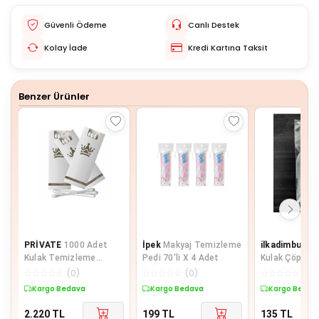
Güvenli Ödeme
Canlı Destek
Kolay İade
Kredi Kartına Taksit
Benzer Ürünler
PRİVATE
1000 Adet
İpek
Makyaj Temizleme
ilkadimbuklet
Kulak Temizleme
Pedi 70'li X 4 Adet
Kulak Çöpü, Hi
Pamuğu Otel Buklet
Kulak Temizl
☆
☆
☆
☆
☆
(
0
)
☆
☆
☆
☆
☆
(
0
)
☆
☆
☆
☆
☆
(
0
)
İçin Kulak Temizleme
Çubuğu
Kargo Bedava
Kargo Bedava
Kargo Bedav
Çubuğu Kutulu 3 Lü
Paket
2.220
TL
199
TL
135
TL