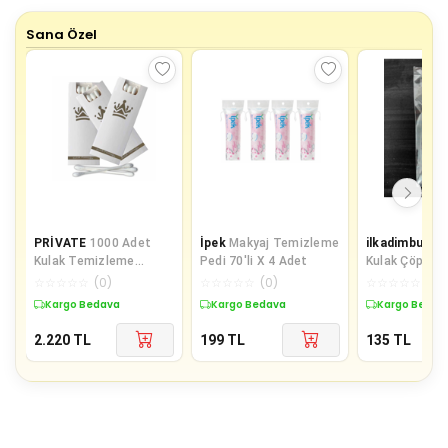
Sana Özel
PRİVATE
1000 Adet
İpek
Makyaj Temizleme
ilkadimbuklet
Kulak Temizleme
Pedi 70'li X 4 Adet
Kulak Çöpü, Hi
Pamuğu Otel Buklet
Kulak Temizl
☆
☆
☆
☆
☆
(
0
)
☆
☆
☆
☆
☆
(
0
)
☆
☆
☆
☆
☆
(
0
)
İçin Kulak Temizleme
Çubuğu
Kargo Bedava
Kargo Bedava
Kargo Bedav
Çubuğu Kutulu 3 Lü
Paket
2.220
TL
199
TL
135
TL