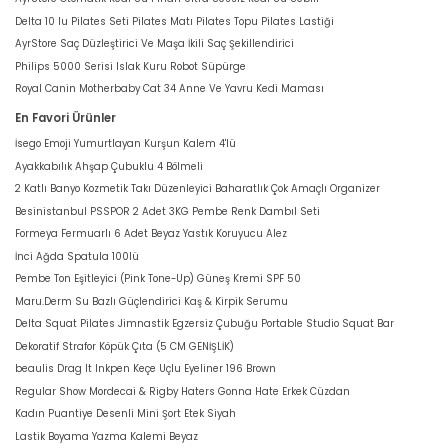
Delta 10 lu Pilates Seti Pilates Matı Pilates Topu Pilates Lastiği
AyrStore Saç Düzleştirici Ve Maşa İkili Saç Şekillendirici
Philips 5000 Serisi Islak Kuru Robot Süpürge
Royal Canin Motherbaby Cat 34 Anne Ve Yavru Kedi Maması
En Favori Ürünler
İsego Emoji Yumurtlayan Kurşun Kalem 4'lü
Ayakkabılık Ahşap Çubuklu 4 Bölmeli
2 Katlı Banyo Kozmetik Takı Düzenleyici Baharatlık Çok Amaçlı Organizer
Besinistanbul PSSPOR 2 Adet 3KG Pembe Renk Dambıl Seti
Formeya Fermuarlı 6 Adet Beyaz Yastık Koruyucu Alez
İnci Ağda Spatula 100lü
Pembe Ton Eşitleyici (Pink Tone-Up) Güneş Kremi SPF 50
Maru.Derm Su Bazlı Güçlendirici Kaş & Kirpik Serumu
Delta Squat Pilates Jimnastik Egzersiz Çubuğu Portable Studio Squat Bar
Dekoratif Strafor Köpük Çıta (5 CM GENİŞLİK)
beaulis Drag It Inkpen Keçe Uçlu Eyeliner 196 Brown
Regular Show Mordecai & Rigby Haters Gonna Hate Erkek Cüzdan
Kadın Puantiye Desenli Mini Şort Etek Siyah
Lastik Boyama Yazma Kalemi Beyaz