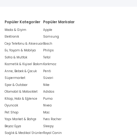
Popüler Kategoriler
Popüler Markalar
Moda & Giyim
Apple
Elektronik
Samsung
Cep Telefonu & Aksesuar
Bosch
Ev, Yaşam & Mobilya
Philips
Sofra & Mutfak
Tefal
Kozmetik & Kişisel Bakım
Korkmaz
Anne, Bebek & Çocuk
Penti
Süpermarket
Süvari
Spor & Outdoor
Nike
Otomobil & Motosiklet
Adidas
Kitap, Hobi & Eğlence
Puma
Oyuncak
Nivea
Pet Shop
Mac
Yapı Market & Bahçe
Yves Rocher
Beyaz Eşya
Sleepy
Sağlık & Medikal Ürünler
Royal Canin