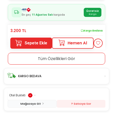
Ücretsiz
Kargo
En geç
11 Ağustos Salı
kargoda
3.200
TL
Kargo Bedava
Hemen Al
Sepete Ekle
Tüm Özellikleri Gör
›
KARGO BEDAVA
Otel Bukleti
-
Mağazaya Git
? Satıcıya Sor