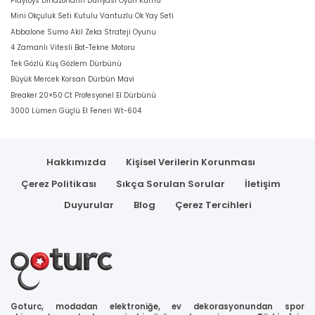
Playtoys Dinazorların Dünyası Oyun Kumu
Mini Okçuluk Seti Kutulu Vantuzlu Ok Yay Seti
Abbalone Sumo Akil Zeka Strateji Oyunu
4 Zamanlı Vitesli Bot-Tekne Motoru
Tek Gözlü Kuş Gözlem Dürbünü
Büyük Mercek Korsan Dürbün Mavi
Breaker 20×50 Ct Profesyonel El Dürbünü
3000 Lümen Güçlü El Feneri Wt-604
Hakkımızda
Kişisel Verilerin Korunması
Çerez Politikası
Sıkça Sorulan Sorular
İletişim
Duyurular
Blog
Çerez Tercihleri
Goturc, modadan elektroniğe, ev dekorasyonundan spor