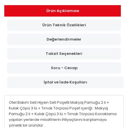
Ürün Açıklaması
Ürün Teknik Özellikleri
Değerlendirmeler
Taksit Seçenekleri
Soru - Cevap
İptal ve İade Koşulları
Otel Bakım Seti Hijyen Seti Poşetli Makyaj Pamuğu 2 li +
Kulak Çöpü 3 lü + Tırnak Törpüsü Poşet içeriği : Makyaj
Pamuğu 2 li + Kulak Çöpü 3 lü + Tırnak Törpüsü Konaklama
yapılan yerlerde misafirlerin ihtiyaçlarını karşılamaya
yönelik bir üründür.