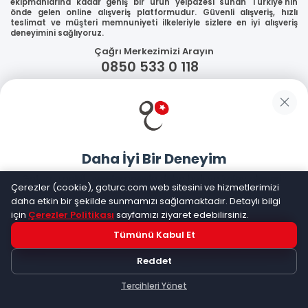
ekipmanlarına kadar geniş bir ürün yelpazesi sunan Türkiye'nin
önde gelen online alışveriş platformudur. Güvenli alışveriş, hızlı
teslimat ve müşteri memnuniyeti ilkeleriyle sizlere en iyi alışveriş
deneyimini sağlıyoruz.
Çağrı Merkezimizi Arayın
0850 533 0 118
WhatsApp Destek
Güvenliğiniz
Daha İyi Bir Deneyim
Sosyal Medya
Goturc mobil uygulamasıyla daha hızlı ve kolay alışveriş
Çerezler (cookie), goturc.com web sitesini ve hizmetlerimizi
yapın
daha etkin bir şekilde sunmamızı sağlamaktadır. Detaylı bilgi
için
Çerezler Politikası
sayfamızı ziyaret edebilirsiniz.
Mobil Uygulamalarımız
Tümünü Kabul Et
Hemen Dene!
Reddet
Uygulama yüklüyse açılacak, değilse
Google Play
'e
yönlendirileceksiniz
Tercihleri Yönet
Keşfet
Kategoriler
Sepetim