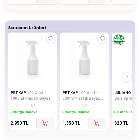
Satıcının Ürünleri
PETKAP
100 Adet -
PETKAP
100 Adet -
JULIANO
50 
1000ml Plastik Beyaz
500ml Plastik Beyaz
Şişe Spreyli 
Konik Sprey Şişe -
Konik Sprey Şişe -
Şişesi Dolduru
☆
☆
☆
☆
☆
(
0
)
☆
☆
☆
☆
☆
(
0
)
☆
☆
☆
☆
☆
(
0
)
Beyaz Başlık
Beyaz Başlık
Cep Plasti
Kargo Bedava
Kargo Bedava
Kargo Bedav
2.950
TL
1.350
TL
320
TL