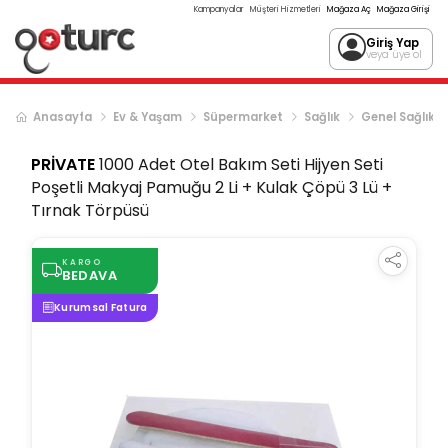
Kampanyalar
Müşteri Hizmetleri
Mağaza Aç
Mağaza Girişi
Giriş Yap
veya üye ol
Anasayfa
Ev & Yaşam
Süpermarket
Sağlık
Genel Sağlık
PRİVATE
1000 Adet Otel Bakım Seti Hijyen Seti
Poşetli Makyaj Pamuğu 2 Li + Kulak Çöpü 3 Lü +
Tırnak Törpüsü
KARGO
BEDAVA
Kurumsal Fatura