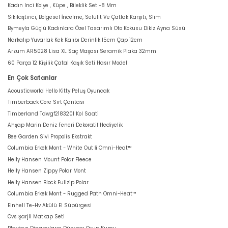
Kadın Inci Kolye , Küpe , Bileklik Set -8 Mm
Sıkılaştırıcı, Bölgesel İncelme, Selülit Ve Çatlak Karşıtı, Slim
Bymeyla Güçlü Kadınlara Özel Tasarımlı Oto Kokusu Dikiz Ayna Süsü
Narkalıp Yuvarlak Kek Kalıbı Derinlik 15cm Çap 12cm
Arzum AR5028 Lisa XL Saç Maşası Seramik Plaka 32mm
60 Parça 12 Kişilik Çatal Kaşık Seti Hasır Model
En Çok Satanlar
Acousticworld Hello Kitty Peluş Oyuncak
Timberback Core Sırt Çantası
Timberland Tdwgf2183201 Kol Saati
Ahşap Marin Deniz Feneri Dekoratif Hediyelik
Bee Garden Sivi Propolis Ekstrakt
Columbia Erkek Mont - White Out İi Omni-Heat™
Helly Hansen Mount Polar Fleece
Helly Hansen Zippy Polar Mont
Helly Hansen Block Fullzip Polar
Columbia Erkek Mont - Rugged Path Omni-Heat™
Einhell Te-Hv Akülü El Süpürgesi
Cvs Şarjli Matkap Seti