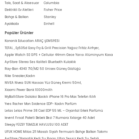
Takı, Saat & Aksesuar
Columbia
Elektrikli Ev Aletleri
Fisher Price
Bahçe & Balkon
Stanley
Ayakkabı
Einhell
Popüler Ürünler
Kanonik Education ARAÇ ŞEMSİYESİ
TEFAL , Ey505d Easy Fry & Grill Precision Yağsız Fritöz Airfryer,
Apple Watch SE GPS + Cellular 44mm Gece Yarısı Alüminyum Kasa
AyrStore Stereo Ses Kaliteli Bluetooth Kulaklık
Ray-Ban 4340 710/M2 50 Unisex Güneş Gözlüğü
Nike Sneaker,Kadın
NIVEA Nivea SUN Hassas Yüz Güneş Kremi 50ml,
Xiaomi Power Bank 10000mAh
MyBalliStore Galaksi Baskılı iPhone 16 Pro Max Telefon Kılıfı
Yves Rocher Mon Evidence EDP- Kadın Parfüm
Lelas Lelas Prime 38 Cool EDP 55 ML – Oryantal Erkek Parfümü
levent Fırsat Paketi Bebek Bezi 7 Numara Xxlarge 40 Adet
Sleepy YÜZEY TEMİZLİK HAVLUSU 100 ADET
UFUK HOME Milas 211 Masalı Siyah Fermuarlı Bahçe Balkon Takımı
AyrStore Otomatik Kedi Su Pınarı Ultra Sessiz Kedi Su Sebili