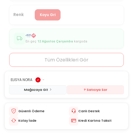
Renk
Koyu Gri
En geç
12 Ağustos Çarşamba
kargoda
Tüm Özellikleri Gör
ELISYA NORA
-
Mağazaya Git
? Satıcıya Sor
Güvenli Ödeme
Canlı Destek
Kolay İade
Kredi Kartına Taksit