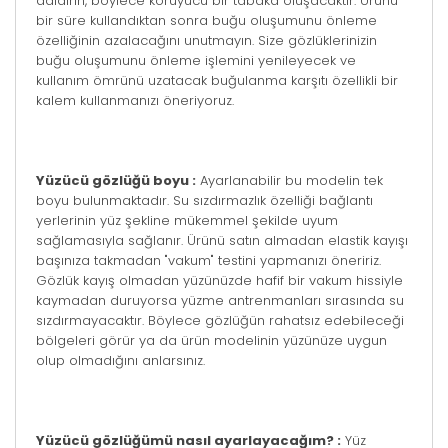
daldırın, böylece koruyucu bir tabaka oluşacaktır. Ürünü
bir süre kullandıktan sonra buğu oluşumunu önleme
özelliğinin azalacağını unutmayın. Size gözlüklerinizin
buğu oluşumunu önleme işlemini yenileyecek ve
kullanım ömrünü uzatacak buğulanma karşıtı özellikli bir
kalem kullanmanızı öneriyoruz.
Yüzücü gözlüğü boyu :
Ayarlanabilir bu modelin tek
boyu bulunmaktadır. Su sızdırmazlık özelliği bağlantı
yerlerinin yüz şekline mükemmel şekilde uyum
sağlamasıyla sağlanır. Ürünü satın almadan elastik kayışı
başınıza takmadan "vakum" testini yapmanızı öneririz.
Gözlük kayış olmadan yüzünüzde hafif bir vakum hissiyle
kaymadan duruyorsa yüzme antrenmanları sırasında su
sızdırmayacaktır. Böylece gözlüğün rahatsız edebileceği
bölgeleri görür ya da ürün modelinin yüzünüze uygun
olup olmadığını anlarsınız.
Yüzücü gözlüğümü nasıl ayarlayacağım? :
Yüz