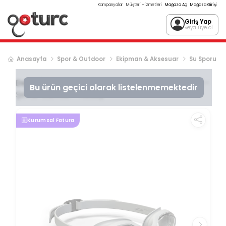
Kampanyalar
Müşteri Hizmetleri
Mağaza Aç
Mağaza Girişi
Giriş Yap
veya üye ol
Anasayfa
Spor & Outdoor
Ekipman & Aksesuar
Su Sporu
Decathlon
Yüzücü Gözlüğü - Standart Boy - Gri -
Bu ürün geçici olarak listelenmemektedir
Şeffaf Camlar - Ready
Kurumsal Fatura