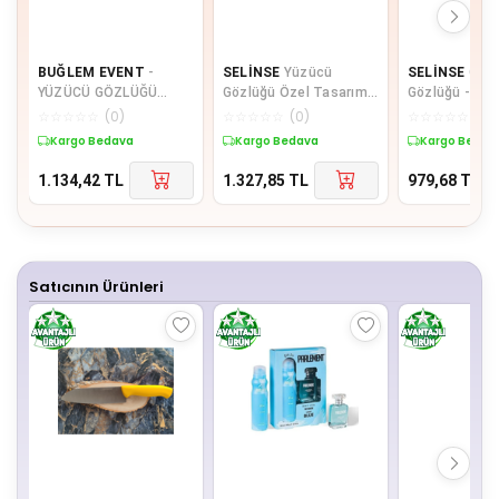
BUĞLEM EVENT
-
SELİNSE
Yüzücü
SELİNSE
Çuk
YÜZÜCÜ GÖZLÜĞÜ
Gözlüğü Özel Tasarım -
Gözlüğü - 1 
SİLİKON OLİMPİYAT
1 ADET
☆
☆
☆
☆
☆
(
0
)
☆
☆
☆
☆
☆
(
0
)
☆
☆
☆
☆
☆
(
0
)
MODEL - 1 ADET
Kargo Bedava
Kargo Bedava
Kargo Bedav
1.134,42
TL
1.327,85
TL
979,68
TL
Satıcının Ürünleri