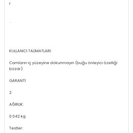
r
.
KULLANICI TALİMATLARI:
Camların iç yüzeyine dokunmayın (buğu önleyici özelliği
bozar).
GARANTİ:
2
AĞIRLIK:
0.042 kg
Testler: