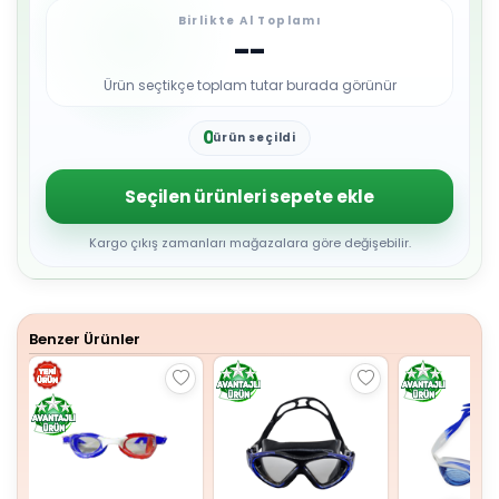
Birlikte Al Toplamı
--
Ürün seçtikçe toplam tutar burada görünür
0
ürün seçildi
1
2
3
Seçilen ürünleri sepete ekle
4
5
6
Kargo çıkış zamanları mağazalara göre değişebilir.
7
8
9
Benzer Ürünler