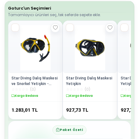
Goturc'un Seçimleri
Tamamlayıcı ürünleri seç, tek seferde sepete ekle.
Star Diving Dalış Maskesi
Star Diving Dalış Maskesi
Star Divi
ve Snorkel Yetişkin -
Yetişkin
Yetişkin 
☆
☆
☆
☆
☆
(
0
)
☆
☆
☆
☆
☆
(
0
)
☆
☆
☆
☆
☆
51712-SARI
Kargo Bedava
Kargo Bedava
Kargo B
1.283,01
TL
927,73
TL
927,73
Paket Özeti