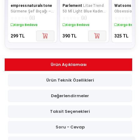
empressnaturalstone
Parlement
LitaeTrend
Watsons
Col
Sürmene Şef Bıçağı –
50 Ml Light Blue Kadın
Obsession V
Sarı Silikon Kabze
Parfüm + 150 Ml
Spreyi 200 ml
☆
☆
☆
☆
☆
(
0
)
☆
☆
☆
☆
☆
(
0
)
☆
☆
☆
☆
☆
(
0
)
Deodorant Seti
Kargo Bedava
Kargo Bedava
Kargo Bedav
299
TL
390
TL
325
TL
Ürün Açıklaması
Ürün Teknik Özellikleri
Değerlendirmeler
Taksit Seçenekleri
Soru - Cevap