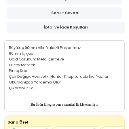
Soru - Cevap
İptal ve İade Koşulları
Büyüteç 90mm Altin Yaldizli Paslanmaz
90mm İç çap
Gold Görünüm Metal çerçeve
Kri̇stal Mercek
Pi̇ri̇nç Sap
Çok Deği̇şi̇k Hediyelik, Hari̇ta , Kitap Lardaki İnci̇ Yazilari
Okumanızda Yardemcı Olur
Çikarabilir Kol
Bu Ürün
Entegrasyon Sistemleri ile Listelenmiştir
Sana Özel