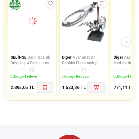
SELİNSE
Şarjlı Gözlük
Diger
Ayarlanabilir
Diger
Akvary
Büyüteç 4 Farklı Lens
Başlıklı Elektronikçi
Modelinde 5X
-11537Dc
Yardım Lehim Standı Ile
Büyütmeli Har
☆
☆
☆
☆
☆
(
0
)
☆
☆
☆
☆
☆
(
0
)
☆
☆
☆
☆
☆
(
0
)
Ledli
Büyüteç
Kargo Bedava
Kargo Bedava
Kargo Bedav
2.895,05
TL
1.523,36
TL
771,11
TL