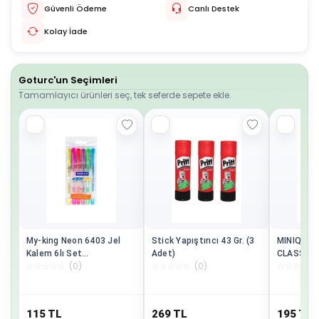
Güvenli Ödeme
Canlı Destek
Kolay İade
Goturc'un Seçimleri
Tamamlayıcı ürünleri seç, tek seferde sepete ekle.
My-king Neon 6403 Jel
Stick Yapıştırıcı 43 Gr. (3
MINIQ CI
Kalem 6lı Set
Adet)
CLASSIC 
☆
☆
☆
☆
☆
(
0
)
☆
☆
☆
☆
☆
(
0
)
☆
☆
☆
☆
☆
Pe02227jkoon6
OYUNCAK
115
TL
269
TL
195
TL