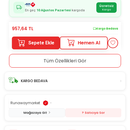
Ücretsiz
Kargo
En geç
10 Ağustos Pazartesi
kargoda
957,64
TL
Kargo Bedava
Hemen Al
Sepete Ekle
Tüm Özellikleri Gör
›
KARGO BEDAVA
Runawaymarket
-
Mağazaya Git
? Satıcıya Sor