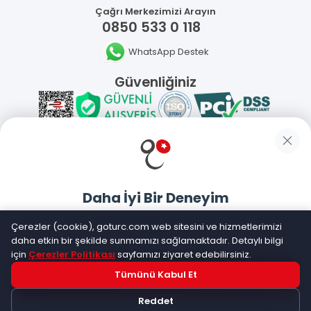
Çağrı Merkezimizi Arayın
0850 533 0 118
WhatsApp Destek
Güvenliğiniz
Sosyal Medya
Daha İyi Bir Deneyim
Mobil Uygulamalarımız
Goturc mobil uygulamasıyla daha hızlı ve kolay alışveriş
Çerezler (cookie), goturc.com web sitesini ve hizmetlerimizi
yapın
daha etkin bir şekilde sunmamızı sağlamaktadır. Detaylı bilgi
için
Çerezler Politikası
sayfamızı ziyaret edebilirsiniz.
Tümünü Kabul Et
Hemen Dene!
©
2026
Goturc – Her Zaman Daha İyisi Vardır
Reddet