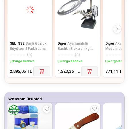
SELİNSE
Şarjlı Gözlük
Diger
Ayarlanabilir
Diger
Akvary
Büyüteç 4 Farklı Lens
Başlıklı Elektronikçi
Modelinde 5X
-11537Dc
Yardım Lehim Standı Ile
Büyütmeli Har
☆
☆
☆
☆
☆
(
0
)
☆
☆
☆
☆
☆
(
0
)
☆
☆
☆
☆
☆
(
0
)
Ledli
Büyüteç
Kargo Bedava
Kargo Bedava
Kargo Bedav
2.895,05
TL
1.523,36
TL
771,11
TL
Satıcının Ürünleri