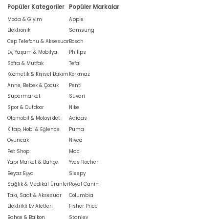
Popüler Kategoriler
Popüler Markalar
Moda & Giyim
Apple
Elektronik
Samsung
Cep Telefonu & Aksesuar
Bosch
Ev, Yaşam & Mobilya
Philips
Sofra & Mutfak
Tefal
Kozmetik & Kişisel Bakım
Korkmaz
Anne, Bebek & Çocuk
Penti
Süpermarket
Süvari
Spor & Outdoor
Nike
Otomobil & Motosiklet
Adidas
Kitap, Hobi & Eğlence
Puma
Oyuncak
Nivea
Pet Shop
Mac
Yapı Market & Bahçe
Yves Rocher
Beyaz Eşya
Sleepy
Sağlık & Medikal Ürünler
Royal Canin
Takı, Saat & Aksesuar
Columbia
Elektrikli Ev Aletleri
Fisher Price
Bahçe & Balkon
Stanley