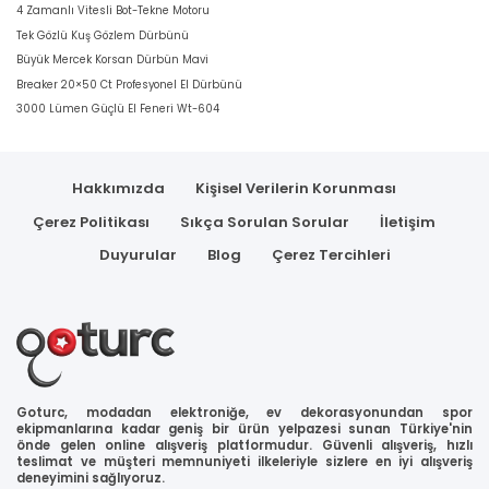
4 Zamanlı Vitesli Bot-Tekne Motoru
Tek Gözlü Kuş Gözlem Dürbünü
Büyük Mercek Korsan Dürbün Mavi
Breaker 20×50 Ct Profesyonel El Dürbünü
3000 Lümen Güçlü El Feneri Wt-604
Hakkımızda
Kişisel Verilerin Korunması
Çerez Politikası
Sıkça Sorulan Sorular
İletişim
Duyurular
Blog
Çerez Tercihleri
Goturc, modadan elektroniğe, ev dekorasyonundan spor
ekipmanlarına kadar geniş bir ürün yelpazesi sunan Türkiye'nin
önde gelen online alışveriş platformudur. Güvenli alışveriş, hızlı
teslimat ve müşteri memnuniyeti ilkeleriyle sizlere en iyi alışveriş
deneyimini sağlıyoruz.