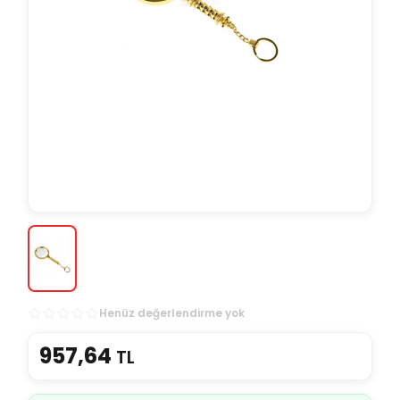
Henüz değerlendirme yok
957,64
TL