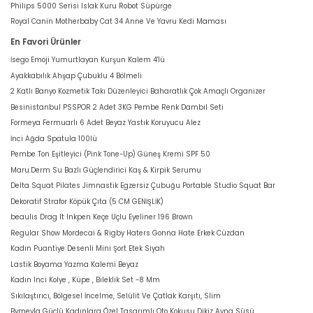
Philips 5000 Serisi Islak Kuru Robot Süpürge
Royal Canin Motherbaby Cat 34 Anne Ve Yavru Kedi Maması
En Favori Ürünler
İsego Emoji Yumurtlayan Kurşun Kalem 4'lü
Ayakkabılık Ahşap Çubuklu 4 Bölmeli
2 Katlı Banyo Kozmetik Takı Düzenleyici Baharatlık Çok Amaçlı Organizer
Besinistanbul PSSPOR 2 Adet 3KG Pembe Renk Dambıl Seti
Formeya Fermuarlı 6 Adet Beyaz Yastık Koruyucu Alez
İnci Ağda Spatula 100lü
Pembe Ton Eşitleyici (Pink Tone-Up) Güneş Kremi SPF 50
Maru.Derm Su Bazlı Güçlendirici Kaş & Kirpik Serumu
Delta Squat Pilates Jimnastik Egzersiz Çubuğu Portable Studio Squat Bar
Dekoratif Strafor Köpük Çıta (5 CM GENİŞLİK)
beaulis Drag It Inkpen Keçe Uçlu Eyeliner 196 Brown
Regular Show Mordecai & Rigby Haters Gonna Hate Erkek Cüzdan
Kadın Puantiye Desenli Mini Şort Etek Siyah
Lastik Boyama Yazma Kalemi Beyaz
Kadın Inci Kolye , Küpe , Bileklik Set -8 Mm
Sıkılaştırıcı, Bölgesel İncelme, Selülit Ve Çatlak Karşıtı, Slim
Bymeyla Güçlü Kadınlara Özel Tasarımlı Oto Kokusu Dikiz Ayna Süsü