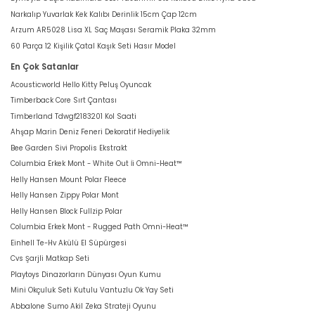
Narkalıp Yuvarlak Kek Kalıbı Derinlik 15cm Çap 12cm
Arzum AR5028 Lisa XL Saç Maşası Seramik Plaka 32mm
60 Parça 12 Kişilik Çatal Kaşık Seti Hasır Model
En Çok Satanlar
Acousticworld Hello Kitty Peluş Oyuncak
Timberback Core Sırt Çantası
Timberland Tdwgf2183201 Kol Saati
Ahşap Marin Deniz Feneri Dekoratif Hediyelik
Bee Garden Sivi Propolis Ekstrakt
Columbia Erkek Mont - White Out İi Omni-Heat™
Helly Hansen Mount Polar Fleece
Helly Hansen Zippy Polar Mont
Helly Hansen Block Fullzip Polar
Columbia Erkek Mont - Rugged Path Omni-Heat™
Einhell Te-Hv Akülü El Süpürgesi
Cvs Şarjli Matkap Seti
Playtoys Dinazorların Dünyası Oyun Kumu
Mini Okçuluk Seti Kutulu Vantuzlu Ok Yay Seti
Abbalone Sumo Akil Zeka Strateji Oyunu