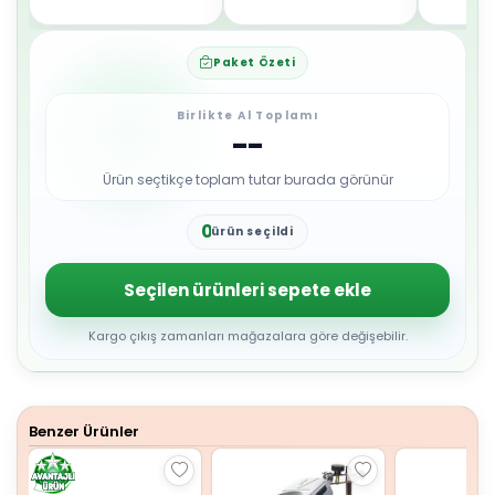
Paket Özeti
Birlikte Al Toplamı
--
Ürün seçtikçe toplam tutar burada görünür
0
ürün seçildi
1
2
3
Seçilen ürünleri sepete ekle
4
5
6
Kargo çıkış zamanları mağazalara göre değişebilir.
7
8
9
Benzer Ürünler