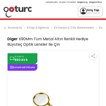
Kampanyalar
Müşteri Hizmetleri
Mağaza Aç
Mağaza Girişi
Giriş Yap
veya üye ol
Anasayfa
Kitap & Eğlence
Kırtasiye & Ofis Malzemeleri
Kırta
Diger
X90Mm Tüm Metal Altın Renkli Hediye
Büyüteç Optik Lensler Ile Çin
KARGO
BEDAVA
Kurumsal Fatura