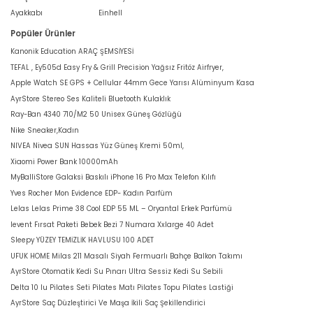
Ayakkabı
Einhell
Popüler Ürünler
Kanonik Education ARAÇ ŞEMSİYESİ
TEFAL , Ey505d Easy Fry & Grill Precision Yağsız Fritöz Airfryer,
Apple Watch SE GPS + Cellular 44mm Gece Yarısı Alüminyum Kasa
AyrStore Stereo Ses Kaliteli Bluetooth Kulaklık
Ray-Ban 4340 710/M2 50 Unisex Güneş Gözlüğü
Nike Sneaker,Kadın
NIVEA Nivea SUN Hassas Yüz Güneş Kremi 50ml,
Xiaomi Power Bank 10000mAh
MyBalliStore Galaksi Baskılı iPhone 16 Pro Max Telefon Kılıfı
Yves Rocher Mon Evidence EDP- Kadın Parfüm
Lelas Lelas Prime 38 Cool EDP 55 ML – Oryantal Erkek Parfümü
levent Fırsat Paketi Bebek Bezi 7 Numara Xxlarge 40 Adet
Sleepy YÜZEY TEMİZLİK HAVLUSU 100 ADET
UFUK HOME Milas 211 Masalı Siyah Fermuarlı Bahçe Balkon Takımı
AyrStore Otomatik Kedi Su Pınarı Ultra Sessiz Kedi Su Sebili
Delta 10 lu Pilates Seti Pilates Matı Pilates Topu Pilates Lastiği
AyrStore Saç Düzleştirici Ve Maşa İkili Saç Şekillendirici