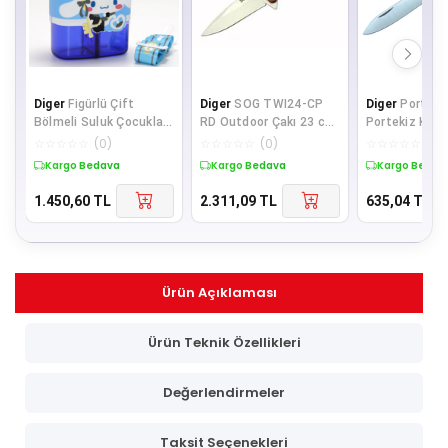
Diger
Figürlü Çift
Diger
SOG TWI24-CP
Diger
Portuga
Bölmeli Suluk Çocuklar
RD Outdoor Çakı 23 cm
Portekiz Kamp
İçin Pipetli Kullanışlı
- Ahşap Saplı,
cm - Plastik 
☆
☆
☆
☆
☆
(
0
)
☆
☆
☆
☆
☆
(
0
)
☆
☆
☆
☆
☆
(
0
)
Matar
Otomatik, Kılıf
Manuel
Kargo Bedava
Kargo Bedava
Kargo Bedav
1.450,60
TL
2.311,09
TL
635,04
TL
Ürün Açıklaması
Ürün Teknik Özellikleri
Değerlendirmeler
Taksit Seçenekleri