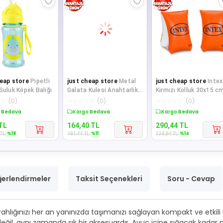
heap store
Pipetli
just cheap store
Metal
just cheap store
Intex
Suluk Köpek Balığı
Galata Kulesi Anahtarlık
Kırmızı Kolluk 30x15 c
(I Love Galata Kulesi)
(6-12 Yaş)
☆
☆
(
0
)
☆
☆
☆
☆
☆
(
0
)
☆
☆
☆
☆
☆
(
0
)
te %18 İndirim
Sepette %11 İndirim
Sepette %14 İndirim
TL
164,40
TL
290,44
TL
%
18
%
11
%
14
TL
184,44
TL
338,84
TL
erlendirmeler
Taksit Seçenekleri
Soru - Cevap
e ferahlığınızı her an yanınızda taşımanızı sağlayan kompakt ve etk
ici değil, aynı zamanda şık bir aksesuardır. Avuç içine sığacak k