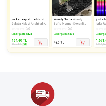
just cheap store
Metal
Woody Sofia
Woody
just c
Galata Kulesi Anahtarlık
Sofia Mermer Desenli
Işıklı 
(I Love Galata Kulesi)
Masa Tezgah Mutfak Su
Parti Ç
☆
☆
☆
☆
☆
(
0
)
☆
☆
☆
☆
☆
(
0
)
☆
☆
☆
Geçirmez Yapışka
Sopa 4
Sepette %11 İndirim
Kargo Bedava
Sepet
164,40
TL
1.671,
426
TL
%
11
184,44
TL
2.030,76