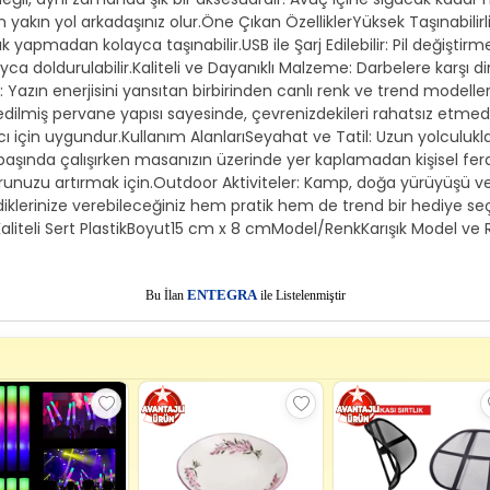
n yakın yol arkadaşınız olur.Öne Çıkan ÖzelliklerYüksek Taşınabili
k yapmadan kolayca taşınabilir.USB ile Şarj Edilebilir: Pil değiştir
ayca doldurulabilir.Kaliteli ve Dayanıklı Malzeme: Darbelere karşı di
azın enerjisini yansıtan birbirinden canlı renk ve trend modeller
lmiş pervane yapısı sayesinde, çevrenizdekileri rahatsız etmeden 
nıcı için uygundur.Kullanım AlanlarıSeyahat ve Tatil: Uzun yolculu
ar başında çalışırken masanızın üzerinde yer kaplamadan kişisel 
uzu artırmak için.Outdoor Aktiviteler: Kamp, doğa yürüyüşü veya 
vdiklerinize verebileceğiniz hem pratik hem de trend bir hediye se
eKaliteli Sert PlastikBoyut15 cm x 8 cmModel/RenkKarışık Model
E
Bu İlan
NTEGRA
ile Listelenmiştir