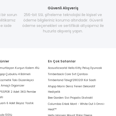
Güvenli Alışveriş
i bir sorun
256-bit SSL şifreleme teknolojisi ile kişisel ve
litikamız
ödeme bilgileriniz koruma altındadır. Güvenli
e iade
ödeme seçenekleri ve sertifikalı altyapımız ile
huzurla alışveriş yapın.
rünler
En Çok Satanlar
umurtlayan Kurşun Kalem 4'lü
Acousticworld Hello Kitty Peluş Oyuncak
hşap Çubuklu 4 Bölmeli
Timberback Core Sırt Çantası
Kozmetik Takı Düzenleyici
Timberland Tdwgf2183201 Kol Saati
k Amaçlı Organizer
Ahşap Marin Deniz Feneri Dekoratif
 PSSPOR 2 Adet 3KG Pembe
Hediyelik
eti
Bee Garden Sivi Propolis Ekstrakt
arlı 6 Adet Beyaz Yastık
Columbia Erkek Mont - White Out İi Omni-
Heat™
ula 100lü
Helly Hansen Mount Polar Fleece