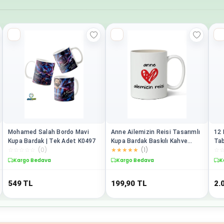
Mohamed Salah Bordo Mavi
Anne Ailemizin Reisi Tasarımlı
12 
Kupa Bardak | Tek Adet K0497
Kupa Bardak Baskılı Kahve
Ta
☆
☆
☆
☆
☆
(
0
)
★
★
★
★
★
(
1
)
☆
Kupa Bar
Kargo Bedava
1 Değerlendirme
K
549
TL
199,90
TL
2.