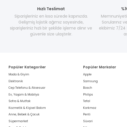
Hızlı Teslimat
%1
Siparişleriniz en kısa sürede kapınızda.
Memnuniyetini
Gelişmiş lojistik ağımız sayesinde,
Sorularınız v
siparişleriniz hızlı bir şekilde işleme alınır ve
ekibimiz 7/24 
güvenle size ulaştırılır.
a
Popüler Kategoriler
Popüler Markalar
Moda & Giyim
Apple
Elektronik
Samsung
Cep Telefonu & Aksesuar
Bosch
Ev, Yaşam & Mobilya
Philips
Sofra & Mutfak
Tefal
Kozmetik & Kişisel Bakım
Korkmaz
Anne, Bebek & Çocuk
Penti
Süpermarket
Süvari