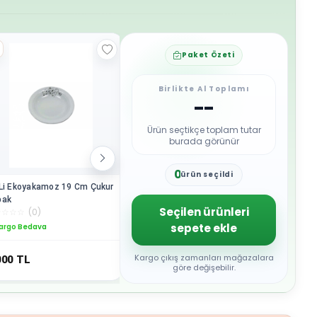
Paket Özeti
Birlikte Al Toplamı
--
Ürün seçtikçe toplam tutar
burada görünür
0
ürün seçildi
1
Li Ekoyakamoz 19 Cm Çukur
Çukur Yemek Tabak Yakamoz
Yakamoz 
2
bak
17 cm
Tabak 6'l
3
Seçilen ürünleri
☆
☆
☆
☆
(
0
)
☆
☆
☆
☆
☆
(
0
)
☆
☆
☆
☆
☆
4
sepete ekle
argo Bedava
Kargo Bedava
Kargo B
5
6
7
Kargo çıkış zamanları mağazalara
000
TL
2.000
TL
1.000
T
8
göre değişebilir.
9