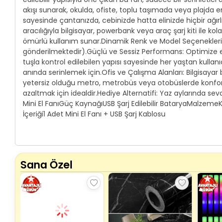
akışı sunarak, okulda, ofiste, toplu taşımada veya plajda e
sayesinde çantanızda, cebinizde hatta elinizde hiçbir ağırlı
aracılığıyla bilgisayar, powerbank veya araç şarj kiti ile kol
ömürlü kullanım sunar.Dinamik Renk ve Model Seçenekleri: Y
gönderilmektedir).Güçlü ve Sessiz Performans: Optimize edi
tuşla kontrol edilebilen yapısı sayesinde her yaştan kulla
anında serinlemek için.Ofis ve Çalışma Alanları: Bilgisay
yetersiz olduğu metro, metrobüs veya otobüslerde konforun
azaltmak için idealdir.Hediye Alternatifi: Yaz aylarında se
Mini El FanıGüç KaynağıUSB Şarj Edilebilir BataryaMalzem
İçeriği1 Adet Mini El Fanı + USB Şarj Kablosu
Sana Özel