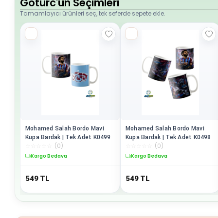
Goturc'un Seçimleri
Tamamlayıcı ürünleri seç, tek seferde sepete ekle.
Mohamed Salah Bordo Mavi
Mohamed Salah Bordo Mavi
Kupa Bardak | Tek Adet K0499
Kupa Bardak | Tek Adet K0498
☆
☆
☆
☆
☆
(
0
)
☆
☆
☆
☆
☆
(
0
)
Kargo Bedava
Kargo Bedava
549
TL
549
TL