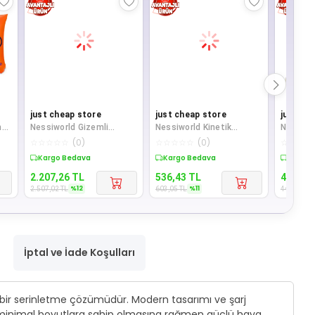
just cheap store
just cheap store
just ch
m
Nessiworld Gizemli
Nessiworld Kinetik
Nessiwo
Yumurta Slime Sürpriz
Gökkuşağı Oyun Kumu
Vardem 
☆
☆
☆
☆
☆
(
0
)
☆
☆
☆
☆
☆
(
0
)
☆
☆
☆
☆
Seti 300 gr
Kale
Ördek
Sepette %12 İndirim
Sepette %11 İndirim
Sepett
2.207,26
TL
536,43
TL
400,25
%
12
%
11
2.507,02
TL
603,05
TL
447,86
TL
İptal ve İade Koşulları
ili bir serinletme çözümüdür. Modern tasarımı ve şarj
adar minimal boyutlara sahip olmasına rağmen güçlü hava