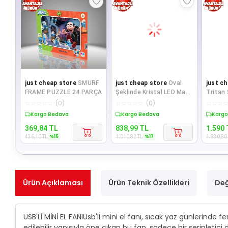
just cheap store
SMURF
just cheap store
Oval
just c
FRAME PUZZLE 24 PARÇA
Şeklinde Kristal LED Masa
Tritan 
Lambası – Dokunmatik, 3
☆
☆
☆
☆
☆
(
0
)
☆
☆
☆
☆
☆
(
0
)
☆
☆
☆
Renk Işık
Sepette %15 İndirim
Sepette %17 İndirim
Sepet
369,84
TL
838,99
TL
1.590
%
15
%
17
436,10
TL
1.010,82
TL
1.930,80
Ürün Açıklaması
Ürün Teknik Özellikleri
Değ
USB'Lİ MİNİ EL FANIUsb'li mini el fanı, sıcak yaz günlerind
edilebilir yapısıyla öne çıkan bu fan, sadece bir serinlet