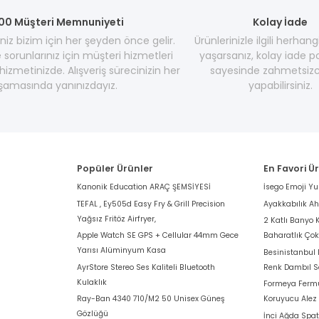
00 Müşteri Memnuniyeti
Kolay İade
z bizim için her şeyden önce gelir.
Ürünlerinizle ilgili herhang
e sorunlarınız için müşteri hizmetleri
yaşarsanız, kolay iade po
hizmetinizde. Alışveriş sürecinizin her
sayesinde zahmetsizc
şamasında yanınızdayız.
yapabilirsiniz.
Popüler Ürünler
En Favori Ü
Kanonik Education ARAÇ ŞEMSİYESİ
İsego Emoji Y
TEFAL , Ey505d Easy Fry & Grill Precision
Ayakkabılık A
Yağsız Fritöz Airfryer,
2 Katlı Banyo 
Apple Watch SE GPS + Cellular 44mm Gece
Baharatlık Ço
Yarısı Alüminyum Kasa
Besinistanbul
AyrStore Stereo Ses Kaliteli Bluetooth
Renk Dambıl S
Kulaklık
Formeya Fermu
Ray-Ban 4340 710/M2 50 Unisex Güneş
Koruyucu Alez
Gözlüğü
İnci Ağda Spat