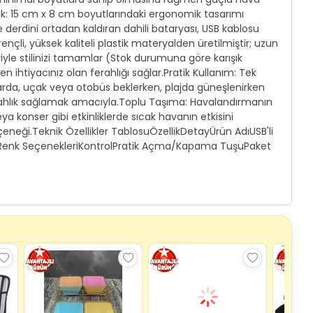
rlik: 15 cm x 8 cm boyutlarındaki ergonomik tasarımı
me derdini ortadan kaldıran dahili bataryası, USB kablosu
rençli, yüksek kaliteli plastik materyalden üretilmiştir; uzun
iyle stilinizi tamamlar (Stok durumuna göre karışık
ihtiyacınız olan ferahlığı sağlar.Pratik Kullanım: Tek
klarda, uçak veya otobüs beklerken, plajda güneşlenirken
ferahlık sağlamak amacıyla.Toplu Taşıma: Havalandırmanın
konser gibi etkinliklerde sıcak havanın etkisini
çeneği.Teknik Özellikler TablosuÖzellikDetayÜrün AdıUSB'li
 ve Renk SeçenekleriKontrolPratik Açma/Kapama TuşuPaket