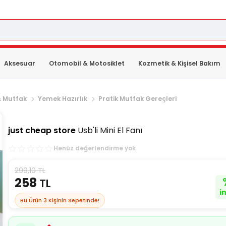
Aksesuar
Otomobil & Motosiklet
Kozmetik & Kişisel Bakım
& Mutfak
Yemek Hazırlık
Pratik Mutfak Gereçleri
just cheap store
Usb'li Mini El Fanı
Henüz değerlendirme yok
299,10 TL
258
TL
i
Bu Ürün
3
Kişinin Sepetinde!