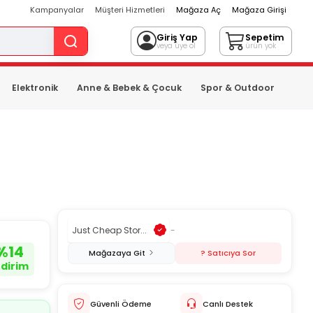
Kampanyalar
Müşteri Hizmetleri
Mağaza Aç
Mağaza Girişi
Giriş Yap
Sepetim
veya üye ol
ürün yok
Elektronik
Anne & Bebek & Çocuk
Spor & Outdoor
Just Cheap Stor...
-
%
14
Mağazaya Git
? Satıcıya Sor
ndirim
Güvenli Ödeme
Canlı Destek