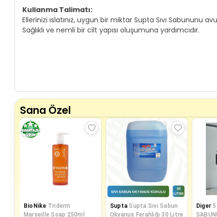
Kullanma Talimatı:
Ellerinizi ıslatınız, uygun bir miktar Supta Sıvı Sabununu a
Sağlıklı ve nemli bir cilt yapısı oluşumuna yardımcıdır.
Sana Özel
BioNike
Triderm
Supta
Supta Sıvı Sabun
Diger
5
Marseille Soap 250ml
Okyanus Ferahlığı 30 Litre
SABUN