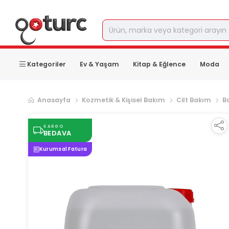
Kategoriler
Ev & Yaşam
Kitap & Eğlence
Moda
Anasayfa
Kozmetik & Kişisel Bakım
Cilt Bakım
B
KARGO
BEDAVA
Kurumsal Fatura