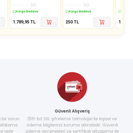
Buklet Tipi Sargısız
Oryantal Çiçeksi
Temizl
☆
☆
☆
☆
☆
(
0
)
☆
☆
☆
☆
☆
(
0
)
☆
☆
☆
☆
Beyaz Dikdö
Parfümlü S
Pompalı
Kargo Bedava
Kargo Bedava
Kargo 
1.789,95
TL
250
TL
1.099
T
Güvenli Alışveriş
i bir sorun
256-bit SSL şifreleme teknolojisi ile kişisel ve
litikamız
ödeme bilgileriniz koruma altındadır. Güvenli
e iade
ödeme seçenekleri ve sertifikalı altyapımız ile