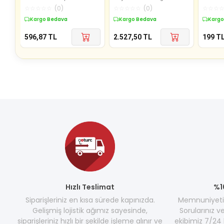
☆
☆
☆
☆
☆
(
0
)
☆
☆
☆
☆
☆
(
0
)
☆
☆
☆
Kargo Bedava
Kargo Bedava
Kargo
596,87
TL
2.527,50
TL
199
T
Hızlı Teslimat
%1
Siparişleriniz en kısa sürede kapınızda.
Memnuniyetini
Gelişmiş lojistik ağımız sayesinde,
Sorularınız v
siparişleriniz hızlı bir şekilde işleme alınır ve
ekibimiz 7/24 