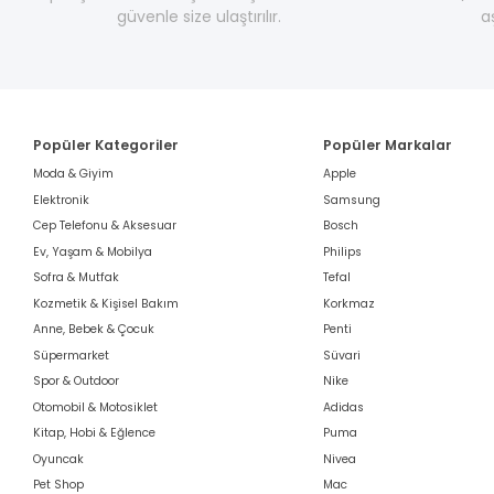
güvenle size ulaştırılır.
a
Popüler Kategoriler
Popüler Markalar
Moda & Giyim
Apple
Elektronik
Samsung
Cep Telefonu & Aksesuar
Bosch
Ev, Yaşam & Mobilya
Philips
Sofra & Mutfak
Tefal
Kozmetik & Kişisel Bakım
Korkmaz
Anne, Bebek & Çocuk
Penti
Süpermarket
Süvari
Spor & Outdoor
Nike
Otomobil & Motosiklet
Adidas
Kitap, Hobi & Eğlence
Puma
Oyuncak
Nivea
Pet Shop
Mac