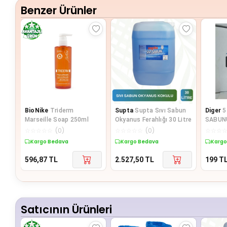
Benzer Ürünler
BioNike
Triderm
Supta
Supta Sıvı Sabun
Diger
5
Marseille Soap 250ml
Okyanus Ferahlığı 30 Litre
SABUN
☆
☆
☆
☆
☆
(
0
)
☆
☆
☆
☆
☆
(
0
)
☆
☆
☆
Kargo Bedava
Kargo Bedava
Kargo
596,87
TL
2.527,50
TL
199
T
Satıcının Ürünleri