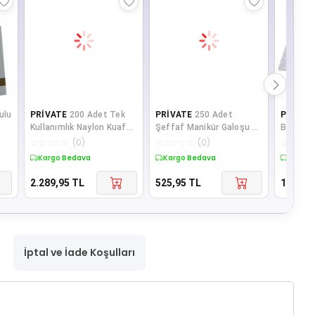
ulu
PRİVATE
200 Adet Tek
PRİVATE
250 Adet
PRİVAT
Kullanımlık Naylon Kuaför
Şeffaf Manikür Galoşu 8
Bakım Se
lon
Önlüğü Kullan At 100x150
Mikron Tek Kullanımlık
Poşetli
☆
☆
☆
☆
☆
(
0
)
☆
☆
☆
☆
☆
(
0
)
☆
☆
☆
☆
c
Kullan At
li
Kargo Bedava
Kargo Bedava
Kargo 
2.289,95
TL
525,95
TL
12.389
İptal ve İade Koşulları