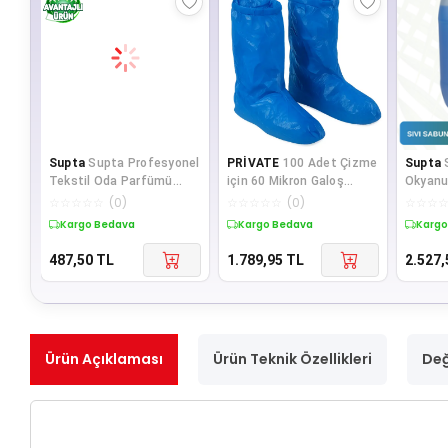
Supta
Supta Profesyonel
PRİVATE
100 Adet Çizme
Supta
Tekstil Oda Parfümü
için 60 Mikron Galoş
Okyanus
Spring 0.75 Litre
Plastik Kaymayan Sıvı
☆
☆
☆
☆
☆
(
0
)
☆
☆
☆
☆
☆
(
0
)
☆
☆
☆
Geçirme
Kargo Bedava
Kargo Bedava
Kargo
487,50
TL
1.789,95
TL
2.527,
Ürün Açıklaması
Ürün Teknik Özellikleri
Değ