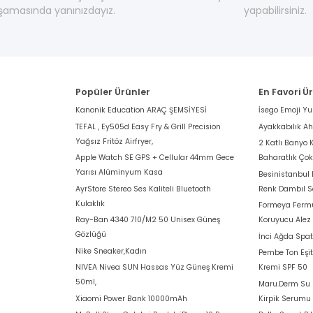
şamasında yanınızdayız.
yapabilirsiniz.
Popüler Ürünler
En Favori Ü
Kanonik Education ARAÇ ŞEMSİYESİ
İsego Emoji Y
TEFAL , Ey505d Easy Fry & Grill Precision
Ayakkabılık A
Yağsız Fritöz Airfryer,
2 Katlı Banyo 
Apple Watch SE GPS + Cellular 44mm Gece
Baharatlık Ço
Yarısı Alüminyum Kasa
Besinistanbul
AyrStore Stereo Ses Kaliteli Bluetooth
Renk Dambıl S
Kulaklık
Formeya Fermu
Ray-Ban 4340 710/M2 50 Unisex Güneş
Koruyucu Alez
Gözlüğü
İnci Ağda Spat
Nike Sneaker,Kadın
Pembe Ton Eşit
NIVEA Nivea SUN Hassas Yüz Güneş Kremi
Kremi SPF 50
50ml,
Maru.Derm Su B
Xiaomi Power Bank 10000mAh
Kirpik Serumu