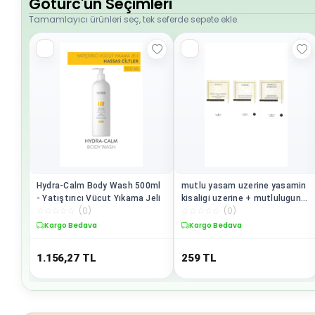
Goturc'un Seçimleri
Tamamlayıcı ürünleri seç, tek seferde sepete ekle.
Hydra-Calm Body Wash 500ml
mutlu yasam uzerine yasamin
- Yatıştırıcı Vücut Yıkama Jeli
kisaligi uzerine + mutlulugun
☆
☆
☆
☆
☆
(
0
)
☆
☆
☆
☆
☆
(
0
)
kazanilmasi + kendime
dusunceler = 3 set
Kargo Bedava
Kargo Bedava
1.156,27
TL
259
TL