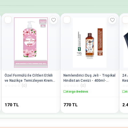
Özel Formülü ile Ciltleri Etkili
Nemlendirici Duş Jeli - Tropikal
24 
ve Nazikçe Temizleyen Kremsi
Hindistan Cevizi - 400ml-
Kes
☆
☆
☆
☆
☆
(
0
)
☆
☆
☆
☆
☆
(
0
)
☆
Duş Jeli-Kiraz Çiçeği eleg.367
26571
Vüc
Ölü
Kargo Bedava
K
Gel
170
TL
770
TL
2.