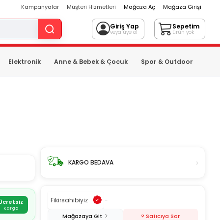
Kampanyalar
Müşteri Hizmetleri
Mağaza Aç
Mağaza Girişi
Giriş Yap
Sepetim
veya üye ol
ürün yok
Elektronik
Anne & Bebek & Çocuk
Spor & Outdoor
›
KARGO BEDAVA
Fikirsahibiyiz
-
Ücretsiz
Kargo
Mağazaya Git
? Satıcıya Sor