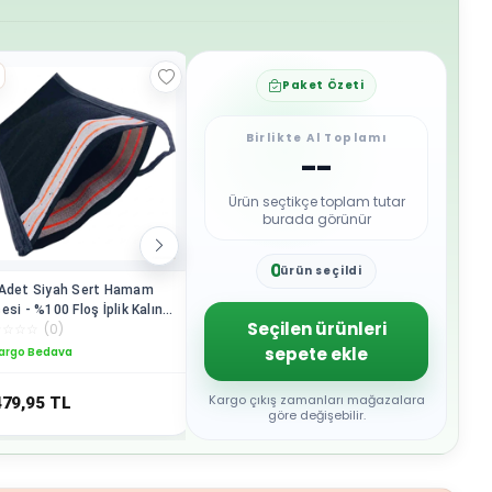
Paket Özeti
Birlikte Al Toplamı
--
Ürün seçtikçe toplam tutar
burada görünür
0
ürün seçildi
1
Adet Siyah Sert Hamam
Kabak Lifi Bulaşık Süngeri
Banyo Lif
2
esi - %100 Floş İplik Kalın
Banyo Kesesi Kalın Büyük
Koyun Yün
3
Seçilen ürünleri
☆
☆
☆
☆
(
0
)
☆
☆
☆
☆
☆
(
0
)
☆
☆
☆
☆
☆
ut Banyo Derin Kir Çıkarıcı
Parça Loofah Sponge İpli Doğal
– Kırmızı
4
 Deri Temizleyici Peeling
Kabak K
sepete ekle
argo Bedava
Kargo Bedava
5
eneksel Banyo ve Spa
6
7
Kargo çıkış zamanları mağazalara
479,95
TL
950,50
TL
299
TL
8
göre değişebilir.
9