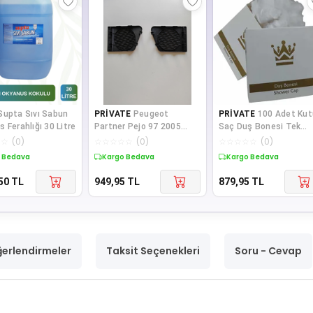
Supta Sıvı Sabun
PRİVATE
Peugeot
PRİVATE
100 Adet Kut
 Ferahlığı 30 Litre
Partner Pejo 97 2005
Saç Duş Bonesi Tek
Torpido Hoparlör Kapağı
Kullanımlık Plastik Nay
☆
☆
(
0
)
☆
☆
☆
☆
☆
(
0
)
☆
☆
☆
☆
☆
(
0
)
Sağ Sol Çift
Bon
 Bedava
Kargo Bedava
Kargo Bedava
50
TL
949,95
TL
879,95
TL
erlendirmeler
Taksit Seçenekleri
Soru - Cevap