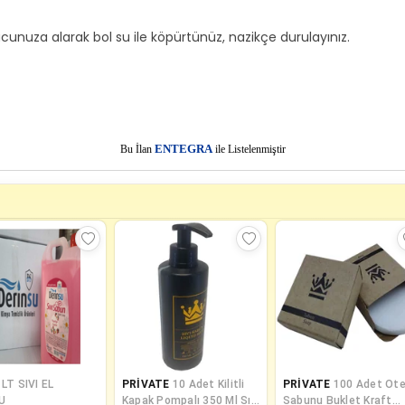
vucunuza alarak bol su ile köpürtünüz, nazikçe durulayınız.
E
Bu İlan
NTEGRA
ile Listelenmiştir
 LT SIVI EL
PRİVATE
10 Adet Kilitli
PRİVATE
100 Adet Ote
U
Kapak Pompalı 350 Ml Sıvı
Sabunu Buklet Kraft