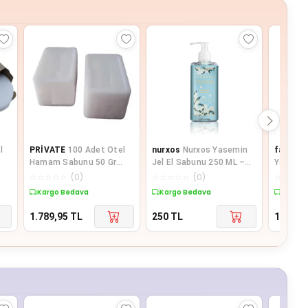
l
PRİVATE
100 Adet Otel
nurxos
Nurxos Yasemin
fastpro
Hamam Sabunu 50 Gr
Jel El Sabunu 250 ML –
Yağ Sökü
Buklet Tipi Sargısız
Oryantal Çiçeksi
Temizl
☆
☆
☆
☆
☆
(
0
)
☆
☆
☆
☆
☆
(
0
)
☆
☆
☆
☆
Beyaz Dikdö
Parfümlü S
Pompalı
Kargo Bedava
Kargo Bedava
Kargo 
1.789,95
TL
250
TL
1.099
T