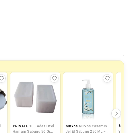
l
PRİVATE
100 Adet Otel
nurxos
Nurxos Yasemin
fastpro
Hamam Sabunu 50 Gr
Jel El Sabunu 250 ML –
Yağ Sökü