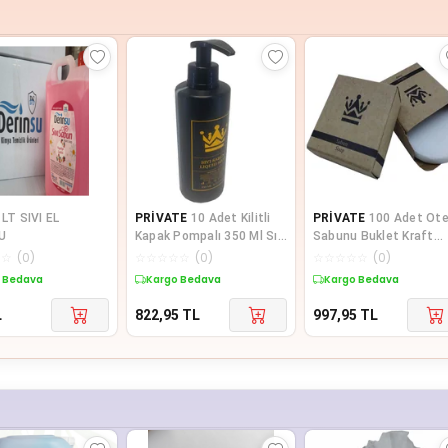
 LT SIVI EL
PRİVATE
10 Adet Kilitli
PRİVATE
100 Adet Ote
U
Kapak Pompalı 350 Ml Sıvı
Sabunu Buklet Kraft
Sabun Otel Pansiyon Has
Kutulu 15 Gr Beyaz
☆
☆
(
0
)
☆
☆
☆
☆
☆
(
0
)
☆
☆
☆
☆
☆
(
0
)
Yuvarlak
 Bedava
Kargo Bedava
Kargo Bedava
L
822,95
TL
997,95
TL