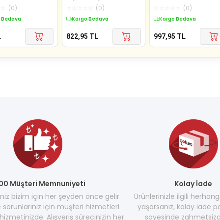
Sabun Otel Pansiyon Has
Kutulu 15 Gr Beyaz
☆
☆
(
0
)
☆
☆
☆
☆
☆
(
0
)
☆
☆
☆
☆
☆
(
0
)
Yuvarlak
 Bedava
Kargo Bedava
Kargo Bedava
L
822,95
TL
997,95
TL
00 Müşteri Memnuniyeti
Kolay İade
z bizim için her şeyden önce gelir.
Ürünlerinizle ilgili herhang
e sorunlarınız için müşteri hizmetleri
yaşarsanız, kolay iade po
hizmetinizde. Alışveriş sürecinizin her
sayesinde zahmetsizc