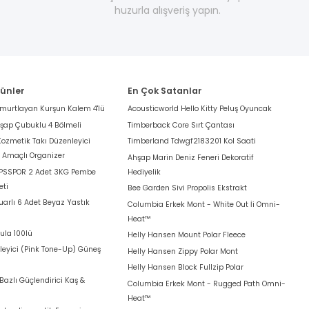
huzurla alışveriş yapın.
rünler
En Çok Satanlar
umurtlayan Kurşun Kalem 4'lü
Acousticworld Hello Kitty Peluş Oyuncak
hşap Çubuklu 4 Bölmeli
Timberback Core Sırt Çantası
Kozmetik Takı Düzenleyici
Timberland Tdwgf2183201 Kol Saati
k Amaçlı Organizer
Ahşap Marin Deniz Feneri Dekoratif
 PSSPOR 2 Adet 3KG Pembe
Hediyelik
eti
Bee Garden Sivi Propolis Ekstrakt
arlı 6 Adet Beyaz Yastık
Columbia Erkek Mont - White Out İi Omni-
Heat™
ula 100lü
Helly Hansen Mount Polar Fleece
leyici (Pink Tone-Up) Güneş
Helly Hansen Zippy Polar Mont
Helly Hansen Block Fullzip Polar
azlı Güçlendirici Kaş &
Columbia Erkek Mont - Rugged Path Omni-
Heat™