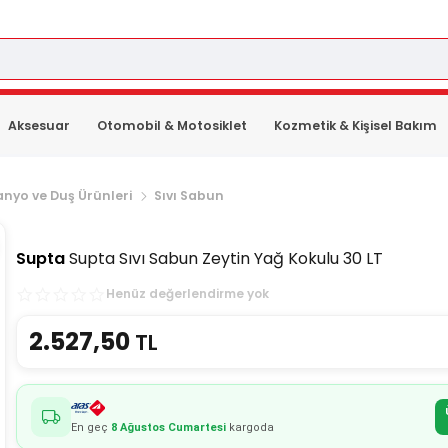
Aksesuar
Otomobil & Motosiklet
Kozmetik & Kişisel Bakım
anyo ve Duş Ürünleri
Sıvı Sabun
Supta
Supta Sıvı Sabun Zeytin Yağ Kokulu 30 LT
Henüz değerlendirme yok
2.527,50
TL
En geç
8 Ağustos Cumartesi
kargoda