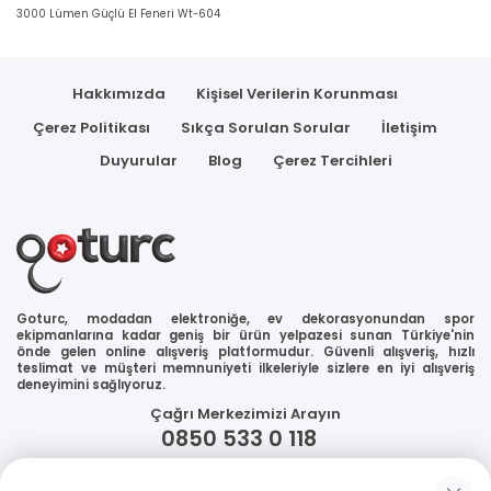
3000 Lümen Güçlü El Feneri Wt-604
Hakkımızda
Kişisel Verilerin Korunması
Çerez Politikası
Sıkça Sorulan Sorular
İletişim
Duyurular
Blog
Çerez Tercihleri
Goturc, modadan elektroniğe, ev dekorasyonundan spor
ekipmanlarına kadar geniş bir ürün yelpazesi sunan Türkiye'nin
önde gelen online alışveriş platformudur. Güvenli alışveriş, hızlı
teslimat ve müşteri memnuniyeti ilkeleriyle sizlere en iyi alışveriş
deneyimini sağlıyoruz.
Çağrı Merkezimizi Arayın
0850 533 0 118
WhatsApp Destek