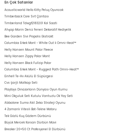
En Çok Satanlar
Acousticworld Hello Kitty Peluş Oyuncak
Timberback Core Sırt Çantası
Timberland Tdwgf2183201 Kol Saati
Ahşap Marin Deniz Feneri Dekoratif Hediyelik
Bee Garden Sivi Propolis Ekstrakt
Columbia Erkek Mont - White Out İi Omni-Heat™
Helly Hansen Mount Polar Fleece
Helly Hansen Zippy Polar Mont
Helly Hansen Block Fullzip Polar
Columbia Erkek Mont - Rugged Path Omni-Heat™
Einhell Te-Hv Akülü El Süpürgesi
Cvs Şarjli Matkap Seti
Playtoys Dinazorların Dünyası Oyun Kumu
Mini Okçuluk Seti Kutulu Vantuzlu Ok Yay Seti
Abbalone Sumo Akil Zeka Strateji Oyunu
4 Zamanlı Vitesli Bot-Tekne Motoru
Tek Gözlü Kuş Gözlem Dürbünü
Büyük Mercek Korsan Dürbün Mavi
Breaker 20×50 Ct Profesyonel El Dürbünü