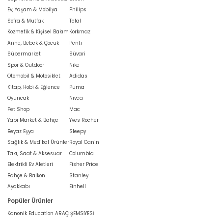
Ev, Yaşam & Mobilya
Philips
Sofra & Mutfak
Tefal
Kozmetik & Kişisel Bakım
Korkmaz
Anne, Bebek & Çocuk
Penti
Süpermarket
Süvari
Spor & Outdoor
Nike
Otomobil & Motosiklet
Adidas
Kitap, Hobi & Eğlence
Puma
Oyuncak
Nivea
Pet Shop
Mac
Yapı Market & Bahçe
Yves Rocher
Beyaz Eşya
Sleepy
Sağlık & Medikal Ürünler
Royal Canin
Takı, Saat & Aksesuar
Columbia
Elektrikli Ev Aletleri
Fisher Price
Bahçe & Balkon
Stanley
Ayakkabı
Einhell
Popüler Ürünler
Kanonik Education ARAÇ ŞEMSİYESİ