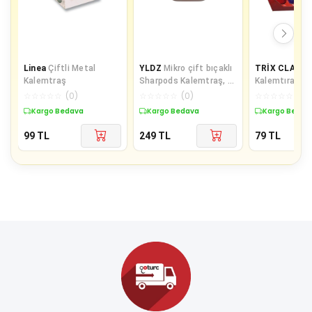
Linea
Çiftli Metal
YLDZ
Mikro çift bıçaklı
TRİX CLASS
Kalemtraş
Sharpods Kalemtraş, 4
Kalemtıraş
farklı renk seçeneği
☆
☆
☆
☆
☆
(
0
)
☆
☆
☆
☆
☆
(
0
)
☆
☆
☆
☆
☆
(
0
)
Kargo Bedava
Kargo Bedava
Kargo Bedav
99
TL
249
TL
79
TL