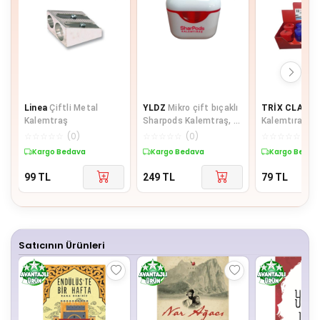
Linea
Çiftli Metal
YLDZ
Mikro çift bıçaklı
TRİX CLASS
Kalemtraş
Sharpods Kalemtraş, 4
Kalemtıraş
farklı renk seçeneği
☆
☆
☆
☆
☆
(
0
)
☆
☆
☆
☆
☆
(
0
)
☆
☆
☆
☆
☆
(
0
)
Kargo Bedava
Kargo Bedava
Kargo Bedav
99
TL
249
TL
79
TL
Satıcının Ürünleri