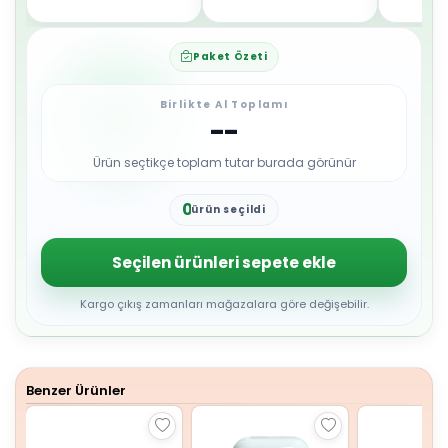
Paket Özeti
Birlikte Al Toplamı
--
Ürün seçtikçe toplam tutar burada görünür
0
ürün seçildi
1
2
3
Seçilen ürünleri sepete ekle
4
5
6
Kargo çıkış zamanları mağazalara göre değişebilir.
7
8
9
Benzer Ürünler