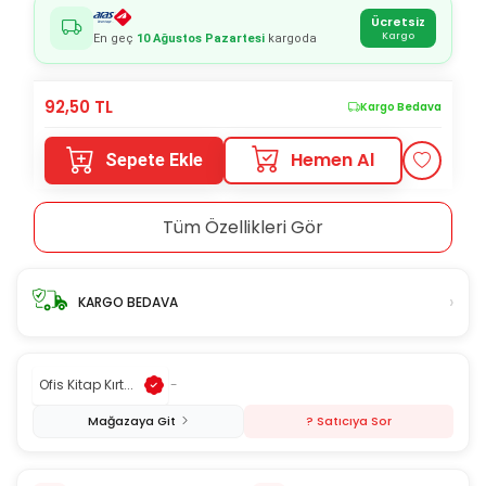
Ücretsiz
Kargo
En geç
10 Ağustos Pazartesi
kargoda
92,50
TL
Kargo Bedava
Hemen Al
Sepete Ekle
Tüm Özellikleri Gör
›
KARGO BEDAVA
Ofis Kitap Kırt...
-
Mağazaya Git
? Satıcıya Sor