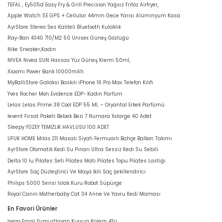
TEFAL , Ey505d Easy Fry & Grill Precision Yağsız Fritöz Airfryer,
Apple Watch SE GPS + Cellular 44mm Gece Yarısı Alüminyum Kasa
AyrStore Stereo Ses Kaliteli Bluetooth Kulaklık
Ray-Ban 4340 710/M2 50 Unisex Güneş Gözlüğü
Nike Sneaker,Kadın
NIVEA Nivea SUN Hassas Yüz Güneş Kremi 50ml,
Xiaomi Power Bank 10000mAh
MyBalliStore Galaksi Baskılı iPhone 16 Pro Max Telefon Kılıfı
Yves Rocher Mon Evidence EDP- Kadın Parfüm
Lelas Lelas Prime 38 Cool EDP 55 ML – Oryantal Erkek Parfümü
levent Fırsat Paketi Bebek Bezi 7 Numara Xxlarge 40 Adet
Sleepy YÜZEY TEMİZLİK HAVLUSU 100 ADET
UFUK HOME Milas 211 Masalı Siyah Fermuarlı Bahçe Balkon Takımı
AyrStore Otomatik Kedi Su Pınarı Ultra Sessiz Kedi Su Sebili
Delta 10 lu Pilates Seti Pilates Matı Pilates Topu Pilates Lastiği
AyrStore Saç Düzleştirici Ve Maşa İkili Saç Şekillendirici
Philips 5000 Serisi Islak Kuru Robot Süpürge
Royal Canin Motherbaby Cat 34 Anne Ve Yavru Kedi Maması
En Favori Ürünler
İsego Emoji Yumurtlayan Kurşun Kalem 4'lü