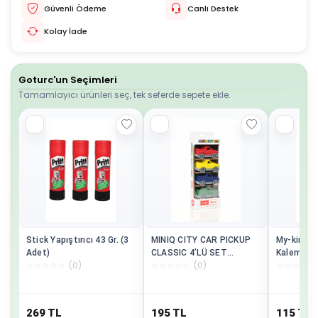
Güvenli Ödeme
Canlı Destek
Kolay İade
Goturc'un Seçimleri
Tamamlayıcı ürünleri seç, tek seferde sepete ekle.
Stick Yapıştırıcı 43 Gr. (3
MINIQ CITY CAR PICKUP
My-king N
Adet)
CLASSIC 4’LÜ SET
Kalem 6lı
☆
☆
☆
☆
☆
(
0
)
☆
☆
☆
☆
☆
(
0
)
☆
☆
☆
☆
☆
OYUNCAK ARABA
Pe02227j
269
TL
195
TL
115
TL