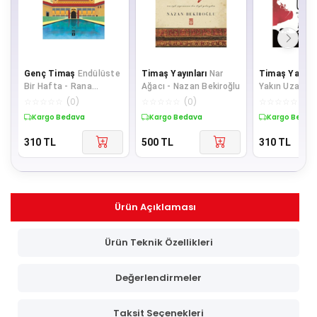
Genç Timaş
Endülüste
Timaş Yayınları
Nar
Timaş Yayınla
Bir Hafta - Rana
Ağacı - Nazan Bekiroğlu
Yakın Uzak- H
Demiriz
Long
☆
☆
☆
☆
☆
(
0
)
☆
☆
☆
☆
☆
(
0
)
☆
☆
☆
☆
☆
(
0
)
Kargo Bedava
Kargo Bedava
Kargo Bedav
310
TL
500
TL
310
TL
Ürün Açıklaması
Ürün Teknik Özellikleri
Değerlendirmeler
Taksit Seçenekleri