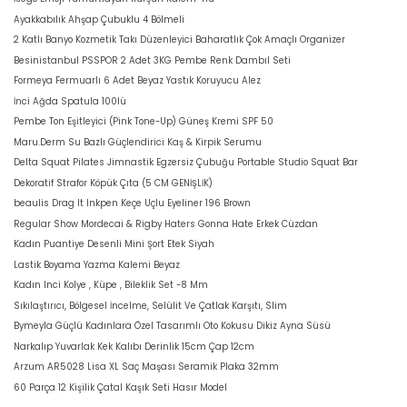
Ayakkabılık Ahşap Çubuklu 4 Bölmeli
2 Katlı Banyo Kozmetik Takı Düzenleyici Baharatlık Çok Amaçlı Organizer
Besinistanbul PSSPOR 2 Adet 3KG Pembe Renk Dambıl Seti
Formeya Fermuarlı 6 Adet Beyaz Yastık Koruyucu Alez
İnci Ağda Spatula 100lü
Pembe Ton Eşitleyici (Pink Tone-Up) Güneş Kremi SPF 50
Maru.Derm Su Bazlı Güçlendirici Kaş & Kirpik Serumu
Delta Squat Pilates Jimnastik Egzersiz Çubuğu Portable Studio Squat Bar
Dekoratif Strafor Köpük Çıta (5 CM GENİŞLİK)
beaulis Drag It Inkpen Keçe Uçlu Eyeliner 196 Brown
Regular Show Mordecai & Rigby Haters Gonna Hate Erkek Cüzdan
Kadın Puantiye Desenli Mini Şort Etek Siyah
Lastik Boyama Yazma Kalemi Beyaz
Kadın Inci Kolye , Küpe , Bileklik Set -8 Mm
Sıkılaştırıcı, Bölgesel İncelme, Selülit Ve Çatlak Karşıtı, Slim
Bymeyla Güçlü Kadınlara Özel Tasarımlı Oto Kokusu Dikiz Ayna Süsü
Narkalıp Yuvarlak Kek Kalıbı Derinlik 15cm Çap 12cm
Arzum AR5028 Lisa XL Saç Maşası Seramik Plaka 32mm
60 Parça 12 Kişilik Çatal Kaşık Seti Hasır Model