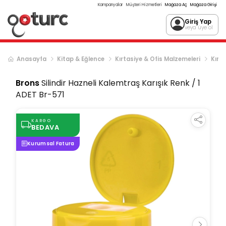
Kampanyalar
Müşteri Hizmetleri
Mağaza Aç
Mağaza Girişi
Giriş Yap
veya üye ol
Anasayfa
Kitap & Eğlence
Kırtasiye & Ofis Malzemeleri
Kırta
Brons
Silindir Hazneli Kalemtraş Karışık Renk / 1
ADET Br-571
KARGO
BEDAVA
Kurumsal Fatura