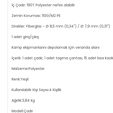
İç Çadır: 190T Polyester nefes alabilir
Zemin Koruması: 110G/M2 PE
Direkler: Fiberglas - Ø 8,5 mm (0,34") / Ø 7,9 mm (0,31")
1 adet giriş/çıkış
Kamp ekipmanlarını depolamak için veranda alanı
İçerik: 1 adet çadır, 1 adet taşıma çantası, 15 adet kısa kazı
Malzeme:Polyester
Renk:Yeşil
Kullanılabilir Kişi Sayısı:4 Kişilik
Ağırlık:3,84 kg
Modeli:Çadır