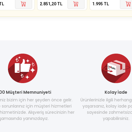
TL
2.851,20
TL
1.995
TL
00 Müşteri Memnuniyeti
Kolay İade
z bizim için her şeyden önce gelir.
Ürünlerinizle ilgili herhang
e sorunlarınız için müşteri hizmetleri
yaşarsanız, kolay iade po
hizmetinizde. Alışveriş sürecinizin her
sayesinde zahmetsizc
şamasında yanınızdayız.
yapabilirsiniz.