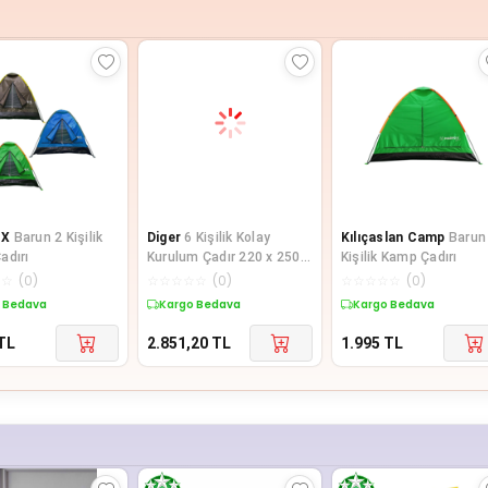
OX
Barun 2 Kişilik
Diger
6 Kişilik Kolay
Kılıçaslan Camp
Barun
adırı
Kurulum Çadır 220 x 250 x
Kişilik Kamp Çadırı
150 CM
☆
☆
(
0
)
☆
☆
☆
☆
☆
(
0
)
☆
☆
☆
☆
☆
(
0
)
 Bedava
Kargo Bedava
Kargo Bedava
TL
2.851,20
TL
1.995
TL