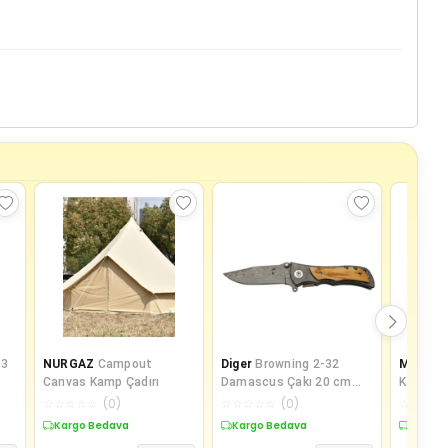
 3
NURGAZ
Campout
Diger
Browning 2-32
MADFO
Canvas Kamp Çadırı
Damascus Çakı 20 cm
Kamp Ça
Manuel
☆
☆
☆
☆
☆
(
0
)
☆
☆
☆
☆
☆
(
0
)
☆
☆
☆
☆
Kargo Bedava
Kargo Bedava
Kargo 