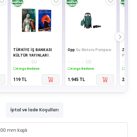
TÜRKİYE İŞ BANKASI
Opp
Su Motoru Pompası
Zoe
Hig
KÜLTÜR YAYINLARI
Parça P
u /
Stefan Zweig - Rahel
Flowers
☆
☆
☆
☆
☆
(
0
)
☆
☆
☆
☆
☆
(
0
)
☆
☆
☆
☆
ıds
Tanrı'yla Hesaplaşıyor -
Kargo Bedava
Kargo Bedava
Kargo 
Amok Koşucusu
119
TL
1.945
TL
249
TL
İptal ve İade Koşulları
 600 mm Kaplı