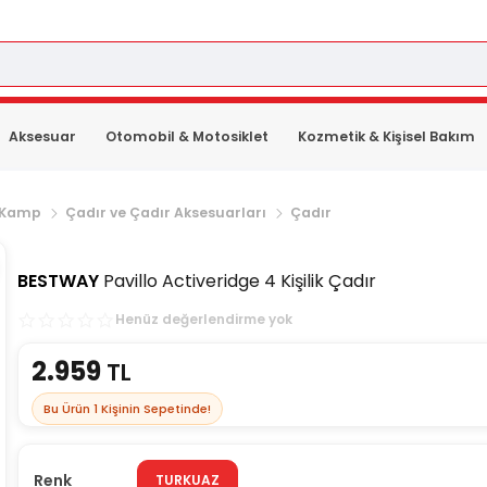
Aksesuar
Otomobil & Motosiklet
Kozmetik & Kişisel Bakım
Kamp
Çadır ve Çadır Aksesuarları
Çadır
BESTWAY
Pavillo Activeridge 4 Kişilik Çadır
Henüz değerlendirme yok
2.959
TL
Bu Ürün
1
Kişinin Sepetinde!
Renk
TURKUAZ