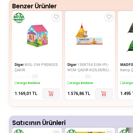
Benzer Ürünler
Diger
MOL-296 PRENSES
Diger
1008704 SUN-IPL-
MADF
ÇADIR
WCM-ÇADIR KIZILDERİLİ
Kamp Ç
100X100X135CM
☆
☆
☆
☆
☆
(
0
)
☆
☆
☆
☆
☆
(
0
)
☆
☆
☆
Kargo Bedava
Kargo Bedava
Kargo
1.169,01
TL
1.576,86
TL
1.495
Satıcının Ürünleri