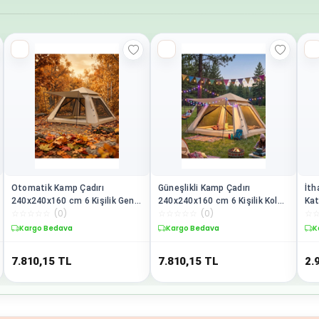
Otomatik Kamp Çadırı
Güneşlikli Kamp Çadırı
İth
240x240x160 cm 6 Kişilik Geniş
240x240x160 cm 6 Kişilik Kolay
Kat
☆
☆
☆
☆
☆
(
0
)
☆
☆
☆
☆
☆
(
0
)
☆
Hacimli Güneşlikli - Lisinya
Kurulum Outdoor - Lisinya
Por
Ma
Kargo Bedava
Kargo Bedava
K
7.810,15
TL
7.810,15
TL
2.