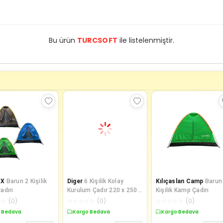
Bu ürün
TURCSOFT
ile listelenmiştir.
OX
Barun 2 Kişilik
Diger
6 Kişilik Kolay
Kılıçaslan Camp
Barun
adırı
Kurulum Çadır 220 x 250 x
Kişilik Kamp Çadırı
150 CM
☆
☆
(
0
)
☆
☆
☆
☆
☆
(
0
)
☆
☆
☆
☆
☆
(
0
)
 Bedava
Kargo Bedava
Kargo Bedava