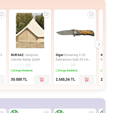
 3
NURGAZ
Campout
Diger
Browning 2-32
MADFO
Canvas Kamp Çadırı
Damascus Çakı 20 cm
Kamp Ça
Manuel
☆
☆
☆
☆
☆
(
0
)
☆
☆
☆
☆
☆
(
0
)
☆
☆
☆
☆
Kargo Bedava
Kargo Bedava
Kargo 
30.000
TL
2.565,56
TL
2.795
T