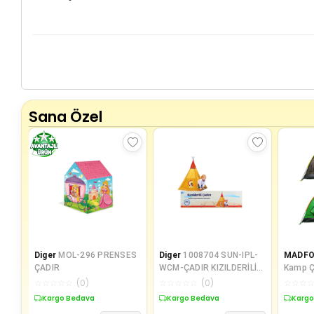
Sana Özel
Diger
MOL-296 PRENSES
Diger
1008704 SUN-IPL-
MADF
ÇADIR
WCM-ÇADIR KIZILDERİLİ
Kamp Ç
100X100X135CM
☆
☆
☆
☆
☆
(
0
)
☆
☆
☆
☆
☆
(
0
)
☆
☆
☆
Kargo Bedava
Kargo Bedava
Kargo