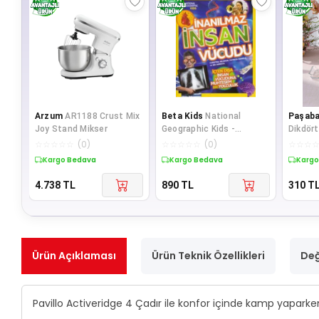
Arzum
AR1188 Crust Mix
Beta Kids
National
Paşab
Joy Stand Mikser
Geographic Kids -
Dikdör
Inanılmaz Insan Vücudu
27x16 
☆
☆
☆
☆
☆
(
0
)
☆
☆
☆
☆
☆
(
0
)
☆
☆
☆
Kargo Bedava
Kargo Bedava
Kargo
4.738
TL
890
TL
310
T
Ürün Açıklaması
Ürün Teknik Özellikleri
Değ
Pavillo Activeridge 4 Çadır ile konfor içinde kamp yapark