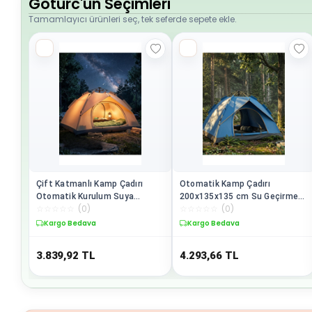
Goturc'un Seçimleri
Tamamlayıcı ürünleri seç, tek seferde sepete ekle.
Çift Katmanlı Kamp Çadırı
Otomatik Kamp Çadırı
Otomatik Kurulum Suya
200x135x135 cm Su Geçirmez
☆
☆
☆
☆
☆
(
0
)
☆
☆
☆
☆
☆
(
0
)
Dayanıklı Outdoor Çadır -
Kolay Kurulum Taşınabilir -
Lisinya
Lisinya
Kargo Bedava
Kargo Bedava
3.839,92
TL
4.293,66
TL