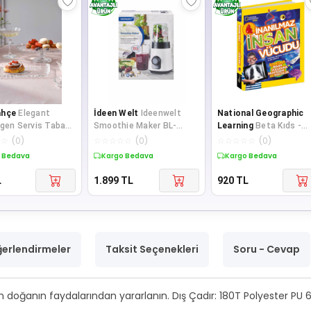
ahçe
Elegant
İdeen Welt
Ideenwelt
National Geographic
tgen Servis Tabağı
Smoothie Maker BL-
Learning
Beta Kıds -
cm
1403-GS BSC
Inanılmaz Insan Vücud
☆
☆
(
0
)
☆
☆
☆
☆
☆
(
0
)
☆
☆
☆
☆
☆
(
0
)
Natıonal Geographıc K
 Bedava
Kargo Bedava
Kargo Bedava
L
1.899
TL
920
TL
erlendirmeler
Taksit Seçenekleri
Soru - Cevap
en doğanın faydalarından yararlanın. Dış Çadır: 180T Polyester PU