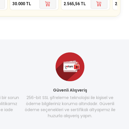
30.000
TL
2.565,56
TL
2.795
T
Güvenli Alışveriş
i bir sorun
256-bit SSL şifreleme teknolojisi ile kişisel ve
litikamız
ödeme bilgileriniz koruma altındadır. Güvenli
e iade
ödeme seçenekleri ve sertifikalı altyapımız ile
huzurla alışveriş yapın.