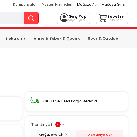
Kampanyalar
Müşteri Hizmetleri
Mağaza Aç
Mağaza Girişi
Giriş Yap
Sepetim
veya üye ol
ürün yok
Elektronik
Anne & Bebek & Çocuk
Spor & Outdoor
›
300 TL ve Üzeri Kargo Bedava
Trendinyeri
-
Mağazaya Git
? Satıcıya Sor