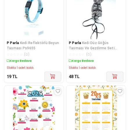
P Parla
Kedi Reflektörlü Boyun
P Parla
Kedi Düz Göğüs
Tasması Ps9655
Tasması Ve Gezdirme Seti
Ps9644
☆
☆
☆
☆
☆
(
0
)
☆
☆
☆
☆
☆
(
0
)
Kargo Bedava
Kargo Bedava
Stokta 1 adet kaldı.
Stokta 1 adet kaldı.
19
TL
48
TL