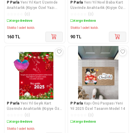
P Parla
Yeni Yıl Kart Üzerinde
P Parla
Yeni Yıl Noel Baba Kart
Anahtarlık (Kişiye Özel Yazı
Üzerinde Anahtarlık (Kişiye Özel
Yazdırılabili
Yazı Yaz
☆
☆
☆
☆
☆
(
0
)
☆
☆
☆
☆
☆
(
0
)
Kargo Bedava
Kargo Bedava
Stokta 1 adet kaldı.
Stokta 1 adet kaldı.
160
TL
90
TL
P Parla
Yeni Yıl Geyik Kart
P Parla
Kapı Önü Paspası Yeni
Üzerinde Anahtarlık (Kişiye Özel
Yıl 2025 Özel Tasarım Model 14
Yazı Yazdırı
☆
☆
☆
☆
☆
(
0
)
☆
☆
☆
☆
☆
(
0
)
Kargo Bedava
Kargo Bedava
Stokta 1 adet kaldı.