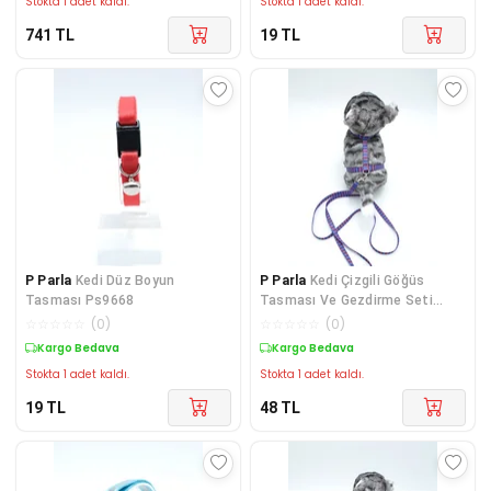
Stokta 1 adet kaldı.
Stokta 1 adet kaldı.
741
TL
19
TL
P Parla
Kedi Düz Boyun
P Parla
Kedi Çizgili Göğüs
Tasması Ps9668
Tasması Ve Gezdirme Seti
Ps9638
☆
☆
☆
☆
☆
(
0
)
☆
☆
☆
☆
☆
(
0
)
Kargo Bedava
Kargo Bedava
Stokta 1 adet kaldı.
Stokta 1 adet kaldı.
19
TL
48
TL