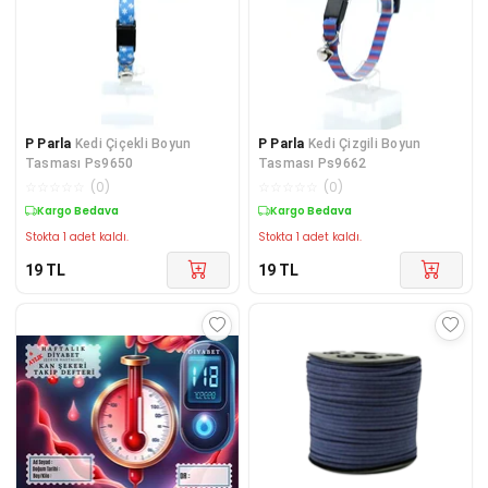
P Parla
Kedi Çiçekli Boyun
P Parla
Kedi Çizgili Boyun
Tasması Ps9650
Tasması Ps9662
☆
☆
☆
☆
☆
(
0
)
☆
☆
☆
☆
☆
(
0
)
Kargo Bedava
Kargo Bedava
Stokta 1 adet kaldı.
Stokta 1 adet kaldı.
19
TL
19
TL