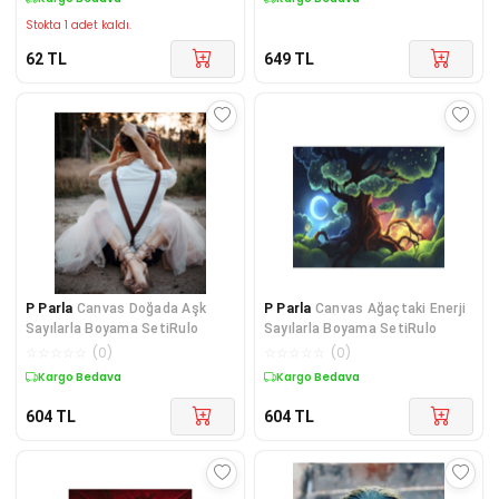
Stokta 1 adet kaldı.
62
TL
649
TL
P Parla
Canvas Doğada Aşk
P Parla
Canvas Ağaçtaki Enerji
Sayılarla Boyama SetiRulo
Sayılarla Boyama SetiRulo
☆
☆
☆
☆
☆
(
0
)
☆
☆
☆
☆
☆
(
0
)
Kargo Bedava
Kargo Bedava
604
TL
604
TL