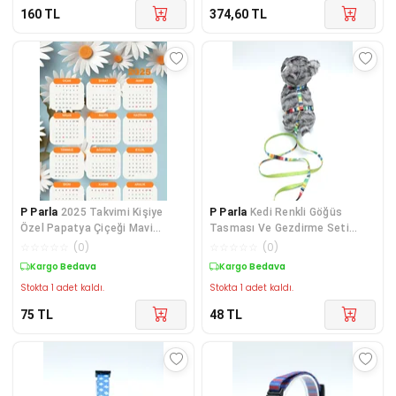
160
TL
374,60
TL
P Parla
2025 Takvimi Kişiye
P Parla
Kedi Renkli Göğüs
Özel Papatya Çiçeği Mavi
Tasması Ve Gezdirme Seti
Detaylı Tasarım
Ps9637
☆
☆
☆
☆
☆
(
0
)
☆
☆
☆
☆
☆
(
0
)
Kargo Bedava
Kargo Bedava
Stokta 1 adet kaldı.
Stokta 1 adet kaldı.
75
TL
48
TL