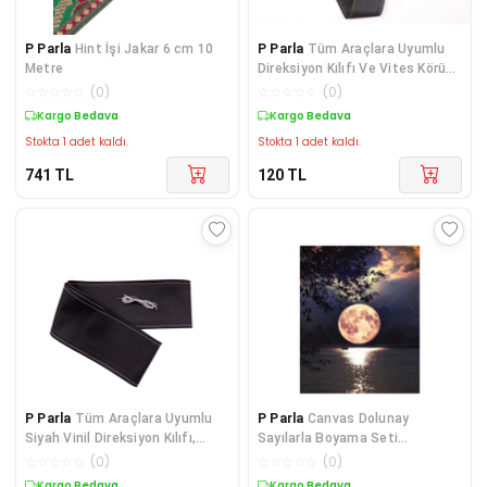
P Parla
Hint İşi Jakar 6 cm 10
P Parla
Tüm Araçlara Uyumlu
Metre
Direksiyon Kılıfı Ve Vites Körüğü
Siyah Deri
☆
☆
☆
☆
☆
(
0
)
☆
☆
☆
☆
☆
(
0
)
Kargo Bedava
Kargo Bedava
Stokta 1 adet kaldı.
Stokta 1 adet kaldı.
741
TL
120
TL
P Parla
Tüm Araçlara Uyumlu
P Parla
Canvas Dolunay
Siyah Vinil Direksiyon Kılıfı,
Sayılarla Boyama Seti
Dikmeli Gri Di
Çerçevesiz Rulo
☆
☆
☆
☆
☆
(
0
)
☆
☆
☆
☆
☆
(
0
)
Kargo Bedava
Kargo Bedava