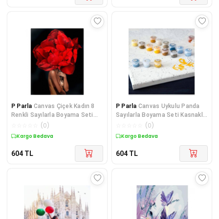
P Parla
Canvas Çiçek Kadın 8
P Parla
Canvas Uykulu Panda
Renkli Sayılarla Boyama Seti
Sayılarla Boyama Seti Kasnaklı
KASNAKLI
50 x 65 cm
☆
☆
☆
☆
☆
(
0
)
☆
☆
☆
☆
☆
(
0
)
Kargo Bedava
Kargo Bedava
604
TL
604
TL