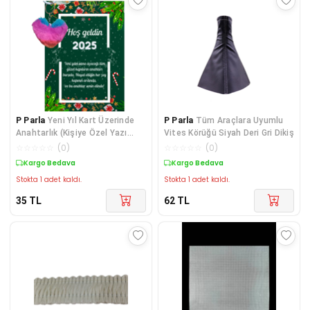
P Parla
Yeni Yıl Kart Üzerinde
P Parla
Tüm Araçlara Uyumlu
Anahtarlık (Kişiye Özel Yazı
Vites Körüğü Siyah Deri Gri Dikiş
Yazdırılabili
☆
☆
☆
☆
☆
(
0
)
☆
☆
☆
☆
☆
(
0
)
Kargo Bedava
Kargo Bedava
Stokta 1 adet kaldı.
Stokta 1 adet kaldı.
35
TL
62
TL