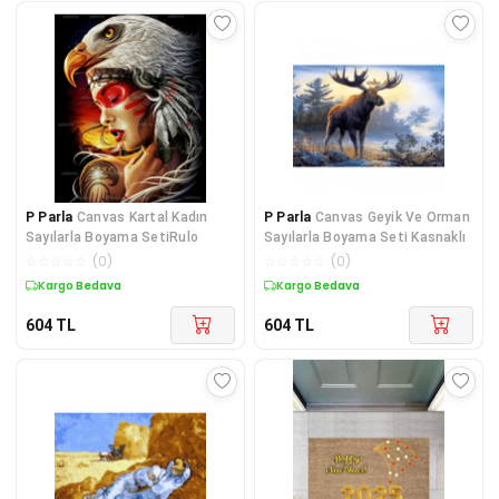
P Parla
Canvas Kartal Kadın
P Parla
Canvas Geyik Ve Orman
Sayılarla Boyama SetiRulo
Sayılarla Boyama Seti Kasnaklı
☆
☆
☆
☆
☆
(
0
)
☆
☆
☆
☆
☆
(
0
)
Kargo Bedava
Kargo Bedava
604
TL
604
TL