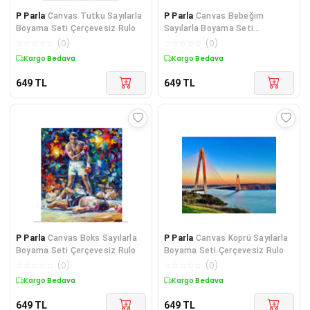
P Parla
Canvas Tutku Sayılarla
P Parla
Canvas Bebeğim
Boyama Seti Çerçevesiz Rulo
Sayılarla Boyama Seti
Çerçevesiz Rulo
☆
☆
☆
☆
☆
(
0
)
☆
☆
☆
☆
☆
(
0
)
Kargo Bedava
Kargo Bedava
649
TL
649
TL
P Parla
Canvas Boks Sayılarla
P Parla
Canvas Köprü Sayılarla
Boyama Seti Çerçevesiz Rulo
Boyama Seti Çerçevesiz Rulo
☆
☆
☆
☆
☆
(
0
)
☆
☆
☆
☆
☆
(
0
)
Kargo Bedava
Kargo Bedava
649
TL
649
TL