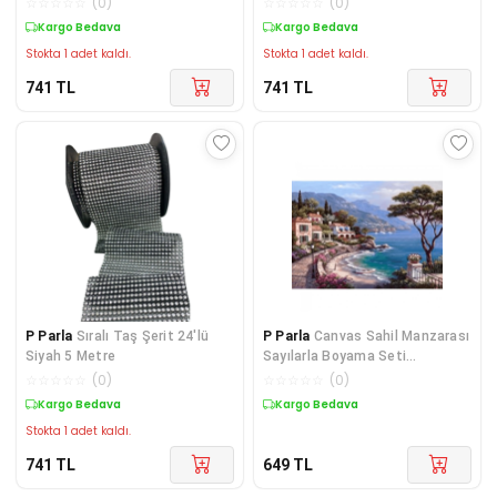
☆
☆
☆
☆
☆
(
0
)
☆
☆
☆
☆
☆
(
0
)
Kargo Bedava
Kargo Bedava
Stokta 1 adet kaldı.
Stokta 1 adet kaldı.
741
TL
741
TL
P Parla
Sıralı Taş Şerit 24'lü
P Parla
Canvas Sahil Manzarası
Siyah 5 Metre
Sayılarla Boyama Seti
Çerçevesiz Rulo
☆
☆
☆
☆
☆
(
0
)
☆
☆
☆
☆
☆
(
0
)
Kargo Bedava
Kargo Bedava
Stokta 1 adet kaldı.
741
TL
649
TL