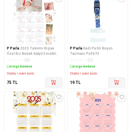
P Parla
2025 Takvimi Kişiye
P Parla
Kedi Patili Boyun
Özel Kız Bebek Kalpli Emzikli
Tasması Ps9673
Tasarım
☆
☆
☆
☆
☆
(
0
)
☆
☆
☆
☆
☆
(
0
)
Kargo Bedava
Kargo Bedava
Stokta 1 adet kaldı.
Stokta 1 adet kaldı.
75
TL
19
TL