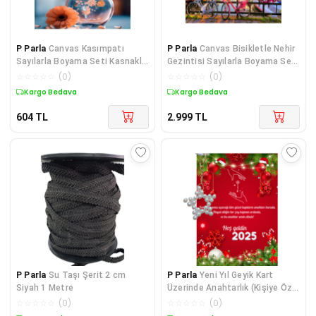
P Parla
Canvas Kasımpatı
P Parla
Canvas Bisikletle Nehir
Sayılarla Boyama Seti Kasnaklı
Gezintisi Sayılarla Boyama Seti
60 x 75 cm
Kasnaklı 100 x 140 cm
☆
☆
☆
☆
☆
(
0
)
☆
☆
☆
☆
☆
(
0
)
Kargo Bedava
Kargo Bedava
604
TL
2.999
TL
P Parla
Su Taşı Şerit 2 cm
P Parla
Yeni Yıl Geyik Kart
Siyah 1 Metre
Üzerinde Anahtarlık (Kişiye Özel
Yazı Yazdırı
☆
☆
☆
☆
☆
(
0
)
☆
☆
☆
☆
☆
(
0
)