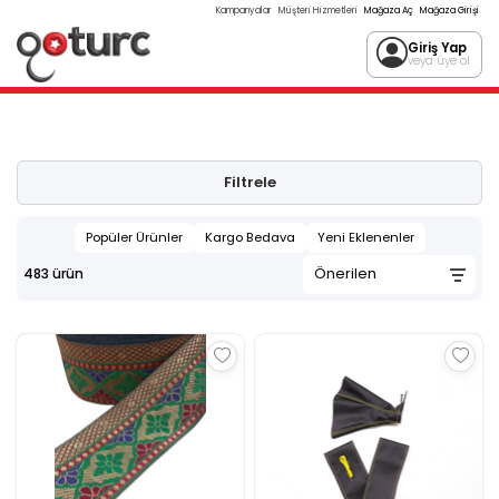
Kampanyalar
Müşteri Hizmetleri
Mağaza Aç
Mağaza Girişi
Giriş Yap
veya üye ol
Filtrele
Popüler Ürünler
Kargo Bedava
Yeni Eklenenler
483
ürün