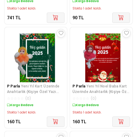
Kargo Bedava
Kargo Bedava
Stokta 1 adet kaldı.
Stokta 1 adet kaldı.
741
TL
90
TL
P Parla
Yeni Yıl Kart Üzerinde
P Parla
Yeni Yıl Noel Baba Kart
Anahtarlık (Kişiye Özel Yazı
Üzerinde Anahtarlık (Kişiye Özel
Yazdırılabili
Yazı Yaz
☆
☆
☆
☆
☆
(
0
)
☆
☆
☆
☆
☆
(
0
)
Kargo Bedava
Kargo Bedava
Stokta 1 adet kaldı.
Stokta 1 adet kaldı.
160
TL
160
TL