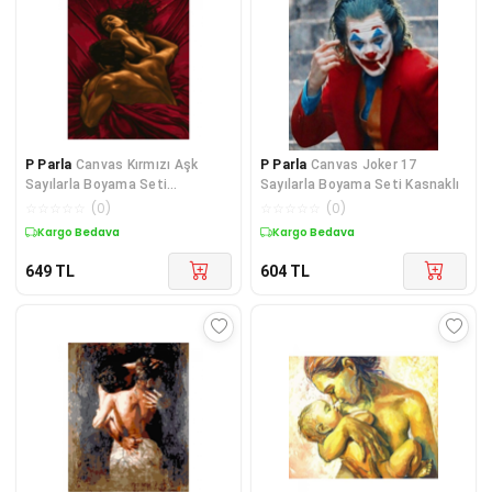
P Parla
Canvas Kırmızı Aşk
P Parla
Canvas Joker 17
Sayılarla Boyama Seti
Sayılarla Boyama Seti Kasnaklı
Çerçevesiz Rulo
☆
☆
☆
☆
☆
(
0
)
☆
☆
☆
☆
☆
(
0
)
Kargo Bedava
Kargo Bedava
649
TL
604
TL