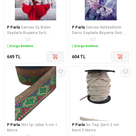
P Parla
Canvas Üç Balon
P Parla
Canvas Kelebeklerin
Sayılarla Boyama Seti
Dansı Sayılarla Boyama Seti
Çerçevesiz Rulo
Kasnaklı
☆
☆
☆
☆
☆
(
0
)
☆
☆
☆
☆
☆
(
0
)
Kargo Bedava
Kargo Bedava
649
TL
604
TL
P Parla
Hint İşi Jakar 6 cm 1
P Parla
Su Taşı Şerit 2 cm
Metre
Krem 5 Metre