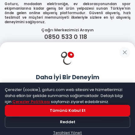
Goturc, modadan elektroniğe, ev dekorasyonundan spor
ekipmanlarına kadar geniş bir ürün yelpazesi sunan Türkiye'nin
önde gelen online alışveriş platformudur. Güvenli alışveriş, hızlı
teslimat ve müşteri memnuniyeti ilkeleriyle sizlere en iyi alışveriş
deneyimini sağlıyoruz.
Çağrı Merkezimizi Arayın
0850 533 0 118
WhatsApp Destek
Güvenliğiniz
Daha İyi Bir Deneyim
Sosyal Medya
Goturc mobil uygulamasıyla daha hızlı ve kolay alışveriş
Çerezler (cookie), goturc.com web sitesini ve hizmetlerimizi
yapın
daha etkin bir şekilde sunmamızı sağlamaktadır. Detaylı bilgi
için
Çerezler Politikası
sayfamızı ziyaret edebilirsiniz.
Mobil Uygulamalarımız
Tümünü Kabul Et
Hemen Dene!
Reddet
Uygulama yüklüyse açılacak, değilse
Google Play
'e
yönlendirileceksiniz
Tercihleri Yönet