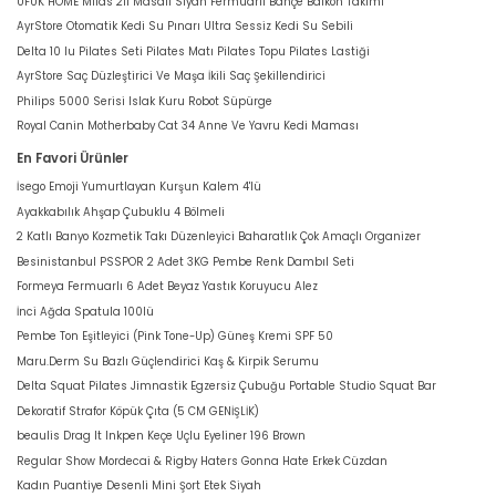
UFUK HOME Milas 211 Masalı Siyah Fermuarlı Bahçe Balkon Takımı
AyrStore Otomatik Kedi Su Pınarı Ultra Sessiz Kedi Su Sebili
Delta 10 lu Pilates Seti Pilates Matı Pilates Topu Pilates Lastiği
AyrStore Saç Düzleştirici Ve Maşa İkili Saç Şekillendirici
Philips 5000 Serisi Islak Kuru Robot Süpürge
Royal Canin Motherbaby Cat 34 Anne Ve Yavru Kedi Maması
En Favori Ürünler
İsego Emoji Yumurtlayan Kurşun Kalem 4'lü
Ayakkabılık Ahşap Çubuklu 4 Bölmeli
2 Katlı Banyo Kozmetik Takı Düzenleyici Baharatlık Çok Amaçlı Organizer
Besinistanbul PSSPOR 2 Adet 3KG Pembe Renk Dambıl Seti
Formeya Fermuarlı 6 Adet Beyaz Yastık Koruyucu Alez
İnci Ağda Spatula 100lü
Pembe Ton Eşitleyici (Pink Tone-Up) Güneş Kremi SPF 50
Maru.Derm Su Bazlı Güçlendirici Kaş & Kirpik Serumu
Delta Squat Pilates Jimnastik Egzersiz Çubuğu Portable Studio Squat Bar
Dekoratif Strafor Köpük Çıta (5 CM GENİŞLİK)
beaulis Drag It Inkpen Keçe Uçlu Eyeliner 196 Brown
Regular Show Mordecai & Rigby Haters Gonna Hate Erkek Cüzdan
Kadın Puantiye Desenli Mini Şort Etek Siyah