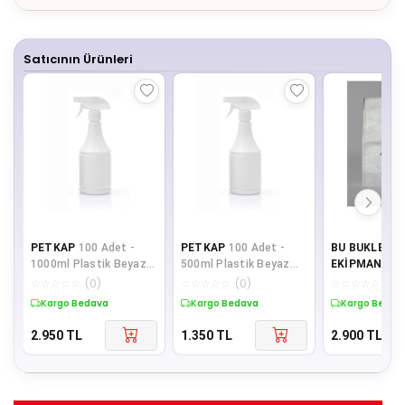
Satıcının Ürünleri
PETKAP
100 Adet -
PETKAP
100 Adet -
BU BUKLET O
1000ml Plastik Beyaz
500ml Plastik Beyaz
EKİPMANLAR
Konik Sprey Şişe -
Konik Sprey Şişe -
ADET AYAKKA
☆
☆
☆
☆
☆
(
0
)
☆
☆
☆
☆
☆
(
0
)
☆
☆
☆
☆
☆
(
0
)
Beyaz Başlık
Beyaz Başlık
TORBASI
Kargo Bedava
Kargo Bedava
Kargo Bedav
2.950
TL
1.350
TL
2.900
TL