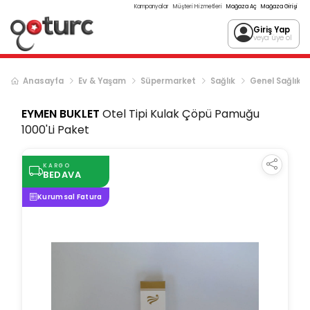
Kampanyalar
Müşteri Hizmetleri
Mağaza Aç
Mağaza Girişi
Giriş Yap
veya üye ol
Anasayfa
Ev & Yaşam
Süpermarket
Sağlık
Genel Sağlık
EYMEN BUKLET
Otel Tipi Kulak Çöpü Pamuğu
1000'Li Paket
KARGO
BEDAVA
Kurumsal Fatura