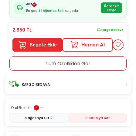
Ücretsiz
Kargo
En geç
11 Ağustos Salı
kargoda
2.650
TL
Kargo Bedava
Hemen Al
Sepete Ekle
Tüm Özellikleri Gör
›
KARGO BEDAVA
Otel Bukleti
-
Mağazaya Git
? Satıcıya Sor