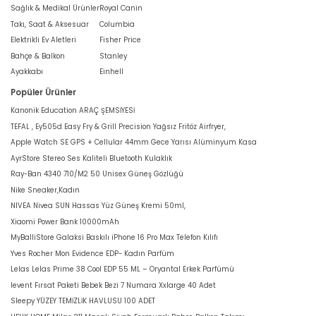
Sağlık & Medikal Ürünler
Royal Canin
Takı, Saat & Aksesuar
Columbia
Elektrikli Ev Aletleri
Fisher Price
Bahçe & Balkon
Stanley
Ayakkabı
Einhell
Popüler Ürünler
Kanonik Education ARAÇ ŞEMSİYESİ
TEFAL , Ey505d Easy Fry & Grill Precision Yağsız Fritöz Airfryer,
Apple Watch SE GPS + Cellular 44mm Gece Yarısı Alüminyum Kasa
AyrStore Stereo Ses Kaliteli Bluetooth Kulaklık
Ray-Ban 4340 710/M2 50 Unisex Güneş Gözlüğü
Nike Sneaker,Kadın
NIVEA Nivea SUN Hassas Yüz Güneş Kremi 50ml,
Xiaomi Power Bank 10000mAh
MyBalliStore Galaksi Baskılı iPhone 16 Pro Max Telefon Kılıfı
Yves Rocher Mon Evidence EDP- Kadın Parfüm
Lelas Lelas Prime 38 Cool EDP 55 ML – Oryantal Erkek Parfümü
levent Fırsat Paketi Bebek Bezi 7 Numara Xxlarge 40 Adet
Sleepy YÜZEY TEMİZLİK HAVLUSU 100 ADET