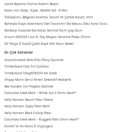
Lastik Boyama Yazma Kalemi Beyaz
Kadın Inci Kolye , Küpe , Bileklik Set -8 Mm
Sıkılaştırıcı, Bölgesel İncelme, Selülit Ve Çatlak Karşıtı, Slim
Bymeyla Güçlü Kadınlara Özel Tasarımlı Oto Kokusu Dikiz Ayna Süsü
Narkalıp Yuvarlak Kek Kalıbı Derinlik 15cm Çap 12cm
Arzum AR5028 Lisa XL Saç Maşası Seramik Plaka 32mm
60 Parça 12 Kişilik Çatal Kaşık Seti Hasır Model
En Çok Satanlar
Acousticworld Hello Kitty Peluş Oyuncak
Timberback Core Sırt Çantası
Timberland Tdwgf2183201 Kol Saati
Ahşap Marin Deniz Feneri Dekoratif Hediyelik
Bee Garden Sivi Propolis Ekstrakt
Columbia Erkek Mont - White Out İi Omni-Heat™
Helly Hansen Mount Polar Fleece
Helly Hansen Zippy Polar Mont
Helly Hansen Block Fullzip Polar
Columbia Erkek Mont - Rugged Path Omni-Heat™
Einhell Te-Hv Akülü El Süpürgesi