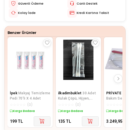
Güvenli Ödeme
Canlı Destek
Kolay İade
Kredi Kartına Taksit
Benzer Ürünler
İpek
Makyaj Temizleme
ilkadimbuklet
30 Adet
PRİVATE
500 
Pedi 70'li X 4 Adet
Kulak Çöpü, Hijyen,
Bakım Seti Hi
Kulak Temizleme
Poşetli Maky
☆
☆
☆
☆
☆
(
0
)
☆
☆
☆
☆
☆
(
0
)
☆
☆
☆
☆
☆
(
0
)
Çubuğu
2 li
Kargo Bedava
Kargo Bedava
Kargo Bedav
199
TL
135
TL
3.249,95
TL