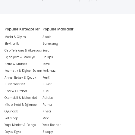
Popüler Kategoriler
Popüler Markalar
Moda & Giyim
Apple
Elektronik
Samsung
Cep Telefonu & Aksesuar
Bosch
Ev, Yaşam & Mobilya
Philips
Sofra & Mutfak
Tefal
Kozmetik & Kişisel Bakım
Korkmaz
Anne, Bebek & Çocuk
Penti
Süpermarket
Süvari
Spor & Outdoor
Nike
Otomobil & Motosiklet
Adidas
Kitap, Hobi & Eğlence
Puma
Oyuncak
Nivea
Pet Shop
Mac
Yapı Market & Bahçe
Yves Rocher
Beyaz Eşya
Sleepy