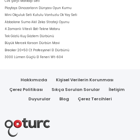
Cvs Şarjli Matkap Seti
Playtoys Dinazorların Dünyası Oyun Kumu
Mini Okçuluk Seti Kutulu Vantuzlu Ok Yay Seti
Abbalone Sumo Akil Zeka Strateji Oyunu
4 Zamanlı Vitesli Bot-Tekne Motoru
Tek Gözlü Kuş Gözlem Dürbünü
Büyük Mercek Korsan Dürbün Mavi
Breaker 20×50 Ct Profesyonel El Dürbünü
3000 Lümen Güçlü El Feneri Wt-604
Hakkımızda
Kişisel Verilerin Korunması
Çerez Politikası
Sıkça Sorulan Sorular
İletişim
Duyurular
Blog
Çerez Tercihleri