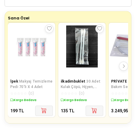
Sana Özel
İpek
Makyaj Temizleme
ilkadimbuklet
30 Adet
PRİVATE
500 
Pedi 70'li X 4 Adet
Kulak Çöpü, Hijyen,
Bakım Seti Hi
Kulak Temizleme
Poşetli Maky
☆
☆
☆
☆
☆
(
0
)
☆
☆
☆
☆
☆
(
0
)
☆
☆
☆
☆
☆
(
0
)
Çubuğu
2 li
Kargo Bedava
Kargo Bedava
Kargo Bedav
199
TL
135
TL
3.249,95
TL