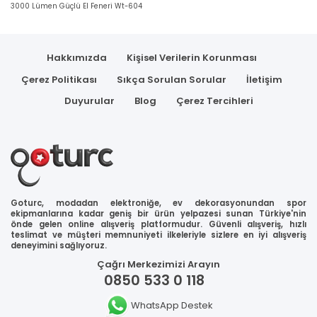
3000 Lümen Güçlü El Feneri Wt-604
Hakkımızda
Kişisel Verilerin Korunması
Çerez Politikası
Sıkça Sorulan Sorular
İletişim
Duyurular
Blog
Çerez Tercihleri
Goturc, modadan elektroniğe, ev dekorasyonundan spor
ekipmanlarına kadar geniş bir ürün yelpazesi sunan Türkiye'nin
önde gelen online alışveriş platformudur. Güvenli alışveriş, hızlı
teslimat ve müşteri memnuniyeti ilkeleriyle sizlere en iyi alışveriş
deneyimini sağlıyoruz.
Çağrı Merkezimizi Arayın
0850 533 0 118
WhatsApp Destek