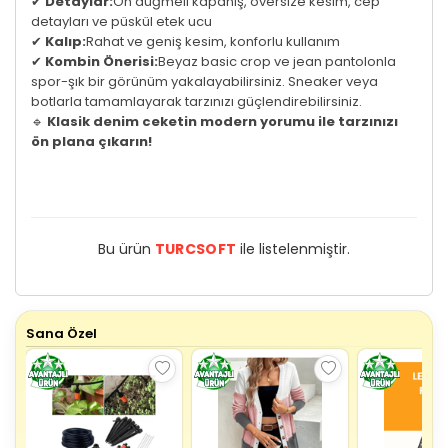
✔
Detaylar:
Ön düğmeli kapanış, oversize kesim, cep
detayları ve püskül etek ucu
✔
Kalıp:
Rahat ve geniş kesim, konforlu kullanım
✔
Kombin Önerisi:
Beyaz basic crop ve jean pantolonla
spor-şık bir görünüm yakalayabilirsiniz. Sneaker veya
botlarla tamamlayarak tarzınızı güçlendirebilirsiniz.
🔹
Klasik denim ceketin modern yorumu ile tarzınızı
ön plana çıkarın!
Bu ürün
TURCSOFT
ile listelenmiştir.
Sana Özel