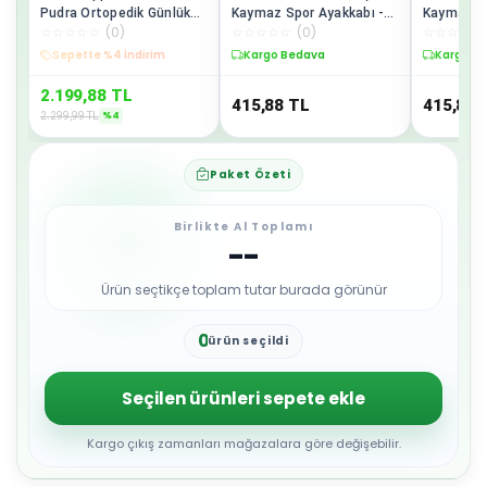
Pudra Ortopedik Günlük
Kaymaz Spor Ayakkabı -
Kaymaz Sp
☆
☆
☆
☆
☆
(
0
)
☆
☆
☆
☆
☆
(
0
)
☆
☆
☆
☆
☆
Kız Çocuk Bot
45
44
Sepette %4 İndirim
Kargo Bedava
Kargo B
2.199,88
TL
415,88
TL
415,88
%
4
2.299,99
TL
Paket Özeti
Birlikte Al Toplamı
--
Ürün seçtikçe toplam tutar burada görünür
0
ürün seçildi
1
2
3
Seçilen ürünleri sepete ekle
4
5
6
Kargo çıkış zamanları mağazalara göre değişebilir.
7
8