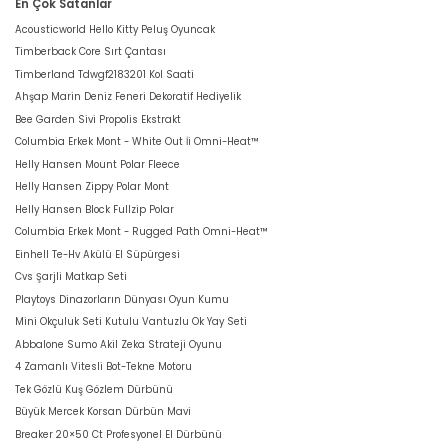
En Çok Satanlar
Acousticworld Hello Kitty Peluş Oyuncak
Timberback Core Sırt Çantası
Timberland Tdwgf2183201 Kol Saati
Ahşap Marin Deniz Feneri Dekoratif Hediyelik
Bee Garden Sivi Propolis Ekstrakt
Columbia Erkek Mont - White Out İi Omni-Heat™
Helly Hansen Mount Polar Fleece
Helly Hansen Zippy Polar Mont
Helly Hansen Block Fullzip Polar
Columbia Erkek Mont - Rugged Path Omni-Heat™
Einhell Te-Hv Akülü El Süpürgesi
Cvs Şarjli Matkap Seti
Playtoys Dinazorların Dünyası Oyun Kumu
Mini Okçuluk Seti Kutulu Vantuzlu Ok Yay Seti
Abbalone Sumo Akil Zeka Strateji Oyunu
4 Zamanlı Vitesli Bot-Tekne Motoru
Tek Gözlü Kuş Gözlem Dürbünü
Büyük Mercek Korsan Dürbün Mavi
Breaker 20×50 Ct Profesyonel El Dürbünü