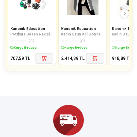
Kanonik Education
Kanonik Education
Kanonik Educ
Pötikare Desen Nakışlı
Kadın Uzun Kollu önden
Kadın Uzun Ko
Kolej Ceket - Kırmızı
Düğmeli Ve Cepli
Açık Kazayağı
☆
☆
☆
☆
☆
(
0
)
☆
☆
☆
☆
☆
(
0
)
☆
☆
☆
☆
☆
(
0
)
Karışık Renkli Triko Hırk
Ceket
Kargo Bedava
Kargo Bedava
Kargo Bedav
707,59
TL
2.414,39
TL
918,89
TL