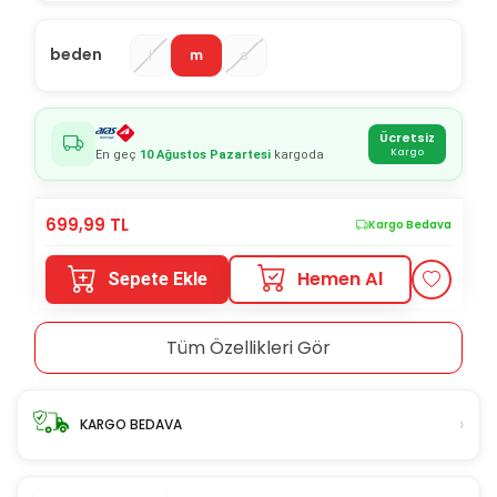
beden
l
m
s
Ücretsiz
Kargo
En geç
10 Ağustos Pazartesi
kargoda
699,99
TL
Kargo Bedava
Hemen Al
Sepete Ekle
Tüm Özellikleri Gör
›
KARGO BEDAVA