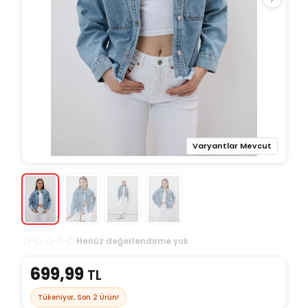
Varyantlar Mevcut
Henüz değerlendirme yok
699,99
TL
Tükeniyor, Son
2
Ürün!