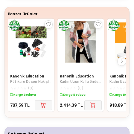
9
Benzer Ürünler
Kanonik Education
Kanonik Education
Kanonik Educ
Pötikare Desen Nakışlı
Kadın Uzun Kollu önden
Kadın Uzun Ko
Kolej Ceket - Kırmızı
Düğmeli Ve Cepli
Açık Kazayağı
☆
☆
☆
☆
☆
(
0
)
☆
☆
☆
☆
☆
(
0
)
☆
☆
☆
☆
☆
(
0
)
Karışık Renkli Triko Hırk
Ceket
Kargo Bedava
Kargo Bedava
Kargo Bedav
707,59
TL
2.414,39
TL
918,89
TL
Satıcının Ürünleri