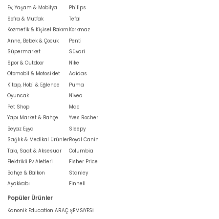
Ev, Yaşam & Mobilya
Philips
Sofra & Mutfak
Tefal
Kozmetik & Kişisel Bakım
Korkmaz
Anne, Bebek & Çocuk
Penti
Süpermarket
Süvari
Spor & Outdoor
Nike
Otomobil & Motosiklet
Adidas
Kitap, Hobi & Eğlence
Puma
Oyuncak
Nivea
Pet Shop
Mac
Yapı Market & Bahçe
Yves Rocher
Beyaz Eşya
Sleepy
Sağlık & Medikal Ürünler
Royal Canin
Takı, Saat & Aksesuar
Columbia
Elektrikli Ev Aletleri
Fisher Price
Bahçe & Balkon
Stanley
Ayakkabı
Einhell
Popüler Ürünler
Kanonik Education ARAÇ ŞEMSİYESİ