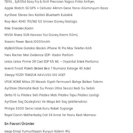
TEFAL , Ey505d Easy Fry & Grill Precision Yağsız Fritöz Airfryer,
Apple Watch SE GPS + Cellular 44mm Gece Yarısı Alüminyum Kasa
AyrStore Stereo Ses Kaliteli Bluetooth Kulaklık
Ray-Ban 4340 710/M2 50 Unisex Güneş Gözlüğü
Nike Sneaker,Kadın
NIVEA Nivea SUN Hassas Yüz Güneş Kremi 50ml,
Xiaomi Power Bank 10000mAh
MyBalliStore Galaksi Baskılı iPhone 16 Pro Max Telefon Kılıfı
Yves Rocher Mon Evidence EDP- Kadın Parfüm
Lelas Lelas Prime 38 Cool EDP 55 ML – Oryantal Erkek Parfümü
levent Fırsat Paketi Bebek Bezi 7 Numara Xxlarge 40 Adet
Sleepy YÜZEY TEMİZLİK HAVLUSU 100 ADET
UFUK HOME Milas 211 Masalı Siyah Fermuarlı Bahçe Balkon Takımı
AyrStore Otomatik Kedi Su Pınarı Ultra Sessiz Kedi Su Sebili
Delta 10 lu Pilates Seti Pilates Matı Pilates Topu Pilates Lastiği
AyrStore Saç Düzleştirici Ve Maşa İkili Saç Şekillendirici
Philips 5000 Serisi Islak Kuru Robot Süpürge
Royal Canin Motherbaby Cat 34 Anne Ve Yavru Kedi Maması
En Favori Ürünler
İsego Emoji Yumurtlayan Kurşun Kalem 4'lü