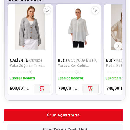
CALİENTE
Kruvaze
Butik
GOSPOJA BUTİK-
Butik
Kapüşon
Yaka Düğmeli Triko
Yarasa Kol Kadın
Kadın Keten 
Hırka Gri
Gömlek
☆
☆
☆
☆
☆
(
0
)
☆
☆
☆
☆
☆
(
0
)
☆
☆
☆
☆
☆
(
0
)
Kargo Bedava
Kargo Bedava
Kargo Bedav
699,99
TL
799,99
TL
749,99
TL
Ürün Açıklaması
Ürün Teknik Özellikleri