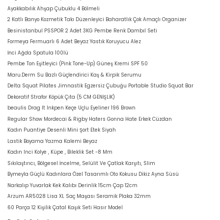
Ayakkabılık Ahşap Çubuklu 4 Bölmeli
2 Katlı Banyo Kozmetik Takı Düzenleyici Baharatlık Çok Amaçlı Organizer
Besinistanbul PSSPOR 2 Adet 3KG Pembe Renk Dambıl Seti
Formeya Fermuarlı 6 Adet Beyaz Yastık Koruyucu Alez
İnci Ağda Spatula 100lü
Pembe Ton Eşitleyici (Pink Tone-Up) Güneş Kremi SPF 50
Maru.Derm Su Bazlı Güçlendirici Kaş & Kirpik Serumu
Delta Squat Pilates Jimnastik Egzersiz Çubuğu Portable Studio Squat Bar
Dekoratif Strafor Köpük Çıta (5 CM GENİŞLİK)
beaulis Drag It Inkpen Keçe Uçlu Eyeliner 196 Brown
Regular Show Mordecai & Rigby Haters Gonna Hate Erkek Cüzdan
Kadın Puantiye Desenli Mini Şort Etek Siyah
Lastik Boyama Yazma Kalemi Beyaz
Kadın Inci Kolye , Küpe , Bileklik Set -8 Mm
Sıkılaştırıcı, Bölgesel İncelme, Selülit Ve Çatlak Karşıtı, Slim
Bymeyla Güçlü Kadınlara Özel Tasarımlı Oto Kokusu Dikiz Ayna Süsü
Narkalıp Yuvarlak Kek Kalıbı Derinlik 15cm Çap 12cm
Arzum AR5028 Lisa XL Saç Maşası Seramik Plaka 32mm
60 Parça 12 Kişilik Çatal Kaşık Seti Hasır Model