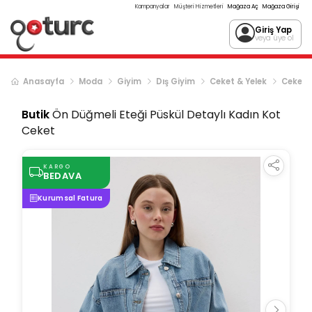
Kampanyalar
Müşteri Hizmetleri
Mağaza Aç
Mağaza Girişi
Giriş Yap
veya üye ol
Anasayfa
Moda
Giyim
Dış Giyim
Ceket & Yelek
Ceket
Butik
Ön Düğmeli Eteği Püskül Detaylı Kadın Kot
Ceket
KARGO
BEDAVA
Kurumsal Fatura