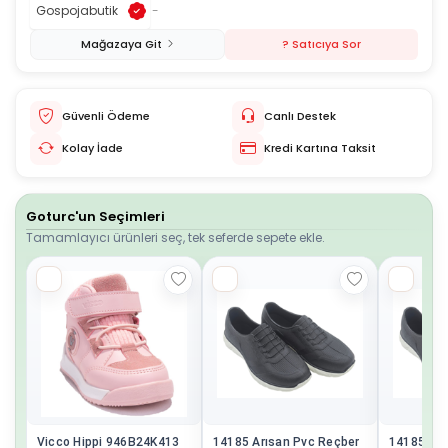
Gospojabutik
-
Mağazaya Git
? Satıcıya Sor
Güvenli Ödeme
Canlı Destek
Kolay İade
Kredi Kartına Taksit
Goturc'un Seçimleri
Tamamlayıcı ürünleri seç, tek seferde sepete ekle.
Vicco Hippi 946B24K413
14185 Arısan Pvc Reçber
14185 Arısan Pvc Reçber