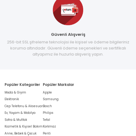
Güvenli Alışveriş
256-bit SSL şifreleme teknolojisi ile kişisel ve ödeme bilgileriniz
koruma altındadır. Güvenli ödeme seçenekleri ve sertifikalı
altyapımız ile huzurla alışveriş yapın.
Popüler Kategoriler
Popüler Markalar
Moda & Giyim
Apple
Elektronik
Samsung
Cep Telefonu & Aksesuar
Bosch
Ev, Yaşam & Mobilya
Philips
Sofra & Mutfak
Tefal
Kozmetik & Kişisel Bakım
Korkmaz
Anne, Bebek & Çocuk
Penti