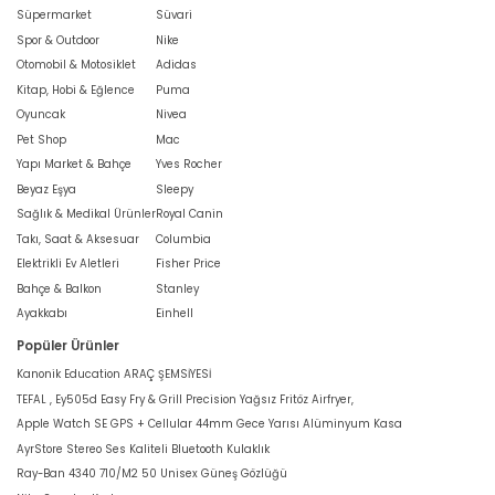
Süpermarket
Süvari
Spor & Outdoor
Nike
Otomobil & Motosiklet
Adidas
Kitap, Hobi & Eğlence
Puma
Oyuncak
Nivea
Pet Shop
Mac
Yapı Market & Bahçe
Yves Rocher
Beyaz Eşya
Sleepy
Sağlık & Medikal Ürünler
Royal Canin
Takı, Saat & Aksesuar
Columbia
Elektrikli Ev Aletleri
Fisher Price
Bahçe & Balkon
Stanley
Ayakkabı
Einhell
Popüler Ürünler
Kanonik Education ARAÇ ŞEMSİYESİ
TEFAL , Ey505d Easy Fry & Grill Precision Yağsız Fritöz Airfryer,
Apple Watch SE GPS + Cellular 44mm Gece Yarısı Alüminyum Kasa
AyrStore Stereo Ses Kaliteli Bluetooth Kulaklık
Ray-Ban 4340 710/M2 50 Unisex Güneş Gözlüğü