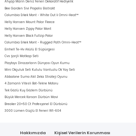
Ahşap Marin Deniz Feneri Dekoratif Hediyelik
Bee Garden Sivi Propolis Ekstrakt
Columbia Erkek Mont - White Out İi Omni-Heat™
Helly Hansen Mount Polar Fleece
Helly Hansen Zippy Polar Mont
Helly Hansen Block Fullzip Polar
Columbia Erkek Mont - Rugged Path Omni-Heat™
Einhell Te-Hv Akülü El Süpürgesi
Cvs Şarjli Matkap Seti
Playtoys Dinazorların Dünyası Oyun Kumu
Mini Okçuluk Seti Kutulu Vantuzlu Ok Yay Seti
Abbalone Sumo Akil Zeka Strateji Oyunu
4 Zamanlı Vitesli Bot-Tekne Motoru
Tek Gözlü Kuş Gözlem Dürbünü
Büyük Mercek Korsan Dürbün Mavi
Breaker 20×50 Ct Profesyonel El Dürbünü
3000 Lümen Güçlü El Feneri Wt-604
Hakkımızda
Kişisel Verilerin Korunması