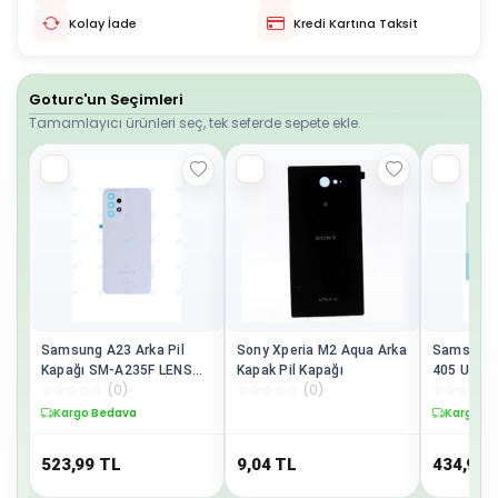
Kolay İade
Kredi Kartına Taksit
Goturc'un Seçimleri
Tamamlayıcı ürünleri seç, tek seferde sepete ekle.
Samsung A23 Arka Pil
Sony Xperia M2 Aqua Arka
Samsung 
Kapağı SM-A235F LENS
Kapak Pil Kapağı
405 Uyuml
☆
☆
☆
☆
☆
(
0
)
☆
☆
☆
☆
☆
(
0
)
☆
☆
☆
☆
☆
HARİÇTİR. Beyaz
Batarya K
Kargo Bedava
Kargo B
523,99
TL
9,04
TL
434,99