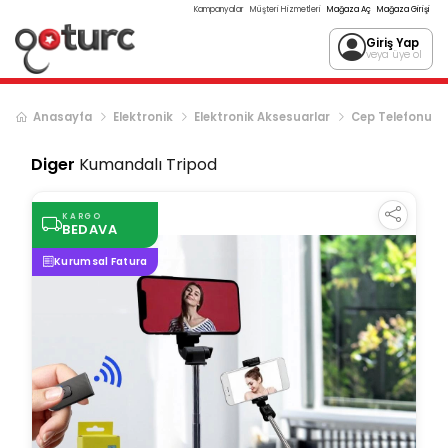
Kampanyalar
Müşteri Hizmetleri
Mağaza Aç
Mağaza Girişi
Giriş Yap
veya üye ol
Anasayfa
Elektronik
Elektronik Aksesuarlar
Cep Telefonu Ak
Diger
Kumandalı Tripod
KARGO
BEDAVA
Kurumsal Fatura