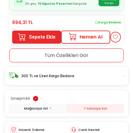
Kargo
En geç
10 Ağustos Pazartesi
kargoda
694,31
TL
Kargo Bedava
Hemen Al
Sepete Ekle
Tüm Özellikleri Gör
›
300 TL ve Üzeri Kargo Bedava
Sinerjim44
-
Mağazaya Git
? Satıcıya Sor
Güvenli Ödeme
Canlı Destek