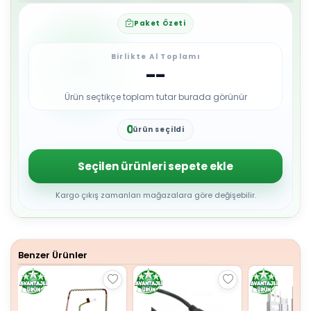
Paket Özeti
Birlikte Al Toplamı
--
Ürün seçtikçe toplam tutar burada görünür
0
ürün seçildi
1
2
3
Seçilen ürünleri sepete ekle
4
5
6
Kargo çıkış zamanları mağazalara göre değişebilir.
7
8
9
Benzer Ürünler