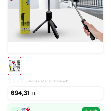
Henüz değerlendirme yok
694,31
TL
Ücretsiz