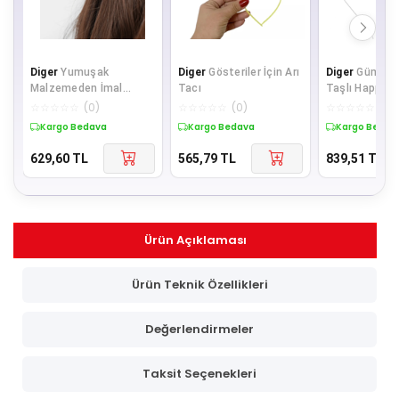
Diger
Yumuşak
Diger
Gösteriler İçin Arı
Diger
Gümüş K
Malzemeden İmal
Tacı
Taşlı Happy B
Lateks Elf Kulağı 1 Çift
Doğum Günü T
☆
☆
☆
☆
☆
(
0
)
☆
☆
☆
☆
☆
(
0
)
☆
☆
☆
☆
☆
(
0
)
10x5 cm
Ürün A K
Kargo Bedava
Kargo Bedava
Kargo Bedav
629,60
TL
565,79
TL
839,51
TL
Ürün Açıklaması
Ürün Teknik Özellikleri
Değerlendirmeler
Taksit Seçenekleri