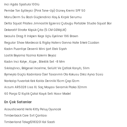
İnci Ağda Spatula 100lü
Pembe Ton Eşitleyici (Pink Tone-Up) Güneş Kremi SPF 50
Maru.Derm Su Bazlı Güçlendirici Kaş & Kirpik Serumu
Delta Squat Pilates Jimnastik Egzersiz Çubuğu Portable Studio Squat Bar
Dekoratif Strafor Köpük Çıta (5 CM GENİŞLİK)
beaulis Drag It Inkpen Keçe Uçlu Eyeliner 196 Brown
Regular Show Mordecai & Rigby Haters Gonna Hate Erkek Cüzdan
Kadın Puantiye Desenli Mini Şort Etek Siyah
Lastik Boyama Yazma Kalemi Beyaz
Kadın Inci Kolye , Küpe , Bileklik Set -8 Mm
Sıkılaştırıcı, Bölgesel İncelme, Selülit Ve Çatlak Karşıtı, Slim
Bymeyla Güçlü Kadınlara Özel Tasarımlı Oto Kokusu Dikiz Ayna Süsü
Narkalıp Yuvarlak Kek Kalıbı Derinlik 15cm Çap 12cm
Arzum AR5028 Lisa XL Saç Maşası Seramik Plaka 32mm
60 Parça 12 Kişilik Çatal Kaşık Seti Hasır Model
En Çok Satanlar
Acousticworld Hello Kitty Peluş Oyuncak
Timberback Core Sırt Çantası
Timberland Tdwgf2183201 Kol Saati