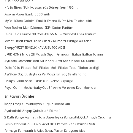
Nike Sneaker,Kadın
NIVEA Nivea SUN Hassas Yüz Güneş Kremi 50ml,
Xiaomi Power Bank 10000mAh
MyBalliStore Galaksi Baskılı iPhone 16 Pro Max Telefon Kılıfı
Yves Rocher Mon Evidence EDP- Kadın Parfüm
Lelas Lelas Prime 38 Cool EDP 55 ML – Oryantal Erkek Parfümü
levent Fırsat Paketi Bebek Bezi 7 Numara Xxlarge 40 Adet
Sleepy YÜZEY TEMİZLİK HAVLUSU 100 ADET
UFUK HOME Milas 211 Masalı Siyah Fermuarlı Bahçe Balkon Takımı
AyrStore Otomatik Kedi Su Pınarı Ultra Sessiz Kedi Su Sebili
Delta 10 lu Pilates Seti Pilates Matı Pilates Topu Pilates Lastiği
AyrStore Saç Düzleştirici Ve Maşa İkili Saç Şekillendirici
Philips 5000 Serisi Islak Kuru Robot Süpürge
Royal Canin Motherbaby Cat 34 Anne Ve Yavru Kedi Maması
En Favori Ürünler
İsego Emoji Yumurtlayan Kurşun Kalem 4'lü
Ayakkabılık Ahşap Çubuklu 4 Bölmeli
2 Katlı Banyo Kozmetik Takı Düzenleyici Baharatlık Çok Amaçlı Organizer
Besinistanbul PSSPOR 2 Adet 3KG Pembe Renk Dambıl Seti
Formeya Fermuarlı 6 Adet Beyaz Yastık Koruyucu Alez