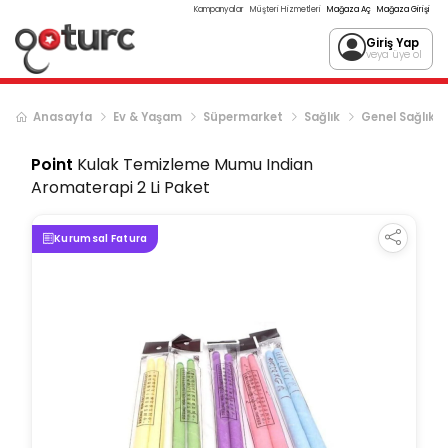
Kampanyalar
Müşteri Hizmetleri
Mağaza Aç
Mağaza Girişi
Giriş Yap
veya üye ol
Anasayfa
Ev & Yaşam
Süpermarket
Sağlık
Genel Sağlık
Point
Kulak Temizleme Mumu Indian
Aromaterapi 2 Li Paket
Kurumsal Fatura