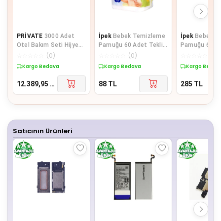
PRİVATE
3000 Adet
İpek
Bebek Temizleme
İpek
Bebek T
Otel Bakım Seti Hijyen
Pamuğu 60 Adet Tekli
Pamuğu 60 Lı + Be
Seti Poşetli Makyaj
Pk
Kulak Çöp 60 L
☆
☆
☆
☆
☆
(
0
)
☆
☆
☆
☆
☆
(
0
)
☆
☆
☆
☆
☆
(
0
)
Pamuğu 2 li
Kargo Bedava
Kargo Bedava
Kargo Bedav
12.389,95
TL
88
TL
285
TL
Satıcının Ürünleri