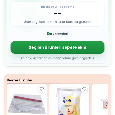
Birlikte Al Toplamı
--
Ürün seçtikçe toplam tutar burada görünür
0
ürün seçildi
1
2
3
Seçilen ürünleri sepete ekle
4
5
6
Kargo çıkış zamanları mağazalara göre değişebilir.
7
8
9
Benzer Ürünler