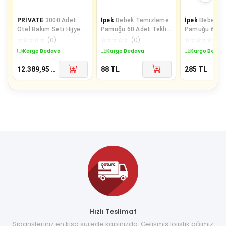
PRİVATE
3000 Adet
İpek
Bebek Temizleme
İpek
Bebek T
Otel Bakım Seti Hijyen
Pamuğu 60 Adet Tekli
Pamuğu 60 Lı + Be
Seti Poşetli Makyaj
Pk
Kulak Çöp 60 L
☆
☆
☆
☆
☆
(
0
)
☆
☆
☆
☆
☆
(
0
)
☆
☆
☆
☆
☆
(
0
)
Pamuğu 2 li
Kargo Bedava
Kargo Bedava
Kargo Bedav
12.389,95
TL
88
TL
285
TL
Hızlı Teslimat
Siparişleriniz en kısa sürede kapınızda. Gelişmiş lojistik ağımız