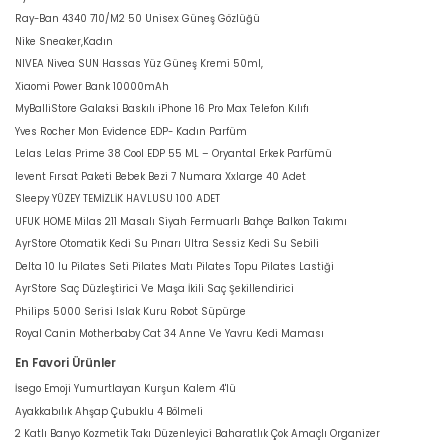
Ray-Ban 4340 710/M2 50 Unisex Güneş Gözlüğü
Nike Sneaker,Kadın
NIVEA Nivea SUN Hassas Yüz Güneş Kremi 50ml,
Xiaomi Power Bank 10000mAh
MyBalliStore Galaksi Baskılı iPhone 16 Pro Max Telefon Kılıfı
Yves Rocher Mon Evidence EDP- Kadın Parfüm
Lelas Lelas Prime 38 Cool EDP 55 ML – Oryantal Erkek Parfümü
levent Fırsat Paketi Bebek Bezi 7 Numara Xxlarge 40 Adet
Sleepy YÜZEY TEMİZLİK HAVLUSU 100 ADET
UFUK HOME Milas 211 Masalı Siyah Fermuarlı Bahçe Balkon Takımı
AyrStore Otomatik Kedi Su Pınarı Ultra Sessiz Kedi Su Sebili
Delta 10 lu Pilates Seti Pilates Matı Pilates Topu Pilates Lastiği
AyrStore Saç Düzleştirici Ve Maşa İkili Saç Şekillendirici
Philips 5000 Serisi Islak Kuru Robot Süpürge
Royal Canin Motherbaby Cat 34 Anne Ve Yavru Kedi Maması
En Favori Ürünler
İsego Emoji Yumurtlayan Kurşun Kalem 4'lü
Ayakkabılık Ahşap Çubuklu 4 Bölmeli
2 Katlı Banyo Kozmetik Takı Düzenleyici Baharatlık Çok Amaçlı Organizer