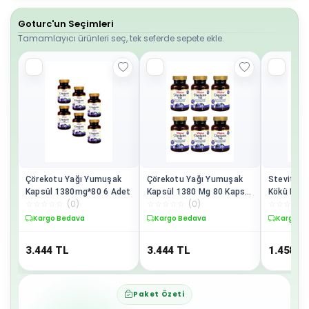
Goturc'un Seçimleri
Tamamlayıcı ürünleri seç, tek seferde sepete ekle.
Çörekotu Yağı Yumuşak
Çörekotu Yağı Yumuşak
Stevit St
Kapsül 1380mg*80 6 Adet
Kapsül 1380 Mg 80 Kapsül
Kökü Ekst
☆
☆
☆
☆
☆
(
0
)
☆
☆
☆
☆
☆
(
0
)
☆
☆
☆
☆
☆
6 Adet
Adet
Kargo Bedava
Kargo Bedava
Kargo B
3.444
TL
3.444
TL
1.458
T
Paket Özeti