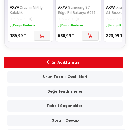
AXYA
Xiaomi Mi4 İç
AXYA
Samsung S7
AXYA
Xiaomi 
Kulaklık
Edge Pil Batarya G935
A1 Buzzer Hop
Eb-bg935abe
☆
☆
☆
☆
☆
(
0
)
☆
☆
☆
☆
☆
(
0
)
☆
☆
☆
☆
☆
(
0
)
Kargo Bedava
Kargo Bedava
Kargo Bedav
186,99
TL
588,99
TL
323,99
TL
Ürün Açıklaması
Ürün Teknik Özellikleri
Değerlendirmeler
Taksit Seçenekleri
Soru - Cevap