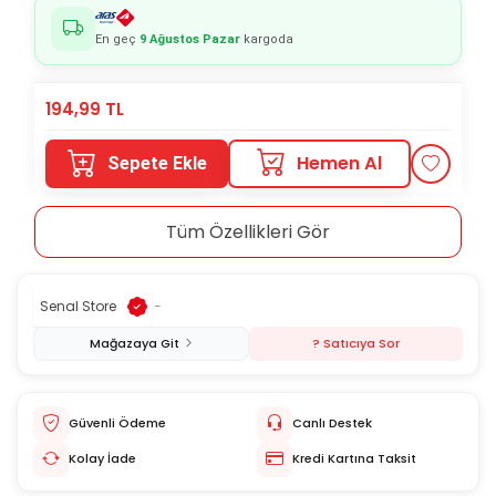
En geç
9 Ağustos Pazar
kargoda
194,99
TL
Hemen Al
Sepete Ekle
Tüm Özellikleri Gör
Senal Store
-
Mağazaya Git
? Satıcıya Sor
Güvenli Ödeme
Canlı Destek
Kolay İade
Kredi Kartına Taksit