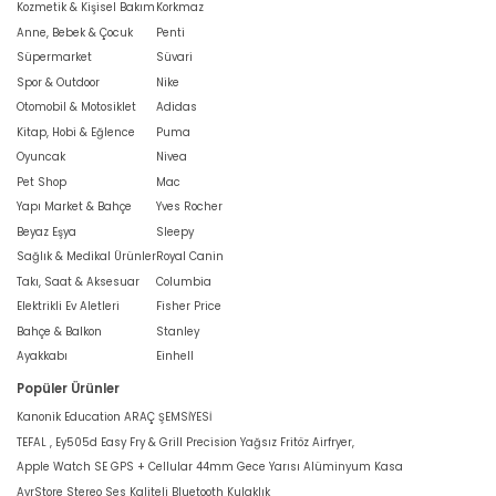
Kozmetik & Kişisel Bakım
Korkmaz
Anne, Bebek & Çocuk
Penti
Süpermarket
Süvari
Spor & Outdoor
Nike
Otomobil & Motosiklet
Adidas
Kitap, Hobi & Eğlence
Puma
Oyuncak
Nivea
Pet Shop
Mac
Yapı Market & Bahçe
Yves Rocher
Beyaz Eşya
Sleepy
Sağlık & Medikal Ürünler
Royal Canin
Takı, Saat & Aksesuar
Columbia
Elektrikli Ev Aletleri
Fisher Price
Bahçe & Balkon
Stanley
Ayakkabı
Einhell
Popüler Ürünler
Kanonik Education ARAÇ ŞEMSİYESİ
TEFAL , Ey505d Easy Fry & Grill Precision Yağsız Fritöz Airfryer,
Apple Watch SE GPS + Cellular 44mm Gece Yarısı Alüminyum Kasa
AyrStore Stereo Ses Kaliteli Bluetooth Kulaklık