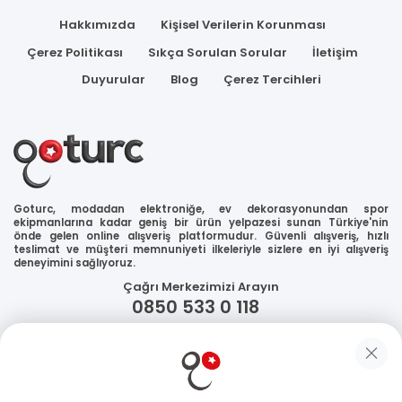
Hakkımızda
Kişisel Verilerin Korunması
Çerez Politikası
Sıkça Sorulan Sorular
İletişim
Duyurular
Blog
Çerez Tercihleri
Goturc, modadan elektroniğe, ev dekorasyonundan spor
ekipmanlarına kadar geniş bir ürün yelpazesi sunan Türkiye'nin
önde gelen online alışveriş platformudur. Güvenli alışveriş, hızlı
teslimat ve müşteri memnuniyeti ilkeleriyle sizlere en iyi alışveriş
deneyimini sağlıyoruz.
Çağrı Merkezimizi Arayın
0850 533 0 118
WhatsApp Destek
Güvenliğiniz