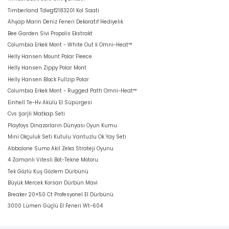
Timberland Tdwgf2183201 Kol Saati
Ahşap Marin Deniz Feneri Dekoratif Hediyelik
Bee Garden Sivi Propolis Ekstrakt
Columbia Erkek Mont - White Out İi Omni-Heat™
Helly Hansen Mount Polar Fleece
Helly Hansen Zippy Polar Mont
Helly Hansen Block Fullzip Polar
Columbia Erkek Mont - Rugged Path Omni-Heat™
Einhell Te-Hv Akülü El Süpürgesi
Cvs Şarjli Matkap Seti
Playtoys Dinazorların Dünyası Oyun Kumu
Mini Okçuluk Seti Kutulu Vantuzlu Ok Yay Seti
Abbalone Sumo Akil Zeka Strateji Oyunu
4 Zamanlı Vitesli Bot-Tekne Motoru
Tek Gözlü Kuş Gözlem Dürbünü
Büyük Mercek Korsan Dürbün Mavi
Breaker 20×50 Ct Profesyonel El Dürbünü
3000 Lümen Güçlü El Feneri Wt-604