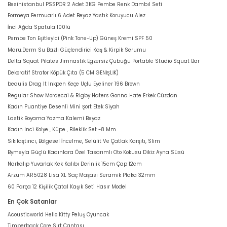
Besinistanbul PSSPOR 2 Adet 3KG Pembe Renk Dambıl Seti
Formeya Fermuarlı 6 Adet Beyaz Yastık Koruyucu Alez
İnci Ağda Spatula 100lü
Pembe Ton Eşitleyici (Pink Tone-Up) Güneş Kremi SPF 50
Maru.Derm Su Bazlı Güçlendirici Kaş & Kirpik Serumu
Delta Squat Pilates Jimnastik Egzersiz Çubuğu Portable Studio Squat Bar
Dekoratif Strafor Köpük Çıta (5 CM GENİŞLİK)
beaulis Drag It Inkpen Keçe Uçlu Eyeliner 196 Brown
Regular Show Mordecai & Rigby Haters Gonna Hate Erkek Cüzdan
Kadın Puantiye Desenli Mini Şort Etek Siyah
Lastik Boyama Yazma Kalemi Beyaz
Kadın Inci Kolye , Küpe , Bileklik Set -8 Mm
Sıkılaştırıcı, Bölgesel İncelme, Selülit Ve Çatlak Karşıtı, Slim
Bymeyla Güçlü Kadınlara Özel Tasarımlı Oto Kokusu Dikiz Ayna Süsü
Narkalıp Yuvarlak Kek Kalıbı Derinlik 15cm Çap 12cm
Arzum AR5028 Lisa XL Saç Maşası Seramik Plaka 32mm
60 Parça 12 Kişilik Çatal Kaşık Seti Hasır Model
En Çok Satanlar
Acousticworld Hello Kitty Peluş Oyuncak
Timberback Core Sırt Çantası