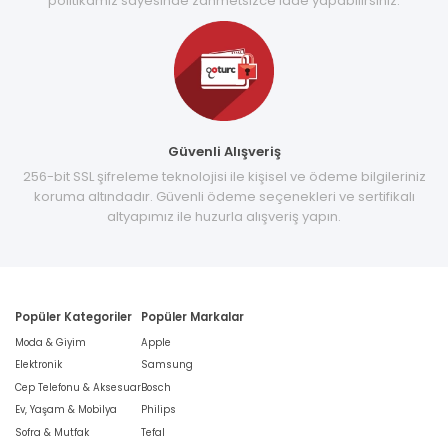
politikamız sayesinde zahmetsizce iade yapabilirsiniz.
Güvenli Alışveriş
256-bit SSL şifreleme teknolojisi ile kişisel ve ödeme bilgileriniz
koruma altındadır. Güvenli ödeme seçenekleri ve sertifikalı
altyapımız ile huzurla alışveriş yapın.
Popüler Kategoriler
Popüler Markalar
Moda & Giyim
Apple
Elektronik
Samsung
Cep Telefonu & Aksesuar
Bosch
Ev, Yaşam & Mobilya
Philips
Sofra & Mutfak
Tefal