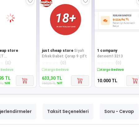
heap store
just cheap store
Siyah
1 company
ET
Erkek Babet Çorap 9 çift
deneem13213
RLÜ=OTOMATİK
☆
☆
(
0
)
☆
☆
☆
☆
☆
(
0
)
☆
☆
☆
☆
☆
(
0
)
A KAPAK - PİLLİ
te %18 İndirim
Sepette %17 İndirim
Kargo Bedava
İK ÇÖP KOVAS
95
TL
633,30
TL
10.000
TL
%
18
%
17
TL
760,25
TL
erlendirmeler
Taksit Seçenekleri
Soru - Cevap