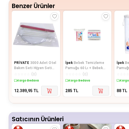
Benzer Ürünler
PRİVATE
3000 Adet Otel
İpek
Bebek Temizleme
İpek
B
Bakım Seti Hijyen Seti
Pamuğu 60 Lı + Bebek
Pamuğu
Poşetli Makyaj Pamuğu 2
Kulak Çöp 60 Lı
☆
☆
☆
☆
☆
(
0
)
☆
☆
☆
☆
☆
(
0
)
☆
☆
☆
li
Kargo Bedava
Kargo Bedava
Kargo
12.389,95
TL
285
TL
88
TL
Satıcının Ürünleri