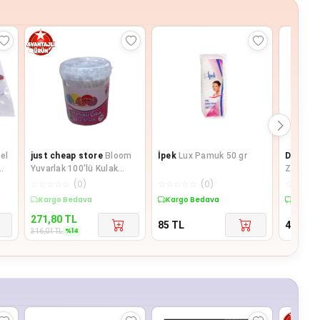
el
just cheap store
Bloom
İpek
Lux Pamuk 50 gr
Dr Plus
Yuvarlak 100'lü Kulak
Zamanla
u 2
Pamuğu 56464
3 (24 AD
☆
☆
☆
☆
☆
(
0
)
☆
☆
☆
☆
☆
(
0
)
☆
☆
☆
☆
Sepette %14 İndirim
Kargo Bedava
Kargo 
271,80
TL
85
TL
459
TL
%
14
316,01
TL