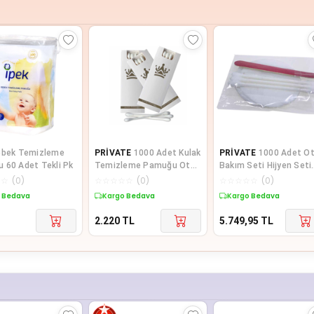
ebek Temizleme
PRİVATE
1000 Adet Kulak
PRİVATE
1000 Adet Ot
 60 Adet Tekli Pk
Temizleme Pamuğu Otel
Bakım Seti Hijyen Seti
Buklet İçin Kulak
Poşetli Makyaj Pamuğ
☆
☆
(
0
)
☆
☆
☆
☆
☆
(
0
)
☆
☆
☆
☆
☆
(
0
)
Temizleme Çubuğu
li
 Bedava
Kargo Bedava
Kargo Bedava
Kutulu 3 Lü Paket
2.220
TL
5.749,95
TL