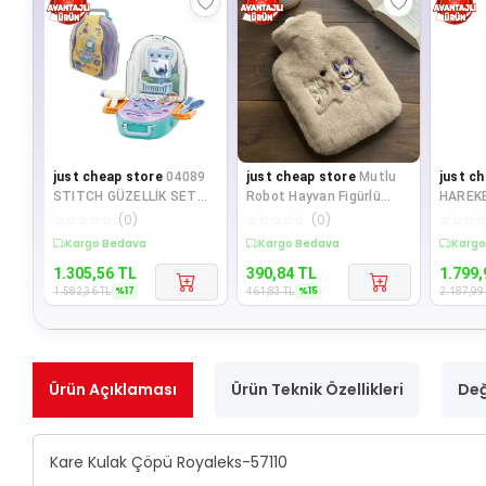
just cheap store
04089
just cheap store
Mutlu
just c
STITCH GÜZELLİK SET
Robot Hayvan Figürlü
HAREK
SIRT ÇANTASI
Peluş Sıcak Su Torbası 1
SENSÖ
☆
☆
☆
☆
☆
(
0
)
☆
☆
☆
☆
☆
(
0
)
☆
☆
☆
Lt – Yumuşak
AÇ-KAP
Sepette %17 İndirim
Sepette %15 İndirim
Sepet
PLAST
1.305,56
TL
390,84
TL
1.799,
%
17
%
15
1.582,36
TL
461,83
TL
2.187,99
Ürün Açıklaması
Ürün Teknik Özellikleri
Değ
Kare Kulak Çöpü Royaleks-57110