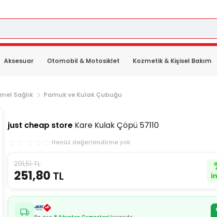
Aksesuar
Otomobil & Motosiklet
Kozmetik & Kişisel Bakım
nel Sağlık
Pamuk ve Kulak Çubuğu
just cheap store
Kare Kulak Çöpü 57110
Henüz değerlendirme yok
291,51 TL
251,80
TL
i