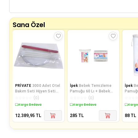
Sana Özel
PRİVATE
3000 Adet Otel
İpek
Bebek Temizleme
İpek
B
Bakım Seti Hijyen Seti
Pamuğu 60 Lı + Bebek
Pamuğu
Poşetli Makyaj Pamuğu 2
Kulak Çöp 60 Lı
☆
☆
☆
☆
☆
(
0
)
☆
☆
☆
☆
☆
(
0
)
☆
☆
☆
li
Kargo Bedava
Kargo Bedava
Kargo
12.389,95
TL
285
TL
88
TL