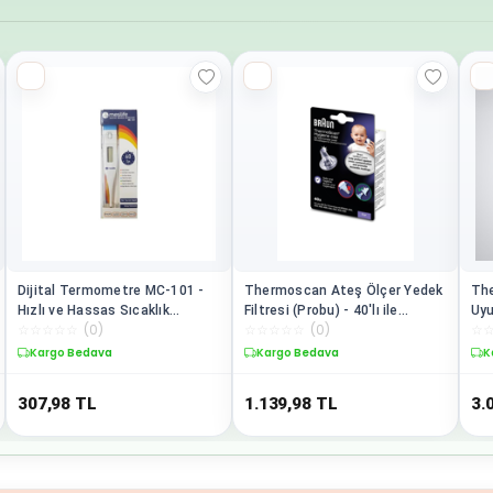
Dijital Termometre MC-101 -
Thermoscan Ateş Ölçer Yedek
The
Hızlı ve Hassas Sıcaklık
Filtresi (Probu) - 40'lı ile
Uyu
☆
☆
☆
☆
☆
(
0
)
☆
☆
☆
☆
☆
(
0
)
☆
Ölçümü
Uyumlu
1 
Kargo Bedava
Kargo Bedava
K
307,98
TL
1.139,98
TL
3.