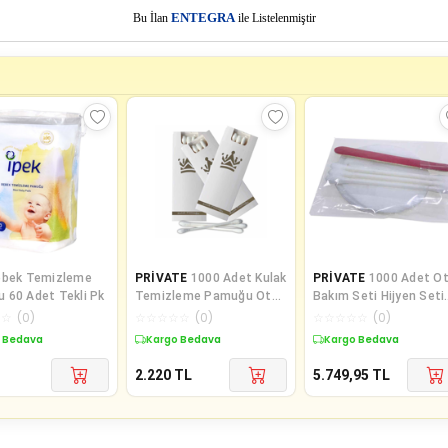
E
Bu İlan
NTEGRA
ile Listelenmiştir
ebek Temizleme
PRİVATE
1000 Adet Kulak
PRİVATE
1000 Adet Ot
 60 Adet Tekli Pk
Temizleme Pamuğu Otel
Bakım Seti Hijyen Seti
Buklet İçin Kulak
Poşetli Makyaj Pamuğ
☆
☆
(
0
)
☆
☆
☆
☆
☆
(
0
)
☆
☆
☆
☆
☆
(
0
)
Temizleme Çubuğu
li
 Bedava
Kargo Bedava
Kargo Bedava
Kutulu 3 Lü Paket
2.220
TL
5.749,95
TL