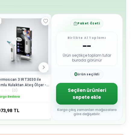
Paket Özeti
Birlikte Al Toplamı
--
Ürün seçtikçe toplam tutar
burada görünür
0
ürün seçildi
1
rmoscan 3 IRT3030 ile
X1 Otomatik Koldan Ölçer
MC-50A S
2
mlu Kulaktan Ateş Ölçer -
Tansiyon Aleti - Tek Tuşla
Aleti - M
3
Seçilen ürünleri
☆
☆
☆
☆
(
0
)
☆
☆
☆
☆
☆
(
0
)
☆
☆
☆
☆
☆
Saniyede Hassas Ölçüm
Hassas Tansiyon Ölçümü
Aleti | H
4
Ölçüm
sepete ekle
argo Bedava
Kargo Bedava
Kargo B
5
6
7
Kargo çıkış zamanları mağazalara
073,98
TL
5.050,98
TL
2.556,9
8
göre değişebilir.
9