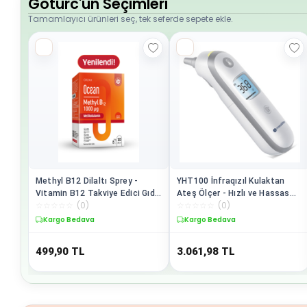
Goturc'un Seçimleri
Tamamlayıcı ürünleri seç, tek seferde sepete ekle.
Methyl B12 Dilaltı Sprey -
YHT100 İnfraqızıl Kulaktan
Vitamin B12 Takviye Edici Gıda
Ateş Ölçer - Hızlı ve Hassas
☆
☆
☆
☆
☆
(
0
)
☆
☆
☆
☆
☆
(
0
)
- 1000 µg (Metilkobalamin) - 10
Sıcaklık Ölçümü
ml
Kargo Bedava
Kargo Bedava
499,90
TL
3.061,98
TL