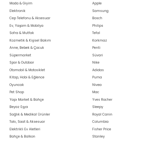
Moda & Giyim
Apple
Elektronik
Samsung
Cep Telefonu & Aksesuar
Bosch
Ev, Yaşam & Mobilya
Philips
Sofra & Mutfak
Tefal
Kozmetik & Kişisel Bakım
Korkmaz
Anne, Bebek & Çocuk
Penti
Süpermarket
Süvari
Spor & Outdoor
Nike
Otomobil & Motosiklet
Adidas
Kitap, Hobi & Eğlence
Puma
Oyuncak
Nivea
Pet Shop
Mac
Yapı Market & Bahçe
Yves Rocher
Beyaz Eşya
Sleepy
Sağlık & Medikal Ürünler
Royal Canin
Takı, Saat & Aksesuar
Columbia
Elektrikli Ev Aletleri
Fisher Price
Bahçe & Balkon
Stanley