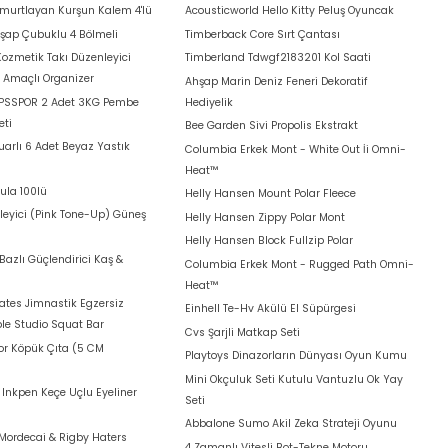
umurtlayan Kurşun Kalem 4'lü
Acousticworld Hello Kitty Peluş Oyuncak
hşap Çubuklu 4 Bölmeli
Timberback Core Sırt Çantası
Kozmetik Takı Düzenleyici
Timberland Tdwgf2183201 Kol Saati
k Amaçlı Organizer
Ahşap Marin Deniz Feneri Dekoratif
 PSSPOR 2 Adet 3KG Pembe
Hediyelik
eti
Bee Garden Sivi Propolis Ekstrakt
arlı 6 Adet Beyaz Yastık
Columbia Erkek Mont - White Out İi Omni-
Heat™
ula 100lü
Helly Hansen Mount Polar Fleece
leyici (Pink Tone-Up) Güneş
Helly Hansen Zippy Polar Mont
Helly Hansen Block Fullzip Polar
azlı Güçlendirici Kaş &
Columbia Erkek Mont - Rugged Path Omni-
Heat™
lates Jimnastik Egzersiz
Einhell Te-Hv Akülü El Süpürgesi
le Studio Squat Bar
Cvs Şarjli Matkap Seti
for Köpük Çıta (5 CM
Playtoys Dinazorların Dünyası Oyun Kumu
Mini Okçuluk Seti Kutulu Vantuzlu Ok Yay
t Inkpen Keçe Uçlu Eyeliner
Seti
Abbalone Sumo Akil Zeka Strateji Oyunu
Mordecai & Rigby Haters
4 Zamanlı Vitesli Bot-Tekne Motoru