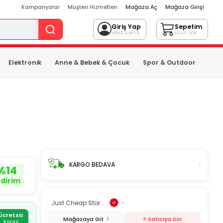
Kampanyalar
Müşteri Hizmetleri
Mağaza Aç
Mağaza Girişi
Giriş Yap
Sepetim
veya üye ol
ürün yok
Elektronik
Anne & Bebek & Çocuk
Spor & Outdoor
›
KARGO BEDAVA
%
14
ndirim
Just Cheap Stor...
-
Ücretsiz
Mağazaya Git
? Satıcıya Sor
Kargo