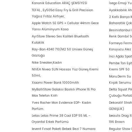
Kanonik Education ARAÇ ŞEMSİYESİ
İsego Emoji Y
TEFAL , Ey505d Easy Fry & Grill Precision
Ayakkabılık A
Yağsız Fritöz Airfryer,
2 Katlı Banyo 
Apple Watch SE GPS + Cellular 44mm Gece
Baharatlık Ço
Yarısı Alüminyum Kasa
Besinistanbul
AyrStore Stereo Ses Kaliteli Bluetooth
Renk Dambıl S
Kulaklık
Formeya Fermu
Ray-Ban 4340 710/M2 50 Unisex Güneş
Koruyucu Alez
Gözlüğü
İnci Ağda Spat
Nike Sneaker,Kadın
Pembe Ton Eşit
NIVEA Nivea SUN Hassas Yüz Güneş Kremi
Kremi SPF 50
50ml,
Maru.Derm Su B
Xiaomi Power Bank 10000mAh
Kirpik Serumu
MyBalliStore Galaksi Baskılı iPhone 16 Pro
Delta Squat Pi
Max Telefon Kılıfı
Çubuğu Portab
Yves Rocher Mon Evidence EDP- Kadın
Dekoratif Stra
Parfüm
GENİŞLİK)
Lelas Lelas Prime 38 Cool EDP 55 ML –
beaulis Drag I
Oryantal Erkek Parfümü
196 Brown
levent Fırsat Paketi Bebek Bezi 7 Numara
Regular Show 