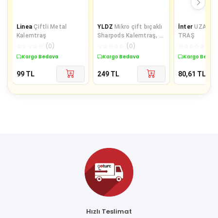
Linea
Çiftli Metal
YLDZ
Mikro çift bıçaklı
İnter
UZAY K
Kalemtraş
Sharpods Kalemtraş, 4
TRAŞ
farklı renk seçeneği
☆
☆
☆
☆
☆
(
0
)
☆
☆
☆
☆
☆
(
0
)
☆
☆
☆
☆
☆
(
0
)
Kargo Bedava
Kargo Bedava
Kargo Bedav
99
TL
249
TL
80,61
TL
Hızlı Teslimat