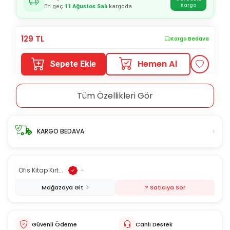
Kargo
En geç
11 Ağustos Salı
kargoda
129
TL
Kargo Bedava
Hemen Al
Sepete Ekle
Tüm Özellikleri Gör
›
KARGO BEDAVA
Ofis Kitap Kırt...
-
Mağazaya Git
? Satıcıya Sor
Güvenli Ödeme
Canlı Destek