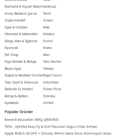
Kozmetik & Kişisel Bakım
Korkmaz
Anne, Bebek & Çocuk
Penti
Süpermarket
Süvari
Spor & Outdoor
Nike
Otomobil & Motosiklet
Adidas
Kitap, Hobi & Eğlence
Puma
Oyuncak
Nivea
Pet Shop
Mac
Yapı Market & Bahçe
Yves Rocher
Beyaz Eşya
Sleepy
Sağlık & Medikal Ürünler
Royal Canin
Takı, Saat & Aksesuar
Columbia
Elektrikli Ev Aletleri
Fisher Price
Bahçe & Balkon
Stanley
Ayakkabı
Einhell
Popüler Ürünler
Kanonik Education ARAÇ ŞEMSİYESİ
TEFAL , Ey505d Easy Fry & Grill Precision Yağsız Fritöz Airfryer,
Apple Watch SE GPS + Cellular 44mm Gece Yarısı Alüminyum Kasa