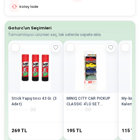
Kolay İade
Goturc'un Seçimleri
Tamamlayıcı ürünleri seç, tek seferde sepete ekle.
Stick Yapıştırıcı 43 Gr. (3
MINIQ CITY CAR PICKUP
My-king N
Adet)
CLASSIC 4’LÜ SET
Kalem 6lı
☆
☆
☆
☆
☆
(
0
)
☆
☆
☆
☆
☆
(
0
)
☆
☆
☆
☆
☆
OYUNCAK ARABA
Pe02227j
269
TL
195
TL
115
TL