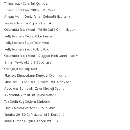
Timberback Core Sırt Çantası
Timberland Tdwgf2183201 Kol Saati
Ahşap Marin Deniz Feneri Dekoratif Hediyelik
Bee Garden Sivi Propolis Ekstrakt
Columbia Erkek Mont - White Out İi Omni-Heat™
Helly Hansen Mount Polar Fleece
Helly Hansen Zippy Polar Mont
Helly Hansen Block Fullzip Polar
Columbia Erkek Mont - Rugged Path Omni-Heat™
Einhell Te-Hv Akülü El Süpürgesi
Cvs Şarjli Matkap Seti
Playtoys Dinazorların Dünyası Oyun Kumu
Mini Okçuluk Seti Kutulu Vantuzlu Ok Yay Seti
Abbalone Sumo Akil Zeka Strateji Oyunu
4 Zamanlı Vitesli Bot-Tekne Motoru
Tek Gözlü Kuş Gözlem Dürbünü
Büyük Mercek Korsan Dürbün Mavi
Breaker 20×50 Ct Profesyonel El Dürbünü
3000 Lümen Güçlü El Feneri Wt-604