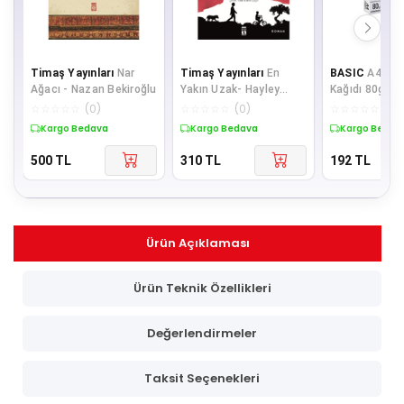
Timaş Yayınları
Nar
Timaş Yayınları
En
BASIC
A4 Fot
Ağacı - Nazan Bekiroğlu
Yakın Uzak- Hayley
Kağıdı 80gr 1 
Long
500 Sayfa )
☆
☆
☆
☆
☆
(
0
)
☆
☆
☆
☆
☆
(
0
)
☆
☆
☆
☆
☆
(
0
)
Kargo Bedava
Kargo Bedava
Kargo Bedav
500
TL
310
TL
192
TL
Ürün Açıklaması
Ürün Teknik Özellikleri
Değerlendirmeler
Taksit Seçenekleri