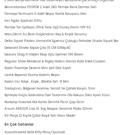
2 Katlı Banyo Kozmetik Takı Düzenleyici Baharatlık Çok Amaçlı Organizer
Besinistanbul PSSPOR 2 Adet 3KG Pembe Renk Dambıl Seti
Formeya Fermuarlı 6 Adet Beyaz Yastık Koruyucu Alez
İnci Ağda Spatula 100lü
Pembe Ton Eşitleyici (Pink Tone-Up) Güneş Kremi SPF 50
Maru.Derm Su Bazlı Güçlendirici Kaş & Kirpik Serumu
Delta Squat Pilates Jimnastik Egzersiz Çubuğu Portable Studio Squat Bar
Dekoratif Strafor Köpük Çıta (5 CM GENİŞLİK)
beaulis Drag It Inkpen Keçe Uçlu Eyeliner 196 Brown
Regular Show Mordecai & Rigby Haters Gonna Hate Erkek Cüzdan
Kadın Puantiye Desenli Mini Şort Etek Siyah
Lastik Boyama Yazma Kalemi Beyaz
Kadın Inci Kolye , Küpe , Bileklik Set -8 Mm
Sıkılaştırıcı, Bölgesel İncelme, Selülit Ve Çatlak Karşıtı, Slim
Bymeyla Güçlü Kadınlara Özel Tasarımlı Oto Kokusu Dikiz Ayna Süsü
Narkalıp Yuvarlak Kek Kalıbı Derinlik 15cm Çap 12cm
Arzum AR5028 Lisa XL Saç Maşası Seramik Plaka 32mm
60 Parça 12 Kişilik Çatal Kaşık Seti Hasır Model
En Çok Satanlar
Acousticworld Hello Kitty Peluş Oyuncak