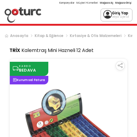
Kampanyalar
Müşteri Hizmetleri
Mağaza Aç
Mağaza Girişi
Giriş Yap
veya üye ol
Anasayfa
Kitap & Eğlence
Kırtasiye & Ofis Malzemeleri
Kırta
TRİX
Kalemtraş Mini Hazneli 12 Adet
KARGO
BEDAVA
Kurumsal Fatura