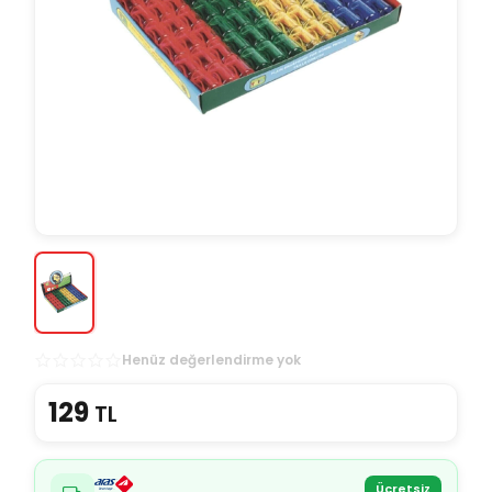
Henüz değerlendirme yok
129
TL
Ücretsiz