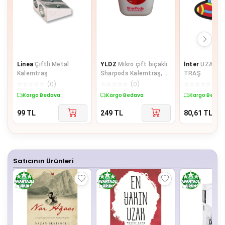
Linea
Çiftli Metal
YLDZ
Mikro çift bıçaklı
İnter
UZAY K
Kalemtraş
Sharpods Kalemtraş, 4
TRAŞ
farklı renk seçeneği
☆
☆
☆
☆
☆
(
0
)
☆
☆
☆
☆
☆
(
0
)
☆
☆
☆
☆
☆
(
0
)
Kargo Bedava
Kargo Bedava
Kargo Bedav
99
TL
249
TL
80,61
TL
Satıcının Ürünleri