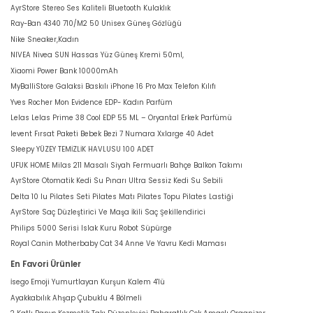
AyrStore Stereo Ses Kaliteli Bluetooth Kulaklık
Ray-Ban 4340 710/M2 50 Unisex Güneş Gözlüğü
Nike Sneaker,Kadın
NIVEA Nivea SUN Hassas Yüz Güneş Kremi 50ml,
Xiaomi Power Bank 10000mAh
MyBalliStore Galaksi Baskılı iPhone 16 Pro Max Telefon Kılıfı
Yves Rocher Mon Evidence EDP- Kadın Parfüm
Lelas Lelas Prime 38 Cool EDP 55 ML – Oryantal Erkek Parfümü
levent Fırsat Paketi Bebek Bezi 7 Numara Xxlarge 40 Adet
Sleepy YÜZEY TEMİZLİK HAVLUSU 100 ADET
UFUK HOME Milas 211 Masalı Siyah Fermuarlı Bahçe Balkon Takımı
AyrStore Otomatik Kedi Su Pınarı Ultra Sessiz Kedi Su Sebili
Delta 10 lu Pilates Seti Pilates Matı Pilates Topu Pilates Lastiği
AyrStore Saç Düzleştirici Ve Maşa İkili Saç Şekillendirici
Philips 5000 Serisi Islak Kuru Robot Süpürge
Royal Canin Motherbaby Cat 34 Anne Ve Yavru Kedi Maması
En Favori Ürünler
İsego Emoji Yumurtlayan Kurşun Kalem 4'lü
Ayakkabılık Ahşap Çubuklu 4 Bölmeli