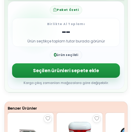
Paket Özeti
Birlikte Al Toplamı
--
Ürün seçtikçe toplam tutar burada görünür
0
ürün seçildi
1
2
3
Seçilen ürünleri sepete ekle
4
5
6
Kargo çıkış zamanları mağazalara göre değişebilir.
7
8
9
Benzer Ürünler