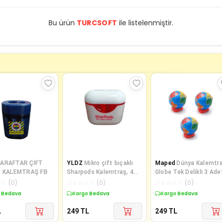
Bu ürün
TURCSOFT
ile listelenmiştir.
ARAFTAR ÇİFT
YLDZ
Mikro çift bıçaklı
Maped
Dünya Kalemtr
I KALEMTRAŞ FB
Sharpods Kalemtraş, 4
Globe Tek Delikli 3 Ade
farklı renk seçeneği
☆
☆
(
0
)
☆
☆
☆
☆
☆
(
0
)
☆
☆
☆
☆
☆
(
0
)
 Bedava
Kargo Bedava
Kargo Bedava
L
249
TL
249
TL