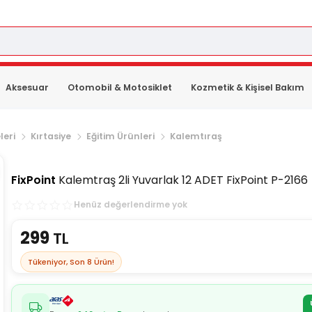
Aksesuar
Otomobil & Motosiklet
Kozmetik & Kişisel Bakım
leri
Kırtasiye
Eğitim Ürünleri
Kalemtıraş
FixPoint
Kalemtraş 2li Yuvarlak 12 ADET FixPoint P-2166
Henüz değerlendirme yok
299
TL
Tükeniyor, Son
8
Ürün!