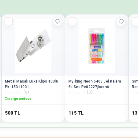
Metal Maşalı Lüks Klips 100lü
My-king Neon 6403 Jel Kalem
Sim
Pk :15311001
6lı Set Pe02227jkoon6
Re
☆
☆
☆
☆
☆
(
0
)
☆
☆
☆
☆
☆
(
0
)
☆
Kargo Bedava
500
TL
115
TL
13