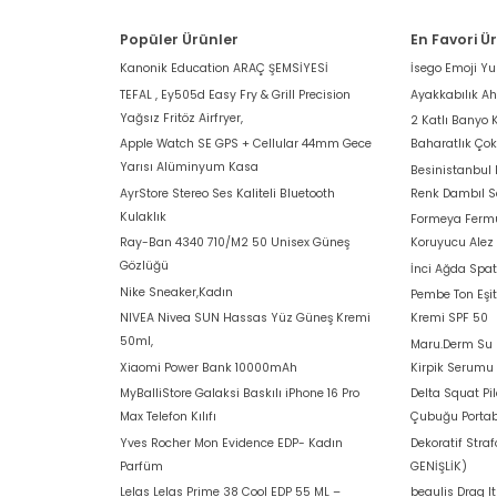
Popüler Ürünler
En Favori Ü
Kanonik Education ARAÇ ŞEMSİYESİ
İsego Emoji Y
TEFAL , Ey505d Easy Fry & Grill Precision
Ayakkabılık A
Yağsız Fritöz Airfryer,
2 Katlı Banyo 
Apple Watch SE GPS + Cellular 44mm Gece
Baharatlık Ço
Yarısı Alüminyum Kasa
Besinistanbul
AyrStore Stereo Ses Kaliteli Bluetooth
Renk Dambıl S
Kulaklık
Formeya Fermu
Ray-Ban 4340 710/M2 50 Unisex Güneş
Koruyucu Alez
Gözlüğü
İnci Ağda Spat
Nike Sneaker,Kadın
Pembe Ton Eşit
NIVEA Nivea SUN Hassas Yüz Güneş Kremi
Kremi SPF 50
50ml,
Maru.Derm Su B
Xiaomi Power Bank 10000mAh
Kirpik Serumu
MyBalliStore Galaksi Baskılı iPhone 16 Pro
Delta Squat Pi
Max Telefon Kılıfı
Çubuğu Portab
Yves Rocher Mon Evidence EDP- Kadın
Dekoratif Stra
Parfüm
GENİŞLİK)
Lelas Lelas Prime 38 Cool EDP 55 ML –
beaulis Drag I