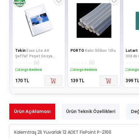
Tekin
Exxo Lite A4
PORTO
Kalın Silikon 10lu
Lutart
Şeffaf Poşet Dosya
30X45 
100'lü Paket
H208
☆
☆
☆
☆
☆
(
0
)
☆
☆
☆
☆
☆
(
0
)
☆
☆
☆
Kargo Bedava
Kargo Bedava
Kargo
170
TL
139
TL
399
T
Ürün Açıklaması
Ürün Teknik Özellikleri
Değ
Kalemtraş 2li Yuvarlak 12 ADET FixPoint P-2166