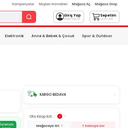
Kampanyalar
Müşteri Hizmetleri
Mağaza Aç
Mağaza Girişi
Giriş Yap
Sepetim
veya üye ol
ürün yok
Elektronik
Anne & Bebek & Çocuk
Spor & Outdoor
›
KARGO BEDAVA
Ofis Kitap Kırt...
-
Ücretsiz
Mağazaya Git
? Satıcıya Sor