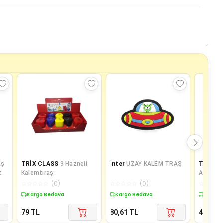
aş
TRİX CLASS
3 Hazneli
İnter
UZAY KALEM TRAŞ
TRİX
Me
t
Kalemtıraş
Adet Me
☆
☆
☆
☆
☆
(
0
)
☆
☆
☆
☆
☆
(
0
)
☆
☆
☆
☆
Kargo Bedava
Kargo Bedava
Kargo 
79
TL
80,61
TL
45
TL