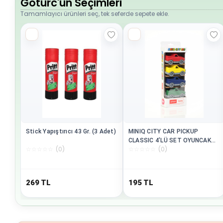
Goturc'un Seçimleri
Tamamlayıcı ürünleri seç, tek seferde sepete ekle.
Stick Yapıştırıcı 43 Gr. (3 Adet)
MINIQ CITY CAR PICKUP
CLASSIC 4’LÜ SET OYUNCAK
☆
☆
☆
☆
☆
(
0
)
☆
☆
☆
☆
☆
(
0
)
ARABA
269
TL
195
TL