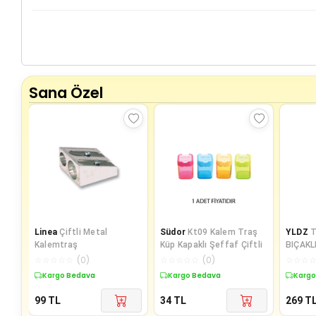
Sana Özel
Linea
Çiftli Metal
Südor
Kt09 Kalem Traş
YLDZ
T
Kalemtraş
Küp Kapaklı Şeffaf Çiftli
BIÇAKL
☆
☆
☆
☆
☆
(
0
)
☆
☆
☆
☆
☆
(
0
)
☆
☆
☆
Kargo Bedava
Kargo Bedava
Kargo
99
TL
34
TL
269
T