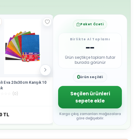
Paket Özeti
Birlikte Al Toplamı
--
Ürün seçtikçe toplam tutar
burada görünür
0
ürün seçildi
1
li Eva 20x30cm Karışık 10
Amon Ra'nın Yaşayanlar Kitabı
Patpat Fı
2
nk
Eski Antik Mısır (SERT
3
Seçilen ürünleri
☆
☆
☆
☆
(
0
)
☆
☆
☆
☆
☆
(
0
)
☆
☆
☆
☆
☆
PLASTİKTİR - 24x27CM)
4
sepete ekle
Kargo Bedava
5
6
7
Kargo çıkış zamanları mağazalara
0
TL
11.774,16
TL
95
TL
8
göre değişebilir.
9