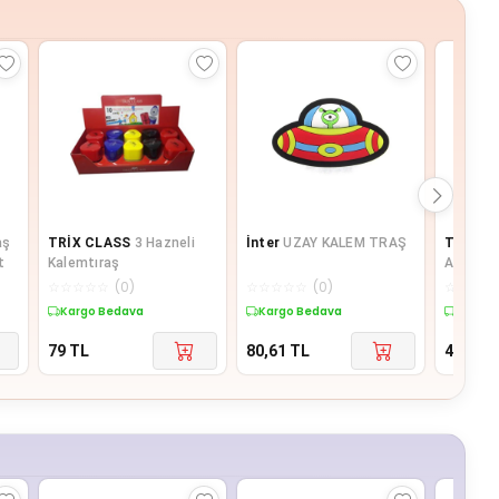
aş
TRİX CLASS
3 Hazneli
İnter
UZAY KALEM TRAŞ
TRİX
Me
t
Kalemtıraş
Adet Me
☆
☆
☆
☆
☆
(
0
)
☆
☆
☆
☆
☆
(
0
)
☆
☆
☆
☆
Kargo Bedava
Kargo Bedava
Kargo 
79
TL
80,61
TL
45
TL