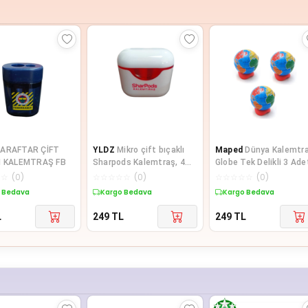
ARAFTAR ÇİFT
YLDZ
Mikro çift bıçaklı
Maped
Dünya Kalemtr
I KALEMTRAŞ FB
Sharpods Kalemtraş, 4
Globe Tek Delikli 3 Ade
farklı renk seçeneği
☆
☆
(
0
)
☆
☆
☆
☆
☆
(
0
)
☆
☆
☆
☆
☆
(
0
)
 Bedava
Kargo Bedava
Kargo Bedava
L
249
TL
249
TL