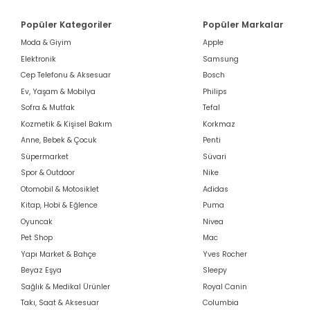
Popüler Kategoriler
Popüler Markalar
Moda & Giyim
Apple
Elektronik
Samsung
Cep Telefonu & Aksesuar
Bosch
Ev, Yaşam & Mobilya
Philips
Sofra & Mutfak
Tefal
Kozmetik & Kişisel Bakım
Korkmaz
Anne, Bebek & Çocuk
Penti
Süpermarket
Süvari
Spor & Outdoor
Nike
Otomobil & Motosiklet
Adidas
Kitap, Hobi & Eğlence
Puma
Oyuncak
Nivea
Pet Shop
Mac
Yapı Market & Bahçe
Yves Rocher
Beyaz Eşya
Sleepy
Sağlık & Medikal Ürünler
Royal Canin
Takı, Saat & Aksesuar
Columbia