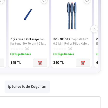
m
Öğretmen Kırtasiye
Fon
SCHNEIDER
Topball 857
Ops
Rf 
Kartonu 50x70 cm 10'lu
0.6 Mm Roller Pilot Kalem
Evrak Ra
Rulo Mavi
3'lü Set
☆
☆
☆
☆
☆
(
0
)
☆
☆
☆
☆
☆
(
0
)
☆
☆
☆
☆
Kargo Bedava
Kargo Bedava
Kargo 
145
TL
340
TL
699
TL
İptal ve İade Koşulları