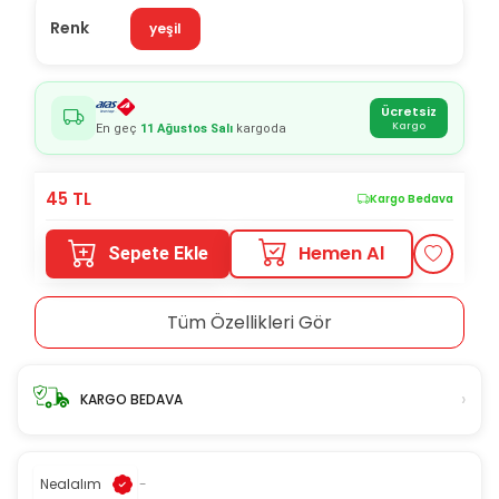
Renk
yeşil
Ücretsiz
Kargo
En geç
11 Ağustos Salı
kargoda
45
TL
Kargo Bedava
Hemen Al
Sepete Ekle
Tüm Özellikleri Gör
›
KARGO BEDAVA
Nealalım
-