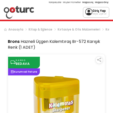
Kampanyalar
Müşteri Hizmetleri
Mağaza Aç
Mağaza Girişi
Giriş Yap
veya üye ol
Anasayfa
Kitap & Eğlence
Kırtasiye & Ofis Malzemeleri
Kırta
Brons
Hazneli Üçgen Kalemtıraş Br-572 Karışık
Renk (1 ADET)
KARGO
BEDAVA
Kurumsal Fatura