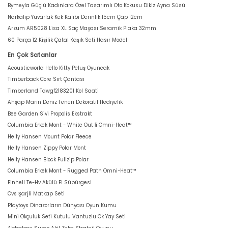
Bymeyla Güçlü Kadınlara Özel Tasarımlı Oto Kokusu Dikiz Ayna Süsü
Narkalıp Yuvarlak Kek Kalıbı Derinlik 15cm Çap 12cm
Arzum AR5028 Lisa XL Saç Maşası Seramik Plaka 32mm
60 Parça 12 Kişilik Çatal Kaşık Seti Hasır Model
En Çok Satanlar
Acousticworld Hello Kitty Peluş Oyuncak
Timberback Core Sırt Çantası
Timberland Tdwgf2183201 Kol Saati
Ahşap Marin Deniz Feneri Dekoratif Hediyelik
Bee Garden Sivi Propolis Ekstrakt
Columbia Erkek Mont - White Out İi Omni-Heat™
Helly Hansen Mount Polar Fleece
Helly Hansen Zippy Polar Mont
Helly Hansen Block Fullzip Polar
Columbia Erkek Mont - Rugged Path Omni-Heat™
Einhell Te-Hv Akülü El Süpürgesi
Cvs Şarjli Matkap Seti
Playtoys Dinazorların Dünyası Oyun Kumu
Mini Okçuluk Seti Kutulu Vantuzlu Ok Yay Seti