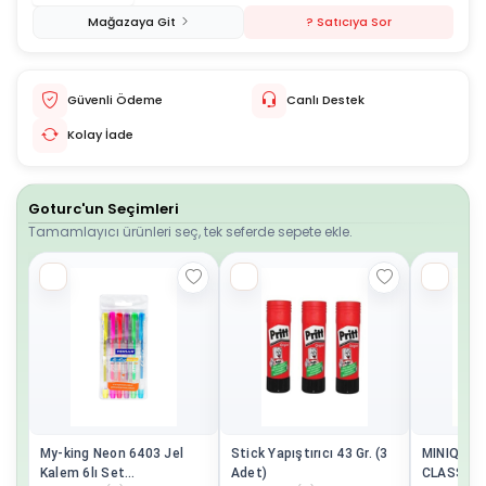
Mağazaya Git
? Satıcıya Sor
Güvenli Ödeme
Canlı Destek
Kolay İade
Goturc'un Seçimleri
Tamamlayıcı ürünleri seç, tek seferde sepete ekle.
My-king Neon 6403 Jel
Stick Yapıştırıcı 43 Gr. (3
MINIQ CI
Kalem 6lı Set
Adet)
CLASSIC 