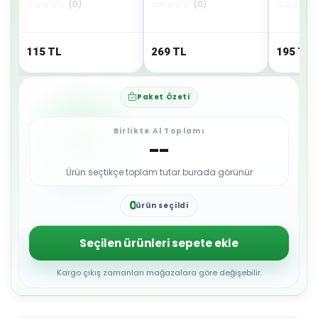
☆
☆
☆
☆
☆
(
0
)
☆
☆
☆
☆
☆
(
0
)
☆
☆
☆
☆
☆
Pe02227jkoon6
OYUNCAK
115
TL
269
TL
195
TL
Paket Özeti
Birlikte Al Toplamı
--
Ürün seçtikçe toplam tutar burada görünür
0
ürün seçildi
1
2
3
Seçilen ürünleri sepete ekle
4
5
6
Kargo çıkış zamanları mağazalara göre değişebilir.
7
8
9