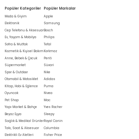
Popüler Kategoriler
Popüler Markalar
Moda & Giyim
Apple
Elektronik
Samsung
Cep Telefonu & Aksesuar
Bosch
Ev, Yaşam & Mobilya
Philips
Sofra & Mutfak
Tefal
Kozmetik & Kişisel Bakım
Korkmaz
Anne, Bebek & Çocuk
Penti
Süpermarket
Süvari
Spor & Outdoor
Nike
Otomobil & Motosiklet
Adidas
Kitap, Hobi & Eğlence
Puma
Oyuncak
Nivea
Pet Shop
Mac
Yapı Market & Bahçe
Yves Rocher
Beyaz Eşya
Sleepy
Sağlık & Medikal Ürünler
Royal Canin
Takı, Saat & Aksesuar
Columbia
Elektrikli Ev Aletleri
Fisher Price