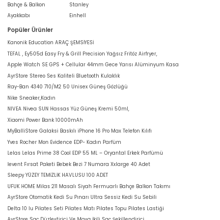
Bahçe & Balkon
Stanley
Ayakkabı
Einhell
Popüler Ürünler
Kanonik Education ARAÇ ŞEMSİYESİ
TEFAL , Ey505d Easy Fry & Grill Precision Yağsız Fritöz Airfryer,
Apple Watch SE GPS + Cellular 44mm Gece Yarısı Alüminyum Kasa
AyrStore Stereo Ses Kaliteli Bluetooth Kulaklık
Ray-Ban 4340 710/M2 50 Unisex Güneş Gözlüğü
Nike Sneaker,Kadın
NIVEA Nivea SUN Hassas Yüz Güneş Kremi 50ml,
Xiaomi Power Bank 10000mAh
MyBalliStore Galaksi Baskılı iPhone 16 Pro Max Telefon Kılıfı
Yves Rocher Mon Evidence EDP- Kadın Parfüm
Lelas Lelas Prime 38 Cool EDP 55 ML – Oryantal Erkek Parfümü
levent Fırsat Paketi Bebek Bezi 7 Numara Xxlarge 40 Adet
Sleepy YÜZEY TEMİZLİK HAVLUSU 100 ADET
UFUK HOME Milas 211 Masalı Siyah Fermuarlı Bahçe Balkon Takımı
AyrStore Otomatik Kedi Su Pınarı Ultra Sessiz Kedi Su Sebili
Delta 10 lu Pilates Seti Pilates Matı Pilates Topu Pilates Lastiği
AyrStore Saç Düzleştirici Ve Maşa İkili Saç Şekillendirici