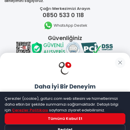
deneyimini sağlıyoruz.
Çağrı Merkezimizi Arayın
0850 533 0 118
WhatsApp Destek
Güvenliğiniz
Sosyal Medya
Daha İyi Bir Deneyim
Mobil Uygulamalarımız
Goturc mobil uygulamasıyla daha hızlı ve kolay alışveriş
Çerezler (cookie), goturc.com web sitesini ve hizmetlerimizi
yapın
daha etkin bir şekilde sunmamızı sağlamaktadır. Detaylı bilgi
için
Çerezler Politikası
sayfamızı ziyaret edebilirsiniz.
Tümünü Kabul Et
Hemen Dene!
©
2026
Goturc – Her Zaman Daha İyisi Vardır
Reddet