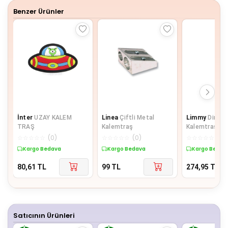
Benzer Ürünler
İnter
UZAY KALEM
Linea
Çiftli Metal
Limmy
Dinozo
TRAŞ
Kalemtraş
Kalemtraş 3D 
Silikon Kalem
☆
☆
☆
☆
☆
(
0
)
☆
☆
☆
☆
☆
(
0
)
☆
☆
☆
☆
☆
(
0
)
Yeşil
Kargo Bedava
Kargo Bedava
Kargo Bedav
80,61
TL
99
TL
274,95
TL
Satıcının Ürünleri