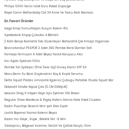
Philips 5000 Serisi Islak Kuru Robot Süpürge
Royal Canin Motherbaby Cat 34 Anne Ve Yavru Kedi Maması
En Favori Ürünler
İsego Emoji Yumurtlayan Kurşun Kalem 4'lü
Ayakkabılık Ahşap Çubuklu 4 Bölmeli
2 Katlı Banyo Kozmetik Takı Düzenleyici Baharatlık Çok Amaçlı Organizer
Besinistanbul PSSPOR 2 Adet 3KG Pembe Renk Dambıl Seti
Formeya Fermuarlı 6 Adet Beyaz Yastık Koruyucu Alez
İnci Ağda Spatula 100lü
Pembe Ton Eşitleyici (Pink Tone-Up) Güneş Kremi SPF 50
Maru.Derm Su Bazlı Güçlendirici Kaş & Kirpik Serumu
Delta Squat Pilates Jimnastik Egzersiz Çubuğu Portable Studio Squat Bar
Dekoratif Strafor Köpük Çıta (5 CM GENİŞLİK)
beaulis Drag It Inkpen Keçe Uçlu Eyeliner 196 Brown
Regular Show Mordecai & Rigby Haters Gonna Hate Erkek Cüzdan
Kadın Puantiye Desenli Mini Şort Etek Siyah
Lastik Boyama Yazma Kalemi Beyaz
Kadın Inci Kolye , Küpe , Bileklik Set -8 Mm
Sıkılaştırıcı, Bölgesel İncelme, Selülit Ve Çatlak Karşıtı, Slim