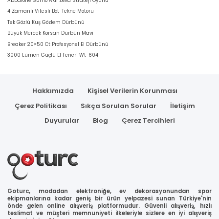
Abbalone Sumo Akil Zeka Strateji Oyunu
4 Zamanlı Vitesli Bot-Tekne Motoru
Tek Gözlü Kuş Gözlem Dürbünü
Büyük Mercek Korsan Dürbün Mavi
Breaker 20×50 Ct Profesyonel El Dürbünü
3000 Lümen Güçlü El Feneri Wt-604
Hakkımızda
Kişisel Verilerin Korunması
Çerez Politikası
Sıkça Sorulan Sorular
İletişim
Duyurular
Blog
Çerez Tercihleri
Goturc, modadan elektroniğe, ev dekorasyonundan spor
ekipmanlarına kadar geniş bir ürün yelpazesi sunan Türkiye'nin
önde gelen online alışveriş platformudur. Güvenli alışveriş, hızlı
teslimat ve müşteri memnuniyeti ilkeleriyle sizlere en iyi alışveriş