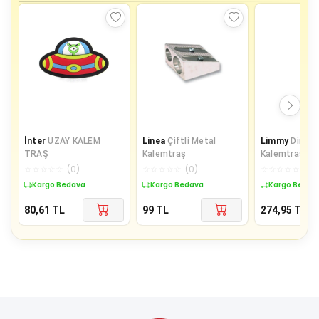
İnter
UZAY KALEM
Linea
Çiftli Metal
Limmy
Dinozo
TRAŞ
Kalemtraş
Kalemtraş 3D 
Silikon Kalem
☆
☆
☆
☆
☆
(
0
)
☆
☆
☆
☆
☆
(
0
)
☆
☆
☆
☆
☆
(
0
)
Yeşil
Kargo Bedava
Kargo Bedava
Kargo Bedav
80,61
TL
99
TL
274,95
TL