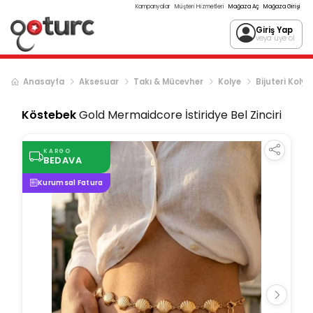
Kampanyalar
Müşteri Hizmetleri
Mağaza Aç
Mağaza Girişi
Giriş Yap
veya üye ol
Anasayfa
Aksesuar
Takı & Mücevher
Kolye
Bijuteri Kolye
Köstebek
Gold Mermaidcore İstiridye Bel Zinciri
KARGO
BEDAVA
Kurumsal Fatura