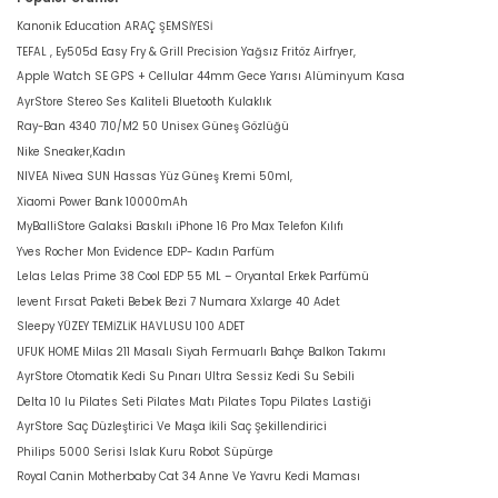
Kanonik Education ARAÇ ŞEMSİYESİ
TEFAL , Ey505d Easy Fry & Grill Precision Yağsız Fritöz Airfryer,
Apple Watch SE GPS + Cellular 44mm Gece Yarısı Alüminyum Kasa
AyrStore Stereo Ses Kaliteli Bluetooth Kulaklık
Ray-Ban 4340 710/M2 50 Unisex Güneş Gözlüğü
Nike Sneaker,Kadın
NIVEA Nivea SUN Hassas Yüz Güneş Kremi 50ml,
Xiaomi Power Bank 10000mAh
MyBalliStore Galaksi Baskılı iPhone 16 Pro Max Telefon Kılıfı
Yves Rocher Mon Evidence EDP- Kadın Parfüm
Lelas Lelas Prime 38 Cool EDP 55 ML – Oryantal Erkek Parfümü
levent Fırsat Paketi Bebek Bezi 7 Numara Xxlarge 40 Adet
Sleepy YÜZEY TEMİZLİK HAVLUSU 100 ADET
UFUK HOME Milas 211 Masalı Siyah Fermuarlı Bahçe Balkon Takımı
AyrStore Otomatik Kedi Su Pınarı Ultra Sessiz Kedi Su Sebili
Delta 10 lu Pilates Seti Pilates Matı Pilates Topu Pilates Lastiği
AyrStore Saç Düzleştirici Ve Maşa İkili Saç Şekillendirici
Philips 5000 Serisi Islak Kuru Robot Süpürge
Royal Canin Motherbaby Cat 34 Anne Ve Yavru Kedi Maması