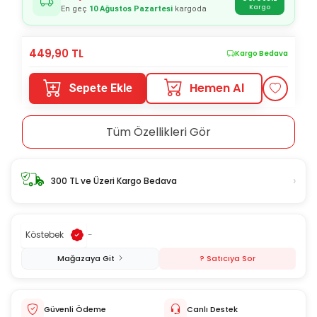
Kargo
En geç
10 Ağustos Pazartesi
kargoda
449,90
TL
Kargo Bedava
Hemen Al
Sepete Ekle
Tüm Özellikleri Gör
›
300 TL ve Üzeri Kargo Bedava
Köstebek
-
Mağazaya Git
? Satıcıya Sor
Güvenli Ödeme
Canlı Destek