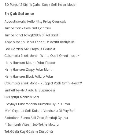
60 Parça 12 Kişilik Çatal Kaşık Seti Hasır Model
En Çok Satanlar
Acousticworld Hello Kitty Peluş Oyuncak
Timberback Core Sırt Çantası
Timberland Tdwgf2183201 Kol Saati
Ahşap Marin Deniz Feneri Dekoratif Hediyelik
Bee Garden Sivi Propolis Ekstrakt
Columbia Erkek Mont - White Out İi Omni-Heat™
Helly Hansen Mount Polar Fleece
Helly Hansen Zippy Polar Mont
Helly Hansen Block Fullzip Polar
Columbia Erkek Mont - Rugged Path Omni-Heat™
Einhell Te-Hv Akülü El Süpürgesi
Cvs Şarjli Matkap Seti
Playtoys Dinazorların Dünyası Oyun Kumu
Mini Okçuluk Seti Kutulu Vantuzlu Ok Yay Seti
Abbalone Sumo Akil Zeka Strateji Oyunu
4 Zamanlı Vitesli Bot-Tekne Motoru
Tek Gözlü Kuş Gözlem Dürbünü