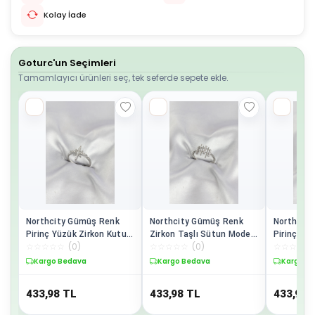
Kolay İade
Goturc'un Seçimleri
Tamamlayıcı ürünleri seç, tek seferde sepete ekle.
Northcity Gümüş Renk
Northcity Gümüş Renk
Northcit
Pirinç Yüzük Zirkon Kutup
Zirkon Taşlı Sütun Model
Pirinç Ma
☆
☆
☆
☆
☆
(
0
)
☆
☆
☆
☆
☆
(
0
)
☆
☆
☆
☆
☆
Yıldızı Model -
Kadın Yüzük - Şıklık ve
Zirkon Ta
Ayarlanabilir
Dayanıklılık Bir Arada
- Ayarlana
Kargo Bedava
Kargo Bedava
Kargo B
Aksesuarı
433,98
TL
433,98
TL
433,98