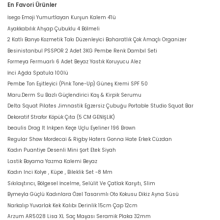
En Favori Ürünler
İsego Emoji Yumurtlayan Kurşun Kalem 4'lü
Ayakkabılık Ahşap Çubuklu 4 Bölmeli
2 Katlı Banyo Kozmetik Takı Düzenleyici Baharatlık Çok Amaçlı Organizer
Besinistanbul PSSPOR 2 Adet 3KG Pembe Renk Dambıl Seti
Formeya Fermuarlı 6 Adet Beyaz Yastık Koruyucu Alez
İnci Ağda Spatula 100lü
Pembe Ton Eşitleyici (Pink Tone-Up) Güneş Kremi SPF 50
Maru.Derm Su Bazlı Güçlendirici Kaş & Kirpik Serumu
Delta Squat Pilates Jimnastik Egzersiz Çubuğu Portable Studio Squat Bar
Dekoratif Strafor Köpük Çıta (5 CM GENİŞLİK)
beaulis Drag It Inkpen Keçe Uçlu Eyeliner 196 Brown
Regular Show Mordecai & Rigby Haters Gonna Hate Erkek Cüzdan
Kadın Puantiye Desenli Mini Şort Etek Siyah
Lastik Boyama Yazma Kalemi Beyaz
Kadın Inci Kolye , Küpe , Bileklik Set -8 Mm
Sıkılaştırıcı, Bölgesel İncelme, Selülit Ve Çatlak Karşıtı, Slim
Bymeyla Güçlü Kadınlara Özel Tasarımlı Oto Kokusu Dikiz Ayna Süsü
Narkalıp Yuvarlak Kek Kalıbı Derinlik 15cm Çap 12cm
Arzum AR5028 Lisa XL Saç Maşası Seramik Plaka 32mm