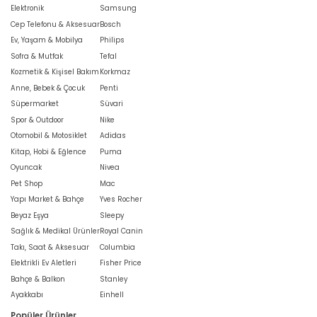
Elektronik
Samsung
Cep Telefonu & Aksesuar
Bosch
Ev, Yaşam & Mobilya
Philips
Sofra & Mutfak
Tefal
Kozmetik & Kişisel Bakım
Korkmaz
Anne, Bebek & Çocuk
Penti
Süpermarket
Süvari
Spor & Outdoor
Nike
Otomobil & Motosiklet
Adidas
Kitap, Hobi & Eğlence
Puma
Oyuncak
Nivea
Pet Shop
Mac
Yapı Market & Bahçe
Yves Rocher
Beyaz Eşya
Sleepy
Sağlık & Medikal Ürünler
Royal Canin
Takı, Saat & Aksesuar
Columbia
Elektrikli Ev Aletleri
Fisher Price
Bahçe & Balkon
Stanley
Ayakkabı
Einhell
Popüler Ürünler