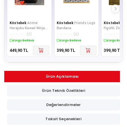
Köstebek
Anime
Köstebek
Friends Logo
Köstebek
Ka
Harajuku Kawaii Ninja
Bandana
Figürlü Zincirl
Cat Kısa Cüzdan
☆
☆
☆
☆
☆
(
0
)
☆
☆
☆
☆
☆
(
0
)
☆
☆
☆
☆
☆
(
0
)
Kargo Bedava
Kargo Bedava
Kargo Bedav
449,90
TL
399,90
TL
399,90
TL
Ürün Açıklaması
Ürün Teknik Özellikleri
Değerlendirmeler
Taksit Seçenekleri