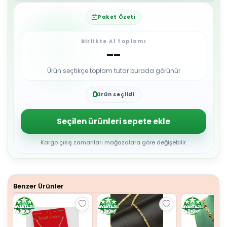
Paket Özeti
Birlikte Al Toplamı
--
Ürün seçtikçe toplam tutar burada görünür
0
ürün seçildi
1
2
3
Seçilen ürünleri sepete ekle
4
5
6
Kargo çıkış zamanları mağazalara göre değişebilir.
7
8
9
Benzer Ürünler