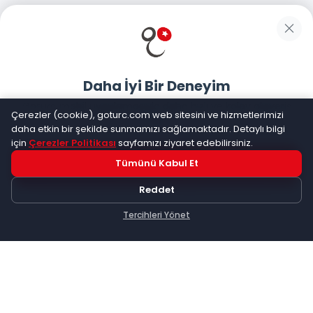
WhatsApp Destek
Güvenliğiniz
Daha İyi Bir Deneyim
Sosyal Medya
Goturc mobil uygulamasıyla daha hızlı ve kolay alışveriş
Çerezler (cookie), goturc.com web sitesini ve hizmetlerimizi
yapın
daha etkin bir şekilde sunmamızı sağlamaktadır. Detaylı bilgi
için
Çerezler Politikası
sayfamızı ziyaret edebilirsiniz.
Mobil Uygulamalarımız
Tümünü Kabul Et
Hemen Dene!
Reddet
Uygulama yüklüyse açılacak, değilse
Google Play
'e
yönlendirileceksiniz
Tercihleri Yönet
Keşfet
Kategoriler
Sepetim
©
2026
Goturc – Her Zaman Daha İyisi Vardır