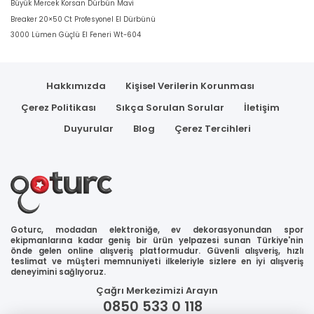
Büyük Mercek Korsan Dürbün Mavi
Breaker 20×50 Ct Profesyonel El Dürbünü
3000 Lümen Güçlü El Feneri Wt-604
Hakkımızda
Kişisel Verilerin Korunması
Çerez Politikası
Sıkça Sorulan Sorular
İletişim
Duyurular
Blog
Çerez Tercihleri
Goturc, modadan elektroniğe, ev dekorasyonundan spor
ekipmanlarına kadar geniş bir ürün yelpazesi sunan Türkiye'nin
önde gelen online alışveriş platformudur. Güvenli alışveriş, hızlı
teslimat ve müşteri memnuniyeti ilkeleriyle sizlere en iyi alışveriş
deneyimini sağlıyoruz.
Çağrı Merkezimizi Arayın
0850 533 0 118