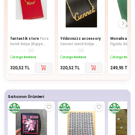
fantastik store
Feza
Yıldızınızzz accessory
Monalisa Ho
İsimli Kolye (Kişiye
Cennet Isimli Kolye
Figürlü Göster
Özel)
(Kişiye Özel)
Taşlı Y Kolye
☆
☆
☆
☆
☆
(
0
)
☆
☆
☆
☆
☆
(
0
)
☆
☆
☆
☆
☆
(
0
)
Kargo Bedava
Kargo Bedava
Kargo Bedav
320,52
TL
320,52
TL
249,95
TL
Satıcının Ürünleri