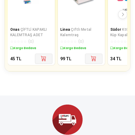
Onas
ÇİFTLİ KAPAKLI
Linea
Çiftli Metal
Südor
Kt09 K
KALEMTRAŞ ADET
Kalemtraş
Küp Kapaklı Ş
Çiftli
☆
☆
☆
☆
☆
(
0
)
☆
☆
☆
☆
☆
(
0
)
☆
☆
☆
☆
☆
(
0
)
Kargo Bedava
Kargo Bedava
Kargo Bedav
45
TL
99
TL
34
TL