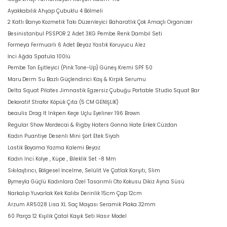
Ayakkabılık Ahşap Çubuklu 4 Bölmeli
2 Katlı Banyo Kozmetik Takı Düzenleyici Baharatlık Çok Amaçlı Organizer
Besinistanbul PSSPOR 2 Adet 3KG Pembe Renk Dambıl Seti
Formeya Fermuarlı 6 Adet Beyaz Yastık Koruyucu Alez
İnci Ağda Spatula 100lü
Pembe Ton Eşitleyici (Pink Tone-Up) Güneş Kremi SPF 50
Maru.Derm Su Bazlı Güçlendirici Kaş & Kirpik Serumu
Delta Squat Pilates Jimnastik Egzersiz Çubuğu Portable Studio Squat Bar
Dekoratif Strafor Köpük Çıta (5 CM GENİŞLİK)
beaulis Drag It Inkpen Keçe Uçlu Eyeliner 196 Brown
Regular Show Mordecai & Rigby Haters Gonna Hate Erkek Cüzdan
Kadın Puantiye Desenli Mini Şort Etek Siyah
Lastik Boyama Yazma Kalemi Beyaz
Kadın Inci Kolye , Küpe , Bileklik Set -8 Mm
Sıkılaştırıcı, Bölgesel İncelme, Selülit Ve Çatlak Karşıtı, Slim
Bymeyla Güçlü Kadınlara Özel Tasarımlı Oto Kokusu Dikiz Ayna Süsü
Narkalıp Yuvarlak Kek Kalıbı Derinlik 15cm Çap 12cm
Arzum AR5028 Lisa XL Saç Maşası Seramik Plaka 32mm
60 Parça 12 Kişilik Çatal Kaşık Seti Hasır Model