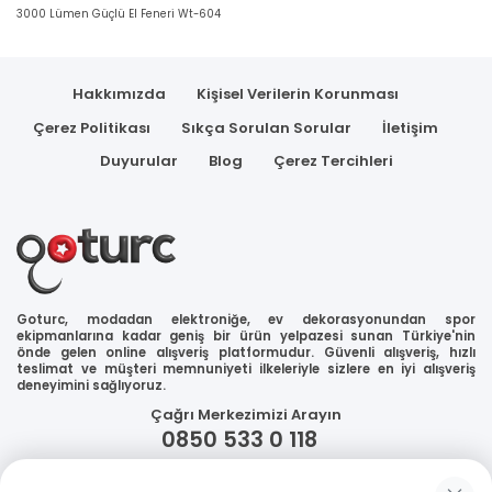
3000 Lümen Güçlü El Feneri Wt-604
Hakkımızda
Kişisel Verilerin Korunması
Çerez Politikası
Sıkça Sorulan Sorular
İletişim
Duyurular
Blog
Çerez Tercihleri
Goturc, modadan elektroniğe, ev dekorasyonundan spor
ekipmanlarına kadar geniş bir ürün yelpazesi sunan Türkiye'nin
önde gelen online alışveriş platformudur. Güvenli alışveriş, hızlı
teslimat ve müşteri memnuniyeti ilkeleriyle sizlere en iyi alışveriş
deneyimini sağlıyoruz.
Çağrı Merkezimizi Arayın
0850 533 0 118
WhatsApp Destek