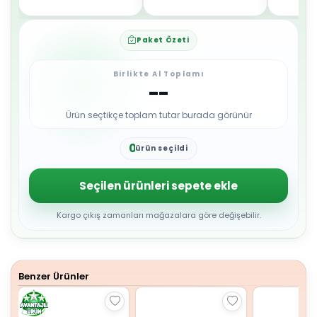
Paket Özeti
Birlikte Al Toplamı
--
Ürün seçtikçe toplam tutar burada görünür
0
ürün seçildi
1
2
3
Seçilen ürünleri sepete ekle
4
5
6
Kargo çıkış zamanları mağazalara göre değişebilir.
7
8
9
Benzer Ürünler