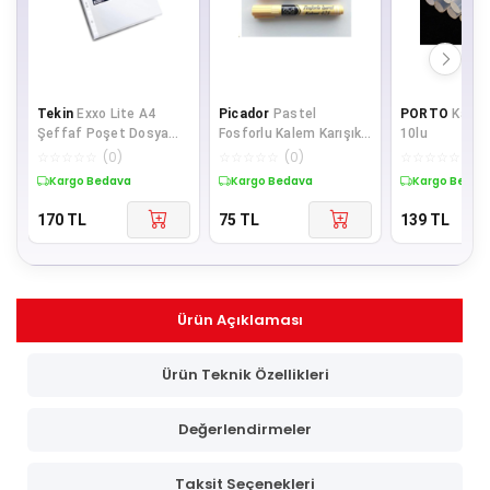
Tekin
Exxo Lite A4
Picador
Pastel
PORTO
Kalın 
Şeffaf Poşet Dosya
Fosforlu Kalem Karışık
10lu
100'lü Paket
4 Renk 421
☆
☆
☆
☆
☆
(
0
)
☆
☆
☆
☆
☆
(
0
)
☆
☆
☆
☆
☆
(
0
)
Kargo Bedava
Kargo Bedava
Kargo Bedav
170
TL
75
TL
139
TL
Ürün Açıklaması
Ürün Teknik Özellikleri
Değerlendirmeler
Taksit Seçenekleri