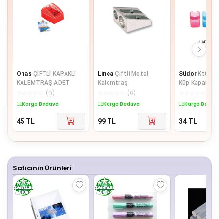
Onas
ÇİFTLİ KAPAKLI
Linea
Çiftli Metal
Südor
Kt09 K
KALEMTRAŞ ADET
Kalemtraş
Küp Kapaklı Ş
Çiftli
☆
☆
☆
☆
☆
(
0
)
☆
☆
☆
☆
☆
(
0
)
☆
☆
☆
☆
☆
(
0
)
Kargo Bedava
Kargo Bedava
Kargo Bedav
45
TL
99
TL
34
TL
Satıcının Ürünleri