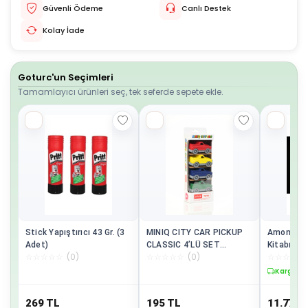
Güvenli Ödeme
Canlı Destek
Kolay İade
Goturc'un Seçimleri
Tamamlayıcı ürünleri seç, tek seferde sepete ekle.
Stick Yapıştırıcı 43 Gr. (3
MINIQ CITY CAR PICKUP
Amon Ra'n
Adet)
CLASSIC 4’LÜ SET
Kitabı Esk
☆
☆
☆
☆
☆
(
0
)
☆
☆
☆
☆
☆
(
0
)
☆
☆
☆
☆
☆
OYUNCAK ARABA
(SERT PL
24x27CM)
Kargo B
269
TL
195
TL
11.774,