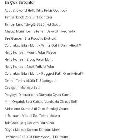
En Çok Satanlar
Acousticworld Hello Kitty Peluş Oyuncak
Timberback Core Sırt Çantası
Timberland Tdwgf2183201 Kol Saati
Ahşap Marin Deniz Feneri Dekoratif Hediyelik
Bee Garden Sivi Propolis Ekstrakt
Columbia Erkek Mont - White Out İi Omni-Heat™
Helly Hansen Mount Polar Fleece
Helly Hansen Zippy Polar Mont
Helly Hansen Block Fullzip Polar
Columbia Erkek Mont - Rugged Path Omni-Heat™
Einhell Te-Hv Akülü El Süpürgesi
Cvs Şarjli Matkap Seti
Playtoys Dinazorların Dünyası Oyun Kumu
Mini Okçuluk Seti Kutulu Vantuzlu Ok Yay Seti
Abbalone Sumo Akil Zeka Strateji Oyunu
4 Zamanlı Vitesli Bot-Tekne Motoru
Tek Gözlü Kuş Gözlem Dürbünü
Büyük Mercek Korsan Dürbün Mavi
Breaker 20×50 Ct Profesyonel El Dürbünü