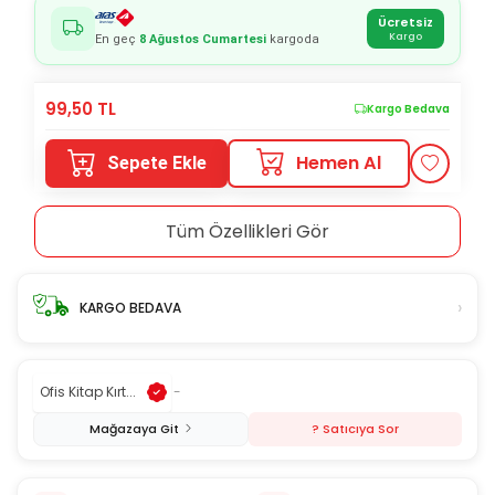
Ücretsiz
Kargo
En geç
8 Ağustos Cumartesi
kargoda
99,50
TL
Kargo Bedava
Hemen Al
Sepete Ekle
Tüm Özellikleri Gör
›
KARGO BEDAVA
Ofis Kitap Kırt...
-
Mağazaya Git
? Satıcıya Sor