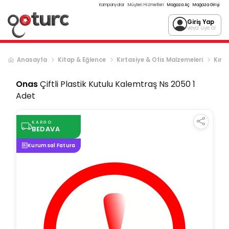
Kampanyalar
Müşteri Hizmetleri
Mağaza Aç
Mağaza Girişi
Giriş Yap
veya üye ol
Anasayfa
Kitap & Eğlence
Kırtasiye & Ofis Malzemeleri
Kırta
Onas
Çiftli Plastik Kutulu Kalemtraş Ns 2050 1
Adet
KARGO
BEDAVA
Kurumsal Fatura