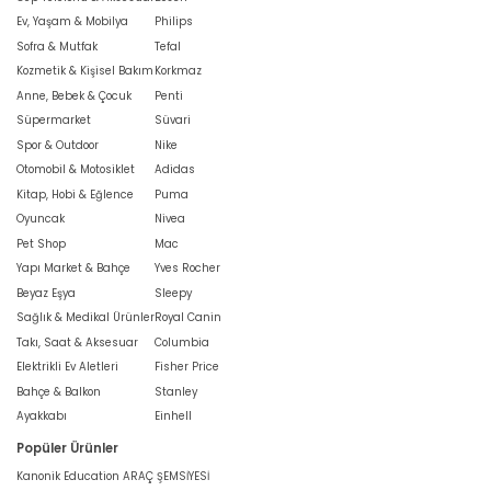
Ev, Yaşam & Mobilya
Philips
Sofra & Mutfak
Tefal
Kozmetik & Kişisel Bakım
Korkmaz
Anne, Bebek & Çocuk
Penti
Süpermarket
Süvari
Spor & Outdoor
Nike
Otomobil & Motosiklet
Adidas
Kitap, Hobi & Eğlence
Puma
Oyuncak
Nivea
Pet Shop
Mac
Yapı Market & Bahçe
Yves Rocher
Beyaz Eşya
Sleepy
Sağlık & Medikal Ürünler
Royal Canin
Takı, Saat & Aksesuar
Columbia
Elektrikli Ev Aletleri
Fisher Price
Bahçe & Balkon
Stanley
Ayakkabı
Einhell
Popüler Ürünler
Kanonik Education ARAÇ ŞEMSİYESİ