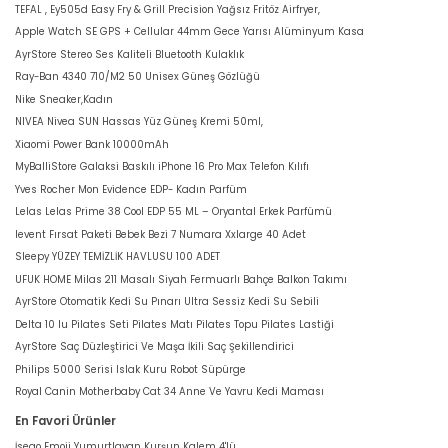
TEFAL , Ey505d Easy Fry & Grill Precision Yağsız Fritöz Airfryer,
Apple Watch SE GPS + Cellular 44mm Gece Yarısı Alüminyum Kasa
AyrStore Stereo Ses Kaliteli Bluetooth Kulaklık
Ray-Ban 4340 710/M2 50 Unisex Güneş Gözlüğü
Nike Sneaker,Kadın
NIVEA Nivea SUN Hassas Yüz Güneş Kremi 50ml,
Xiaomi Power Bank 10000mAh
MyBalliStore Galaksi Baskılı iPhone 16 Pro Max Telefon Kılıfı
Yves Rocher Mon Evidence EDP- Kadın Parfüm
Lelas Lelas Prime 38 Cool EDP 55 ML – Oryantal Erkek Parfümü
levent Fırsat Paketi Bebek Bezi 7 Numara Xxlarge 40 Adet
Sleepy YÜZEY TEMİZLİK HAVLUSU 100 ADET
UFUK HOME Milas 211 Masalı Siyah Fermuarlı Bahçe Balkon Takımı
AyrStore Otomatik Kedi Su Pınarı Ultra Sessiz Kedi Su Sebili
Delta 10 lu Pilates Seti Pilates Matı Pilates Topu Pilates Lastiği
AyrStore Saç Düzleştirici Ve Maşa İkili Saç Şekillendirici
Philips 5000 Serisi Islak Kuru Robot Süpürge
Royal Canin Motherbaby Cat 34 Anne Ve Yavru Kedi Maması
En Favori Ürünler
İsego Emoji Yumurtlayan Kurşun Kalem 4'lü