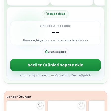
Paket Özeti
Birlikte Al Toplamı
--
Ürün seçtikçe toplam tutar burada görünür
0
ürün seçildi
1
2
3
Seçilen ürünleri sepete ekle
4
5
6
Kargo çıkış zamanları mağazalara göre değişebilir.
7
8
9
Benzer Ürünler