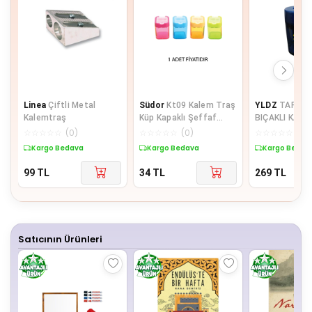
Linea
Çiftli Metal
Südor
Kt09 Kalem Traş
YLDZ
TARAFT
Kalemtraş
Küp Kapaklı Şeffaf
BIÇAKLI KAL
Çiftli
☆
☆
☆
☆
☆
(
0
)
☆
☆
☆
☆
☆
(
0
)
☆
☆
☆
☆
☆
(
0
)
Kargo Bedava
Kargo Bedava
Kargo Bedav
99
TL
34
TL
269
TL
Satıcının Ürünleri