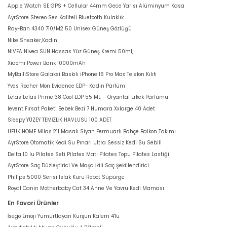
Apple Watch SE GPS + Cellular 44mm Gece Yarısı Alüminyum Kasa
AyrStore Stereo Ses Kaliteli Bluetooth Kulaklık
Ray-Ban 4340 710/M2 50 Unisex Güneş Gözlüğü
Nike Sneaker,Kadın
NIVEA Nivea SUN Hassas Yüz Güneş Kremi 50ml,
Xiaomi Power Bank 10000mAh
MyBalliStore Galaksi Baskılı iPhone 16 Pro Max Telefon Kılıfı
Yves Rocher Mon Evidence EDP- Kadın Parfüm
Lelas Lelas Prime 38 Cool EDP 55 ML – Oryantal Erkek Parfümü
levent Fırsat Paketi Bebek Bezi 7 Numara Xxlarge 40 Adet
Sleepy YÜZEY TEMİZLİK HAVLUSU 100 ADET
UFUK HOME Milas 211 Masalı Siyah Fermuarlı Bahçe Balkon Takımı
AyrStore Otomatik Kedi Su Pınarı Ultra Sessiz Kedi Su Sebili
Delta 10 lu Pilates Seti Pilates Matı Pilates Topu Pilates Lastiği
AyrStore Saç Düzleştirici Ve Maşa İkili Saç Şekillendirici
Philips 5000 Serisi Islak Kuru Robot Süpürge
Royal Canin Motherbaby Cat 34 Anne Ve Yavru Kedi Maması
En Favori Ürünler
İsego Emoji Yumurtlayan Kurşun Kalem 4'lü