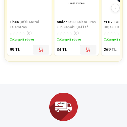
Linea
Çiftli Metal
Südor
Kt09 Kalem Traş
YLDZ
TARAFT
Kalemtraş
Küp Kapaklı Şeffaf
BIÇAKLI KAL
Çiftli
☆
☆
☆
☆
☆
(
0
)
☆
☆
☆
☆
☆
(
0
)
☆
☆
☆
☆
☆
(
0
)
Kargo Bedava
Kargo Bedava
Kargo Bedav
99
TL
34
TL
269
TL