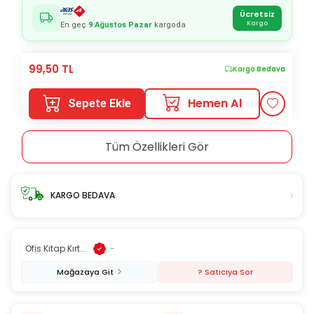
Ücretsiz
Kargo
En geç
9 Ağustos Pazar
kargoda
99,50
TL
Kargo Bedava
Hemen Al
Sepete Ekle
Tüm Özellikleri Gör
›
KARGO BEDAVA
Ofis Kitap Kırt...
-
Mağazaya Git
? Satıcıya Sor