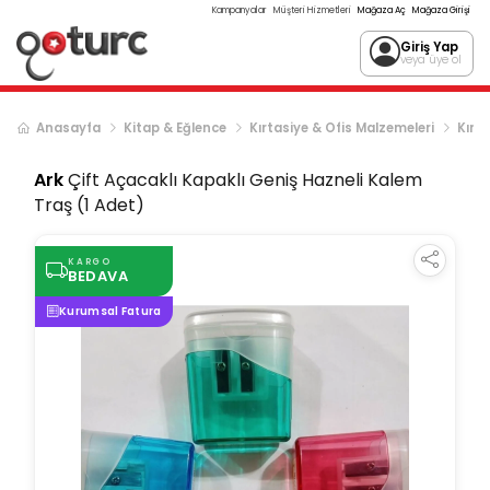
Kampanyalar
Müşteri Hizmetleri
Mağaza Aç
Mağaza Girişi
Giriş Yap
veya üye ol
Anasayfa
Kitap & Eğlence
Kırtasiye & Ofis Malzemeleri
Kırta
Ark
Çift Açacaklı Kapaklı Geniş Hazneli Kalem
Traş (1 Adet)
KARGO
BEDAVA
Kurumsal Fatura