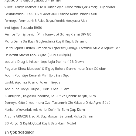
Ayakkabılık Ahşap Çubuklu 4 Bölmeli
2 Katlı Banyo Kozmetik Takı Düzenleyici Baharatlık Çok Amaçlı Organizer
Besinistanbul PSSPOR 2 Adet 3KG Pembe Renk Dambıl Seti
Formeya Fermuarlı 6 Adet Beyaz Yastık Koruyucu Alez
İnci Ağda Spatula 100lü
Pembe Ton Eşitleyici (Pink Tone-Up) Güneş Kremi SPF 50
Maru.Derm Su Bazlı Güçlendirici Kaş & Kirpik Serumu
Delta Squat Pilates Jimnastik Egzersiz Çubuğu Portable Studio Squat Bar
Dekoratif Strafor Köpük Çıta (5 CM GENİŞLİK)
beaulis Drag It Inkpen Keçe Uçlu Eyeliner 196 Brown
Regular Show Mordecai & Rigby Haters Gonna Hate Erkek Cüzdan
Kadın Puantiye Desenli Mini Şort Etek Siyah
Lastik Boyama Yazma Kalemi Beyaz
Kadın Inci Kolye , Küpe , Bileklik Set -8 Mm
Sıkılaştırıcı, Bölgesel İncelme, Selülit Ve Çatlak Karşıtı, Slim
Bymeyla Güçlü Kadınlara Özel Tasarımlı Oto Kokusu Dikiz Ayna Süsü
Narkalıp Yuvarlak Kek Kalıbı Derinlik 15cm Çap 12cm
Arzum AR5028 Lisa XL Saç Maşası Seramik Plaka 32mm
60 Parça 12 Kişilik Çatal Kaşık Seti Hasır Model
En Çok Satanlar