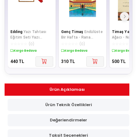
Edding
Yazı Tahtası
Genç Timaş
Endülüste
Timaş Yayınla
Eğitim Seti Yazı
Bir Hafta - Rana
Ağacı - Nazan
Tahtası 4 Tahta Kalemi
Demiriz
☆
☆
☆
☆
☆
(
0
)
☆
☆
☆
☆
☆
(
0
)
☆
☆
☆
☆
☆
(
0
)
Tahta Silgi
Kargo Bedava
Kargo Bedava
Kargo Bedav
440
TL
310
TL
500
TL
Ürün Açıklaması
Ürün Teknik Özellikleri
Değerlendirmeler
Taksit Seçenekleri