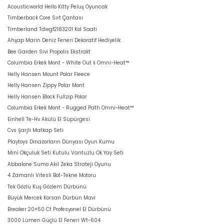
Acousticworld Hello Kitty Peluş Oyuncak
Timberback Core Sırt Çantası
Timberland Tdwgf2183201 Kol Saati
Ahşap Marin Deniz Feneri Dekoratif Hediyelik
Bee Garden Sivi Propolis Ekstrakt
Columbia Erkek Mont - White Out İi Omni-Heat™
Helly Hansen Mount Polar Fleece
Helly Hansen Zippy Polar Mont
Helly Hansen Block Fullzip Polar
Columbia Erkek Mont - Rugged Path Omni-Heat™
Einhell Te-Hv Akülü El Süpürgesi
Cvs Şarjli Matkap Seti
Playtoys Dinazorların Dünyası Oyun Kumu
Mini Okçuluk Seti Kutulu Vantuzlu Ok Yay Seti
Abbalone Sumo Akil Zeka Strateji Oyunu
4 Zamanlı Vitesli Bot-Tekne Motoru
Tek Gözlü Kuş Gözlem Dürbünü
Büyük Mercek Korsan Dürbün Mavi
Breaker 20×50 Ct Profesyonel El Dürbünü
3000 Lümen Güçlü El Feneri Wt-604