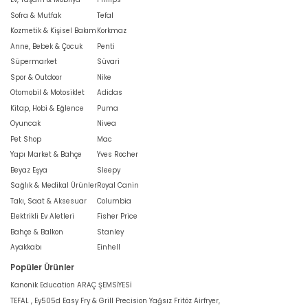
Sofra & Mutfak
Tefal
Kozmetik & Kişisel Bakım
Korkmaz
Anne, Bebek & Çocuk
Penti
Süpermarket
Süvari
Spor & Outdoor
Nike
Otomobil & Motosiklet
Adidas
Kitap, Hobi & Eğlence
Puma
Oyuncak
Nivea
Pet Shop
Mac
Yapı Market & Bahçe
Yves Rocher
Beyaz Eşya
Sleepy
Sağlık & Medikal Ürünler
Royal Canin
Takı, Saat & Aksesuar
Columbia
Elektrikli Ev Aletleri
Fisher Price
Bahçe & Balkon
Stanley
Ayakkabı
Einhell
Popüler Ürünler
Kanonik Education ARAÇ ŞEMSİYESİ
TEFAL , Ey505d Easy Fry & Grill Precision Yağsız Fritöz Airfryer,