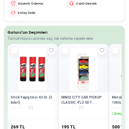
Güvenli Ödeme
Canlı Destek
Kolay İade
Goturc'un Seçimleri
Tamamlayıcı ürünleri seç, tek seferde sepete ekle.
Stick Yapıştırıcı 43 Gr. (3
MINIQ CITY CAR PICKUP
Metal Maş
Adet)
CLASSIC 4’LÜ SET
100lü Pk 
☆
☆
☆
☆
☆
(
0
)
☆
☆
☆
☆
☆
(
0
)
☆
☆
☆
☆
☆
OYUNCAK ARABA
Kargo B
269
TL
195
TL
500
TL