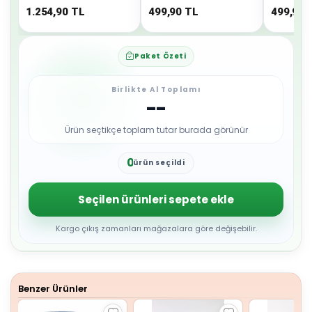
1.254,90
TL
499,90
TL
499,90
Paket Özeti
Birlikte Al Toplamı
--
Ürün seçtikçe toplam tutar burada görünür
0
ürün seçildi
1
2
3
Seçilen ürünleri sepete ekle
4
5
6
Kargo çıkış zamanları mağazalara göre değişebilir.
7
8
9
Benzer Ürünler