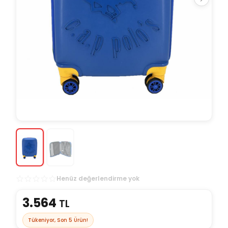
Henüz değerlendirme yok
3.564
TL
Tükeniyor, Son
5
Ürün!