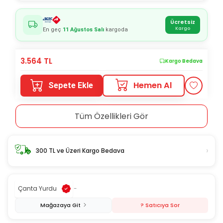
Ücretsiz
Kargo
En geç
11 Ağustos Salı
kargoda
3.564
TL
Kargo Bedava
Hemen Al
Sepete Ekle
Tüm Özellikleri Gör
›
300 TL ve Üzeri Kargo Bedava
Çanta Yurdu
-
Mağazaya Git
? Satıcıya Sor