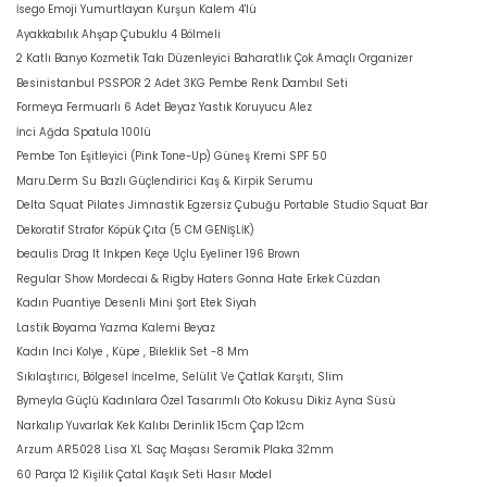
İsego Emoji Yumurtlayan Kurşun Kalem 4'lü
Ayakkabılık Ahşap Çubuklu 4 Bölmeli
2 Katlı Banyo Kozmetik Takı Düzenleyici Baharatlık Çok Amaçlı Organizer
Besinistanbul PSSPOR 2 Adet 3KG Pembe Renk Dambıl Seti
Formeya Fermuarlı 6 Adet Beyaz Yastık Koruyucu Alez
İnci Ağda Spatula 100lü
Pembe Ton Eşitleyici (Pink Tone-Up) Güneş Kremi SPF 50
Maru.Derm Su Bazlı Güçlendirici Kaş & Kirpik Serumu
Delta Squat Pilates Jimnastik Egzersiz Çubuğu Portable Studio Squat Bar
Dekoratif Strafor Köpük Çıta (5 CM GENİŞLİK)
beaulis Drag It Inkpen Keçe Uçlu Eyeliner 196 Brown
Regular Show Mordecai & Rigby Haters Gonna Hate Erkek Cüzdan
Kadın Puantiye Desenli Mini Şort Etek Siyah
Lastik Boyama Yazma Kalemi Beyaz
Kadın Inci Kolye , Küpe , Bileklik Set -8 Mm
Sıkılaştırıcı, Bölgesel İncelme, Selülit Ve Çatlak Karşıtı, Slim
Bymeyla Güçlü Kadınlara Özel Tasarımlı Oto Kokusu Dikiz Ayna Süsü
Narkalıp Yuvarlak Kek Kalıbı Derinlik 15cm Çap 12cm
Arzum AR5028 Lisa XL Saç Maşası Seramik Plaka 32mm
60 Parça 12 Kişilik Çatal Kaşık Seti Hasır Model