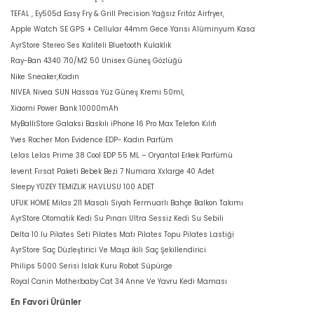
TEFAL , Ey505d Easy Fry & Grill Precision Yağsız Fritöz Airfryer,
Apple Watch SE GPS + Cellular 44mm Gece Yarısı Alüminyum Kasa
AyrStore Stereo Ses Kaliteli Bluetooth Kulaklık
Ray-Ban 4340 710/M2 50 Unisex Güneş Gözlüğü
Nike Sneaker,Kadın
NIVEA Nivea SUN Hassas Yüz Güneş Kremi 50ml,
Xiaomi Power Bank 10000mAh
MyBalliStore Galaksi Baskılı iPhone 16 Pro Max Telefon Kılıfı
Yves Rocher Mon Evidence EDP- Kadın Parfüm
Lelas Lelas Prime 38 Cool EDP 55 ML – Oryantal Erkek Parfümü
levent Fırsat Paketi Bebek Bezi 7 Numara Xxlarge 40 Adet
Sleepy YÜZEY TEMİZLİK HAVLUSU 100 ADET
UFUK HOME Milas 211 Masalı Siyah Fermuarlı Bahçe Balkon Takımı
AyrStore Otomatik Kedi Su Pınarı Ultra Sessiz Kedi Su Sebili
Delta 10 lu Pilates Seti Pilates Matı Pilates Topu Pilates Lastiği
AyrStore Saç Düzleştirici Ve Maşa İkili Saç Şekillendirici
Philips 5000 Serisi Islak Kuru Robot Süpürge
Royal Canin Motherbaby Cat 34 Anne Ve Yavru Kedi Maması
En Favori Ürünler