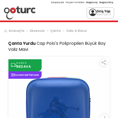
Kampanyalar
Müşteri Hizmetleri
Mağaza Aç
Mağaza Girişi
Giriş Yap
veya üye ol
Anasayfa
Aksesuar
Çanta
Valiz & Bavul
Çanta Yurdu
Cap Polo's Polipropilen Büyük Boy
Valiz Mavi
KARGO
BEDAVA
Kurumsal Fatura