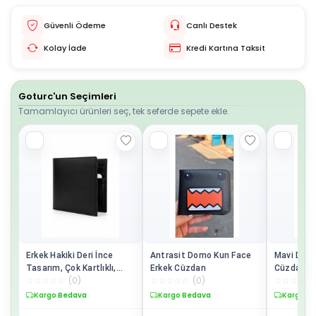
Güvenli Ödeme
Canlı Destek
Kolay İade
Kredi Kartına Taksit
Goturc'un Seçimleri
Tamamlayıcı ürünleri seç, tek seferde sepete ekle.
Erkek Hakiki Deri İnce
Antrasit Domo Kun Face
Mavi Domo
Tasarım, Çok Kartlıklı,
Erkek Cüzdan
Cüzdan
☆
☆
☆
☆
☆
(
0
)
☆
☆
☆
☆
☆
(
0
)
☆
☆
☆
☆
☆
Premium Kalite Cüzdan
Kargo Bedava
Kargo Bedava
Kargo B