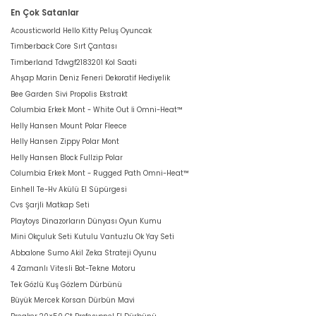
En Çok Satanlar
Acousticworld Hello Kitty Peluş Oyuncak
Timberback Core Sırt Çantası
Timberland Tdwgf2183201 Kol Saati
Ahşap Marin Deniz Feneri Dekoratif Hediyelik
Bee Garden Sivi Propolis Ekstrakt
Columbia Erkek Mont - White Out İi Omni-Heat™
Helly Hansen Mount Polar Fleece
Helly Hansen Zippy Polar Mont
Helly Hansen Block Fullzip Polar
Columbia Erkek Mont - Rugged Path Omni-Heat™
Einhell Te-Hv Akülü El Süpürgesi
Cvs Şarjli Matkap Seti
Playtoys Dinazorların Dünyası Oyun Kumu
Mini Okçuluk Seti Kutulu Vantuzlu Ok Yay Seti
Abbalone Sumo Akil Zeka Strateji Oyunu
4 Zamanlı Vitesli Bot-Tekne Motoru
Tek Gözlü Kuş Gözlem Dürbünü
Büyük Mercek Korsan Dürbün Mavi