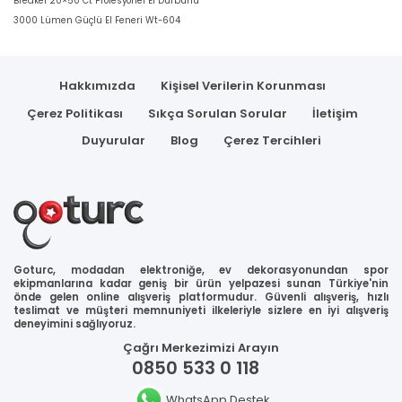
Breaker 20×50 Ct Profesyonel El Dürbünü
3000 Lümen Güçlü El Feneri Wt-604
Hakkımızda
Kişisel Verilerin Korunması
Çerez Politikası
Sıkça Sorulan Sorular
İletişim
Duyurular
Blog
Çerez Tercihleri
Goturc, modadan elektroniğe, ev dekorasyonundan spor
ekipmanlarına kadar geniş bir ürün yelpazesi sunan Türkiye'nin
önde gelen online alışveriş platformudur. Güvenli alışveriş, hızlı
teslimat ve müşteri memnuniyeti ilkeleriyle sizlere en iyi alışveriş
deneyimini sağlıyoruz.
Çağrı Merkezimizi Arayın
0850 533 0 118
WhatsApp Destek