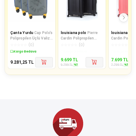
Çanta Yurdu
Cap Polo's
louisiana polo
Pierre
louisiana pol
Polipropilen Üçlü Valiz
Cardin Polipropilen
Cardin Polipro
Set Gri
Kırılmaz 2'li Valiz Seti
Kırılmaz 2'li V
☆
☆
☆
☆
☆
(
0
)
☆
☆
☆
☆
☆
(
0
)
☆
☆
☆
☆
☆
(
0
)
Büyük Boy - O
Orta Boy - Ka
Kargo Bedava
Sepette %1 İndirim
Sepette %1 İ
9.699
TL
7.699
TL
9.281,25
TL
%
1
%
1
9.799
TL
7.799
TL