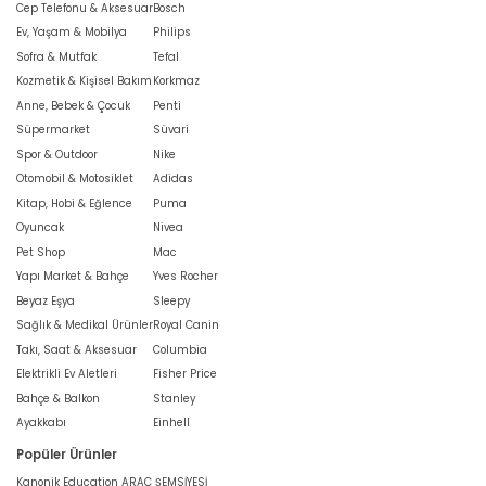
Cep Telefonu & Aksesuar
Bosch
Ev, Yaşam & Mobilya
Philips
Sofra & Mutfak
Tefal
Kozmetik & Kişisel Bakım
Korkmaz
Anne, Bebek & Çocuk
Penti
Süpermarket
Süvari
Spor & Outdoor
Nike
Otomobil & Motosiklet
Adidas
Kitap, Hobi & Eğlence
Puma
Oyuncak
Nivea
Pet Shop
Mac
Yapı Market & Bahçe
Yves Rocher
Beyaz Eşya
Sleepy
Sağlık & Medikal Ürünler
Royal Canin
Takı, Saat & Aksesuar
Columbia
Elektrikli Ev Aletleri
Fisher Price
Bahçe & Balkon
Stanley
Ayakkabı
Einhell
Popüler Ürünler
Kanonik Education ARAÇ ŞEMSİYESİ