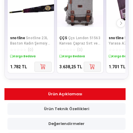
snotline
Snotline 23L
ÇÇS
Ççs London 51563
snotline
Snot
Baston Kadın Şemsiye
Kanvas Çapraz Sırt ve
Yarasa A7 Kad
Pembe
Göğüs Çantası Gri
Şemsiye Bord
☆
☆
☆
☆
☆
(
0
)
☆
☆
☆
☆
☆
(
0
)
☆
☆
☆
☆
☆
(
0
)
Kargo Bedava
Kargo Bedava
Kargo Bedav
1.782
TL
3.638,25
TL
1.701
TL
Ürün Açıklaması
Ürün Teknik Özellikleri
Değerlendirmeler