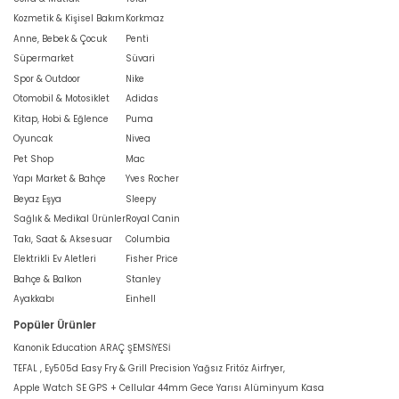
Kozmetik & Kişisel Bakım
Korkmaz
Anne, Bebek & Çocuk
Penti
Süpermarket
Süvari
Spor & Outdoor
Nike
Otomobil & Motosiklet
Adidas
Kitap, Hobi & Eğlence
Puma
Oyuncak
Nivea
Pet Shop
Mac
Yapı Market & Bahçe
Yves Rocher
Beyaz Eşya
Sleepy
Sağlık & Medikal Ürünler
Royal Canin
Takı, Saat & Aksesuar
Columbia
Elektrikli Ev Aletleri
Fisher Price
Bahçe & Balkon
Stanley
Ayakkabı
Einhell
Popüler Ürünler
Kanonik Education ARAÇ ŞEMSİYESİ
TEFAL , Ey505d Easy Fry & Grill Precision Yağsız Fritöz Airfryer,
Apple Watch SE GPS + Cellular 44mm Gece Yarısı Alüminyum Kasa