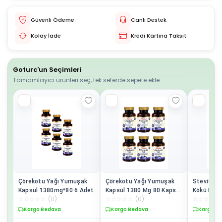
Güvenli Ödeme
Canlı Destek
Kolay İade
Kredi Kartına Taksit
Goturc'un Seçimleri
Tamamlayıcı ürünleri seç, tek seferde sepete ekle.
Çörekotu Yağı Yumuşak
Çörekotu Yağı Yumuşak
Stevit St
Kapsül 1380mg*80 6 Adet
Kapsül 1380 Mg 80 Kapsül
Kökü Ekst
☆
☆
☆
☆
☆
(
0
)
☆
☆
☆
☆
☆
(
0
)
☆
☆
☆
☆
☆
6 Adet
Adet
Kargo Bedava
Kargo Bedava
Kargo B