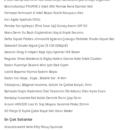
Besinistanbul PSSPOR 2 Adet 3KG Pembe Renk Dambıl Seti
Formeya Fermuarlı 6 Adet Beyaz Yastık Koruyucu Alez
İnci Ağda Spatula 100lü
Pembe Ton Eşitleyici (Pink Tone-Up) Güneş Kremi SPF 50
Maru.Derm Su Bazlı Güçlendirici Kaş & Kirpik Serumu
Delta Squat Pilates Jimnastik Egzersiz Çubuğu Portable Studio Squat Bar
Dekoratif Strafor Köpük Çıta (5 CM GENİŞLİK)
beaulis Drag It Inkpen Keçe Uçlu Eyeliner 196 Brown
Regular Show Mordecai & Rigby Haters Gonna Hate Erkek Cüzdan
Kadın Puantiye Desenli Mini Şort Etek Siyah
Lastik Boyama Yazma Kalemi Beyaz
Kadın Inci Kolye , Küpe , Bileklik Set -8 Mm
Sıkılaştırıcı, Bölgesel İncelme, Selülit Ve Çatlak Karşıtı, Slim
Bymeyla Güçlü Kadınlara Özel Tasarımlı Oto Kokusu Dikiz Ayna Süsü
Narkalıp Yuvarlak Kek Kalıbı Derinlik 15cm Çap 12cm
Arzum AR5028 Lisa XL Saç Maşası Seramik Plaka 32mm
60 Parça 12 Kişilik Çatal Kaşık Seti Hasır Model
En Çok Satanlar
Acousticworld Hello Kitty Peluş Oyuncak