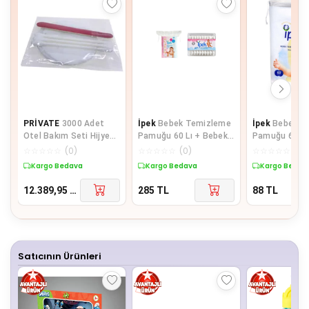
PRİVATE
3000 Adet
İpek
Bebek Temizleme
İpek
Bebek T
Otel Bakım Seti Hijyen
Pamuğu 60 Lı + Bebek
Pamuğu 60 Ad
Seti Poşetli Makyaj
Kulak Çöp 60 Lı
Pk
☆
☆
☆
☆
☆
(
0
)
☆
☆
☆
☆
☆
(
0
)
☆
☆
☆
☆
☆
(
0
)
Pamuğu 2 li
Kargo Bedava
Kargo Bedava
Kargo Bedav
12.389,95
TL
285
TL
88
TL
Satıcının Ürünleri