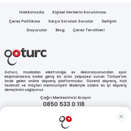
Hakkımızda
Kişisel Verilerin Korunması
Çerez Politikası
Sıkça Sorulan Sorular
İletişim
Duyurular
Blog
Çerez Tercihleri
Goturc, modadan elektroniğe, ev dekorasyonundan spor
ekipmanlarına kadar geniş bir ürün yelpazesi sunan Türkiye'nin
önde gelen online alışveriş platformudur. Güvenli alışveriş, hızlı
teslimat ve müşteri memnuniyeti ilkeleriyle sizlere en iyi alışveriş
deneyimini sağlıyoruz.
Çağrı Merkezimizi Arayın
0850 533 0 118
WhatsApp Destek
Güvenliğiniz