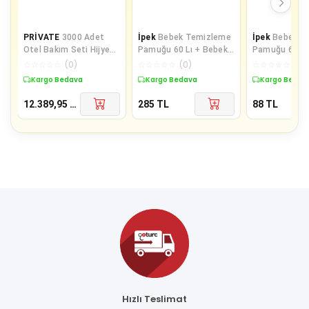
PRİVATE
3000 Adet
İpek
Bebek Temizleme
İpek
Bebek T
Otel Bakım Seti Hijyen
Pamuğu 60 Lı + Bebek
Pamuğu 60 Ad
Seti Poşetli Makyaj
Kulak Çöp 60 Lı
Pk
☆
☆
☆
☆
☆
(
0
)
☆
☆
☆
☆
☆
(
0
)
☆
☆
☆
☆
☆
(
0
)
Pamuğu 2 li
Kargo Bedava
Kargo Bedava
Kargo Bedav
12.389,95
TL
285
TL
88
TL
Hızlı Teslimat