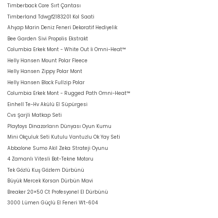
Timberback Core Sırt Çantası
Timberland Tdwgf2183201 Kol Saati
Ahşap Marin Deniz Feneri Dekoratif Hediyelik
Bee Garden Sivi Propolis Ekstrakt
Columbia Erkek Mont - White Out İi Omni-Heat™
Helly Hansen Mount Polar Fleece
Helly Hansen Zippy Polar Mont
Helly Hansen Block Fullzip Polar
Columbia Erkek Mont - Rugged Path Omni-Heat™
Einhell Te-Hv Akülü El Süpürgesi
Cvs Şarjli Matkap Seti
Playtoys Dinazorların Dünyası Oyun Kumu
Mini Okçuluk Seti Kutulu Vantuzlu Ok Yay Seti
Abbalone Sumo Akil Zeka Strateji Oyunu
4 Zamanlı Vitesli Bot-Tekne Motoru
Tek Gözlü Kuş Gözlem Dürbünü
Büyük Mercek Korsan Dürbün Mavi
Breaker 20×50 Ct Profesyonel El Dürbünü
3000 Lümen Güçlü El Feneri Wt-604