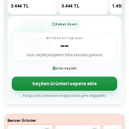
3.444
TL
3.444
TL
1.458
T
Paket Özeti
Birlikte Al Toplamı
--
Ürün seçtikçe toplam tutar burada görünür
0
ürün seçildi
1
2
3
Seçilen ürünleri sepete ekle
4
5
6
Kargo çıkış zamanları mağazalara göre değişebilir.
7
8
9
Benzer Ürünler