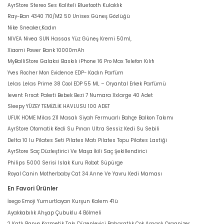
AyrStore Stereo Ses Kaliteli Bluetooth Kulaklık
Ray-Ban 4340 710/M2 50 Unisex Güneş Gözlüğü
Nike Sneaker,Kadın
NIVEA Nivea SUN Hassas Yüz Güneş Kremi 50ml,
Xiaomi Power Bank 10000mAh
MyBalliStore Galaksi Baskılı iPhone 16 Pro Max Telefon Kılıfı
Yves Rocher Mon Evidence EDP- Kadın Parfüm
Lelas Lelas Prime 38 Cool EDP 55 ML – Oryantal Erkek Parfümü
levent Fırsat Paketi Bebek Bezi 7 Numara Xxlarge 40 Adet
Sleepy YÜZEY TEMİZLİK HAVLUSU 100 ADET
UFUK HOME Milas 211 Masalı Siyah Fermuarlı Bahçe Balkon Takımı
AyrStore Otomatik Kedi Su Pınarı Ultra Sessiz Kedi Su Sebili
Delta 10 lu Pilates Seti Pilates Matı Pilates Topu Pilates Lastiği
AyrStore Saç Düzleştirici Ve Maşa İkili Saç Şekillendirici
Philips 5000 Serisi Islak Kuru Robot Süpürge
Royal Canin Motherbaby Cat 34 Anne Ve Yavru Kedi Maması
En Favori Ürünler
İsego Emoji Yumurtlayan Kurşun Kalem 4'lü
Ayakkabılık Ahşap Çubuklu 4 Bölmeli
2 Katlı Banyo Kozmetik Takı Düzenleyici Baharatlık Çok Amaçlı Organizer