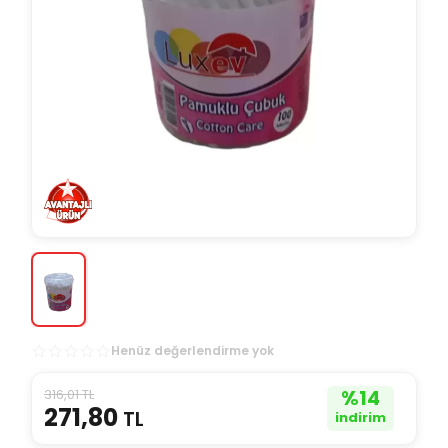
Henüz değerlendirme yok
316,01 TL
%
14
271,80
TL
indirim