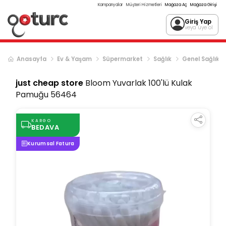
Kampanyalar
Müşteri Hizmetleri
Mağaza Aç
Mağaza Girişi
Giriş Yap
veya üye ol
Anasayfa
Ev & Yaşam
Süpermarket
Sağlık
Genel Sağlık
just cheap store
Bloom Yuvarlak 100'lü Kulak
Pamuğu 56464
KARGO
BEDAVA
Kurumsal Fatura