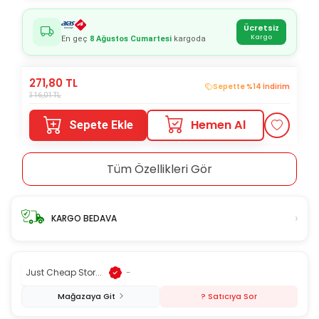
Ücretsiz
Kargo
En geç
8 Ağustos Cumartesi
kargoda
271,80
TL
Sepette %14 İndirim
316,01
TL
Hemen Al
Sepete Ekle
Tüm Özellikleri Gör
›
KARGO BEDAVA
Just Cheap Stor...
-
Mağazaya Git
? Satıcıya Sor