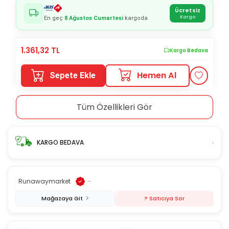
Ücretsiz
Kargo
En geç
8 Ağustos Cumartesi
kargoda
1.361,32
TL
Kargo Bedava
Hemen Al
Sepete Ekle
Tüm Özellikleri Gör
›
KARGO BEDAVA
Runawaymarket
-
Mağazaya Git
? Satıcıya Sor