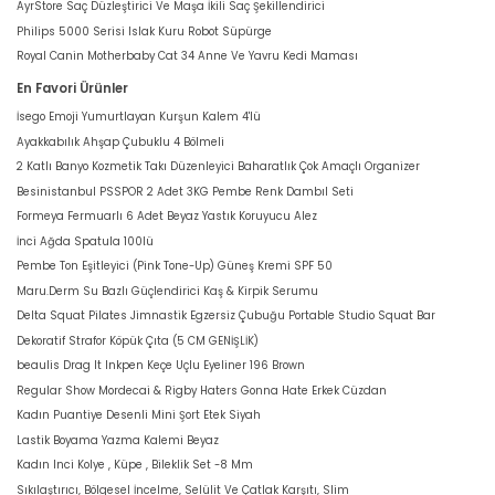
AyrStore Saç Düzleştirici Ve Maşa İkili Saç Şekillendirici
Philips 5000 Serisi Islak Kuru Robot Süpürge
Royal Canin Motherbaby Cat 34 Anne Ve Yavru Kedi Maması
En Favori Ürünler
İsego Emoji Yumurtlayan Kurşun Kalem 4'lü
Ayakkabılık Ahşap Çubuklu 4 Bölmeli
2 Katlı Banyo Kozmetik Takı Düzenleyici Baharatlık Çok Amaçlı Organizer
Besinistanbul PSSPOR 2 Adet 3KG Pembe Renk Dambıl Seti
Formeya Fermuarlı 6 Adet Beyaz Yastık Koruyucu Alez
İnci Ağda Spatula 100lü
Pembe Ton Eşitleyici (Pink Tone-Up) Güneş Kremi SPF 50
Maru.Derm Su Bazlı Güçlendirici Kaş & Kirpik Serumu
Delta Squat Pilates Jimnastik Egzersiz Çubuğu Portable Studio Squat Bar
Dekoratif Strafor Köpük Çıta (5 CM GENİŞLİK)
beaulis Drag It Inkpen Keçe Uçlu Eyeliner 196 Brown
Regular Show Mordecai & Rigby Haters Gonna Hate Erkek Cüzdan
Kadın Puantiye Desenli Mini Şort Etek Siyah
Lastik Boyama Yazma Kalemi Beyaz
Kadın Inci Kolye , Küpe , Bileklik Set -8 Mm
Sıkılaştırıcı, Bölgesel İncelme, Selülit Ve Çatlak Karşıtı, Slim