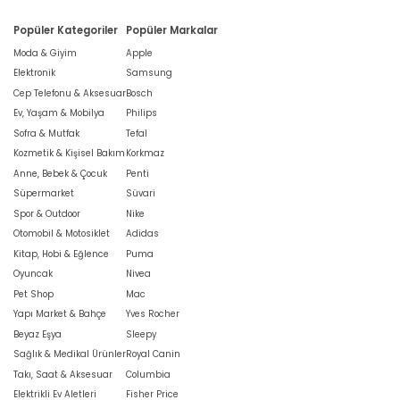
Popüler Kategoriler
Popüler Markalar
Moda & Giyim
Apple
Elektronik
Samsung
Cep Telefonu & Aksesuar
Bosch
Ev, Yaşam & Mobilya
Philips
Sofra & Mutfak
Tefal
Kozmetik & Kişisel Bakım
Korkmaz
Anne, Bebek & Çocuk
Penti
Süpermarket
Süvari
Spor & Outdoor
Nike
Otomobil & Motosiklet
Adidas
Kitap, Hobi & Eğlence
Puma
Oyuncak
Nivea
Pet Shop
Mac
Yapı Market & Bahçe
Yves Rocher
Beyaz Eşya
Sleepy
Sağlık & Medikal Ürünler
Royal Canin
Takı, Saat & Aksesuar
Columbia
Elektrikli Ev Aletleri
Fisher Price