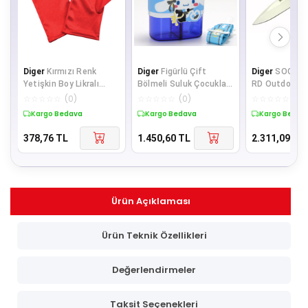
Diger
Kırmızı Renk
Diger
Figürlü Çift
Diger
SOG TW
Yetişkin Boy Likralı
Bölmeli Suluk Çocuklar
RD Outdoor Ç
Gösteri Eldiveni
İçin Pipetli Kullanışlı
- Ahşap Saplı,
☆
☆
☆
☆
☆
(
0
)
☆
☆
☆
☆
☆
(
0
)
☆
☆
☆
☆
☆
(
0
)
Matar
Otomatik, Kılı
Kargo Bedava
Kargo Bedava
Kargo Bedav
378,76
TL
1.450,60
TL
2.311,09
TL
Ürün Açıklaması
Ürün Teknik Özellikleri
Değerlendirmeler
Taksit Seçenekleri