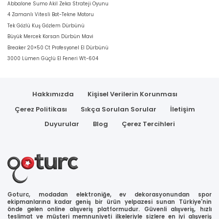
Abbalone Sumo Akil Zeka Strateji Oyunu
4 Zamanlı Vitesli Bot-Tekne Motoru
Tek Gözlü Kuş Gözlem Dürbünü
Büyük Mercek Korsan Dürbün Mavi
Breaker 20×50 Ct Profesyonel El Dürbünü
3000 Lümen Güçlü El Feneri Wt-604
Hakkımızda
Kişisel Verilerin Korunması
Çerez Politikası
Sıkça Sorulan Sorular
İletişim
Duyurular
Blog
Çerez Tercihleri
Goturc, modadan elektroniğe, ev dekorasyonundan spor
ekipmanlarına kadar geniş bir ürün yelpazesi sunan Türkiye'nin
önde gelen online alışveriş platformudur. Güvenli alışveriş, hızlı
teslimat ve müşteri memnuniyeti ilkeleriyle sizlere en iyi alışveriş