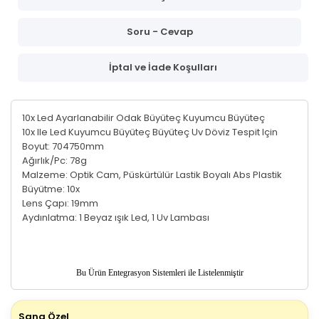
Soru - Cevap
İptal ve İade Koşulları
10x Led Ayarlanabilir Odak Büyüteç Kuyumcu Büyüteç
10x Ile Led Kuyumcu Büyüteç Büyüteç Uv Döviz Tespit Için
Boyut: 704750mm
Ağırlık/Pc: 78g
Malzeme: Optik Cam, Püskürtülür Lastik Boyalı Abs Plastik
Büyütme: 10x
Lens Çapı: 19mm
Aydınlatma: 1 Beyaz ışık Led, 1 Uv Lambası
Bu Ürün
Entegrasyon Sistemleri ile Listelenmiştir
Sana Özel