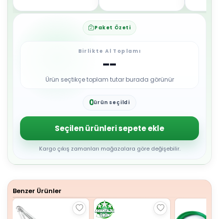
Paket Özeti
Birlikte Al Toplamı
--
Ürün seçtikçe toplam tutar burada görünür
0
ürün seçildi
1
2
3
Seçilen ürünleri sepete ekle
4
5
6
Kargo çıkış zamanları mağazalara göre değişebilir.
7
8
9
Benzer Ürünler