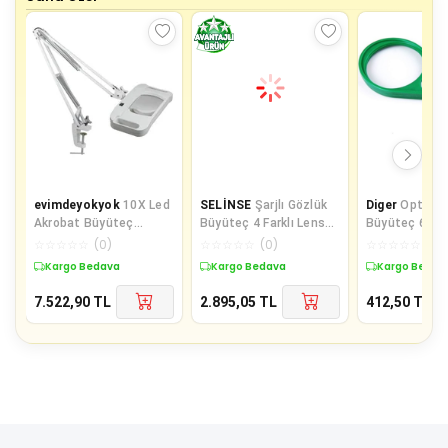
evimdeyokyok
10X Led
SELİNSE
Şarjlı Gözlük
Diger
Optik C
Akrobat Büyüteç
Büyüteç 4 Farklı Lens
Büyüteç 65M
2X15W 170X113 Mm 10
-11537Dc
Pusulalı Çocu
☆
☆
☆
☆
☆
(
0
)
☆
☆
☆
☆
☆
(
0
)
☆
☆
☆
☆
☆
(
0
)
Diopter Mercek Lt-86G
Yetişkinler
Kargo Bedava
Kargo Bedava
Kargo Bedav
7.522,90
TL
2.895,05
TL
412,50
TL