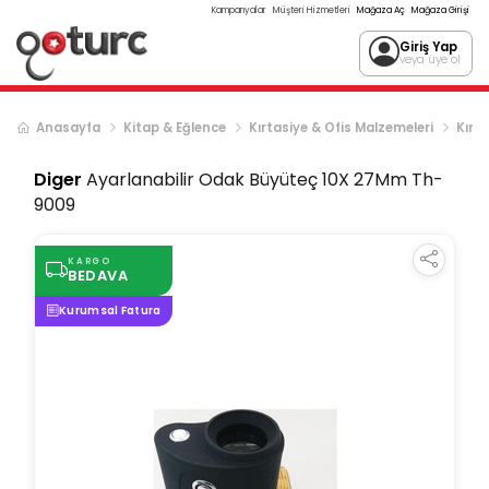
Kampanyalar
Müşteri Hizmetleri
Mağaza Aç
Mağaza Girişi
Giriş Yap
veya üye ol
Anasayfa
Kitap & Eğlence
Kırtasiye & Ofis Malzemeleri
Kırta
Diger
Ayarlanabilir Odak Büyüteç 10X 27Mm Th-
9009
KARGO
BEDAVA
Kurumsal Fatura