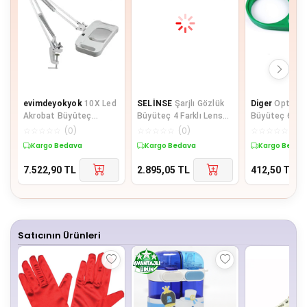
evimdeyokyok
10X Led
SELİNSE
Şarjlı Gözlük
Diger
Optik C
Akrobat Büyüteç
Büyüteç 4 Farklı Lens
Büyüteç 65M
2X15W 170X113 Mm 10
-11537Dc
Pusulalı Çocu
☆
☆
☆
☆
☆
(
0
)
☆
☆
☆
☆
☆
(
0
)
☆
☆
☆
☆
☆
(
0
)
Diopter Mercek Lt-86G
Yetişkinler
Kargo Bedava
Kargo Bedava
Kargo Bedav
7.522,90
TL
2.895,05
TL
412,50
TL
Satıcının Ürünleri