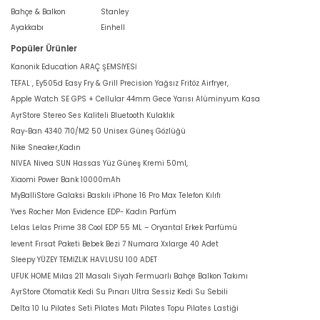
Bahçe & Balkon
Stanley
Ayakkabı
Einhell
Popüler Ürünler
Kanonik Education ARAÇ ŞEMSİYESİ
TEFAL , Ey505d Easy Fry & Grill Precision Yağsız Fritöz Airfryer,
Apple Watch SE GPS + Cellular 44mm Gece Yarısı Alüminyum Kasa
AyrStore Stereo Ses Kaliteli Bluetooth Kulaklık
Ray-Ban 4340 710/M2 50 Unisex Güneş Gözlüğü
Nike Sneaker,Kadın
NIVEA Nivea SUN Hassas Yüz Güneş Kremi 50ml,
Xiaomi Power Bank 10000mAh
MyBalliStore Galaksi Baskılı iPhone 16 Pro Max Telefon Kılıfı
Yves Rocher Mon Evidence EDP- Kadın Parfüm
Lelas Lelas Prime 38 Cool EDP 55 ML – Oryantal Erkek Parfümü
levent Fırsat Paketi Bebek Bezi 7 Numara Xxlarge 40 Adet
Sleepy YÜZEY TEMİZLİK HAVLUSU 100 ADET
UFUK HOME Milas 211 Masalı Siyah Fermuarlı Bahçe Balkon Takımı
AyrStore Otomatik Kedi Su Pınarı Ultra Sessiz Kedi Su Sebili
Delta 10 lu Pilates Seti Pilates Matı Pilates Topu Pilates Lastiği