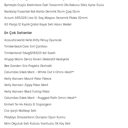
Bymeyla Güçlü Kadınlara Özel Tasarımlı Oto Kokusu Dikiz Ayna Süsü
Narkalıp Yuvarlak Kek Kalıbı Derinlik 15cm Çap 12cm
Arzum AR5028 Lisa XL Saç Maşası Seramik Plaka 32mm
60 Parça 12 Kişilik Çatal Kaşık Seti Hasır Model
En Çok Satanlar
Acousticworld Hello Kitty Peluş Oyuncak
Timberback Core Sırt Çantası
Timberland Tdwgf2183201 Kol Saati
Ahşap Marin Deniz Feneri Dekoratif Hediyelik
Bee Garden Sivi Propolis Ekstrakt
Columbia Erkek Mont - White Out İi Omni-Heat™
Helly Hansen Mount Polar Fleece
Helly Hansen Zippy Polar Mont
Helly Hansen Block Fullzip Polar
Columbia Erkek Mont - Rugged Path Omni-Heat™
Einhell Te-Hv Akülü El Süpürgesi
Cvs Şarjli Matkap Seti
Playtoys Dinazorların Dünyası Oyun Kumu
Mini Okçuluk Seti Kutulu Vantuzlu Ok Yay Seti