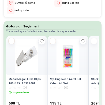
Güvenli Ödeme
Canlı Destek
Kolay İade
Goturc'un Seçimleri
Tamamlayıcı ürünleri seç, tek seferde sepete ekle.
Metal Maşalı Lüks Klips
My-king Neon 6403 Jel
Stick Yapış
100lü Pk :15311001
Kalem 6lı Set
Adet)
☆
☆
☆
☆
☆
(
0
)
☆
☆
☆
☆
☆
(
0
)
☆
☆
☆
☆
☆
Pe02227jkoon6
Kargo Bedava
500
TL
115
TL
269
TL