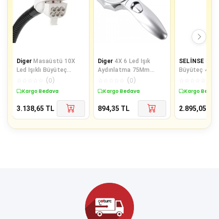
Diger
Masaüstü 10X
Diger
4X 6 Led Işık
SELİNSE
Şarj
Led Işıklı Büyüteç
Aydınlatma 75Mm
Büyüteç 4 Far
Okuma El Sanatları
Optik Lens El Büyüteç
-11537Dc
☆
☆
☆
☆
☆
(
0
)
☆
☆
☆
☆
☆
(
0
)
☆
☆
☆
☆
☆
(
0
)
Onarım Büyüteç
Kargo Bedava
Kargo Bedava
Kargo Bedav
3.138,65
TL
894,35
TL
2.895,05
TL