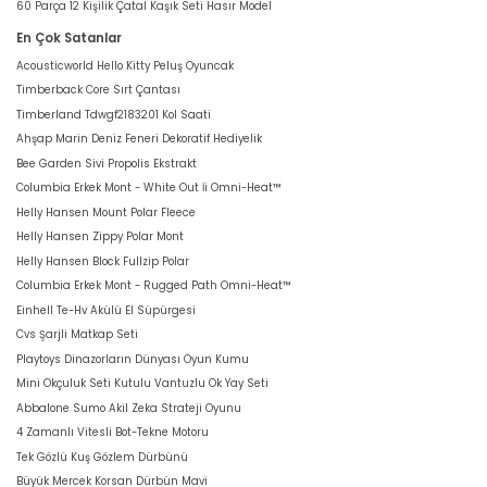
60 Parça 12 Kişilik Çatal Kaşık Seti Hasır Model
En Çok Satanlar
Acousticworld Hello Kitty Peluş Oyuncak
Timberback Core Sırt Çantası
Timberland Tdwgf2183201 Kol Saati
Ahşap Marin Deniz Feneri Dekoratif Hediyelik
Bee Garden Sivi Propolis Ekstrakt
Columbia Erkek Mont - White Out İi Omni-Heat™
Helly Hansen Mount Polar Fleece
Helly Hansen Zippy Polar Mont
Helly Hansen Block Fullzip Polar
Columbia Erkek Mont - Rugged Path Omni-Heat™
Einhell Te-Hv Akülü El Süpürgesi
Cvs Şarjli Matkap Seti
Playtoys Dinazorların Dünyası Oyun Kumu
Mini Okçuluk Seti Kutulu Vantuzlu Ok Yay Seti
Abbalone Sumo Akil Zeka Strateji Oyunu
4 Zamanlı Vitesli Bot-Tekne Motoru
Tek Gözlü Kuş Gözlem Dürbünü
Büyük Mercek Korsan Dürbün Mavi