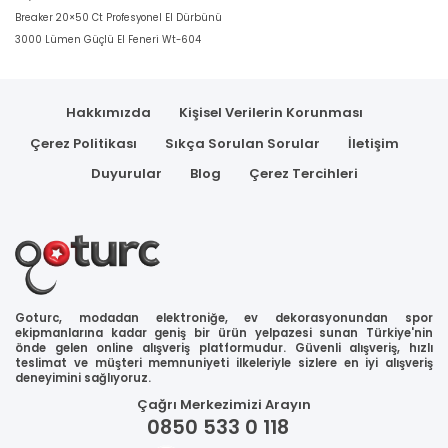
Breaker 20×50 Ct Profesyonel El Dürbünü
3000 Lümen Güçlü El Feneri Wt-604
Hakkımızda
Kişisel Verilerin Korunması
Çerez Politikası
Sıkça Sorulan Sorular
İletişim
Duyurular
Blog
Çerez Tercihleri
Goturc, modadan elektroniğe, ev dekorasyonundan spor
ekipmanlarına kadar geniş bir ürün yelpazesi sunan Türkiye'nin
önde gelen online alışveriş platformudur. Güvenli alışveriş, hızlı
teslimat ve müşteri memnuniyeti ilkeleriyle sizlere en iyi alışveriş
deneyimini sağlıyoruz.
Çağrı Merkezimizi Arayın
0850 533 0 118