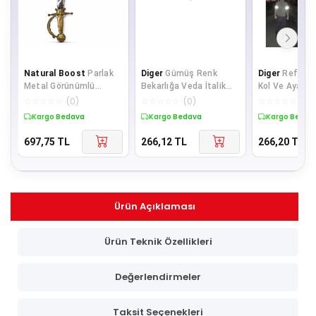
Natural Boost
Parlak
Diger
Gümüş Renk
Diger
Reflekt
Metal Görünümlü
Bekarlığa Veda İtalik
Kol Ve Ayak Bi
Eskitme Kabzalı Plastik
Yazı Alyanslı Bride Taç
Adet
☆
☆
☆
☆
☆
(
0
)
☆
☆
☆
☆
☆
(
0
)
☆
☆
☆
☆
☆
(
0
)
Korsan Kılıcı - 45
Kargo Bedava
Kargo Bedava
Kargo Bedav
697,75
TL
266,12
TL
266,20
TL
Ürün Açıklaması
Ürün Teknik Özellikleri
Değerlendirmeler
Taksit Seçenekleri