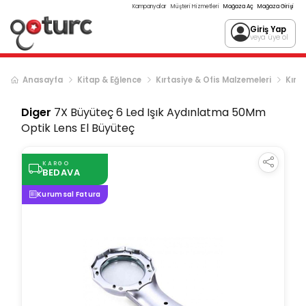
Kampanyalar
Müşteri Hizmetleri
Mağaza Aç
Mağaza Girişi
Giriş Yap
veya üye ol
Anasayfa
Kitap & Eğlence
Kırtasiye & Ofis Malzemeleri
Kırta
Diger
7X Büyüteç 6 Led Işık Aydınlatma 50Mm
Optik Lens El Büyüteç
KARGO
BEDAVA
Kurumsal Fatura