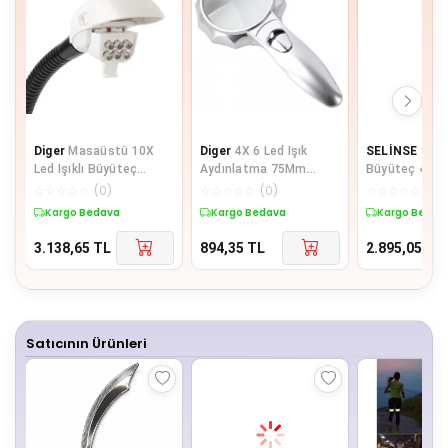
Diger
Masaüstü 10X
Diger
4X 6 Led Işık
SELİNSE
Şarj
Led Işıklı Büyüteç
Aydınlatma 75Mm
Büyüteç 4 Far
Okuma El Sanatları
Optik Lens El Büyüteç
-11537Dc
☆
☆
☆
☆
☆
(
0
)
☆
☆
☆
☆
☆
(
0
)
☆
☆
☆
☆
☆
(
0
)
Onarım Büyüteç
Kargo Bedava
Kargo Bedava
Kargo Bedav
3.138,65
TL
894,35
TL
2.895,05
TL
Satıcının Ürünleri