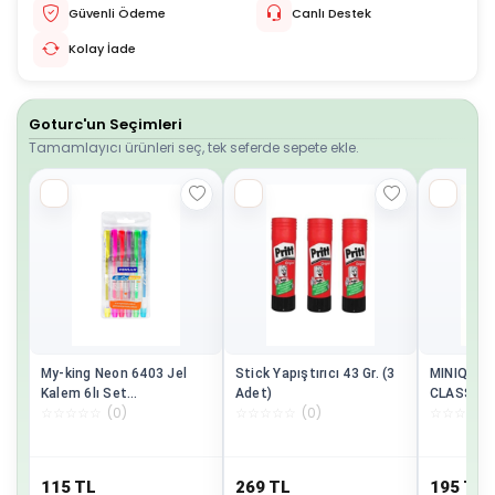
Güvenli Ödeme
Canlı Destek
Kolay İade
Goturc'un Seçimleri
Tamamlayıcı ürünleri seç, tek seferde sepete ekle.
My-king Neon 6403 Jel
Stick Yapıştırıcı 43 Gr. (3
MINIQ CI
Kalem 6lı Set
Adet)
CLASSIC 
☆
☆
☆
☆
☆
(
0
)
☆
☆
☆
☆
☆
(
0
)
☆
☆
☆
☆
☆
Pe02227jkoon6
OYUNCAK
115
TL
269
TL
195
TL