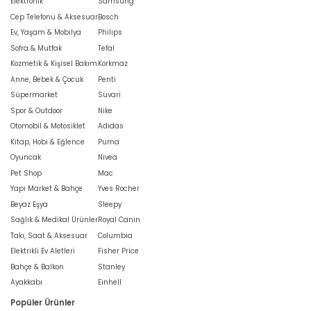
Elektronik
Samsung
Cep Telefonu & Aksesuar
Bosch
Ev, Yaşam & Mobilya
Philips
Sofra & Mutfak
Tefal
Kozmetik & Kişisel Bakım
Korkmaz
Anne, Bebek & Çocuk
Penti
Süpermarket
Süvari
Spor & Outdoor
Nike
Otomobil & Motosiklet
Adidas
Kitap, Hobi & Eğlence
Puma
Oyuncak
Nivea
Pet Shop
Mac
Yapı Market & Bahçe
Yves Rocher
Beyaz Eşya
Sleepy
Sağlık & Medikal Ürünler
Royal Canin
Takı, Saat & Aksesuar
Columbia
Elektrikli Ev Aletleri
Fisher Price
Bahçe & Balkon
Stanley
Ayakkabı
Einhell
Popüler Ürünler