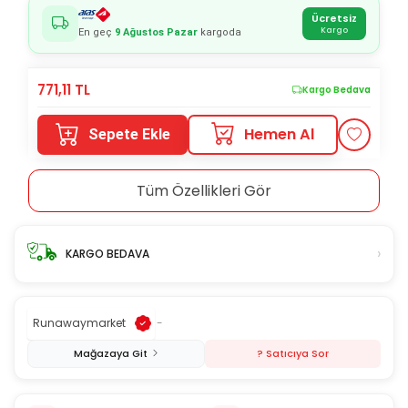
Ücretsiz
Kargo
En geç
9 Ağustos Pazar
kargoda
771,11
TL
Kargo Bedava
Hemen Al
Sepete Ekle
Tüm Özellikleri Gör
›
KARGO BEDAVA
Runawaymarket
-
Mağazaya Git
? Satıcıya Sor