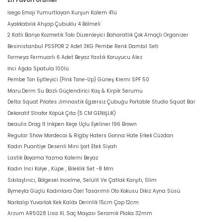
En Favori Ürünler
İsego Emoji Yumurtlayan Kurşun Kalem 4'lü
Ayakkabılık Ahşap Çubuklu 4 Bölmeli
2 Katlı Banyo Kozmetik Takı Düzenleyici Baharatlık Çok Amaçlı Organizer
Besinistanbul PSSPOR 2 Adet 3KG Pembe Renk Dambıl Seti
Formeya Fermuarlı 6 Adet Beyaz Yastık Koruyucu Alez
İnci Ağda Spatula 100lü
Pembe Ton Eşitleyici (Pink Tone-Up) Güneş Kremi SPF 50
Maru.Derm Su Bazlı Güçlendirici Kaş & Kirpik Serumu
Delta Squat Pilates Jimnastik Egzersiz Çubuğu Portable Studio Squat Bar
Dekoratif Strafor Köpük Çıta (5 CM GENİŞLİK)
beaulis Drag It Inkpen Keçe Uçlu Eyeliner 196 Brown
Regular Show Mordecai & Rigby Haters Gonna Hate Erkek Cüzdan
Kadın Puantiye Desenli Mini Şort Etek Siyah
Lastik Boyama Yazma Kalemi Beyaz
Kadın Inci Kolye , Küpe , Bileklik Set -8 Mm
Sıkılaştırıcı, Bölgesel İncelme, Selülit Ve Çatlak Karşıtı, Slim
Bymeyla Güçlü Kadınlara Özel Tasarımlı Oto Kokusu Dikiz Ayna Süsü
Narkalıp Yuvarlak Kek Kalıbı Derinlik 15cm Çap 12cm
Arzum AR5028 Lisa XL Saç Maşası Seramik Plaka 32mm