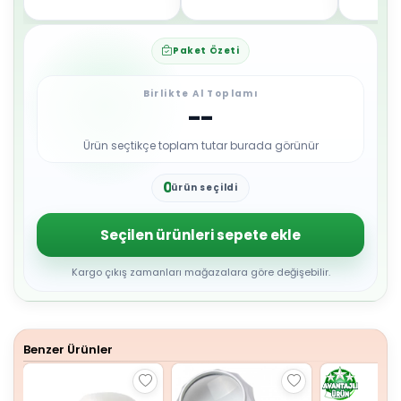
Paket Özeti
Birlikte Al Toplamı
--
Ürün seçtikçe toplam tutar burada görünür
0
ürün seçildi
1
2
3
Seçilen ürünleri sepete ekle
4
5
6
Kargo çıkış zamanları mağazalara göre değişebilir.
7
8
9
Benzer Ürünler