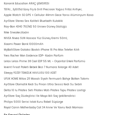
Kanonik Education ARAÇ ŞEMSİYESİ
TEFAL , Ey505d Easy Fry & Grill Precision Yağsız Fritöz Airfryer,
Apple Watch SE GPS + Cellular 44mm Gece Yarısı Alüminyum Kasa
AyrStore Stereo Ses Kaliteli Bluetooth Kulaklık
Ray-Ban 4340 710/M2 50 Unisex Güneş Gözlüğü
Nike Sneaker,Kadın
NIVEA Nivea SUN Hassas Yüz Güneş Kremi 50ml,
Xiaomi Power Bank 10000mAh
MyBalliStore Galaksi Baskılı iPhone 16 Pro Max Telefon Kılıfı
Yves Rocher Mon Evidence EDP- Kadın Parfüm
Lelas Lelas Prime 38 Cool EDP 55 ML – Oryantal Erkek Parfümü
levent Fırsat Paketi Bebek Bezi 7 Numara Xxlarge 40 Adet
Sleepy YÜZEY TEMİZLİK HAVLUSU 100 ADET
UFUK HOME Milas 211 Masalı Siyah Fermuarlı Bahçe Balkon Takımı
AyrStore Otomatik Kedi Su Pınarı Ultra Sessiz Kedi Su Sebili
Delta 10 lu Pilates Seti Pilates Matı Pilates Topu Pilates Lastiği
AyrStore Saç Düzleştirici Ve Maşa İkili Saç Şekillendirici
Philips 5000 Serisi Islak Kuru Robot Süpürge
Royal Canin Motherbaby Cat 34 Anne Ve Yavru Kedi Maması