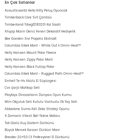
En Çok Satanlar
Acousticworld Hello Kitty Peluş Oyuncak
Timberback Core Sırt Çantası
Timberland Tdwgf2183201 Kol Saati
Ahşap Marin Deniz Feneri Dekoratif Hediyelik
Bee Garden Sivi Propolis Ekstrakt
Columbia Erkek Mont - White Out İi Omni-Heat™
Helly Hansen Mount Polar Fleece
Helly Hansen Zippy Polar Mont
Helly Hansen Block Fullzip Polar
Columbia Erkek Mont - Rugged Path Omni-Heat™
Einhell Te-Hv Akülü El Süpürgesi
Cvs Şarjli Matkap Seti
Playtoys Dinazorların Dünyası Oyun Kumu
Mini Okçuluk Seti Kutulu Vantuzlu Ok Yay Seti
Abbalone Sumo Akil Zeka Strateji Oyunu
4 Zamanlı Vitesli Bot-Tekne Motoru
Tek Gözlü Kuş Gözlem Dürbünü
Büyük Mercek Korsan Dürbün Mavi
Breaker 20×50 Ct Profesyonel El Dürbünü