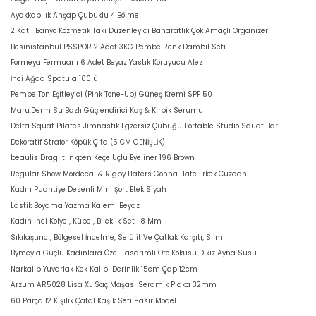
Ayakkabılık Ahşap Çubuklu 4 Bölmeli
2 Katlı Banyo Kozmetik Takı Düzenleyici Baharatlık Çok Amaçlı Organizer
Besinistanbul PSSPOR 2 Adet 3KG Pembe Renk Dambıl Seti
Formeya Fermuarlı 6 Adet Beyaz Yastık Koruyucu Alez
İnci Ağda Spatula 100lü
Pembe Ton Eşitleyici (Pink Tone-Up) Güneş Kremi SPF 50
Maru.Derm Su Bazlı Güçlendirici Kaş & Kirpik Serumu
Delta Squat Pilates Jimnastik Egzersiz Çubuğu Portable Studio Squat Bar
Dekoratif Strafor Köpük Çıta (5 CM GENİŞLİK)
beaulis Drag It Inkpen Keçe Uçlu Eyeliner 196 Brown
Regular Show Mordecai & Rigby Haters Gonna Hate Erkek Cüzdan
Kadın Puantiye Desenli Mini Şort Etek Siyah
Lastik Boyama Yazma Kalemi Beyaz
Kadın Inci Kolye , Küpe , Bileklik Set -8 Mm
Sıkılaştırıcı, Bölgesel İncelme, Selülit Ve Çatlak Karşıtı, Slim
Bymeyla Güçlü Kadınlara Özel Tasarımlı Oto Kokusu Dikiz Ayna Süsü
Narkalıp Yuvarlak Kek Kalıbı Derinlik 15cm Çap 12cm
Arzum AR5028 Lisa XL Saç Maşası Seramik Plaka 32mm
60 Parça 12 Kişilik Çatal Kaşık Seti Hasır Model