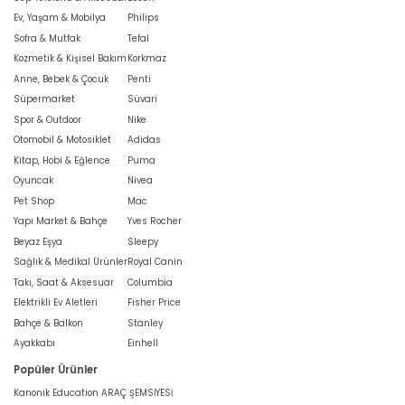
Ev, Yaşam & Mobilya
Philips
Sofra & Mutfak
Tefal
Kozmetik & Kişisel Bakım
Korkmaz
Anne, Bebek & Çocuk
Penti
Süpermarket
Süvari
Spor & Outdoor
Nike
Otomobil & Motosiklet
Adidas
Kitap, Hobi & Eğlence
Puma
Oyuncak
Nivea
Pet Shop
Mac
Yapı Market & Bahçe
Yves Rocher
Beyaz Eşya
Sleepy
Sağlık & Medikal Ürünler
Royal Canin
Takı, Saat & Aksesuar
Columbia
Elektrikli Ev Aletleri
Fisher Price
Bahçe & Balkon
Stanley
Ayakkabı
Einhell
Popüler Ürünler
Kanonik Education ARAÇ ŞEMSİYESİ