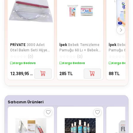
PRİVATE
3000 Adet
İpek
Bebek Temizleme
İpek
Bebek T
Otel Bakım Seti Hijyen
Pamuğu 60 Lı + Bebek
Pamuğu 60 Ad
Seti Poşetli Makyaj
Kulak Çöp 60 Lı
Pk
☆
☆
☆
☆
☆
(
0
)
☆
☆
☆
☆
☆
(
0
)
☆
☆
☆
☆
☆
(
0
)
Pamuğu 2 li
Kargo Bedava
Kargo Bedava
Kargo Bedav
12.389,95
TL
285
TL
88
TL
Satıcının Ürünleri