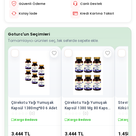
Güvenli Ödeme
Canlı Destek
Kolay İade
Kredi Kartına Taksit
Goturc'un Seçimleri
Tamamlayıcı ürünleri seç, tek seferde sepete ekle.
Çörekotu Yağı Yumuşak
Çörekotu Yağı Yumuşak
Stevit St
Kapsül 1380mg*80 6 Adet
Kapsül 1380 Mg 80 Kapsül
Kökü Ekst
☆
☆
☆
☆
☆
(
0
)
☆
☆
☆
☆
☆
(
0
)
☆
☆
☆
☆
☆
6 Adet
Adet
Kargo Bedava
Kargo Bedava
Kargo B
3.444
TL
3.444
TL
1.458
T