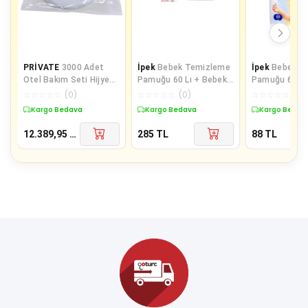
PRİVATE
3000 Adet
İpek
Bebek Temizleme
İpek
Bebek T
Otel Bakım Seti Hijyen
Pamuğu 60 Lı + Bebek
Pamuğu 60 Ad
Seti Poşetli Makyaj
Kulak Çöp 60 Lı
Pk
☆
☆
☆
☆
☆
(
0
)
☆
☆
☆
☆
☆
(
0
)
☆
☆
☆
☆
☆
(
0
)
Pamuğu 2 li
Kargo Bedava
Kargo Bedava
Kargo Bedav
12.389,95
TL
285
TL
88
TL