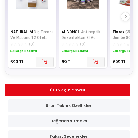
NATURALİM
Diş Fırcası
ALCONOL
Antiseptik
Florex
Çöp Po
Ve Macunu 12 Otel
Dezenfektan El Ve
Jumbo 80*110
Günlük Daire Ve Tatil
Yüzey Dezenfektanı
Koli (20 RULO
☆
☆
☆
☆
☆
(
0
)
☆
☆
☆
☆
☆
(
0
)
☆
☆
☆
☆
☆
(
0
)
Için Setler
100 ml 5'li
Kargo Bedava
Kargo Bedava
Kargo Bedav
599
TL
99
TL
699
TL
Ürün Açıklaması
Ürün Teknik Özellikleri
Değerlendirmeler
Taksit Seçenekleri