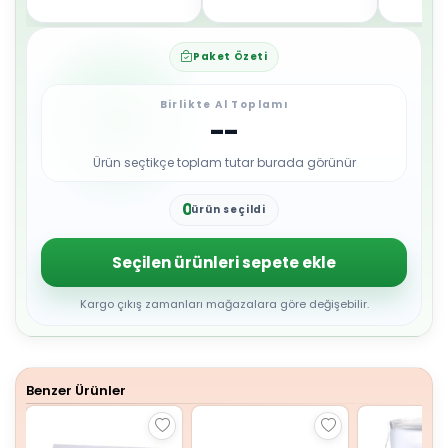
Paket Özeti
Birlikte Al Toplamı
--
Ürün seçtikçe toplam tutar burada görünür
0
ürün seçildi
1
2
3
Seçilen ürünleri sepete ekle
4
5
6
Kargo çıkış zamanları mağazalara göre değişebilir.
7
8
9
Benzer Ürünler