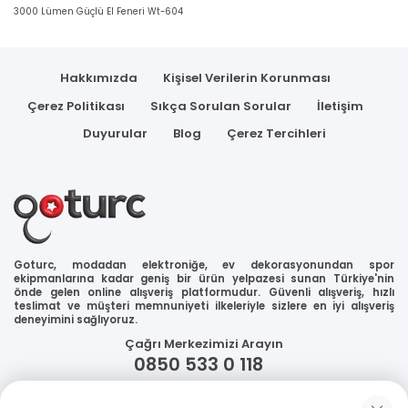
3000 Lümen Güçlü El Feneri Wt-604
Hakkımızda
Kişisel Verilerin Korunması
Çerez Politikası
Sıkça Sorulan Sorular
İletişim
Duyurular
Blog
Çerez Tercihleri
Goturc, modadan elektroniğe, ev dekorasyonundan spor
ekipmanlarına kadar geniş bir ürün yelpazesi sunan Türkiye'nin
önde gelen online alışveriş platformudur. Güvenli alışveriş, hızlı
teslimat ve müşteri memnuniyeti ilkeleriyle sizlere en iyi alışveriş
deneyimini sağlıyoruz.
Çağrı Merkezimizi Arayın
0850 533 0 118
WhatsApp Destek