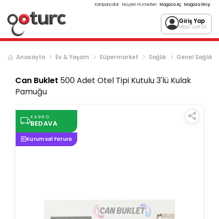
Kampanyalar
Müşteri Hizmetleri
Mağaza Aç
Mağaza Girişi
Giriş Yap
veya üye ol
Anasayfa
Ev & Yaşam
Süpermarket
Sağlık
Genel Sağlık
Can Buklet
500 Adet Otel Tipi Kutulu 3'lü Kulak
Pamuğu
KARGO
BEDAVA
Kurumsal Fatura