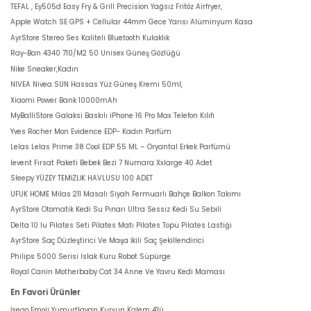
TEFAL , Ey505d Easy Fry & Grill Precision Yağsız Fritöz Airfryer,
Apple Watch SE GPS + Cellular 44mm Gece Yarısı Alüminyum Kasa
AyrStore Stereo Ses Kaliteli Bluetooth Kulaklık
Ray-Ban 4340 710/M2 50 Unisex Güneş Gözlüğü
Nike Sneaker,Kadın
NIVEA Nivea SUN Hassas Yüz Güneş Kremi 50ml,
Xiaomi Power Bank 10000mAh
MyBalliStore Galaksi Baskılı iPhone 16 Pro Max Telefon Kılıfı
Yves Rocher Mon Evidence EDP- Kadın Parfüm
Lelas Lelas Prime 38 Cool EDP 55 ML – Oryantal Erkek Parfümü
levent Fırsat Paketi Bebek Bezi 7 Numara Xxlarge 40 Adet
Sleepy YÜZEY TEMİZLİK HAVLUSU 100 ADET
UFUK HOME Milas 211 Masalı Siyah Fermuarlı Bahçe Balkon Takımı
AyrStore Otomatik Kedi Su Pınarı Ultra Sessiz Kedi Su Sebili
Delta 10 lu Pilates Seti Pilates Matı Pilates Topu Pilates Lastiği
AyrStore Saç Düzleştirici Ve Maşa İkili Saç Şekillendirici
Philips 5000 Serisi Islak Kuru Robot Süpürge
Royal Canin Motherbaby Cat 34 Anne Ve Yavru Kedi Maması
En Favori Ürünler
İsego Emoji Yumurtlayan Kurşun Kalem 4'lü