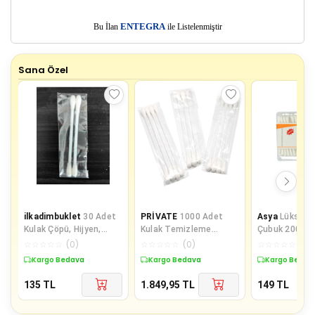
E
Bu İlan
NTEGRA
ile Listelenmiştir
Sana Özel
ilkadimbuklet
30 Adet
PRİVATE
1000 Adet
Asya
Lüks Pa
Kulak Çöpü, Hijyen,
Kulak Temizleme
Çubuk 200' Lü
Kulak Temizleme
Pamuğu Otel Buklet
☆
☆
☆
☆
☆
(
0
)
☆
☆
☆
☆
☆
(
0
)
☆
☆
☆
☆
☆
(
0
)
Çubuğu
İçin Kulak Temizleme
Kargo Bedava
Kargo Bedava
Kargo Bedav
135
TL
1.849,95
TL
149
TL