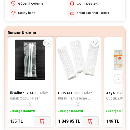
Güvenli Ödeme
Canlı Destek
Kolay İade
Kredi Kartına Taksit
Benzer Ürünler
ilkadimbuklet
30 Adet
PRİVATE
1000 Adet
Asya
Lüks Pa
Kulak Çöpü, Hijyen,
Kulak Temizleme
Çubuk 200' Lü
Kulak Temizleme
Pamuğu Otel Buklet
☆
☆
☆
☆
☆
(
0
)
☆
☆
☆
☆
☆
(
0
)
☆
☆
☆
☆
☆
(
0
)
Çubuğu
İçin Kulak Temizleme
Kargo Bedava
Kargo Bedava
Kargo Bedav
135
TL
1.849,95
TL
149
TL