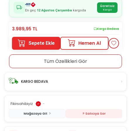
Ücretsiz
Kargo
En geç
12 Ağustos Çarşamba
kargoda
3.989,95
TL
Kargo Bedava
Hemen Al
Sepete Ekle
Tüm Özellikleri Gör
›
KARGO BEDAVA
Fikirsahibiyiz
-
Mağazaya Git
? Satıcıya Sor