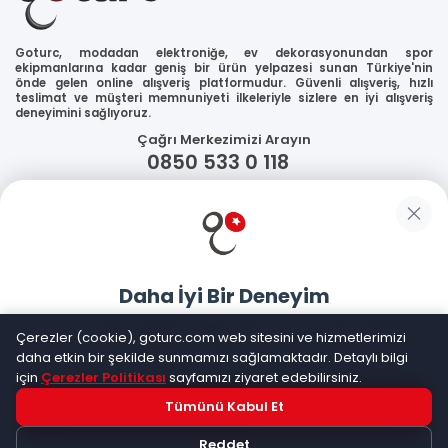
Goturc, modadan elektroniğe, ev dekorasyonundan spor
ekipmanlarına kadar geniş bir ürün yelpazesi sunan Türkiye'nin
önde gelen online alışveriş platformudur. Güvenli alışveriş, hızlı
teslimat ve müşteri memnuniyeti ilkeleriyle sizlere en iyi alışveriş
deneyimini sağlıyoruz.
Çağrı Merkezimizi Arayın
0850 533 0 118
WhatsApp Destek
Güvenliğiniz
Daha İyi Bir Deneyim
Sosyal Medya
Goturc mobil uygulamasıyla daha hızlı ve kolay alışveriş
Çerezler (cookie), goturc.com web sitesini ve hizmetlerimizi
yapın
daha etkin bir şekilde sunmamızı sağlamaktadır. Detaylı bilgi
için
Çerezler Politikası
sayfamızı ziyaret edebilirsiniz.
Mobil Uygulamalarımız
Tümünü Kabul Et
Hemen Dene!
Reddet