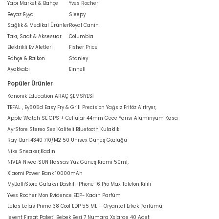
Yapı Market & Bahçe
Yves Rocher
Beyaz Eşya
Sleepy
Sağlık & Medikal Ürünler
Royal Canin
Takı, Saat & Aksesuar
Columbia
Elektrikli Ev Aletleri
Fisher Price
Bahçe & Balkon
Stanley
Ayakkabı
Einhell
Popüler Ürünler
Kanonik Education ARAÇ ŞEMSİYESİ
TEFAL , Ey505d Easy Fry & Grill Precision Yağsız Fritöz Airfryer,
Apple Watch SE GPS + Cellular 44mm Gece Yarısı Alüminyum Kasa
AyrStore Stereo Ses Kaliteli Bluetooth Kulaklık
Ray-Ban 4340 710/M2 50 Unisex Güneş Gözlüğü
Nike Sneaker,Kadın
NIVEA Nivea SUN Hassas Yüz Güneş Kremi 50ml,
Xiaomi Power Bank 10000mAh
MyBalliStore Galaksi Baskılı iPhone 16 Pro Max Telefon Kılıfı
Yves Rocher Mon Evidence EDP- Kadın Parfüm
Lelas Lelas Prime 38 Cool EDP 55 ML – Oryantal Erkek Parfümü
levent Fırsat Paketi Bebek Bezi 7 Numara Xxlarge 40 Adet