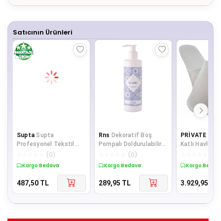
Satıcının Ürünleri
Supta
Supta
Rns
Dekoratif Boş
PRİVATE
100 
Profesyonel Tekstil
Pompalı Doldurulabilir
Katlı Havlu Beyaz
Oda Parfümü Spring
Plastik Pet Boş Şişe
Terliği Tek Ku
☆
☆
☆
☆
☆
(
0
)
☆
☆
☆
☆
☆
(
0
)
☆
☆
☆
☆
☆
(
0
)
0.75 Litre
Şampuan
Kull
Kargo Bedava
Kargo Bedava
Kargo Bedav
487,50
TL
289,95
TL
3.929,95
TL