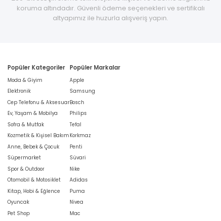
koruma altındadır. Güvenli ödeme seçenekleri ve sertifikalı
altyapımız ile huzurla alışveriş yapın.
Popüler Kategoriler
Popüler Markalar
Moda & Giyim
Apple
Elektronik
Samsung
Cep Telefonu & Aksesuar
Bosch
Ev, Yaşam & Mobilya
Philips
Sofra & Mutfak
Tefal
Kozmetik & Kişisel Bakım
Korkmaz
Anne, Bebek & Çocuk
Penti
Süpermarket
Süvari
Spor & Outdoor
Nike
Otomobil & Motosiklet
Adidas
Kitap, Hobi & Eğlence
Puma
Oyuncak
Nivea
Pet Shop
Mac