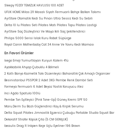
Sleepy YÜZEY TEMİZLİK HAVLUSU 100 ADET
UFUK HOME Milas 211 Masalı Siyah Fermuarlı Bahçe Balkon Takımı
AyrStore Otomatik Kedi Su Pınarı Ultra Sessiz Kedi Su Sebili
Delta 10 lu Pilates Seti Pilates Matı Pilates Topu Pilates Lastiği
AyrStore Saç Düzleştirici Ve Maşa İkili Saç Şekillendirici
Philips 5000 Serisi Islak Kuru Robot Süpürge
Royal Canin Motherbaby Cat 34 Anne Ve Yavru Kedi Maması
En Favori Ürünler
İsego Emoji Yumurtlayan Kurşun Kalem 4'lü
Ayakkabılık Ahşap Çubuklu 4 Bölmeli
2 Katlı Banyo Kozmetik Takı Düzenleyici Baharatlık Çok Amaçlı Organizer
Besinistanbul PSSPOR 2 Adet 3KG Pembe Renk Dambıl Seti
Formeya Fermuarlı 6 Adet Beyaz Yastık Koruyucu Alez
İnci Ağda Spatula 100lü
Pembe Ton Eşitleyici (Pink Tone-Up) Güneş Kremi SPF 50
Maru.Derm Su Bazlı Güçlendirici Kaş & Kirpik Serumu
Delta Squat Pilates Jimnastik Egzersiz Çubuğu Portable Studio Squat Bar
Dekoratif Strafor Köpük Çıta (5 CM GENİŞLİK)
beaulis Drag It Inkpen Keçe Uçlu Eyeliner 196 Brown