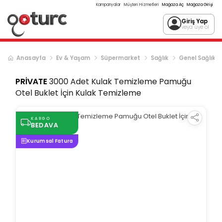
Kampanyalar
Müşteri Hizmetleri
Mağaza Aç
Mağaza Girişi
Giriş Yap
veya üye ol
Anasayfa
Ev & Yaşam
Süpermarket
Sağlık
Genel Sağlık
PRİVATE
3000 Adet Kulak Temizleme Pamuğu
Otel Buklet İçin Kulak Temizleme
KARGO
BEDAVA
Kurumsal Fatura