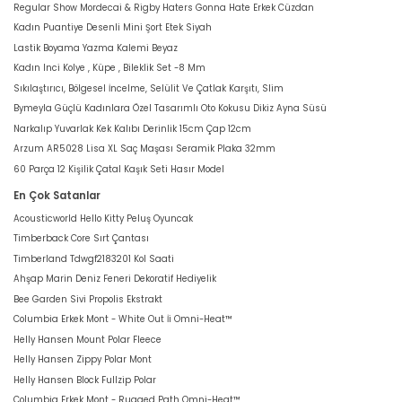
Regular Show Mordecai & Rigby Haters Gonna Hate Erkek Cüzdan
Kadın Puantiye Desenli Mini Şort Etek Siyah
Lastik Boyama Yazma Kalemi Beyaz
Kadın Inci Kolye , Küpe , Bileklik Set -8 Mm
Sıkılaştırıcı, Bölgesel İncelme, Selülit Ve Çatlak Karşıtı, Slim
Bymeyla Güçlü Kadınlara Özel Tasarımlı Oto Kokusu Dikiz Ayna Süsü
Narkalıp Yuvarlak Kek Kalıbı Derinlik 15cm Çap 12cm
Arzum AR5028 Lisa XL Saç Maşası Seramik Plaka 32mm
60 Parça 12 Kişilik Çatal Kaşık Seti Hasır Model
En Çok Satanlar
Acousticworld Hello Kitty Peluş Oyuncak
Timberback Core Sırt Çantası
Timberland Tdwgf2183201 Kol Saati
Ahşap Marin Deniz Feneri Dekoratif Hediyelik
Bee Garden Sivi Propolis Ekstrakt
Columbia Erkek Mont - White Out İi Omni-Heat™
Helly Hansen Mount Polar Fleece
Helly Hansen Zippy Polar Mont
Helly Hansen Block Fullzip Polar
Columbia Erkek Mont - Rugged Path Omni-Heat™