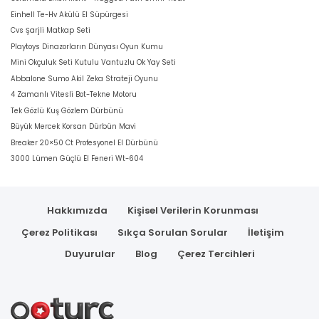
Einhell Te-Hv Akülü El Süpürgesi
Cvs Şarjli Matkap Seti
Playtoys Dinazorların Dünyası Oyun Kumu
Mini Okçuluk Seti Kutulu Vantuzlu Ok Yay Seti
Abbalone Sumo Akil Zeka Strateji Oyunu
4 Zamanlı Vitesli Bot-Tekne Motoru
Tek Gözlü Kuş Gözlem Dürbünü
Büyük Mercek Korsan Dürbün Mavi
Breaker 20×50 Ct Profesyonel El Dürbünü
3000 Lümen Güçlü El Feneri Wt-604
Hakkımızda
Kişisel Verilerin Korunması
Çerez Politikası
Sıkça Sorulan Sorular
İletişim
Duyurular
Blog
Çerez Tercihleri