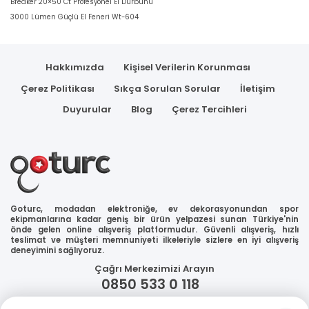
Breaker 20×50 Ct Profesyonel El Dürbünü
3000 Lümen Güçlü El Feneri Wt-604
Hakkımızda
Kişisel Verilerin Korunması
Çerez Politikası
Sıkça Sorulan Sorular
İletişim
Duyurular
Blog
Çerez Tercihleri
Goturc, modadan elektroniğe, ev dekorasyonundan spor
ekipmanlarına kadar geniş bir ürün yelpazesi sunan Türkiye'nin
önde gelen online alışveriş platformudur. Güvenli alışveriş, hızlı
teslimat ve müşteri memnuniyeti ilkeleriyle sizlere en iyi alışveriş
deneyimini sağlıyoruz.
Çağrı Merkezimizi Arayın
0850 533 0 118
WhatsApp Destek