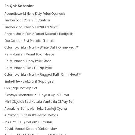
En Çok Satanlar
Acousticworld Hello Kitty Peluş Oyuncak
Timberback Core Sırt Çantası
Timberland Tdwgf2183201 Kol Saati
Ahşap Marin Deniz Feneri Dekoratif Hediyelik
Bee Garden Sivi Propolis Ekstrakt
Columbia Erkek Mont - White Out İi Omni-Heat™
Helly Hansen Mount Polar Fleece
Helly Hansen Zippy Polar Mont
Helly Hansen Block Fullzip Polar
Columbia Erkek Mont - Rugged Path Omni-Heat™
Einhell Te-Hv Akülü El Süpürgesi
Cvs Şarjli Matkap Seti
Playtoys Dinazorların Dünyası Oyun Kumu
Mini Okçuluk Seti Kutulu Vantuzlu Ok Yay Seti
Abbalone Sumo Akil Zeka Strateji Oyunu
4 Zamanlı Vitesli Bot-Tekne Motoru
Tek Gözlü Kuş Gözlem Dürbünü
Büyük Mercek Korsan Dürbün Mavi