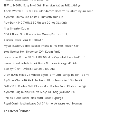
TEFAL , Ey505d Easy Fry & Grill Precision Yağsız Fritöz Airfryer,
Apple Watch SE GPS + Cellular 44mm Gece Yarısı Alüminyum Kasa
AyrStore Stereo Ses Kaliteli Bluetooth Kulaklık
Ray-Ban 4340 710/M2 50 Unisex Güneş Gözlüğü
Nike Sneaker,Kadın
NIVEA Nivea SUN Hassas Yüz Güneş Kremi 50ml,
Xiaomi Power Bank 10000mAh
MyBalliStore Galaksi Baskılı iPhone 16 Pro Max Telefon Kılıfı
Yves Rocher Mon Evidence EDP- Kadın Parfüm
Lelas Lelas Prime 38 Cool EDP 55 ML – Oryantal Erkek Parfümü
levent Fırsat Paketi Bebek Bezi 7 Numara Xxlarge 40 Adet
Sleepy YÜZEY TEMİZLİK HAVLUSU 100 ADET
UFUK HOME Milas 211 Masalı Siyah Fermuarlı Bahçe Balkon Takımı
AyrStore Otomatik Kedi Su Pınarı Ultra Sessiz Kedi Su Sebili
Delta 10 lu Pilates Seti Pilates Matı Pilates Topu Pilates Lastiği
AyrStore Saç Düzleştirici Ve Maşa İkili Saç Şekillendirici
Philips 5000 Serisi Islak Kuru Robot Süpürge
Royal Canin Motherbaby Cat 34 Anne Ve Yavru Kedi Maması
En Favori Ürünler