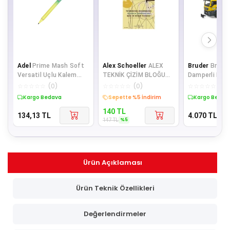
Adel
Prime Mash Soft
Alex Schoeller
ALEX
Bruder
Brude
Versatil Uçlu Kalem
TEKNİK ÇİZİM BLOĞU
Damperli Kamy
0.7- Mor Klips
80GR A4 20 YAPRAK DİK
yeşil) Br0376
☆
☆
☆
☆
☆
(
0
)
☆
☆
☆
☆
☆
(
0
)
☆
☆
☆
☆
☆
(
0
)
Kargo Bedava
Sepette %5 İndirim
Kargo Bedav
140
TL
134,13
TL
4.070
TL
%
5
147
TL
Ürün Açıklaması
Ürün Teknik Özellikleri
Değerlendirmeler