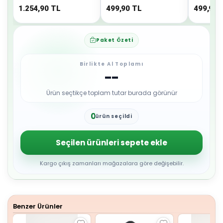
1.254,90
TL
499,90
TL
499,90
Paket Özeti
Birlikte Al Toplamı
--
Ürün seçtikçe toplam tutar burada görünür
0
ürün seçildi
1
2
3
Seçilen ürünleri sepete ekle
4
5
6
Kargo çıkış zamanları mağazalara göre değişebilir.
7
8
9
Benzer Ürünler