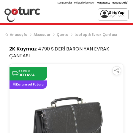
Kampanyalar
Müşteri Hizmetleri
Mağaza Aç
Mağaza Girişi
Giriş Yap
veya üye ol
Anasayfa
Aksesuar
Çanta
Laptop & Evrak Çantası
2K Kaymaz
4790 S.DERİ BARON YAN EVRAK
ÇANTASI
KARGO
BEDAVA
Kurumsal Fatura