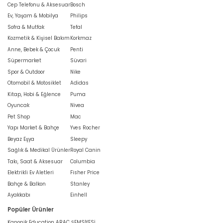
Cep Telefonu & Aksesuar
Bosch
Ev, Yaşam & Mobilya
Philips
Sofra & Mutfak
Tefal
Kozmetik & Kişisel Bakım
Korkmaz
Anne, Bebek & Çocuk
Penti
Süpermarket
Süvari
Spor & Outdoor
Nike
Otomobil & Motosiklet
Adidas
Kitap, Hobi & Eğlence
Puma
Oyuncak
Nivea
Pet Shop
Mac
Yapı Market & Bahçe
Yves Rocher
Beyaz Eşya
Sleepy
Sağlık & Medikal Ürünler
Royal Canin
Takı, Saat & Aksesuar
Columbia
Elektrikli Ev Aletleri
Fisher Price
Bahçe & Balkon
Stanley
Ayakkabı
Einhell
Popüler Ürünler
Kanonik Education ARAÇ ŞEMSİYESİ