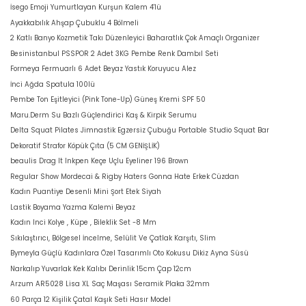
İsego Emoji Yumurtlayan Kurşun Kalem 4'lü
Ayakkabılık Ahşap Çubuklu 4 Bölmeli
2 Katlı Banyo Kozmetik Takı Düzenleyici Baharatlık Çok Amaçlı Organizer
Besinistanbul PSSPOR 2 Adet 3KG Pembe Renk Dambıl Seti
Formeya Fermuarlı 6 Adet Beyaz Yastık Koruyucu Alez
İnci Ağda Spatula 100lü
Pembe Ton Eşitleyici (Pink Tone-Up) Güneş Kremi SPF 50
Maru.Derm Su Bazlı Güçlendirici Kaş & Kirpik Serumu
Delta Squat Pilates Jimnastik Egzersiz Çubuğu Portable Studio Squat Bar
Dekoratif Strafor Köpük Çıta (5 CM GENİŞLİK)
beaulis Drag It Inkpen Keçe Uçlu Eyeliner 196 Brown
Regular Show Mordecai & Rigby Haters Gonna Hate Erkek Cüzdan
Kadın Puantiye Desenli Mini Şort Etek Siyah
Lastik Boyama Yazma Kalemi Beyaz
Kadın Inci Kolye , Küpe , Bileklik Set -8 Mm
Sıkılaştırıcı, Bölgesel İncelme, Selülit Ve Çatlak Karşıtı, Slim
Bymeyla Güçlü Kadınlara Özel Tasarımlı Oto Kokusu Dikiz Ayna Süsü
Narkalıp Yuvarlak Kek Kalıbı Derinlik 15cm Çap 12cm
Arzum AR5028 Lisa XL Saç Maşası Seramik Plaka 32mm
60 Parça 12 Kişilik Çatal Kaşık Seti Hasır Model