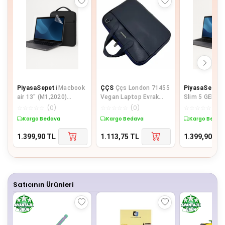
PiyasaSepeti
Macbook
ÇÇS
Ççs London 71455
PiyasaSepeti
air 13" (M1,2020)
Vegan Laptop Evrak
Slim 5 GEN10 
Evoque Case + 9H Nano
Çantası 13 İnç Lacivert
13'' UrbanShie
☆
☆
☆
☆
☆
(
0
)
☆
☆
☆
☆
☆
(
0
)
☆
☆
☆
☆
☆
(
0
)
Ekran Koruyucu
9H Nano Ekra
Kargo Bedava
Kargo Bedava
Kargo Bedav
Koruyucu
1.399,90
TL
1.113,75
TL
1.399,90
TL
Satıcının Ürünleri