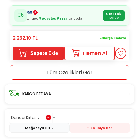
Ücretsiz
Kargo
En geç
9 Ağustos Pazar
kargoda
2.252,10
TL
Kargo Bedava
Hemen Al
Sepete Ekle
Tüm Özellikleri Gör
›
KARGO BEDAVA
Danacı Kırtasiy...
-
Mağazaya Git
? Satıcıya Sor