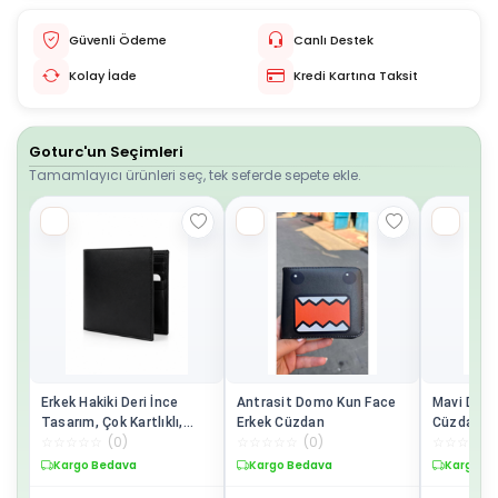
Güvenli Ödeme
Canlı Destek
Kolay İade
Kredi Kartına Taksit
Goturc'un Seçimleri
Tamamlayıcı ürünleri seç, tek seferde sepete ekle.
Erkek Hakiki Deri İnce
Antrasit Domo Kun Face
Mavi Domo
Tasarım, Çok Kartlıklı,
Erkek Cüzdan
Cüzdan
☆
☆
☆
☆
☆
(
0
)
☆
☆
☆
☆
☆
(
0
)
☆
☆
☆
☆
☆
Premium Kalite Cüzdan
Kargo Bedava
Kargo Bedava
Kargo B