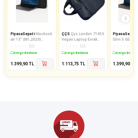
PiyasaSepeti
Macbook
ÇÇS
Ççs London 71455
PiyasaSepeti
air 13" (M1,2020)
Vegan Laptop Evrak
Slim 5 GEN10 
Evoque Case + 9H Nano
Çantası 13 İnç Lacivert
13'' UrbanShie
☆
☆
☆
☆
☆
(
0
)
☆
☆
☆
☆
☆
(
0
)
☆
☆
☆
☆
☆
(
0
)
Ekran Koruyucu
9H Nano Ekra
Kargo Bedava
Kargo Bedava
Kargo Bedav
Koruyucu
1.399,90
TL
1.113,75
TL
1.399,90
TL